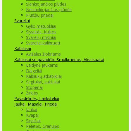
Slankiojančios plūdės
Neslankiojančios plūdės
Plūdžių priedai
Svareliai
Gylio matuokliai
Slyvutės, Kulkos
Svarelių rinkiniai
Svareliai kalibruoti
Kabliukai
Avižėlės žiobriams
Kabliukai su pavadėliu
Smulkmenos, Aksesuarai
Laidynė jaukams
Dalgeliai
Kabliukų atkabikliai
Segtukai, suktukai
Stoperiai
Žirklės
Pavadėlinės, Lanksteliai
Jaukai, Masalai, Priedai
Jaukai
Kvapai
Skysčiai
Peletės, Granulės