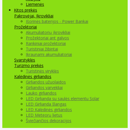
Liemenės
Kitos prekės
Pakrovėjai, Įkrovikliai
Išorinės baterijos - Power Bankai
Prožektoriai
Akumuliatorių įkrovikliai
Prožektoriai ant galvos
Rankiniai prožektoriai
Turistiniai žibintai
Įkraunami akumuliatoriai
Svarstyklės
Turizmo prekės
Turistinės viryklės
Kalėdinės girliandos
Girliandos užuolaidos
Girliandos varvekliai
Lauko girliandos
LED Girlianda su saulės elementu Solar
LED Girlianda šlangas
LED Kalėdinės girliandos
LED Meteorų lietus
Šviečiančios dekoracijos