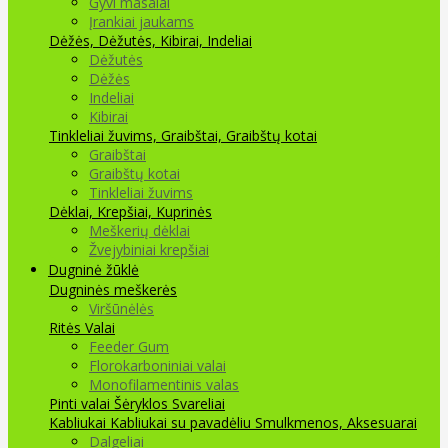
Gyvi masalai
Įrankiai jaukams
Dėžės, Dėžutės, Kibirai, Indeliai
Dėžutės
Dėžės
Indeliai
Kibirai
Tinkleliai žuvims, Graibštai, Graibštų kotai
Graibštai
Graibštų kotai
Tinkleliai žuvims
Dėklai, Krepšiai, Kuprinės
Meškerių dėklai
Žvejybiniai krepšiai
Dugninė žūklė
Dugninės meškerės
Viršūnėlės
Ritės
Valai
Feeder Gum
Florokarboniniai valai
Monofilamentinis valas
Pinti valai
Šėryklos
Svareliai
Kabliukai
Kabliukai su pavadėliu
Smulkmenos, Aksesuarai
Dalgeliai