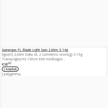
Spiningas FL Blade Light Spin 2.60m 3-14g
Ilgis(m) 2,60m Daliu sk. 2 Uzmetimo svoris(g) 3-15g
Transp.ilgis(cm) 130cm EVA medžiagos ..
00
€38
Į palyginimą