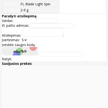
Modelis
FL Blade Light Spin
Testas (g)
2-9 g
Parašyti atsiliepimą
Vardas:
El. pašto adresas:
Atsiliepimas:
Įvertinimas:
Įveskite saugos kodą:
Rašyti
Susijusios prekės