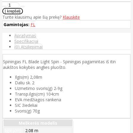
Turite klausimų apie šią prekę?
Klauskite
Gamintojas:
FL
Aprašymas
Specifikacija
(0) Atsiliepimai
Spiningas FL Blade Light Spin - Spiningas pagamintas iš itin
aukštos kokybės anglies pluošto.
Ilgis(m) 2,08m
Daliu sk. 2
Uzmetimo svoris(g) 2-9g
Transp.ilgis(cm) 104cm
EVA medžiagos rankena
SIC žiedeliai
Svoris(g) 70g
Meškerės modelis
Ilgis (cm)
2.08 m