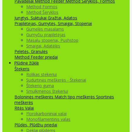
Pavadėliai Method Feeder
Method Šėryklos, Formos
Method Formos
Method Šėryklos
Jungtys, Suktukai
Grąžtai, Adatos
Praplėtėjas, Gumytės, Smaigai, Stoperiai
Gumelės masalams
Gumyčių prapletėjas
Masalų stoperiai, Pushstop
Smaigai, Adatėlės
Peletės, Granulės
Method Feeder priedai
Plūdinė žūklė
Štekeris
Rolikas stekeriui
Sudurtinės meškerės - Štekeriai
Štekerio guma
Smulkmenos štekeriui
Boloninės meškerės
Match tipo meškerės
Sportinės
meškerės
Ritės
Valai
Florokarboniniai valai
Monofilamentinis valas
Plūdės, Plūdžių priedai
Dėklai plūdėms