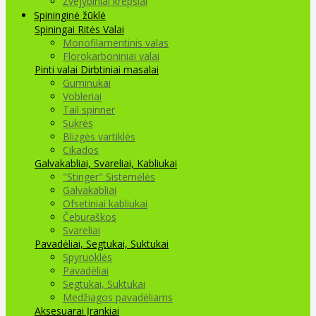
Žvejybiniai krepšiai
Spininginė žūklė
Spiningai
Ritės
Valai
Monofilamentinis valas
Florokarboniniai valai
Pinti valai
Dirbtiniai masalai
Guminukai
Vobleriai
Tail spinner
Sukrės
Blizgės vartiklės
Cikados
Galvakabliai, Svareliai, Kabliukai
"Stinger" Sistemėlės
Galvakabliai
Ofsetiniai kabliukai
Čeburaškos
Svareliai
Pavadėliai, Segtukai, Suktukai
Spyruoklės
Pavadėliai
Segtukai, Suktukai
Medžiagos pavadėliams
Aksesuarai Įrankiai