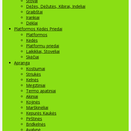
Stovai
Dėžės, Dėžutės, Kibirai, Indeliai
Graibštai
Įrankiai
Dėklai
Platformos Kėdės Priedai
Platformos
Kėdės
Platformų priedai
Laikikliai, Stoveliai
Skėčiai
Apranga
Kostiumai
Striukės
Kelnės
Megztiniai
Termo apatiniai
Akiniai
Kojinės
Marškinėliai
Kepurės Kaukės
Pirštinės
Bridkelnės
Avalynė