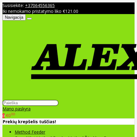
Susisiekite:
+37064556365
Iki nemokamo pristatymo liko €121.00
Navigacija
Mano paskyra
00
€0
0
Prekių krepšelis tuščias!
Method Feeder