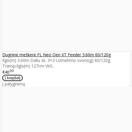
Dugninė meškerė FL Neo Oen XT Feeder 3.60m 60/120g
Ilgis(m) 3.60m Daliu sk. 3+3 Uzmetimo svoris(g) 60/120g
Transp.ilgis(m) 127cm Virš..
30
€40
Į palyginimą