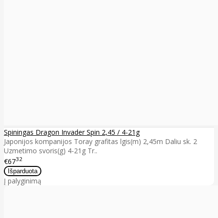
Spiningas Dragon Invader Spin 2,45 / 4-21g
Japonijos kompanijos Toray grafitas lgis(m) 2,45m Daliu sk. 2
Uzmetimo svoris(g) 4-21g Tr..
32
€67
Į palyginimą