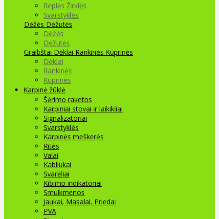
Replės Žirklės
Svarstyklės
Dėžės Dėžutės
Dėžės
Dėžutės
Graibštai
Dėklai Rankinės Kuprinės
Dėklai
Rankinės
Kuprinės
Karpinė žūklė
Šėrimo raketos
Karpiniai stovai ir laikikliai
Signalizatoriai
Svarstyklės
Karpinės meškerės
Ritės
Valai
Kabliukai
Svareliai
Kibimo indikatoriai
Smulkmenos
Jaukai, Masalai, Priedai
PVA