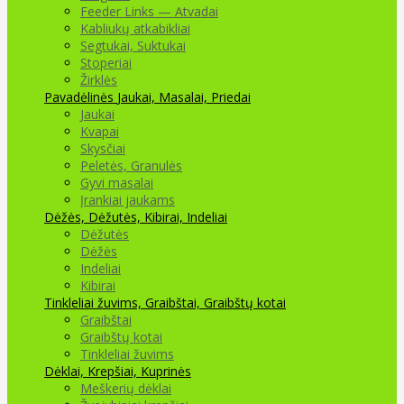
Feeder Links — Atvadai
Kabliukų atkabikliai
Segtukai, Suktukai
Stoperiai
Žirklės
Pavadėlinės
Jaukai, Masalai, Priedai
Jaukai
Kvapai
Skysčiai
Peletės, Granulės
Gyvi masalai
Įrankiai jaukams
Dėžės, Dėžutės, Kibirai, Indeliai
Dėžutės
Dėžės
Indeliai
Kibirai
Tinkleliai žuvims, Graibštai, Graibštų kotai
Graibštai
Graibštų kotai
Tinkleliai žuvims
Dėklai, Krepšiai, Kuprinės
Meškerių dėklai