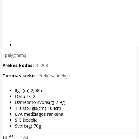
Į palyginimą
Prekės kodas:
BL208
Turimas kiekis:
Prekė sandėlyje
Ilgis(m) 2,08m
Daliu sk. 2
Uzmetimo svoris(g) 2-9g
Transp.ilgis(cm) 104cm
EVA medžiagos rankena
SIC žiedeliai
Svoris(g) 70g
00
€32
su PVM