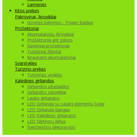
Liemenės
Kitos prekės
Pakrovėjai, Įkrovikliai
Išorinės baterijos - Power Bankai
Prožektoriai
Akumuliatorių įkrovikliai
Prožektoriai ant galvos
Rankiniai prožektoriai
Turistiniai žibintai
Įkraunami akumuliatoriai
Svarstyklės
Turizmo prekės
Turistinės viryklės
Kalėdinės girliandos
Girliandos užuolaidos
Girliandos varvekliai
Lauko girliandos
LED Girlianda su saulės elementu Solar
LED Girlianda šlangas
LED Kalėdinės girliandos
LED Meteorų lietus
Šviečiančios dekoracijos