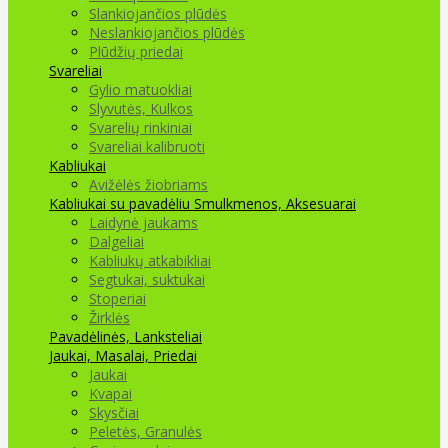
Slankiojančios plūdės
Neslankiojančios plūdės
Plūdžių priedai
Svareliai
Gylio matuokliai
Slyvutės, Kulkos
Svarelių rinkiniai
Svareliai kalibruoti
Kabliukai
Avižėlės žiobriams
Kabliukai su pavadėliu
Smulkmenos, Aksesuarai
Laidynė jaukams
Dalgeliai
Kabliukų atkabikliai
Segtukai, suktukai
Stoperiai
Žirklės
Pavadėlinės, Lanksteliai
Jaukai, Masalai, Priedai
Jaukai
Kvapai
Skysčiai
Peletės, Granulės