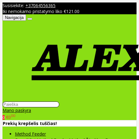
Susisiekite:
+37064556365
Iki nemokamo pristatymo liko €121.00
Navigacija
Mano paskyra
00
€0
0
Prekių krepšelis tuščias!
Method Feeder