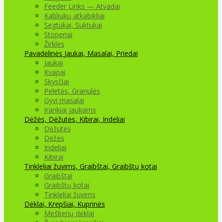
Feeder Links — Atvadai
Kabliukų atkabikliai
Segtukai, Suktukai
Stoperiai
Žirklės
Pavadėlinės
Jaukai, Masalai, Priedai
Jaukai
Kvapai
Skysčiai
Peletės, Granulės
Gyvi masalai
Įrankiai jaukams
Dėžės, Dėžutės, Kibirai, Indeliai
Dėžutės
Dėžės
Indeliai
Kibirai
Tinkleliai žuvims, Graibštai, Graibštų kotai
Graibštai
Graibštų kotai
Tinkleliai žuvims
Dėklai, Krepšiai, Kuprinės
Meškerių dėklai