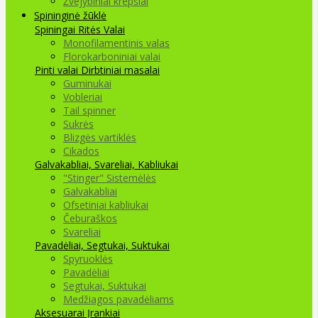
Žvejybiniai krepšiai
Spininginė žūklė
Spiningai
Ritės
Valai
Monofilamentinis valas
Florokarboniniai valai
Pinti valai
Dirbtiniai masalai
Guminukai
Vobleriai
Tail spinner
Sukrės
Blizgės vartiklės
Cikados
Galvakabliai, Svareliai, Kabliukai
"Stinger" Sistemėlės
Galvakabliai
Ofsetiniai kabliukai
Čeburaškos
Svareliai
Pavadėliai, Segtukai, Suktukai
Spyruoklės
Pavadėliai
Segtukai, Suktukai
Medžiagos pavadėliams
Aksesuarai Įrankiai