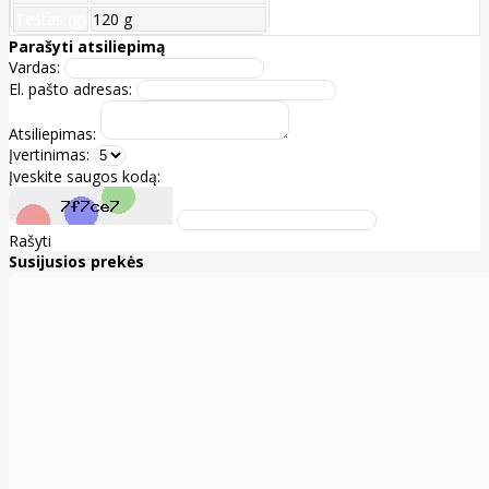
Testas (g)
120 g
Parašyti atsiliepimą
Vardas:
El. pašto adresas:
Atsiliepimas:
Įvertinimas:
Įveskite saugos kodą:
Rašyti
Susijusios prekės