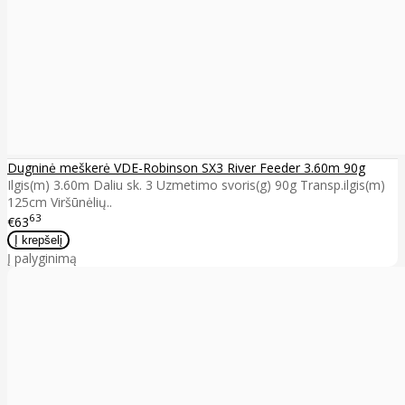
Dugninė meškerė VDE-Robinson SX3 River Feeder 3.60m 90g
Ilgis(m) 3.60m Daliu sk. 3 Uzmetimo svoris(g) 90g Transp.ilgis(m)
125cm Viršūnėlių..
63
€63
Į palyginimą