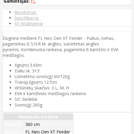
Gamintojas:
FL
Aprašymas
Specifikacija
(0) Atsiliepimai
Dugninė meškerė FL Neo Oen XT Feeder - Puikus, tvirtas,
pagamintas iš S.H.R.M. anglies, sutvirtintas anglies
pynėmis. Kombinuota rankena, pagaminta iš kamščio ir EVA
medžiagos.
Ilgis(m) 3.60m
Daliu sk. 3+3
Uzmetimo svoris(g) 60/120g
Transp.ilgis(m) 127cm
Viršūnėlių skaičius: 3 L, M, H
EVA ir kamštinės medžiagos rankena
SIC žiedeliai
Svoris(g) 260g
Meškerės modelis
Ilgis (cm)
360 cm
Modelis
FL Neo Oen XT Feeder