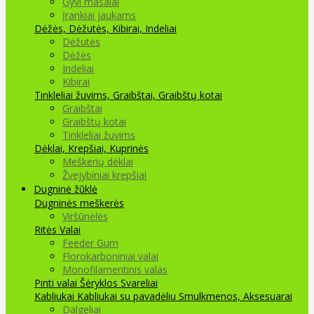
Gyvi masalai
Įrankiai jaukams
Dėžės, Dėžutės, Kibirai, Indeliai
Dėžutės
Dėžės
Indeliai
Kibirai
Tinkleliai žuvims, Graibštai, Graibštų kotai
Graibštai
Graibštų kotai
Tinkleliai žuvims
Dėklai, Krepšiai, Kuprinės
Meškerių dėklai
Žvejybiniai krepšiai
Dugninė žūklė
Dugninės meškerės
Viršūnėlės
Ritės
Valai
Feeder Gum
Florokarboniniai valai
Monofilamentinis valas
Pinti valai
Šėryklos
Svareliai
Kabliukai
Kabliukai su pavadėliu
Smulkmenos, Aksesuarai
Dalgeliai