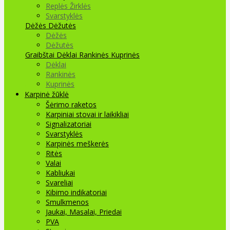
Replės Žirklės
Svarstyklės
Dėžės Dėžutės
Dėžės
Dėžutės
Graibštai
Dėklai Rankinės Kuprinės
Dėklai
Rankinės
Kuprinės
Karpinė žūklė
Šėrimo raketos
Karpiniai stovai ir laikikliai
Signalizatoriai
Svarstyklės
Karpinės meškerės
Ritės
Valai
Kabliukai
Svareliai
Kibimo indikatoriai
Smulkmenos
Jaukai, Masalai, Priedai
PVA