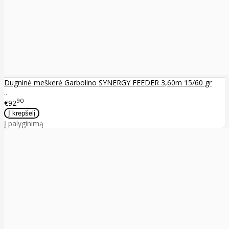
Dugninė meškerė Garbolino SYNERGY FEEDER 3,60m 15/60 gr
..
90
€92
Į palyginimą