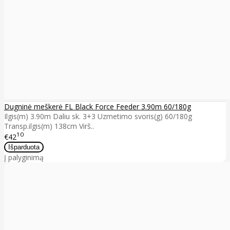
Dugninė meškerė FL Black Force Feeder 3.90m 60/180g
Ilgis(m) 3.90m Daliu sk. 3+3 Uzmetimo svoris(g) 60/180g
Transp.ilgis(m) 138cm Virš..
10
€42
Į palyginimą