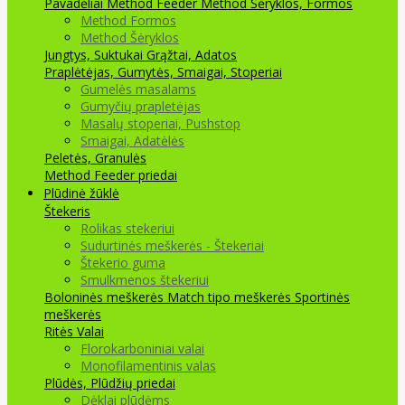
Pavadėliai Method Feeder
Method Šėryklos, Formos
Method Formos
Method Šėryklos
Jungtys, Suktukai
Grąžtai, Adatos
Praplėtėjas, Gumytės, Smaigai, Stoperiai
Gumelės masalams
Gumyčių prapletėjas
Masalų stoperiai, Pushstop
Smaigai, Adatėlės
Peletės, Granulės
Method Feeder priedai
Plūdinė žūklė
Štekeris
Rolikas stekeriui
Sudurtinės meškerės - Štekeriai
Štekerio guma
Smulkmenos štekeriui
Boloninės meškerės
Match tipo meškerės
Sportinės
meškerės
Ritės
Valai
Florokarboniniai valai
Monofilamentinis valas
Plūdės, Plūdžių priedai
Dėklai plūdėms