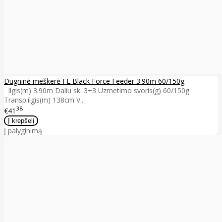
Dugninė meškerė FL Black Force Feeder 3.90m 60/150g
Ilgis(m) 3.90m Daliu sk. 3+3 Uzmetimo svoris(g) 60/150g
Transp.ilgis(m) 138cm V..
38
€41
Į palyginimą