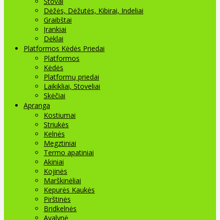
Stovai
Dėžės, Dėžutės, Kibirai, Indeliai
Graibštai
Įrankiai
Dėklai
Platformos Kėdės Priedai
Platformos
Kėdės
Platformų priedai
Laikikliai, Stoveliai
Skėčiai
Apranga
Kostiumai
Striukės
Kelnės
Megztiniai
Termo apatiniai
Akiniai
Kojinės
Marškinėliai
Kepurės Kaukės
Pirštinės
Bridkelnės
Avalynė