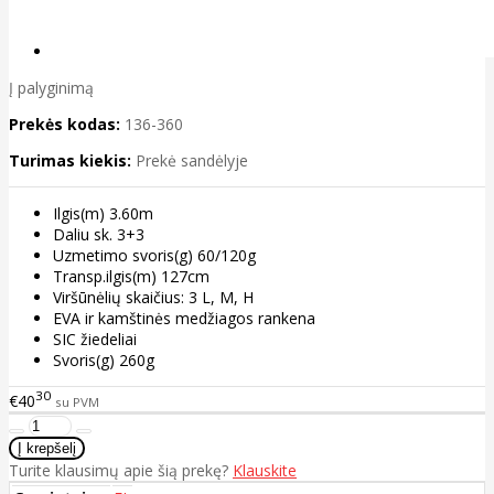
Į palyginimą
Prekės kodas:
136-360
Turimas kiekis:
Prekė sandėlyje
Ilgis(m) 3.60m
Daliu sk. 3+3
Uzmetimo svoris(g) 60/120g
Transp.ilgis(m) 127cm
Viršūnėlių skaičius: 3 L, M, H
EVA ir kamštinės medžiagos rankena
SIC žiedeliai
Svoris(g) 260g
30
€40
su PVM
Turite klausimų apie šią prekę?
Klauskite