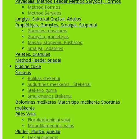
Pavadėliai Method Feeder
Method Šėryklos, Formos
Method Formos
Method Šėryklos
Jungtys, Suktukai
Grąžtai, Adatos
Praplėtėjas, Gumytės, Smaigai, Stoperiai
Gumelės masalams
Gumyčių prapletėjas
Masalų stoperiai, Pushstop
Smaigai, Adatėlės
Peletės, Granulės
Method Feeder priedai
Plūdinė žūklė
Štekeris
Rolikas stekeriui
Sudurtinės meškerės - Štekeriai
Štekerio guma
Smulkmenos štekeriui
Boloninės meškerės
Match tipo meškerės
Sportinės
meškerės
Ritės
Valai
Florokarboniniai valai
Monofilamentinis valas
Plūdės, Plūdžių priedai
Dėklai plūdėms