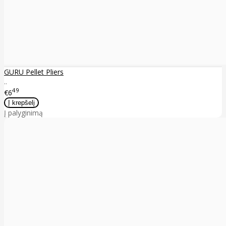
GURU Pellet Pliers
..
49
€6
Į palyginimą