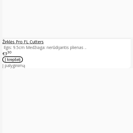
Žirklės Pro FL Cutters
Ilgis: 9.5cm Medžiaga: nerūdijantis plienas ..
30
€3
Į palyginimą