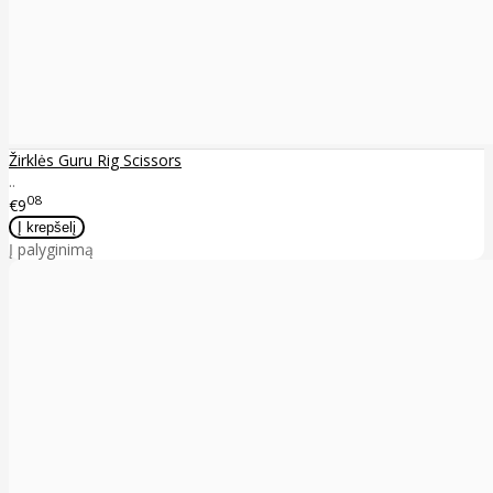
Žirklės Guru Rig Scissors
..
08
€9
Į palyginimą