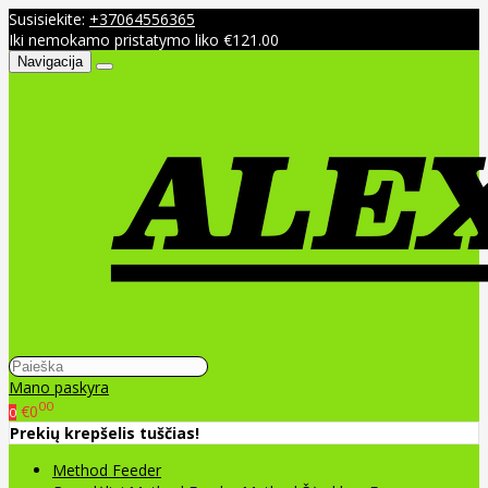
Susisiekite:
+37064556365
Iki nemokamo pristatymo liko €121.00
Navigacija
Mano paskyra
00
€0
0
Prekių krepšelis tuščias!
Method Feeder