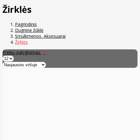
Žirklės
Pagrindinis
Dugninė žūklė
Smulkmenos, Aksesuarai
Žirklės
Prekių palyginimas
(0)