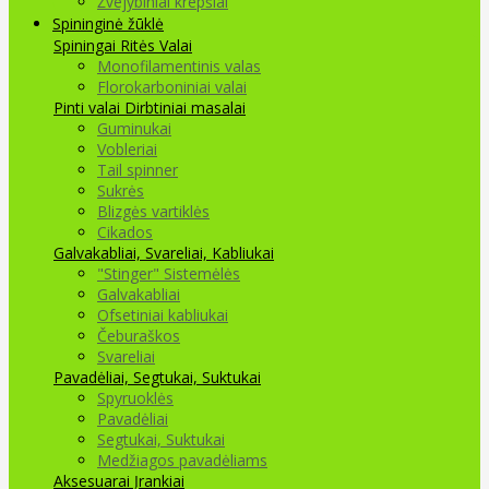
Žvejybiniai krepšiai
Spininginė žūklė
Spiningai
Ritės
Valai
Monofilamentinis valas
Florokarboniniai valai
Pinti valai
Dirbtiniai masalai
Guminukai
Vobleriai
Tail spinner
Sukrės
Blizgės vartiklės
Cikados
Galvakabliai, Svareliai, Kabliukai
"Stinger" Sistemėlės
Galvakabliai
Ofsetiniai kabliukai
Čeburaškos
Svareliai
Pavadėliai, Segtukai, Suktukai
Spyruoklės
Pavadėliai
Segtukai, Suktukai
Medžiagos pavadėliams
Aksesuarai Įrankiai