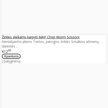
Žirklės sliekams karpyti MAP Chop Worm Scissors
Nerūdijančio plieno Tvirtos, patogios žirklės Smulkios ašmenų
dantelės ..
00
€12
Į palyginimą