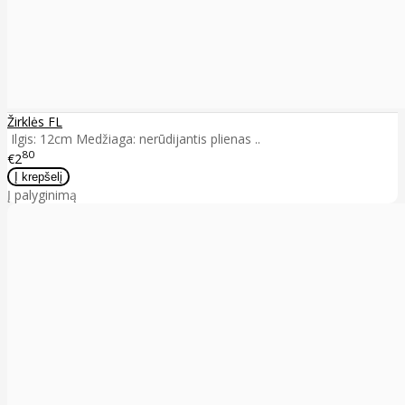
Žirklės FL
Ilgis: 12cm Medžiaga: nerūdijantis plienas ..
80
€2
Į palyginimą