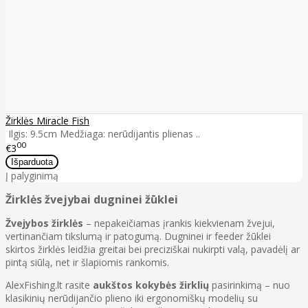
Žirklės Miracle Fish
Ilgis: 9.5cm Medžiaga: nerūdijantis plienas ..
00
€3
Į palyginimą
Žirklės žvejybai dugninei žūklei
Žvejybos žirklės
– nepakeičiamas įrankis kiekvienam žvejui,
vertinančiam tikslumą ir patogumą. Dugninei ir feeder žūklei
skirtos žirklės leidžia greitai bei preciziškai nukirpti valą, pavadėlį ar
pintą siūlą, net ir šlapiomis rankomis.
AlexFishing.lt rasite
aukštos kokybės žirklių
pasirinkimą – nuo
klasikinių nerūdijančio plieno iki ergonomiškų modelių su