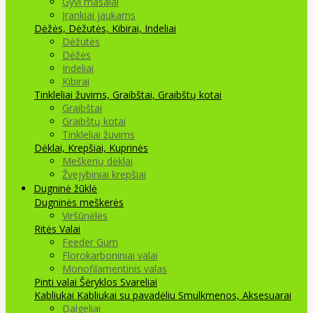
Gyvi masalai
Įrankiai jaukams
Dėžės, Dėžutės, Kibirai, Indeliai
Dėžutės
Dėžės
Indeliai
Kibirai
Tinkleliai žuvims, Graibštai, Graibštų kotai
Graibštai
Graibštų kotai
Tinkleliai žuvims
Dėklai, Krepšiai, Kuprinės
Meškerių dėklai
Žvejybiniai krepšiai
Dugninė žūklė
Dugninės meškerės
Viršūnėlės
Ritės
Valai
Feeder Gum
Florokarboniniai valai
Monofilamentinis valas
Pinti valai
Šėryklos
Svareliai
Kabliukai
Kabliukai su pavadėliu
Smulkmenos, Aksesuarai
Dalgeliai