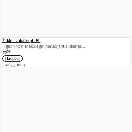
Žirklės valui kirpti FL
Ilgis: 14cm Medžiaga: nerūdijantis plienas ..
50
€2
Į palyginimą