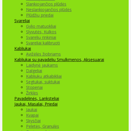
Slankiojančios plūdės
Neslankiojančios plūdės
Plūdžių priedai
Svareliai
Gylio matuokliai
Slyvutės, Kulkos
Svarelių rinkiniai
Svareliai kalibruoti
Kabliukai
Avižėlės žiobriams
Kabliukai su pavadėliu
Smulkmenos, Aksesuarai
Laidynė jaukams
Dalgeliai
Kabliukų atkabikliai
Segtukai, suktukai
Stoperiai
Žirklės
Pavadėlinės, Lanksteliai
Jaukai, Masalai, Priedai
Jaukai
Kvapai
Skysčiai
Peletės, Granulės