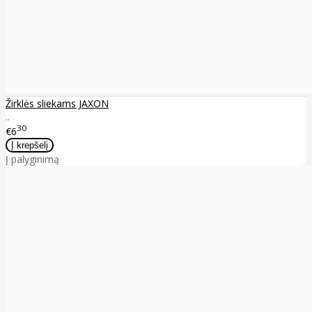
Žirklės sliekams JAXON
..
30
€6
Į palyginimą