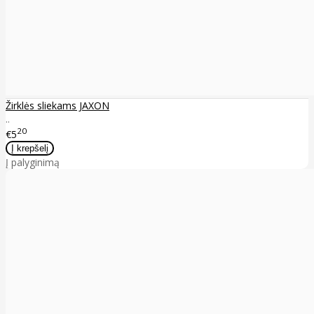
Žirklės sliekams JAXON
..
20
€5
Į palyginimą