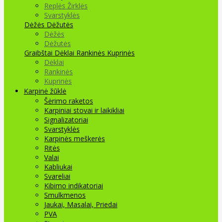
Replės Žirklės
Svarstyklės
Dėžės Dėžutės
Dėžės
Dėžutės
Graibštai
Dėklai Rankinės Kuprinės
Dėklai
Rankinės
Kuprinės
Karpinė žūklė
Šėrimo raketos
Karpiniai stovai ir laikikliai
Signalizatoriai
Svarstyklės
Karpinės meškerės
Ritės
Valai
Kabliukai
Svareliai
Kibimo indikatoriai
Smulkmenos
Jaukai, Masalai, Priedai
PVA