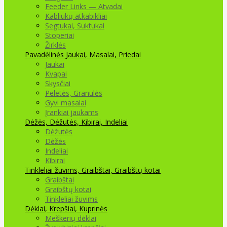
Feeder Links — Atvadai
Kabliukų atkabikliai
Segtukai, Suktukai
Stoperiai
Žirklės
Pavadėlinės
Jaukai, Masalai, Priedai
Jaukai
Kvapai
Skysčiai
Peletės, Granulės
Gyvi masalai
Įrankiai jaukams
Dėžės, Dėžutės, Kibirai, Indeliai
Dėžutės
Dėžės
Indeliai
Kibirai
Tinkleliai žuvims, Graibštai, Graibštų kotai
Graibštai
Graibštų kotai
Tinkleliai žuvims
Dėklai, Krepšiai, Kuprinės
Meškerių dėklai