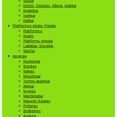
Stovai
Dėžės, Dėžutės, Kibirai, Indeliai
Graibštai
Įrankiai
Dėklai
Platformos Kėdės Priedai
Platformos
Kėdės
Platformų priedai
Laikikliai, Stoveliai
Skėčiai
Apranga
Kostiumai
Striukės
Kelnės
Megztiniai
Termo apatiniai
Akiniai
Kojinės
Marškinėliai
Kepurės Kaukės
Pirštinės
Bridkelnės
Avalynė