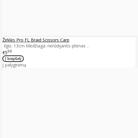
Žirklės Pro FL Braid Scissors Carp
Ilgis: 13cm Medžiaga: nerūdijantis plienas ..
50
€5
Į palyginimą