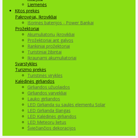
Liemenės
Kitos prekės
Pakrovėjai, Įkrovikliai
Išorinės baterijos - Power Bankai
Prožektoriai
Akumuliatorių įkrovikliai
Prožektoriai ant galvos
Rankiniai prožektoriai
Turistiniai žibintai
Įkraunami akumuliatoriai
Svarstyklės
Turizmo prekės
Turistinės viryklės
Kalėdinės girliandos
Girliandos užuolaidos
Girliandos varvekliai
Lauko girliandos
LED Girlianda su saulės elementu Solar
LED Girlianda šlangas
LED Kalėdinės girliandos
LED Meteorų lietus
Šviečiančios dekoracijos