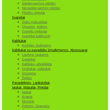
Slankiojančios plūdės
Neslankiojančios plūdės
Plūdžių priedai
Svareliai
Gylio matuokliai
Slyvutės, Kulkos
Svarelių rinkiniai
Svareliai kalibruoti
Kabliukai
Avižėlės žiobriams
Kabliukai su pavadėliu
Smulkmenos, Aksesuarai
Laidynė jaukams
Dalgeliai
Kabliukų atkabikliai
Segtukai, suktukai
Stoperiai
Žirklės
Pavadėlinės, Lanksteliai
Jaukai, Masalai, Priedai
Jaukai
Kvapai
Skysčiai
Peletės, Granulės