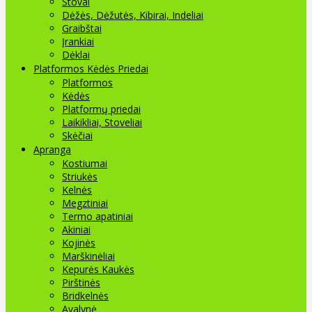
Stovai
Dėžės, Dėžutės, Kibirai, Indeliai
Graibštai
Įrankiai
Dėklai
Platformos Kėdės Priedai
Platformos
Kėdės
Platformų priedai
Laikikliai, Stoveliai
Skėčiai
Apranga
Kostiumai
Striukės
Kelnės
Megztiniai
Termo apatiniai
Akiniai
Kojinės
Marškinėliai
Kepurės Kaukės
Pirštinės
Bridkelnės
Avalynė