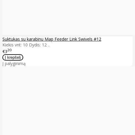
Suktukas su karabinu Map Feeder Link Swivels #12
Kiekis vnt: 10 Dydis: 12 ..
20
€3
Į palyginimą