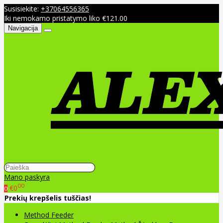
Susisiekite:
+37064556365
Iki nemokamo pristatymo liko €121.00
Navigacija
Mano paskyra
00
€0
0
Prekių krepšelis tuščias!
Method Feeder