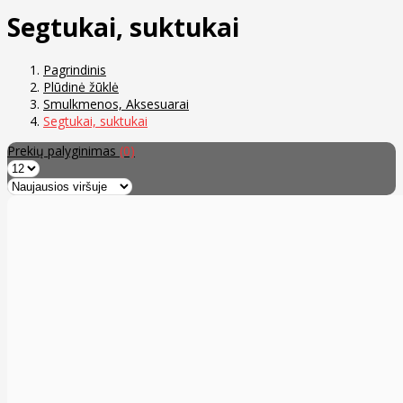
Segtukai, suktukai
Pagrindinis
Plūdinė žūklė
Smulkmenos, Aksesuarai
Segtukai, suktukai
Prekių palyginimas
(0)