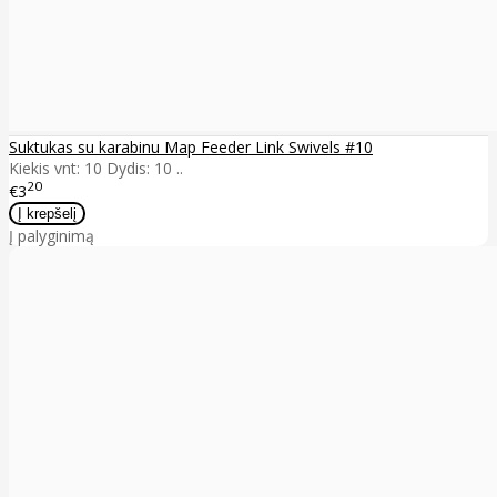
Suktukas su karabinu Map Feeder Link Swivels #10
Kiekis vnt: 10 Dydis: 10 ..
20
€3
Į palyginimą