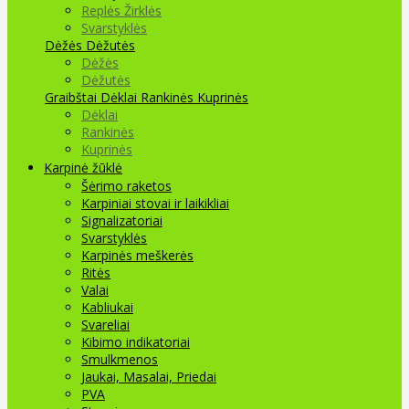
Replės Žirklės
Svarstyklės
Dėžės Dėžutės
Dėžės
Dėžutės
Graibštai
Dėklai Rankinės Kuprinės
Dėklai
Rankinės
Kuprinės
Karpinė žūklė
Šėrimo raketos
Karpiniai stovai ir laikikliai
Signalizatoriai
Svarstyklės
Karpinės meškerės
Ritės
Valai
Kabliukai
Svareliai
Kibimo indikatoriai
Smulkmenos
Jaukai, Masalai, Priedai
PVA