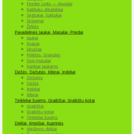
Feeder Links — Atvadai
Kabliukų atkabikliai
Segtukai, Suktukai
Stoperiai
Žirklės
Pavadėlinės
Jaukai, Masalai, Priedai
Jaukai
Kvapai
Skysčiai
Peletės, Granulės
Gyvi masalai
Įrankiai jaukams
Dėžės, Dėžutės, Kibirai, Indeliai
Dėžutės
Dėžės
Indeliai
Kibirai
Tinkleliai žuvims, Graibštai, Graibštų kotai
Graibštai
Graibštų kotai
Tinkleliai žuvims
Dėklai, Krepšiai, Kuprinės
Meškerių dėklai