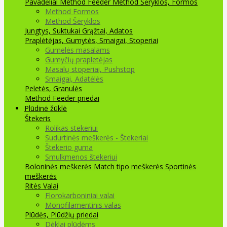
Pavadėliai Method Feeder
Method Šėryklos, Formos
Method Formos
Method Šėryklos
Jungtys, Suktukai
Grąžtai, Adatos
Praplėtėjas, Gumytės, Smaigai, Stoperiai
Gumelės masalams
Gumyčių prapletėjas
Masalų stoperiai, Pushstop
Smaigai, Adatėlės
Peletės, Granulės
Method Feeder priedai
Plūdinė žūklė
Štekeris
Rolikas stekeriui
Sudurtinės meškerės - Štekeriai
Štekerio guma
Smulkmenos štekeriui
Boloninės meškerės
Match tipo meškerės
Sportinės
meškerės
Ritės
Valai
Florokarboniniai valai
Monofilamentinis valas
Plūdės, Plūdžių priedai
Dėklai plūdėms