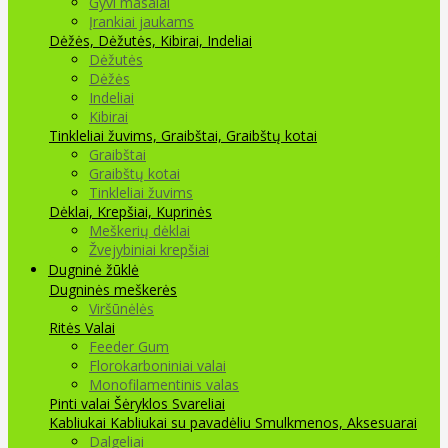
Gyvi masalai
Įrankiai jaukams
Dėžės, Dėžutės, Kibirai, Indeliai
Dėžutės
Dėžės
Indeliai
Kibirai
Tinkleliai žuvims, Graibštai, Graibštų kotai
Graibštai
Graibštų kotai
Tinkleliai žuvims
Dėklai, Krepšiai, Kuprinės
Meškerių dėklai
Žvejybiniai krepšiai
Dugninė žūklė
Dugninės meškerės
Viršūnėlės
Ritės
Valai
Feeder Gum
Florokarboniniai valai
Monofilamentinis valas
Pinti valai
Šėryklos
Svareliai
Kabliukai
Kabliukai su pavadėliu
Smulkmenos, Aksesuarai
Dalgeliai