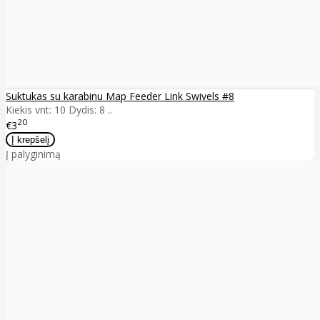
Suktukas su karabinu Map Feeder Link Swivels #8
Kiekis vnt: 10 Dydis: 8 ..
20
€3
Į palyginimą