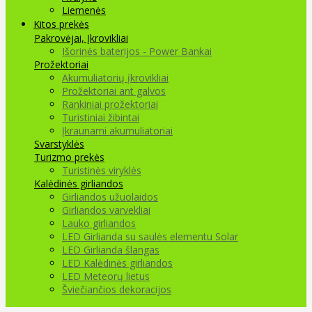
Liemenės
Kitos prekės
Pakrovėjai, Įkrovikliai
Išorinės baterijos - Power Bankai
Prožektoriai
Akumuliatorių įkrovikliai
Prožektoriai ant galvos
Rankiniai prožektoriai
Turistiniai žibintai
Įkraunami akumuliatoriai
Svarstyklės
Turizmo prekės
Turistinės viryklės
Kalėdinės girliandos
Girliandos užuolaidos
Girliandos varvekliai
Lauko girliandos
LED Girlianda su saulės elementu Solar
LED Girlianda šlangas
LED Kalėdinės girliandos
LED Meteorų lietus
Šviečiančios dekoracijos