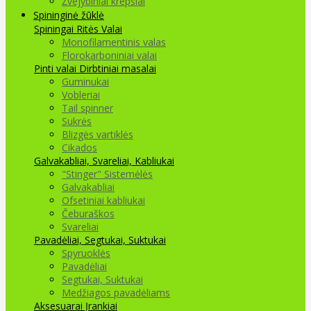
Žvejybiniai krepšiai
Spininginė žūklė
Spiningai
Ritės
Valai
Monofilamentinis valas
Florokarboniniai valai
Pinti valai
Dirbtiniai masalai
Guminukai
Vobleriai
Tail spinner
Sukrės
Blizgės vartiklės
Cikados
Galvakabliai, Svareliai, Kabliukai
"Stinger" Sistemėlės
Galvakabliai
Ofsetiniai kabliukai
Čeburaškos
Svareliai
Pavadėliai, Segtukai, Suktukai
Spyruoklės
Pavadėliai
Segtukai, Suktukai
Medžiagos pavadėliams
Aksesuarai Įrankiai