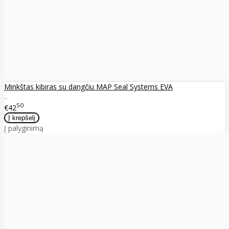
Minkštas kibiras su dangčiu MAP Seal Systems EVA
..
50
€42
Į palyginimą