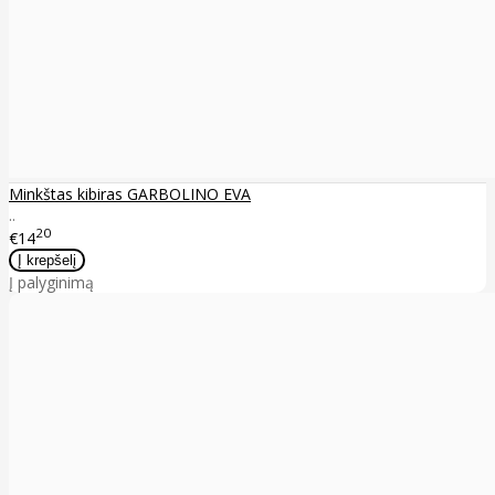
Minkštas kibiras GARBOLINO EVA
..
20
€14
Į palyginimą