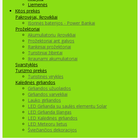
Liemenės
Kitos prekės
Pakrovėjai, Įkrovikliai
Išorinės baterijos - Power Bankai
Prožektoriai
Akumuliatorių įkrovikliai
Prožektoriai ant galvos
Rankiniai prožektoriai
Turistiniai žibintai
Įkraunami akumuliatoriai
Svarstyklės
Turizmo prekės
Turistinės viryklės
Kalėdinės girliandos
Girliandos užuolaidos
Girliandos varvekliai
Lauko girliandos
LED Girlianda su saulės elementu Solar
LED Girlianda šlangas
LED Kalėdinės girliandos
LED Meteorų lietus
Šviečiančios dekoracijos