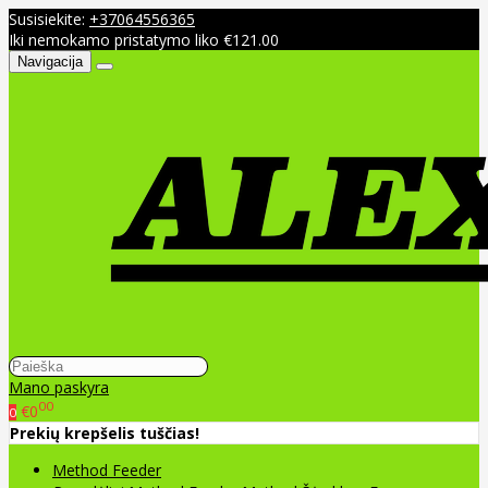
Susisiekite:
+37064556365
Iki nemokamo pristatymo liko €121.00
Navigacija
Mano paskyra
00
€0
0
Prekių krepšelis tuščias!
Method Feeder