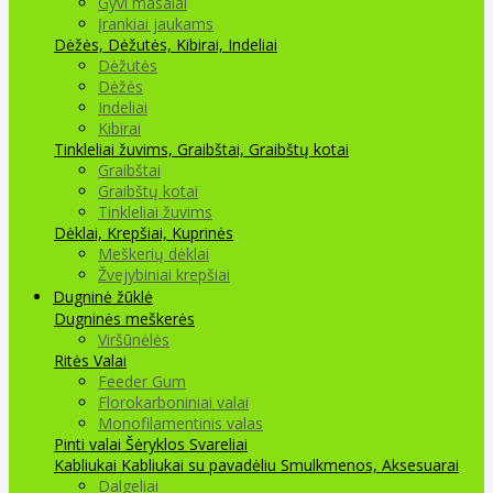
Gyvi masalai
Įrankiai jaukams
Dėžės, Dėžutės, Kibirai, Indeliai
Dėžutės
Dėžės
Indeliai
Kibirai
Tinkleliai žuvims, Graibštai, Graibštų kotai
Graibštai
Graibštų kotai
Tinkleliai žuvims
Dėklai, Krepšiai, Kuprinės
Meškerių dėklai
Žvejybiniai krepšiai
Dugninė žūklė
Dugninės meškerės
Viršūnėlės
Ritės
Valai
Feeder Gum
Florokarboniniai valai
Monofilamentinis valas
Pinti valai
Šėryklos
Svareliai
Kabliukai
Kabliukai su pavadėliu
Smulkmenos, Aksesuarai
Dalgeliai