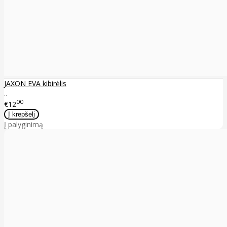
JAXON EVA kibirėlis
..
00
€12
Į palyginimą