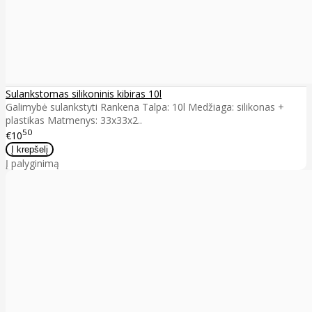
Sulankstomas silikoninis kibiras 10l
Galimybė sulankstyti Rankena Talpa: 10l Medžiaga: silikonas +
plastikas Matmenys: 33x33x2..
50
€10
Į palyginimą