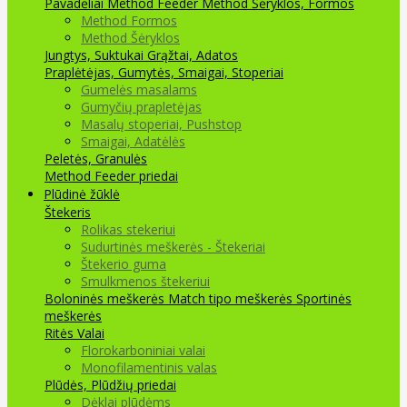
Pavadėliai Method Feeder
Method Šėryklos, Formos
Method Formos
Method Šėryklos
Jungtys, Suktukai
Grąžtai, Adatos
Praplėtėjas, Gumytės, Smaigai, Stoperiai
Gumelės masalams
Gumyčių prapletėjas
Masalų stoperiai, Pushstop
Smaigai, Adatėlės
Peletės, Granulės
Method Feeder priedai
Plūdinė žūklė
Štekeris
Rolikas stekeriui
Sudurtinės meškerės - Štekeriai
Štekerio guma
Smulkmenos štekeriui
Boloninės meškerės
Match tipo meškerės
Sportinės
meškerės
Ritės
Valai
Florokarboniniai valai
Monofilamentinis valas
Plūdės, Plūdžių priedai
Dėklai plūdėms