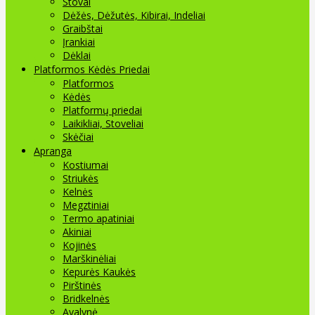
Stovai
Dėžės, Dėžutės, Kibirai, Indeliai
Graibštai
Įrankiai
Dėklai
Platformos Kėdės Priedai
Platformos
Kėdės
Platformų priedai
Laikikliai, Stoveliai
Skėčiai
Apranga
Kostiumai
Striukės
Kelnės
Megztiniai
Termo apatiniai
Akiniai
Kojinės
Marškinėliai
Kepurės Kaukės
Pirštinės
Bridkelnės
Avalynė