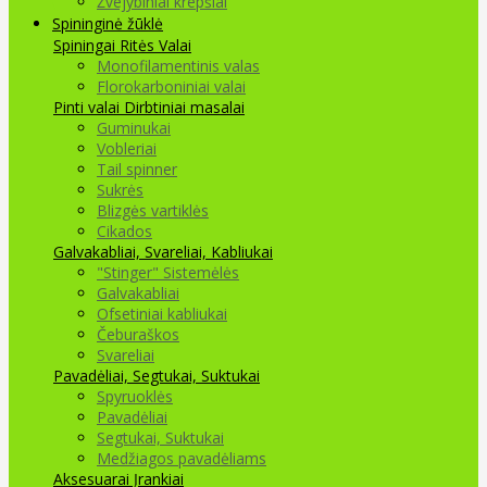
Žvejybiniai krepšiai
Spininginė žūklė
Spiningai
Ritės
Valai
Monofilamentinis valas
Florokarboniniai valai
Pinti valai
Dirbtiniai masalai
Guminukai
Vobleriai
Tail spinner
Sukrės
Blizgės vartiklės
Cikados
Galvakabliai, Svareliai, Kabliukai
"Stinger" Sistemėlės
Galvakabliai
Ofsetiniai kabliukai
Čeburaškos
Svareliai
Pavadėliai, Segtukai, Suktukai
Spyruoklės
Pavadėliai
Segtukai, Suktukai
Medžiagos pavadėliams
Aksesuarai Įrankiai