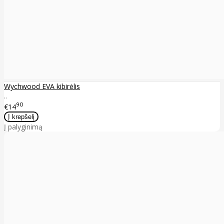
Wychwood EVA kibirėlis
..
90
€14
Į palyginimą