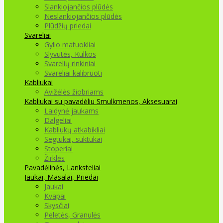
Slankiojančios plūdės
Neslankiojančios plūdės
Plūdžių priedai
Svareliai
Gylio matuokliai
Slyvutės, Kulkos
Svarelių rinkiniai
Svareliai kalibruoti
Kabliukai
Avižėlės žiobriams
Kabliukai su pavadėliu
Smulkmenos, Aksesuarai
Laidynė jaukams
Dalgeliai
Kabliukų atkabikliai
Segtukai, suktukai
Stoperiai
Žirklės
Pavadėlinės, Lanksteliai
Jaukai, Masalai, Priedai
Jaukai
Kvapai
Skysčiai
Peletės, Granulės