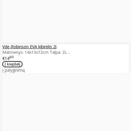
Vde-Robinson EVA kibirėlis 2l
Matmenys: 14x13x12cm Talpa: 2L ..
60
€14
Į palyginimą