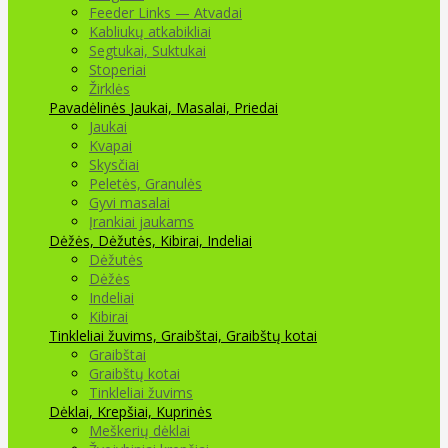
Feeder Links — Atvadai
Kabliukų atkabikliai
Segtukai, Suktukai
Stoperiai
Žirklės
Pavadėlinės
Jaukai, Masalai, Priedai
Jaukai
Kvapai
Skysčiai
Peletės, Granulės
Gyvi masalai
Įrankiai jaukams
Dėžės, Dėžutės, Kibirai, Indeliai
Dėžutės
Dėžės
Indeliai
Kibirai
Tinkleliai žuvims, Graibštai, Graibštų kotai
Graibštai
Graibštų kotai
Tinkleliai žuvims
Dėklai, Krepšiai, Kuprinės
Meškerių dėklai