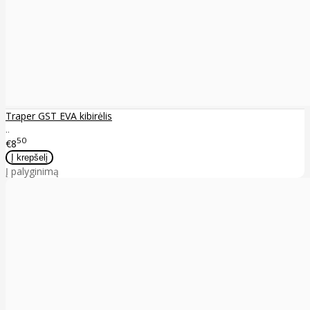
Traper GST EVA kibirėlis
..
50
€8
Į palyginimą