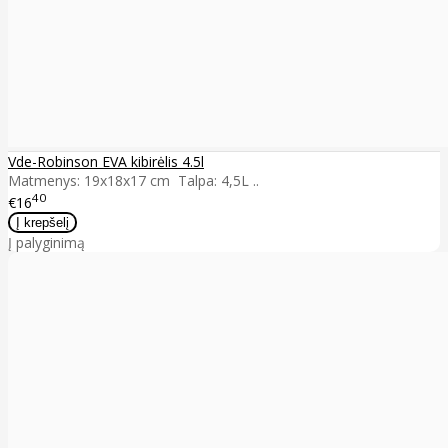
Vde-Robinson EVA kibirėlis 4.5l
Matmenys: 19x18x17 cm Talpa: 4,5L ..
40
€16
Į palyginimą