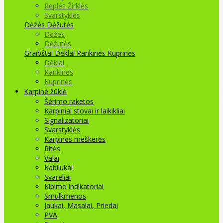
Replės Žirklės
Svarstyklės
Dėžės Dėžutės
Dėžės
Dėžutės
Graibštai
Dėklai Rankinės Kuprinės
Dėklai
Rankinės
Kuprinės
Karpinė žūklė
Šėrimo raketos
Karpiniai stovai ir laikikliai
Signalizatoriai
Svarstyklės
Karpinės meškerės
Ritės
Valai
Kabliukai
Svareliai
Kibimo indikatoriai
Smulkmenos
Jaukai, Masalai, Priedai
PVA