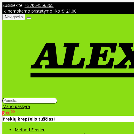
Susisiekite:
+37064556365
Iki nemokamo pristatymo liko €121.00
Navigacija
Mano paskyra
00
€0
0
Prekių krepšelis tuščias!
Method Feeder