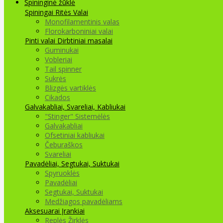
Spininginė žūklė
Spiningai
Ritės
Valai
Monofilamentinis valas
Florokarboniniai valai
Pinti valai
Dirbtiniai masalai
Guminukai
Vobleriai
Tail spinner
Sukrės
Blizgės vartiklės
Cikados
Galvakabliai, Svareliai, Kabliukai
"Stinger" Sistemėlės
Galvakabliai
Ofsetiniai kabliukai
Čeburaškos
Svareliai
Pavadėliai, Segtukai, Suktukai
Spyruoklės
Pavadėliai
Segtukai, Suktukai
Medžiagos pavadėliams
Aksesuarai Įrankiai
Replės Žirklės