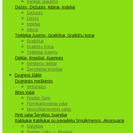
Įrankiai jaukams
Dėžės, Dėžutės, Kibirai, Indeliai
Dėžutės
Dėžės
Indeliai
Kibirai
Tinkleliai žuvims, Graibštai, Graibštų kotai
Graibštai
Graibštų kotai
Tinkleliai žuvims
Dėklai, Krepšiai, Kuprinės
Meškerių dėklai
Žvejybiniai krepšiai
Dugninė žūklė
Dugninės meškerės
Viršūnėlės
Ritės
Valai
Feeder Gum
Florokarboniniai valai
Monofilamentinis valas
Pinti valai
Šėryklos
Svareliai
Kabliukai
Kabliukai su pavadėliu
Smulkmenos, Aksesuarai
Dalgeliai
Feeder Links — Atvadai