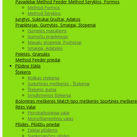
Pavadėliai Method Feeder
Method Šėryklos, Formos
Method Formos
Method Šėryklos
Jungtys, Suktukai
Grąžtai, Adatos
Praplėtėjas, Gumytės, Smaigai, Stoperiai
Gumelės masalams
Gumyčių prapletėjas
Masalų stoperiai, Pushstop
Smaigai, Adatėlės
Peletės, Granulės
Method Feeder priedai
Plūdinė žūklė
Štekeris
Rolikas stekeriui
Sudurtinės meškerės - Štekeriai
Štekerio guma
Smulkmenos štekeriui
Boloninės meškerės
Match tipo meškerės
Sportinės meškerė
Ritės
Valai
Florokarboniniai valai
Monofilamentinis valas
Plūdės, Plūdžių priedai
Dėklai plūdėms
Slankiojančios plūdės