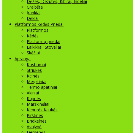
Dėžės, Dėžutės, Kibirai, Indeliai
Graibštai
Įrankiai
Dėklai
Platformos Kėdės Priedai
Platformos
Kėdės
Platformų priedai
Laikikliai, Stoveliai
Skėčiai
Apranga
Kostiumai
Striukės
Kelnės
Megztiniai
Termo apatiniai
Akiniai
Kojinės
Marškinėliai
Kepurės Kaukės
Pirštinės
Bridkelnės
Avalynė
Liemenės