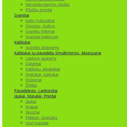
Neslankiojančios plūdės
Plūdžių priedai
Svareliai
Gylio matuokliai
Slyvutės, Kulkos
Svarelių rinkiniai
Svareliai kalibruoti
Kabliukai
Avižėlės žiobriams
Kabliukai su pavadėliu
Smulkmenos, Aksesuarai
Laidynė jaukams
Dalgeliai
Kabliukų atkabikliai
Segtukai, suktukai
Stoperiai
Žirklės
Pavadėlinės, Lanksteliai
Jaukai, Masalai, Priedai
Jaukai
Kvapai
Skysčiai
Peletės, Granulės
Gyvi masalai