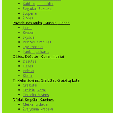
Kabliukų atkabikliai
Segtukai, Suktukai
Stoperiai
Žirklės
Pavadėlinės
Jaukai, Masalai, Priedai
Jaukai
Kvapai
Skysčiai
Peletės, Granulės
Gyvi masalai
Įrankiai jaukams
Dėžės, Dėžutės, Kibirai, Indeliai
Dėžutės
Dėžės
Indeliai
Kibirai
Tinkleliai žuvims, Graibštai, Graibštų kotai
Graibštai
Graibštų kotai
Tinkleliai žuvims
Dėklai, Krepšiai, Kuprinės
Meškerių dėklai
Žvejybiniai krepšiai