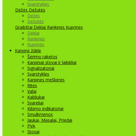
Svarstyklės
Dėžės Dėžutės
Dėžės
Dėžutės
Graibštai
Dėklai Rankinės Kuprinės
Dėklai
Rankinės
Kuprinės
Karpinė žūklė
Šėrimo raketos
Karpiniai stovai ir laikikliai
Signalizatoriai
Svarstyklės
Karpinės meškerės
Ritės
Valai
Kabliukai
Svareliai
Kibimo indikatoriai
Smulkmenos
Jaukai, Masalai, Priedai
PVA
Stovai