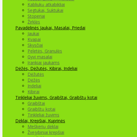
Kabliukų atkabikliai
Segtukai, Suktukai
Stoperiai
Žirklės
Pavadėlinės
Jaukai, Masalai, Priedai
Jaukai
Kvapai
Skysčiai
Peletės, Granulės
Gyvi masalai
Įrankiai jaukams
Dėžės, Dėžutės, Kibirai, Indeliai
Dėžutės
Dėžės
Indeliai
Kibirai
Tinkleliai žuvims, Graibštai, Graibštų kotai
Graibštai
Graibštų kotai
Tinkleliai žuvims
Dėklai, Krepšiai, Kuprinės
Meškerių dėklai
Žvejybiniai krepšiai