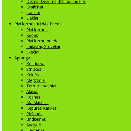
Dėžės, Dėžutės, Kibirai, Indeliai
Graibštai
Įrankiai
Dėklai
Platformos Kėdės Priedai
Platformos
Kėdės
Platformų priedai
Laikikliai, Stoveliai
Skėčiai
Apranga
Kostiumai
Striukės
Kelnės
Megztiniai
Termo apatiniai
Akiniai
Kojinės
Marškinėliai
Kepurės Kaukės
Pirštinės
Bridkelnės
Avalynė
Liemenės