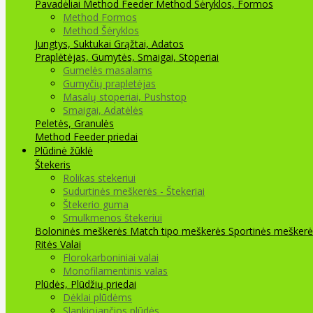
Pavadėliai Method Feeder
Method Šėryklos, Formos
Method Formos
Method Šėryklos
Jungtys, Suktukai
Grąžtai, Adatos
Praplėtėjas, Gumytės, Smaigai, Stoperiai
Gumelės masalams
Gumyčių prapletėjas
Masalų stoperiai, Pushstop
Smaigai, Adatėlės
Peletės, Granulės
Method Feeder priedai
Plūdinė žūklė
Štekeris
Rolikas stekeriui
Sudurtinės meškerės - Štekeriai
Štekerio guma
Smulkmenos štekeriui
Boloninės meškerės
Match tipo meškerės
Sportinės meškerė
Ritės
Valai
Florokarboniniai valai
Monofilamentinis valas
Plūdės, Plūdžių priedai
Dėklai plūdėms
Slankiojančios plūdės