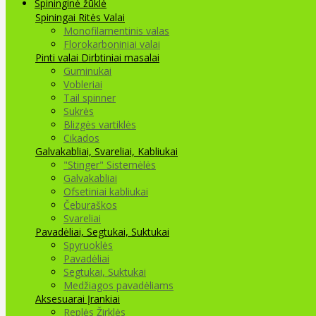
Spininginė žūklė
Spiningai
Ritės
Valai
Monofilamentinis valas
Florokarboniniai valai
Pinti valai
Dirbtiniai masalai
Guminukai
Vobleriai
Tail spinner
Sukrės
Blizgės vartiklės
Cikados
Galvakabliai, Svareliai, Kabliukai
"Stinger" Sistemėlės
Galvakabliai
Ofsetiniai kabliukai
Čeburaškos
Svareliai
Pavadėliai, Segtukai, Suktukai
Spyruoklės
Pavadėliai
Segtukai, Suktukai
Medžiagos pavadėliams
Aksesuarai Įrankiai
Replės Žirklės