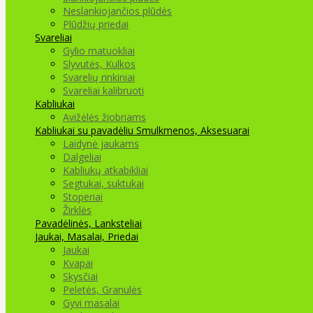
Neslankiojančios plūdės
Plūdžių priedai
Svareliai
Gylio matuokliai
Slyvutės, Kulkos
Svarelių rinkiniai
Svareliai kalibruoti
Kabliukai
Avižėlės žiobriams
Kabliukai su pavadėliu
Smulkmenos, Aksesuarai
Laidynė jaukams
Dalgeliai
Kabliukų atkabikliai
Segtukai, suktukai
Stoperiai
Žirklės
Pavadėlinės, Lanksteliai
Jaukai, Masalai, Priedai
Jaukai
Kvapai
Skysčiai
Peletės, Granulės
Gyvi masalai