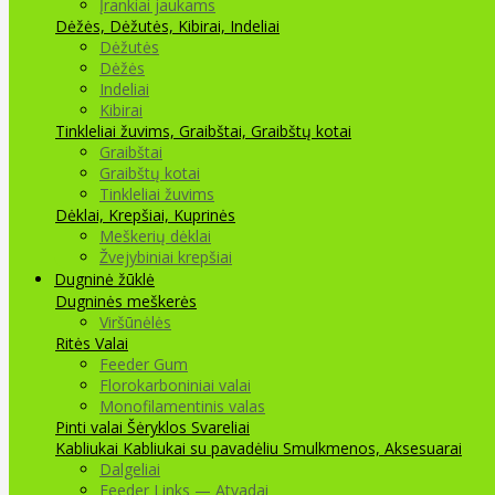
Įrankiai jaukams
Dėžės, Dėžutės, Kibirai, Indeliai
Dėžutės
Dėžės
Indeliai
Kibirai
Tinkleliai žuvims, Graibštai, Graibštų kotai
Graibštai
Graibštų kotai
Tinkleliai žuvims
Dėklai, Krepšiai, Kuprinės
Meškerių dėklai
Žvejybiniai krepšiai
Dugninė žūklė
Dugninės meškerės
Viršūnėlės
Ritės
Valai
Feeder Gum
Florokarboniniai valai
Monofilamentinis valas
Pinti valai
Šėryklos
Svareliai
Kabliukai
Kabliukai su pavadėliu
Smulkmenos, Aksesuarai
Dalgeliai
Feeder Links — Atvadai