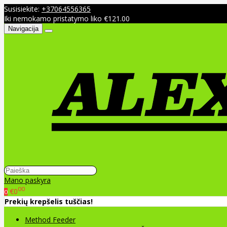
Susisiekite:
+37064556365
Iki nemokamo pristatymo liko €121.00
Navigacija
Mano paskyra
00
€0
0
Prekių krepšelis tuščias!
Method Feeder