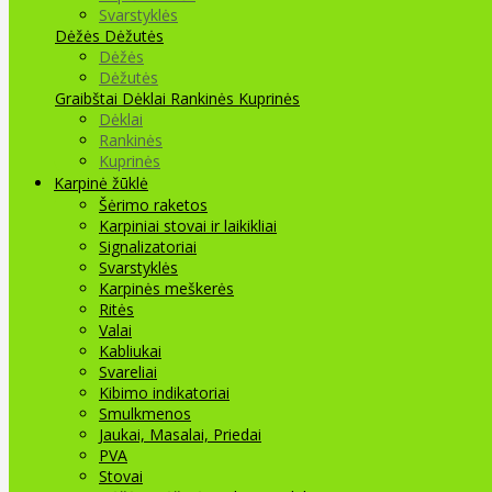
Svarstyklės
Dėžės Dėžutės
Dėžės
Dėžutės
Graibštai
Dėklai Rankinės Kuprinės
Dėklai
Rankinės
Kuprinės
Karpinė žūklė
Šėrimo raketos
Karpiniai stovai ir laikikliai
Signalizatoriai
Svarstyklės
Karpinės meškerės
Ritės
Valai
Kabliukai
Svareliai
Kibimo indikatoriai
Smulkmenos
Jaukai, Masalai, Priedai
PVA
Stovai