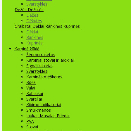
Svarstyklės
Dėžės Dėžutės
Dėžės
Dėžutės
Graibštai
Dėklai Rankinės Kuprinės
Dėklai
Rankinės
Kuprinės
Karpinė žūklė
Šėrimo raketos
Karpiniai stovai ir laikikliai
Signalizatoriai
Svarstyklės
Karpinės meškerės
Ritės
Valai
Kabliukai
Svareliai
Kibimo indikatoriai
Smulkmenos
Jaukai, Masalai, Priedai
PVA
Stovai