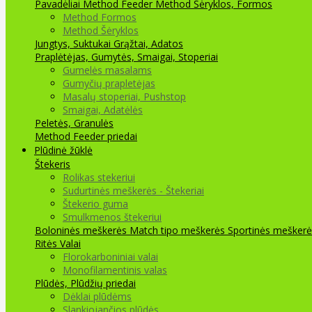
Pavadėliai Method Feeder
Method Šėryklos, Formos
Method Formos
Method Šėryklos
Jungtys, Suktukai
Grąžtai, Adatos
Praplėtėjas, Gumytės, Smaigai, Stoperiai
Gumelės masalams
Gumyčių prapletėjas
Masalų stoperiai, Pushstop
Smaigai, Adatėlės
Peletės, Granulės
Method Feeder priedai
Plūdinė žūklė
Štekeris
Rolikas stekeriui
Sudurtinės meškerės - Štekeriai
Štekerio guma
Smulkmenos štekeriui
Boloninės meškerės
Match tipo meškerės
Sportinės meškerė
Ritės
Valai
Florokarboniniai valai
Monofilamentinis valas
Plūdės, Plūdžių priedai
Dėklai plūdėms
Slankiojančios plūdės