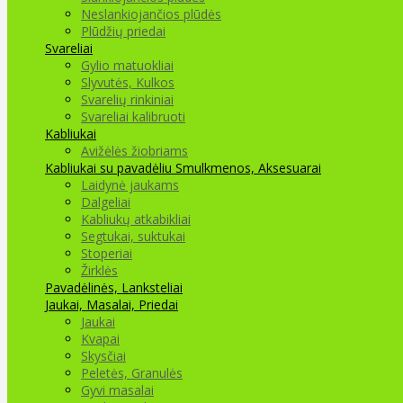
Neslankiojančios plūdės
Plūdžių priedai
Svareliai
Gylio matuokliai
Slyvutės, Kulkos
Svarelių rinkiniai
Svareliai kalibruoti
Kabliukai
Avižėlės žiobriams
Kabliukai su pavadėliu
Smulkmenos, Aksesuarai
Laidynė jaukams
Dalgeliai
Kabliukų atkabikliai
Segtukai, suktukai
Stoperiai
Žirklės
Pavadėlinės, Lanksteliai
Jaukai, Masalai, Priedai
Jaukai
Kvapai
Skysčiai
Peletės, Granulės
Gyvi masalai