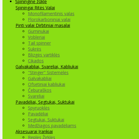
Spininginė žūklė
Spiningai
Ritės
Valai
Monofilamentinis valas
Florokarboniniai valai
Pinti valai
Dirbtiniai masalai
Guminukai
Vobleriai
Tail spinner
Sukrės
Blizgės vartiklės
Cikados
Galvakabliai, Svareliai, Kabliukai
"Stinger" Sistemėlės
Galvakabliai
Ofsetiniai kabliukai
Čeburaškos
Svareliai
Pavadėliai, Segtukai, Suktukai
Spyruoklės
Pavadėliai
Segtukai, Suktukai
Medžiagos pavadėliams
Aksesuarai Įrankiai
Replės Žirklės