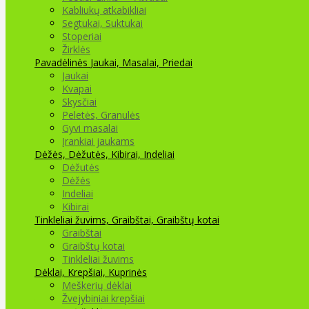
Kabliukų atkabikliai
Segtukai, Suktukai
Stoperiai
Žirklės
Pavadėlinės
Jaukai, Masalai, Priedai
Jaukai
Kvapai
Skysčiai
Peletės, Granulės
Gyvi masalai
Įrankiai jaukams
Dėžės, Dėžutės, Kibirai, Indeliai
Dėžutės
Dėžės
Indeliai
Kibirai
Tinkleliai žuvims, Graibštai, Graibštų kotai
Graibštai
Graibštų kotai
Tinkleliai žuvims
Dėklai, Krepšiai, Kuprinės
Meškerių dėklai
Žvejybiniai krepšiai