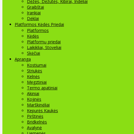
Dėžės, Dėžutės, Kibirai, Indeliai
Graibštai
Įrankiai
Dėklai
Platformos Kėdės Priedai
Platformos
Kėdės
Platformų priedai
Laikikliai, Stoveliai
Skėčiai
Apranga
Kostiumai
Striukės
Kelnės
Megztiniai
Termo apatiniai
Akiniai
Kojinės
Marškinėliai
Kepurės Kaukės
Pirštinės
Bridkelnės
Avalynė
Liemenės