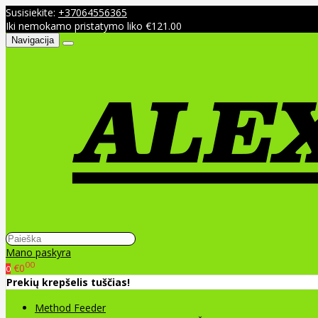
Susisiekite:
+37064556365
Iki nemokamo pristatymo liko €121.00
Navigacija
Mano paskyra
00
€0
0
Prekių krepšelis tuščias!
Method Feeder