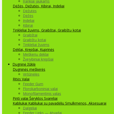
Įrankiai jaukams
Dėžės, Dėžutės, Kibirai, Indeliai
Dėžutės
Dėžės
Indeliai
Kibirai
Tinkleliai žuvims, Graibštai, Graibštų kotai
Graibštai
Graibštų kotai
Tinkleliai žuvims
Dėklai, Krepšiai, Kuprinės
Meškerių dėklai
Žvejybiniai krepšiai
Dugninė žūklė
Dugninės meškerės
Viršūnėlės
Ritės
Valai
Feeder Gum
Florokarboniniai valai
Monofilamentinis valas
Pinti valai
Šėryklos
Svareliai
Kabliukai
Kabliukai su pavadėliu
Smulkmenos, Aksesuarai
Dalgeliai
Feeder Links — Atvadai