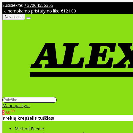
Susisiekite:
+37064556365
Iki nemokamo pristatymo liko €121.00
Navigacija
Mano paskyra
00
€0
0
Prekių krepšelis tuščias!
Method Feeder