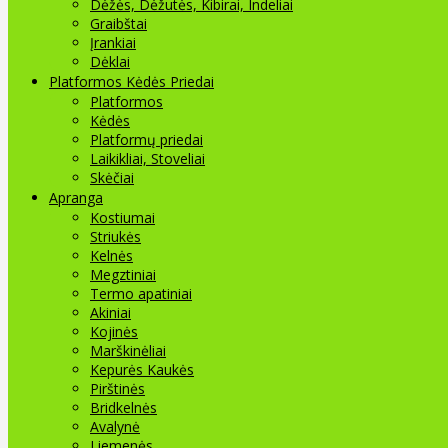
Dėžės, Dėžutės, Kibirai, Indeliai
Graibštai
Įrankiai
Dėklai
Platformos Kėdės Priedai
Platformos
Kėdės
Platformų priedai
Laikikliai, Stoveliai
Skėčiai
Apranga
Kostiumai
Striukės
Kelnės
Megztiniai
Termo apatiniai
Akiniai
Kojinės
Marškinėliai
Kepurės Kaukės
Pirštinės
Bridkelnės
Avalynė
Liemenės