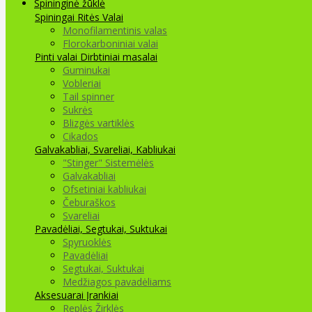
Spininginė žūklė
Spiningai
Ritės
Valai
Monofilamentinis valas
Florokarboniniai valai
Pinti valai
Dirbtiniai masalai
Guminukai
Vobleriai
Tail spinner
Sukrės
Blizgės vartiklės
Cikados
Galvakabliai, Svareliai, Kabliukai
"Stinger" Sistemėlės
Galvakabliai
Ofsetiniai kabliukai
Čeburaškos
Svareliai
Pavadėliai, Segtukai, Suktukai
Spyruoklės
Pavadėliai
Segtukai, Suktukai
Medžiagos pavadėliams
Aksesuarai Įrankiai
Replės Žirklės