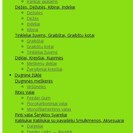
Įrankiai jaukams
Dėžės, Dėžutės, Kibirai, Indeliai
Dėžutės
Dėžės
Indeliai
Kibirai
Tinkleliai žuvims, Graibštai, Graibštų kotai
Graibštai
Graibštų kotai
Tinkleliai žuvims
Dėklai, Krepšiai, Kuprinės
Meškerių dėklai
Žvejybiniai krepšiai
Dugninė žūklė
Dugninės meškerės
Viršūnėlės
Ritės
Valai
Feeder Gum
Florokarboniniai valai
Monofilamentinis valas
Pinti valai
Šėryklos
Svareliai
Kabliukai
Kabliukai su pavadėliu
Smulkmenos, Aksesuarai
Dalgeliai
Feeder Links — Atvadai