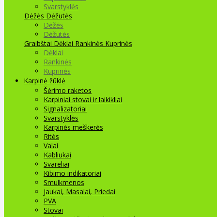
Svarstyklės
Dėžės Dėžutės
Dėžės
Dėžutės
Graibštai
Dėklai Rankinės Kuprinės
Dėklai
Rankinės
Kuprinės
Karpinė žūklė
Šėrimo raketos
Karpiniai stovai ir laikikliai
Signalizatoriai
Svarstyklės
Karpinės meškerės
Ritės
Valai
Kabliukai
Svareliai
Kibimo indikatoriai
Smulkmenos
Jaukai, Masalai, Priedai
PVA
Stovai