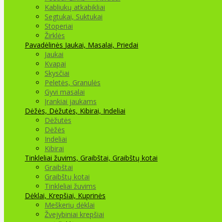
Kabliukų atkabikliai
Segtukai, Suktukai
Stoperiai
Žirklės
Pavadėlinės
Jaukai, Masalai, Priedai
Jaukai
Kvapai
Skysčiai
Peletės, Granulės
Gyvi masalai
Įrankiai jaukams
Dėžės, Dėžutės, Kibirai, Indeliai
Dėžutės
Dėžės
Indeliai
Kibirai
Tinkleliai žuvims, Graibštai, Graibštų kotai
Graibštai
Graibštų kotai
Tinkleliai žuvims
Dėklai, Krepšiai, Kuprinės
Meškerių dėklai
Žvejybiniai krepšiai