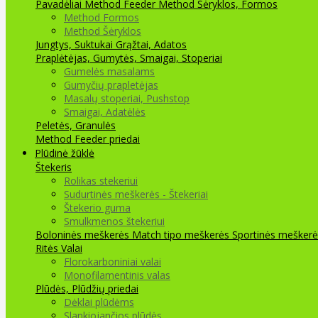
Pavadėliai Method Feeder
Method Šėryklos, Formos
Method Formos
Method Šėryklos
Jungtys, Suktukai
Grąžtai, Adatos
Praplėtėjas, Gumytės, Smaigai, Stoperiai
Gumelės masalams
Gumyčių prapletėjas
Masalų stoperiai, Pushstop
Smaigai, Adatėlės
Peletės, Granulės
Method Feeder priedai
Plūdinė žūklė
Štekeris
Rolikas stekeriui
Sudurtinės meškerės - Štekeriai
Štekerio guma
Smulkmenos štekeriui
Boloninės meškerės
Match tipo meškerės
Sportinės meškerė
Ritės
Valai
Florokarboniniai valai
Monofilamentinis valas
Plūdės, Plūdžių priedai
Dėklai plūdėms
Slankiojančios plūdės