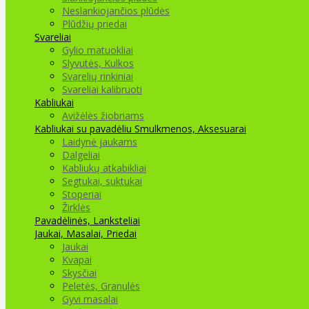
Neslankiojančios plūdės
Plūdžių priedai
Svareliai
Gylio matuokliai
Slyvutės, Kulkos
Svarelių rinkiniai
Svareliai kalibruoti
Kabliukai
Avižėlės žiobriams
Kabliukai su pavadėliu
Smulkmenos, Aksesuarai
Laidynė jaukams
Dalgeliai
Kabliukų atkabikliai
Segtukai, suktukai
Stoperiai
Žirklės
Pavadėlinės, Lanksteliai
Jaukai, Masalai, Priedai
Jaukai
Kvapai
Skysčiai
Peletės, Granulės
Gyvi masalai