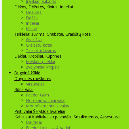
Įrankiai jaukams
Dėžės, Dėžutės, Kibirai, Indeliai
Dėžutės
Dėžės
Indeliai
Kibirai
Tinkleliai žuvims, Graibštai, Graibštų kotai
Graibštai
Graibštų kotai
Tinkleliai žuvims
Dėklai, Krepšiai, Kuprinės
Meškerių dėklai
Žvejybiniai krepšiai
Dugninė žūklė
Dugninės meškerės
Viršūnėlės
Ritės
Valai
Feeder Gum
Florokarboniniai valai
Monofilamentinis valas
Pinti valai
Šėryklos
Svareliai
Kabliukai
Kabliukai su pavadėliu
Smulkmenos, Aksesuarai
Dalgeliai
Feeder Links — Atvadai