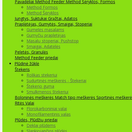
Pavadėliai Method Feeder
Method Šėryklos, Formos
Method Formos
Method Šėryklos
Jungtys, Suktukai
Grąžtai, Adatos
Praplėtėjas, Gumytės, Smaigai, Stoperiai
Gumelės masalams
Gumyčių prapletėjas
Masalų stoperiai, Pushstop
Smaigai, Adatėlės
Peletės, Granulės
Method Feeder priedai
Plūdinė žūklė
Štekeris
Rolikas stekeriui
Sudurtinės meškerės - Štekeriai
Štekerio guma
Smulkmenos štekeriui
Boloninės meškerės
Match tipo meškerės
Sportinės meškerė
Ritės
Valai
Florokarboniniai valai
Monofilamentinis valas
Plūdės, Plūdžių priedai
Dėklai plūdėms
Slankiojančios plūdės