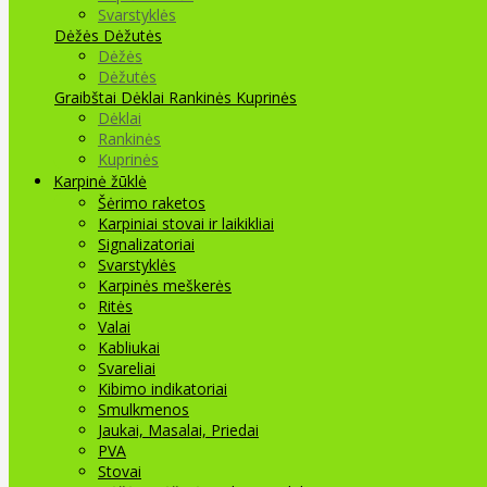
Svarstyklės
Dėžės Dėžutės
Dėžės
Dėžutės
Graibštai
Dėklai Rankinės Kuprinės
Dėklai
Rankinės
Kuprinės
Karpinė žūklė
Šėrimo raketos
Karpiniai stovai ir laikikliai
Signalizatoriai
Svarstyklės
Karpinės meškerės
Ritės
Valai
Kabliukai
Svareliai
Kibimo indikatoriai
Smulkmenos
Jaukai, Masalai, Priedai
PVA
Stovai