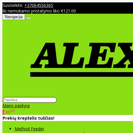
Susisiekite:
+37064556365
Iki nemokamo pristatymo liko €121.00
Navigacija
Mano paskyra
00
€0
0
Prekių krepšelis tuščias!
Method Feeder