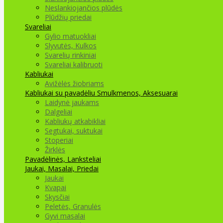
Neslankiojančios plūdės
Plūdžių priedai
Svareliai
Gylio matuokliai
Slyvutės, Kulkos
Svarelių rinkiniai
Svareliai kalibruoti
Kabliukai
Avižėlės žiobriams
Kabliukai su pavadėliu
Smulkmenos, Aksesuarai
Laidynė jaukams
Dalgeliai
Kabliukų atkabikliai
Segtukai, suktukai
Stoperiai
Žirklės
Pavadėlinės, Lanksteliai
Jaukai, Masalai, Priedai
Jaukai
Kvapai
Skysčiai
Peletės, Granulės
Gyvi masalai