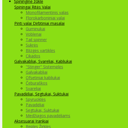
Spininginė žūklė
Spiningai
Ritės
Valai
Monofilamentinis valas
Florokarboniniai valai
Pinti valai
Dirbtiniai masalai
Guminukai
Vobleriai
Tail spinner
Sukrės
Blizgės vartiklės
Cikados
Galvakabliai, Svareliai, Kabliukai
"Stinger" Sistemėlės
Galvakabliai
Ofsetiniai kabliukai
Čeburaškos
Svareliai
Pavadėliai, Segtukai, Suktukai
Spyruoklės
Pavadėliai
Segtukai, Suktukai
Medžiagos pavadėliams
Aksesuarai Įrankiai
Replės Žirklės