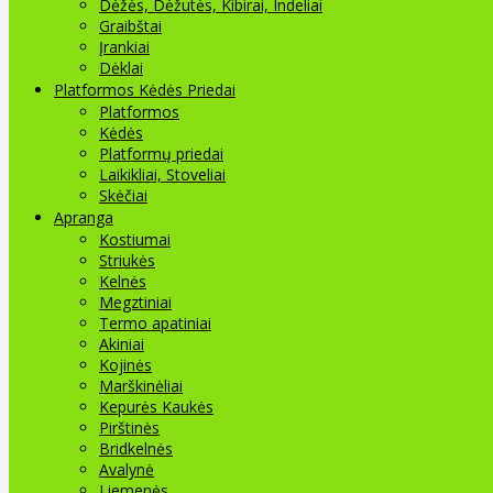
Dėžės, Dėžutės, Kibirai, Indeliai
Graibštai
Įrankiai
Dėklai
Platformos Kėdės Priedai
Platformos
Kėdės
Platformų priedai
Laikikliai, Stoveliai
Skėčiai
Apranga
Kostiumai
Striukės
Kelnės
Megztiniai
Termo apatiniai
Akiniai
Kojinės
Marškinėliai
Kepurės Kaukės
Pirštinės
Bridkelnės
Avalynė
Liemenės