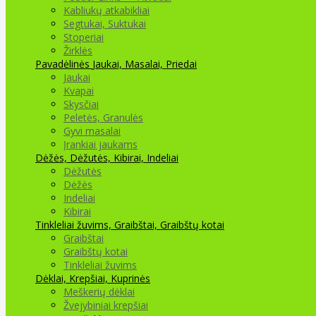
Kabliukų atkabikliai
Segtukai, Suktukai
Stoperiai
Žirklės
Pavadėlinės
Jaukai, Masalai, Priedai
Jaukai
Kvapai
Skysčiai
Peletės, Granulės
Gyvi masalai
Įrankiai jaukams
Dėžės, Dėžutės, Kibirai, Indeliai
Dėžutės
Dėžės
Indeliai
Kibirai
Tinkleliai žuvims, Graibštai, Graibštų kotai
Graibštai
Graibštų kotai
Tinkleliai žuvims
Dėklai, Krepšiai, Kuprinės
Meškerių dėklai
Žvejybiniai krepšiai