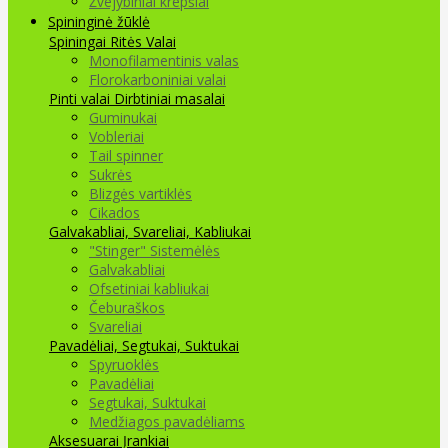
Žvejybiniai krepšiai
Spininginė žūklė
Spiningai
Ritės
Valai
Monofilamentinis valas
Florokarboniniai valai
Pinti valai
Dirbtiniai masalai
Guminukai
Vobleriai
Tail spinner
Sukrės
Blizgės vartiklės
Cikados
Galvakabliai, Svareliai, Kabliukai
"Stinger" Sistemėlės
Galvakabliai
Ofsetiniai kabliukai
Čeburaškos
Svareliai
Pavadėliai, Segtukai, Suktukai
Spyruoklės
Pavadėliai
Segtukai, Suktukai
Medžiagos pavadėliams
Aksesuarai Įrankiai