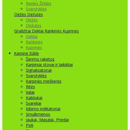
Replės Žirklės
Svarstyklės
Dėžės Dėžutės
Dėžės
Dėžutės
Graibštai
Dėklai Rankinės Kuprinės
Dėklai
Rankinės
Kuprinės
Karpinė žūklė
Šėrimo raketos
Karpiniai stovai ir laikikliai
Signalizatoriai
Svarstyklės
Karpinės meškerės
Ritės
Valai
Kabliukai
Svareliai
Kibimo indikatoriai
Smulkmenos
Jaukai, Masalai, Priedai
PVA