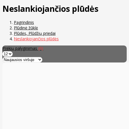
Neslankiojančios plūdės
Pagrindinis
Plūdinė žūklė
Plūdės, Plūdžių priedai
Neslankiojančios plūdės
Prekių palyginimas
(0)