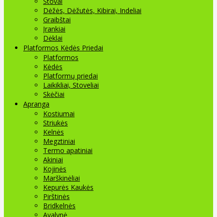
Stovai
Dėžės, Dėžutės, Kibirai, Indeliai
Graibštai
Įrankiai
Dėklai
Platformos Kėdės Priedai
Platformos
Kėdės
Platformų priedai
Laikikliai, Stoveliai
Skėčiai
Apranga
Kostiumai
Striukės
Kelnės
Megztiniai
Termo apatiniai
Akiniai
Kojinės
Marškinėliai
Kepurės Kaukės
Pirštinės
Bridkelnės
Avalynė