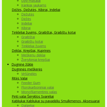
Gyvi masalai
Įrankiai jaukams
Dėžės, Dėžutės, Kibirai, Indeliai
Dėžutės
Dėžės
Indeliai
Kibirai
Tinkleliai žuvims, Graibštai, Graibštų kotai
Graibštai
Graibštų kotai
Tinkleliai žuvims
Dėklai, Krepšiai, Kuprinės
Meškerių dėklai
Žvejybiniai krepšiai
Dugninė žūklė
Dugninės meškerės
Viršūnėlės
Ritės
Valai
Feeder Gum
Florokarboniniai valai
Monofilamentinis valas
Pinti valai
Šėryklos
Svareliai
Kabliukai
Kabliukai su pavadėliu
Smulkmenos, Aksesuarai
Dalgeliai