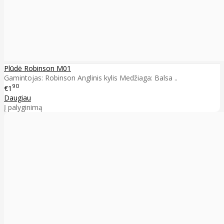
Plūdė Robinson M01
Gamintojas: Robinson Anglinis kylis Medžiaga: Balsa ..
90
€1
Daugiau
Į palyginimą