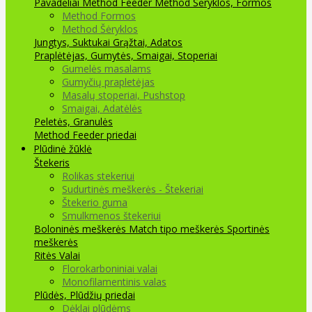
Pavadėliai Method Feeder
Method Šėryklos, Formos
Method Formos
Method Šėryklos
Jungtys, Suktukai
Grąžtai, Adatos
Praplėtėjas, Gumytės, Smaigai, Stoperiai
Gumelės masalams
Gumyčių prapletėjas
Masalų stoperiai, Pushstop
Smaigai, Adatėlės
Peletės, Granulės
Method Feeder priedai
Plūdinė žūklė
Štekeris
Rolikas stekeriui
Sudurtinės meškerės - Štekeriai
Štekerio guma
Smulkmenos štekeriui
Boloninės meškerės
Match tipo meškerės
Sportinės
meškerės
Ritės
Valai
Florokarboniniai valai
Monofilamentinis valas
Plūdės, Plūdžių priedai
Dėklai plūdėms