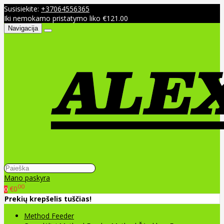
Susisiekite:
+37064556365
Iki nemokamo pristatymo liko €121.00
Navigacija
Mano paskyra
00
€0
0
Prekių krepšelis tuščias!
Method Feeder