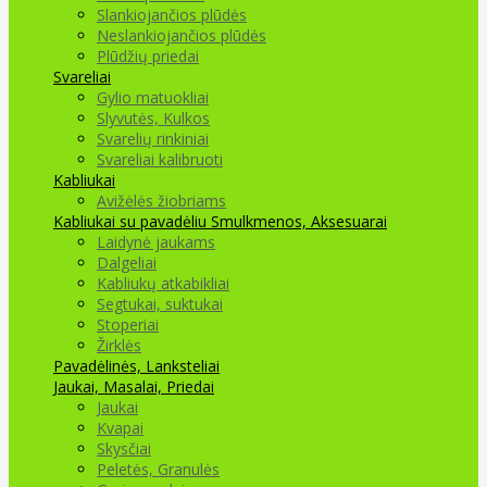
Slankiojančios plūdės
Neslankiojančios plūdės
Plūdžių priedai
Svareliai
Gylio matuokliai
Slyvutės, Kulkos
Svarelių rinkiniai
Svareliai kalibruoti
Kabliukai
Avižėlės žiobriams
Kabliukai su pavadėliu
Smulkmenos, Aksesuarai
Laidynė jaukams
Dalgeliai
Kabliukų atkabikliai
Segtukai, suktukai
Stoperiai
Žirklės
Pavadėlinės, Lanksteliai
Jaukai, Masalai, Priedai
Jaukai
Kvapai
Skysčiai
Peletės, Granulės