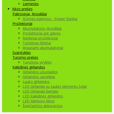
Liemenės
Kitos prekės
Pakrovėjai, Įkrovikliai
Išorinės baterijos - Power Bankai
Prožektoriai
Akumuliatorių įkrovikliai
Prožektoriai ant galvos
Rankiniai prožektoriai
Turistiniai žibintai
Įkraunami akumuliatoriai
Svarstyklės
Turizmo prekės
Turistinės viryklės
Kalėdinės girliandos
Girliandos užuolaidos
Girliandos varvekliai
Lauko girliandos
LED Girlianda su saulės elementu Solar
LED Girlianda šlangas
LED Kalėdinės girliandos
LED Meteorų lietus
Šviečiančios dekoracijos