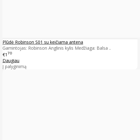
Plūdė Robinson S01 su keičiama antena
Gamintojas: Robinson Anglinis kylis Medžiaga: Balsa ..
70
€1
Daugiau
Į palyginimą