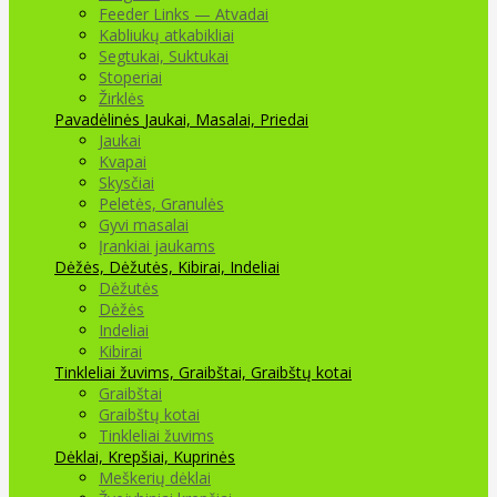
Feeder Links — Atvadai
Kabliukų atkabikliai
Segtukai, Suktukai
Stoperiai
Žirklės
Pavadėlinės
Jaukai, Masalai, Priedai
Jaukai
Kvapai
Skysčiai
Peletės, Granulės
Gyvi masalai
Įrankiai jaukams
Dėžės, Dėžutės, Kibirai, Indeliai
Dėžutės
Dėžės
Indeliai
Kibirai
Tinkleliai žuvims, Graibštai, Graibštų kotai
Graibštai
Graibštų kotai
Tinkleliai žuvims
Dėklai, Krepšiai, Kuprinės
Meškerių dėklai