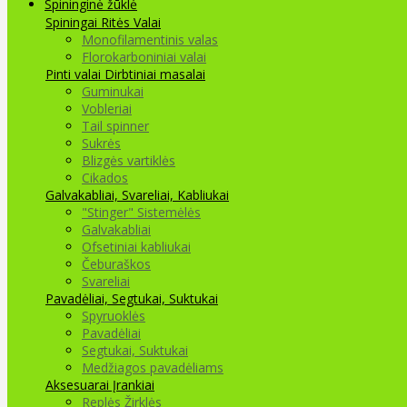
Spininginė žūklė
Spiningai
Ritės
Valai
Monofilamentinis valas
Florokarboniniai valai
Pinti valai
Dirbtiniai masalai
Guminukai
Vobleriai
Tail spinner
Sukrės
Blizgės vartiklės
Cikados
Galvakabliai, Svareliai, Kabliukai
"Stinger" Sistemėlės
Galvakabliai
Ofsetiniai kabliukai
Čeburaškos
Svareliai
Pavadėliai, Segtukai, Suktukai
Spyruoklės
Pavadėliai
Segtukai, Suktukai
Medžiagos pavadėliams
Aksesuarai Įrankiai
Replės Žirklės