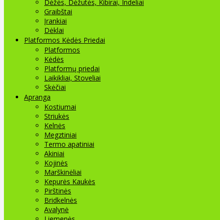
Dėžės, Dėžutės, Kibirai, Indeliai
Graibštai
Įrankiai
Dėklai
Platformos Kėdės Priedai
Platformos
Kėdės
Platformų priedai
Laikikliai, Stoveliai
Skėčiai
Apranga
Kostiumai
Striukės
Kelnės
Megztiniai
Termo apatiniai
Akiniai
Kojinės
Marškinėliai
Kepurės Kaukės
Pirštinės
Bridkelnės
Avalynė
Liemenės