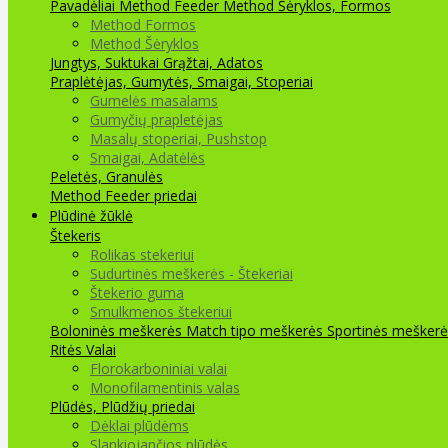
Pavadėliai Method Feeder
Method Šėryklos, Formos
Method Formos
Method Šėryklos
Jungtys, Suktukai
Grąžtai, Adatos
Praplėtėjas, Gumytės, Smaigai, Stoperiai
Gumelės masalams
Gumyčių prapletėjas
Masalų stoperiai, Pushstop
Smaigai, Adatėlės
Peletės, Granulės
Method Feeder priedai
Plūdinė žūklė
Štekeris
Rolikas stekeriui
Sudurtinės meškerės - Štekeriai
Štekerio guma
Smulkmenos štekeriui
Boloninės meškerės
Match tipo meškerės
Sportinės meškerė
Ritės
Valai
Florokarboniniai valai
Monofilamentinis valas
Plūdės, Plūdžių priedai
Dėklai plūdėms
Slankiojančios plūdės