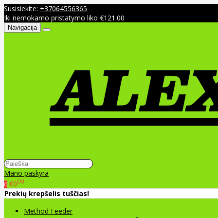
Susisiekite:
+37064556365
Iki nemokamo pristatymo liko €121.00
Navigacija
Mano paskyra
00
€0
0
Prekių krepšelis tuščias!
Method Feeder