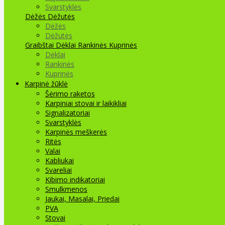
Svarstyklės
Dėžės Dėžutės
Dėžės
Dėžutės
Graibštai
Dėklai Rankinės Kuprinės
Dėklai
Rankinės
Kuprinės
Karpinė žūklė
Šėrimo raketos
Karpiniai stovai ir laikikliai
Signalizatoriai
Svarstyklės
Karpinės meškerės
Ritės
Valai
Kabliukai
Svareliai
Kibimo indikatoriai
Smulkmenos
Jaukai, Masalai, Priedai
PVA
Stovai