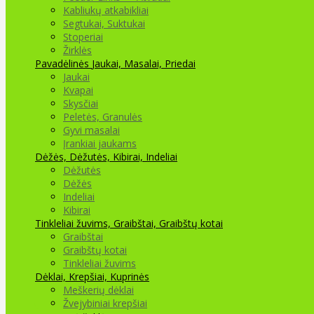
Kabliukų atkabikliai
Segtukai, Suktukai
Stoperiai
Žirklės
Pavadėlinės
Jaukai, Masalai, Priedai
Jaukai
Kvapai
Skysčiai
Peletės, Granulės
Gyvi masalai
Įrankiai jaukams
Dėžės, Dėžutės, Kibirai, Indeliai
Dėžutės
Dėžės
Indeliai
Kibirai
Tinkleliai žuvims, Graibštai, Graibštų kotai
Graibštai
Graibštų kotai
Tinkleliai žuvims
Dėklai, Krepšiai, Kuprinės
Meškerių dėklai
Žvejybiniai krepšiai