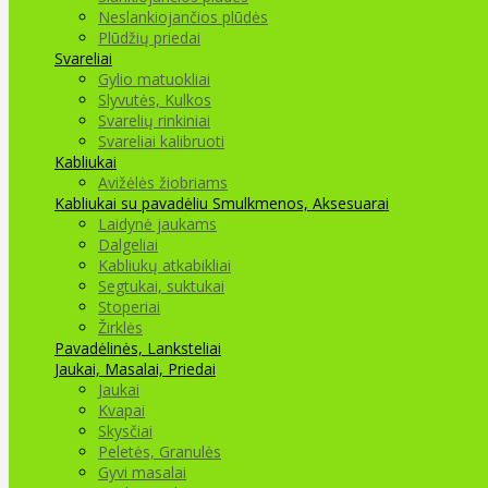
Neslankiojančios plūdės
Plūdžių priedai
Svareliai
Gylio matuokliai
Slyvutės, Kulkos
Svarelių rinkiniai
Svareliai kalibruoti
Kabliukai
Avižėlės žiobriams
Kabliukai su pavadėliu
Smulkmenos, Aksesuarai
Laidynė jaukams
Dalgeliai
Kabliukų atkabikliai
Segtukai, suktukai
Stoperiai
Žirklės
Pavadėlinės, Lanksteliai
Jaukai, Masalai, Priedai
Jaukai
Kvapai
Skysčiai
Peletės, Granulės
Gyvi masalai