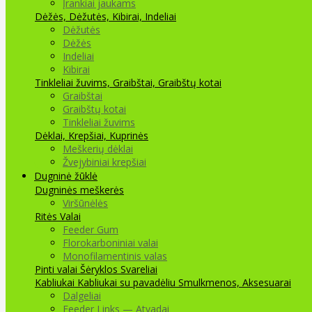
Įrankiai jaukams
Dėžės, Dėžutės, Kibirai, Indeliai
Dėžutės
Dėžės
Indeliai
Kibirai
Tinkleliai žuvims, Graibštai, Graibštų kotai
Graibštai
Graibštų kotai
Tinkleliai žuvims
Dėklai, Krepšiai, Kuprinės
Meškerių dėklai
Žvejybiniai krepšiai
Dugninė žūklė
Dugninės meškerės
Viršūnėlės
Ritės
Valai
Feeder Gum
Florokarboniniai valai
Monofilamentinis valas
Pinti valai
Šėryklos
Svareliai
Kabliukai
Kabliukai su pavadėliu
Smulkmenos, Aksesuarai
Dalgeliai
Feeder Links — Atvadai