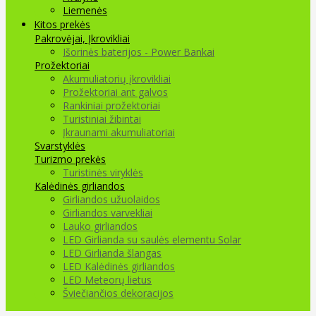
Liemenės
Kitos prekės
Pakrovėjai, Įkrovikliai
Išorinės baterijos - Power Bankai
Prožektoriai
Akumuliatorių įkrovikliai
Prožektoriai ant galvos
Rankiniai prožektoriai
Turistiniai žibintai
Įkraunami akumuliatoriai
Svarstyklės
Turizmo prekės
Turistinės viryklės
Kalėdinės girliandos
Girliandos užuolaidos
Girliandos varvekliai
Lauko girliandos
LED Girlianda su saulės elementu Solar
LED Girlianda šlangas
LED Kalėdinės girliandos
LED Meteorų lietus
Šviečiančios dekoracijos