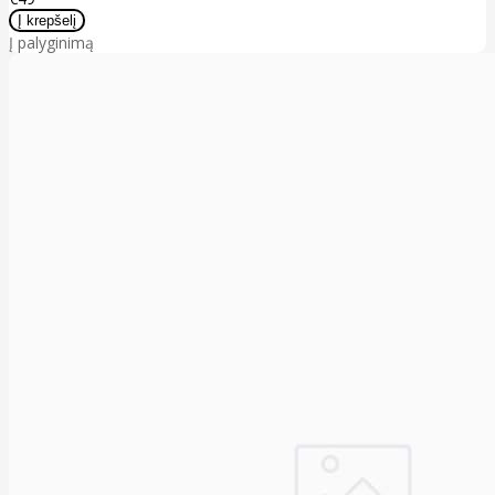
Į palyginimą