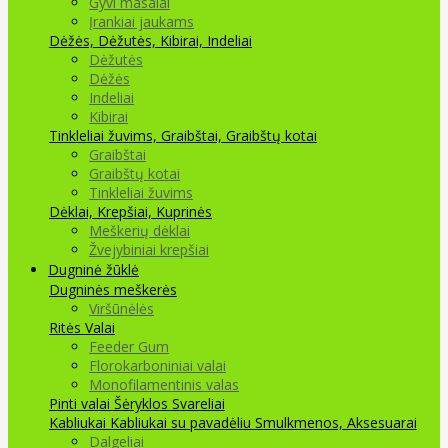
Gyvi masalai
Įrankiai jaukams
Dėžės, Dėžutės, Kibirai, Indeliai
Dėžutės
Dėžės
Indeliai
Kibirai
Tinkleliai žuvims, Graibštai, Graibštų kotai
Graibštai
Graibštų kotai
Tinkleliai žuvims
Dėklai, Krepšiai, Kuprinės
Meškerių dėklai
Žvejybiniai krepšiai
Dugninė žūklė
Dugninės meškerės
Viršūnėlės
Ritės
Valai
Feeder Gum
Florokarboniniai valai
Monofilamentinis valas
Pinti valai
Šėryklos
Svareliai
Kabliukai
Kabliukai su pavadėliu
Smulkmenos, Aksesuarai
Dalgeliai