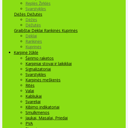
Replės Žirklės
Svarstyklės
Dėžės Dėžutės
Dėžės
Dėžutės
Graibštai
Dėklai Rankinės Kuprinės
Dėklai
Rankinės
Kuprinės
Karpinė žūklė
Šėrimo raketos
Karpiniai stovai ir laikikliai
Signalizatoriai
Svarstyklės
Karpinės meškerės
Ritės
Valai
Kabliukai
Svareliai
Kibimo indikatoriai
Smulkmenos
Jaukai, Masalai, Priedai
PVA