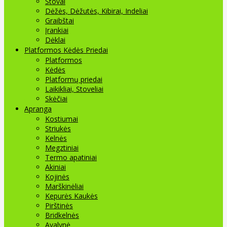
Stovai
Dėžės, Dėžutės, Kibirai, Indeliai
Graibštai
Įrankiai
Dėklai
Platformos Kėdės Priedai
Platformos
Kėdės
Platformų priedai
Laikikliai, Stoveliai
Skėčiai
Apranga
Kostiumai
Striukės
Kelnės
Megztiniai
Termo apatiniai
Akiniai
Kojinės
Marškinėliai
Kepurės Kaukės
Pirštinės
Bridkelnės
Avalynė