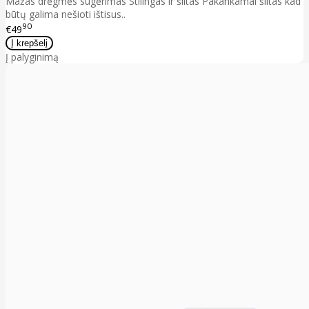
Mažas drėgmės sugėrimas Stilingas ir šiltas Pakankamai šiltas kad
būtų galima nešioti ištisus..
90
€49
Į palyginimą