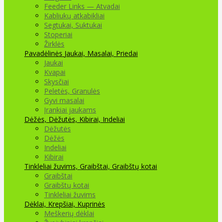
Feeder Links — Atvadai
Kabliukų atkabikliai
Segtukai, Suktukai
Stoperiai
Žirklės
Pavadėlinės
Jaukai, Masalai, Priedai
Jaukai
Kvapai
Skysčiai
Peletės, Granulės
Gyvi masalai
Įrankiai jaukams
Dėžės, Dėžutės, Kibirai, Indeliai
Dėžutės
Dėžės
Indeliai
Kibirai
Tinkleliai žuvims, Graibštai, Graibštų kotai
Graibštai
Graibštų kotai
Tinkleliai žuvims
Dėklai, Krepšiai, Kuprinės
Meškerių dėklai