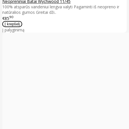
Neopreniniai Batai Wychwood 11/45
100% atsparūs vandeniui lengva valyti Pagaminti iš neopreno ir
natūralios gumos Greitai dži..
90
€85
Į palyginimą