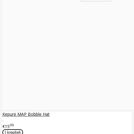
Kepurė MAP Bobble Hat
..
00
€15