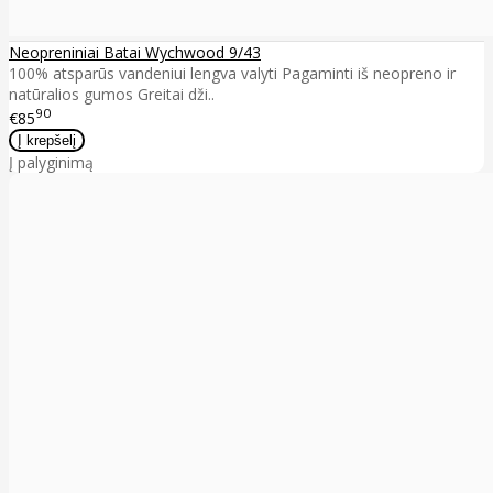
Neopreniniai Batai Wychwood 9/43
100% atsparūs vandeniui lengva valyti Pagaminti iš neopreno ir
natūralios gumos Greitai dži..
90
€85
Į palyginimą