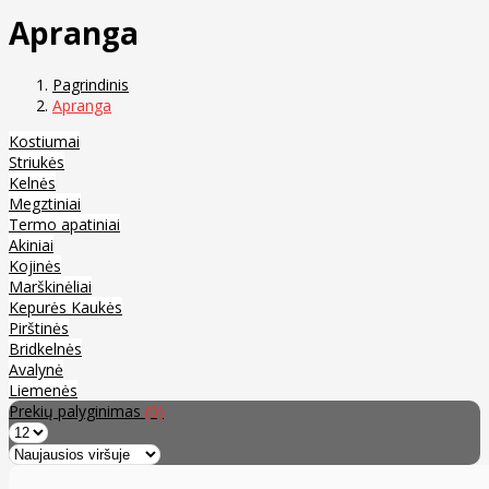
Apranga
Pagrindinis
Apranga
Kostiumai
Striukės
Kelnės
Megztiniai
Termo apatiniai
Akiniai
Kojinės
Marškinėliai
Kepurės Kaukės
Pirštinės
Bridkelnės
Avalynė
Liemenės
Prekių palyginimas
(0)