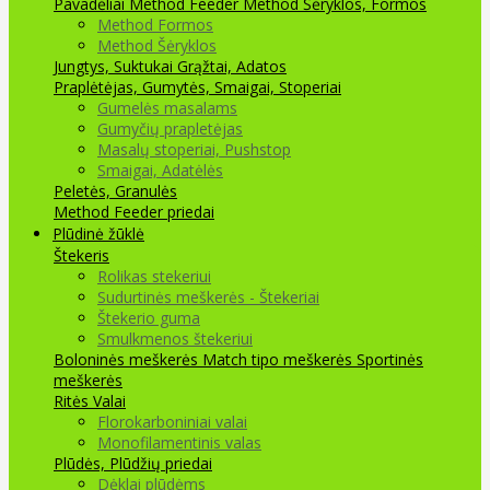
Pavadėliai Method Feeder
Method Šėryklos, Formos
Method Formos
Method Šėryklos
Jungtys, Suktukai
Grąžtai, Adatos
Praplėtėjas, Gumytės, Smaigai, Stoperiai
Gumelės masalams
Gumyčių prapletėjas
Masalų stoperiai, Pushstop
Smaigai, Adatėlės
Peletės, Granulės
Method Feeder priedai
Plūdinė žūklė
Štekeris
Rolikas stekeriui
Sudurtinės meškerės - Štekeriai
Štekerio guma
Smulkmenos štekeriui
Boloninės meškerės
Match tipo meškerės
Sportinės
meškerės
Ritės
Valai
Florokarboniniai valai
Monofilamentinis valas
Plūdės, Plūdžių priedai
Dėklai plūdėms