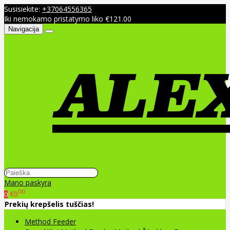
Susisiekite:
+37064556365
Iki nemokamo pristatymo liko €121.00
Navigacija
Mano paskyra
00
€0
0
Prekių krepšelis tuščias!
Method Feeder