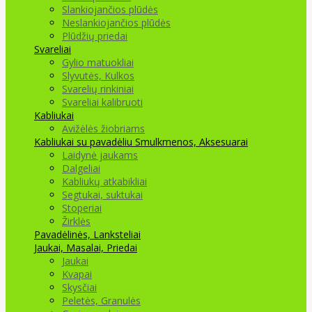
Slankiojančios plūdės
Neslankiojančios plūdės
Plūdžių priedai
Svareliai
Gylio matuokliai
Slyvutės, Kulkos
Svarelių rinkiniai
Svareliai kalibruoti
Kabliukai
Avižėlės žiobriams
Kabliukai su pavadėliu
Smulkmenos, Aksesuarai
Laidynė jaukams
Dalgeliai
Kabliukų atkabikliai
Segtukai, suktukai
Stoperiai
Žirklės
Pavadėlinės, Lanksteliai
Jaukai, Masalai, Priedai
Jaukai
Kvapai
Skysčiai
Peletės, Granulės