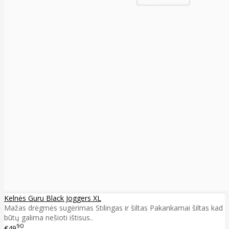
Kelnės Guru Black Joggers XL
Mažas drėgmės sugėrimas Stilingas ir šiltas Pakankamai šiltas kad
būtų galima nešioti ištisus..
90
€49