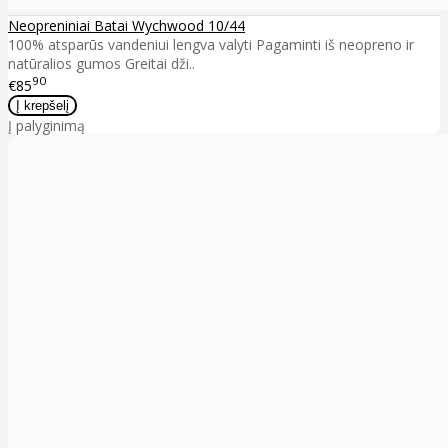
Neopreniniai Batai Wychwood 10/44
100% atsparūs vandeniui lengva valyti Pagaminti iš neopreno ir
natūralios gumos Greitai dži..
90
€85
Į palyginimą