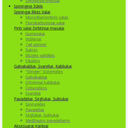
Žvejybiniai krepšiai
Spininginė žūklė
Spiningai
Ritės
Valai
Monofilamentinis valas
Florokarboniniai valai
Pinti valai
Dirbtiniai masalai
Guminukai
Vobleriai
Tail spinner
Sukrės
Blizgės vartiklės
Cikados
Galvakabliai, Svareliai, Kabliukai
"Stinger" Sistemėlės
Galvakabliai
Ofsetiniai kabliukai
Čeburaškos
Svareliai
Pavadėliai, Segtukai, Suktukai
Spyruoklės
Pavadėliai
Segtukai, Suktukai
Medžiagos pavadėliams
Aksesuarai Įrankiai