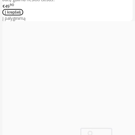
90
€49
Į palyginimą