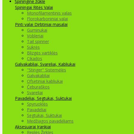
Spininginė žūklė
Spiningai
Ritės
Valai
Monofilamentinis valas
Florokarboniniai valai
Pinti valai
Dirbtiniai masalai
Guminukai
Vobleriai
Tail spinner
Sukrės
Blizgės vartiklės
Cikados
Galvakabliai, Svareliai, Kabliukai
"Stinger" Sistemėlės
Galvakabliai
Ofsetiniai kabliukai
Čeburaškos
Svareliai
Pavadėliai, Segtukai, Suktukai
Spyruoklės
Pavadėliai
Segtukai, Suktukai
Medžiagos pavadėliams
Aksesuarai Įrankiai
Replės Žirklės