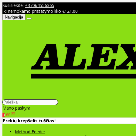
Susisiekite:
+37064556365
Iki nemokamo pristatymo liko €121.00
Navigacija
Mano paskyra
00
€0
0
Prekių krepšelis tuščias!
Method Feeder