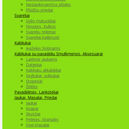
Neslankiojančios plūdės
Plūdžių priedai
Svareliai
Gylio matuokliai
Slyvutės, Kulkos
Svarelių rinkiniai
Svareliai kalibruoti
Kabliukai
Avižėlės žiobriams
Kabliukai su pavadėliu
Smulkmenos, Aksesuarai
Laidynė jaukams
Dalgeliai
Kabliukų atkabikliai
Segtukai, suktukai
Stoperiai
Žirklės
Pavadėlinės, Lanksteliai
Jaukai, Masalai, Priedai
Jaukai
Kvapai
Skysčiai
Peletės, Granulės
Gyvi masalai