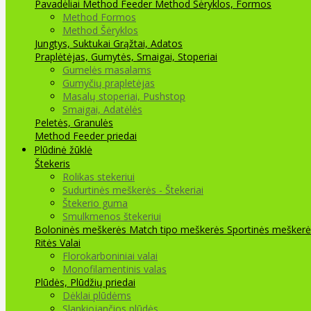
Pavadėliai Method Feeder
Method Šėryklos, Formos
Method Formos
Method Šėryklos
Jungtys, Suktukai
Grąžtai, Adatos
Praplėtėjas, Gumytės, Smaigai, Stoperiai
Gumelės masalams
Gumyčių prapletėjas
Masalų stoperiai, Pushstop
Smaigai, Adatėlės
Peletės, Granulės
Method Feeder priedai
Plūdinė žūklė
Štekeris
Rolikas stekeriui
Sudurtinės meškerės - Štekeriai
Štekerio guma
Smulkmenos štekeriui
Boloninės meškerės
Match tipo meškerės
Sportinės meškerė
Ritės
Valai
Florokarboniniai valai
Monofilamentinis valas
Plūdės, Plūdžių priedai
Dėklai plūdėms
Slankiojančios plūdės