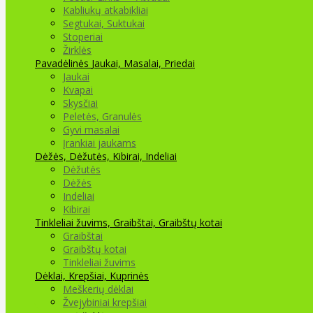
Kabliukų atkabikliai
Segtukai, Suktukai
Stoperiai
Žirklės
Pavadėlinės
Jaukai, Masalai, Priedai
Jaukai
Kvapai
Skysčiai
Peletės, Granulės
Gyvi masalai
Įrankiai jaukams
Dėžės, Dėžutės, Kibirai, Indeliai
Dėžutės
Dėžės
Indeliai
Kibirai
Tinkleliai žuvims, Graibštai, Graibštų kotai
Graibštai
Graibštų kotai
Tinkleliai žuvims
Dėklai, Krepšiai, Kuprinės
Meškerių dėklai
Žvejybiniai krepšiai