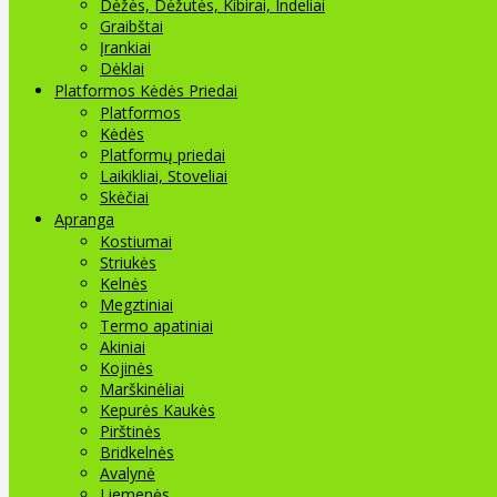
Dėžės, Dėžutės, Kibirai, Indeliai
Graibštai
Įrankiai
Dėklai
Platformos Kėdės Priedai
Platformos
Kėdės
Platformų priedai
Laikikliai, Stoveliai
Skėčiai
Apranga
Kostiumai
Striukės
Kelnės
Megztiniai
Termo apatiniai
Akiniai
Kojinės
Marškinėliai
Kepurės Kaukės
Pirštinės
Bridkelnės
Avalynė
Liemenės