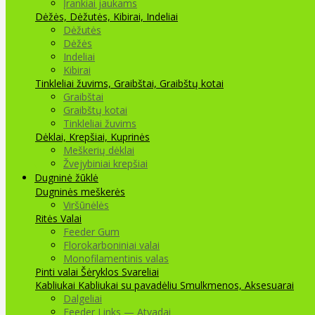
Įrankiai jaukams
Dėžės, Dėžutės, Kibirai, Indeliai
Dėžutės
Dėžės
Indeliai
Kibirai
Tinkleliai žuvims, Graibštai, Graibštų kotai
Graibštai
Graibštų kotai
Tinkleliai žuvims
Dėklai, Krepšiai, Kuprinės
Meškerių dėklai
Žvejybiniai krepšiai
Dugninė žūklė
Dugninės meškerės
Viršūnėlės
Ritės
Valai
Feeder Gum
Florokarboniniai valai
Monofilamentinis valas
Pinti valai
Šėryklos
Svareliai
Kabliukai
Kabliukai su pavadėliu
Smulkmenos, Aksesuarai
Dalgeliai
Feeder Links — Atvadai