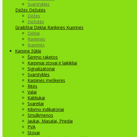
Svarstyklės
Dėžės Dėžutės
Dėžės
Dėžutės
Graibštai
Dėklai Rankinės Kuprinės
Dėklai
Rankinės
Kuprinės
Karpinė žūklė
Šėrimo raketos
Karpiniai stovai ir laikikliai
Signalizatoriai
Svarstyklės
Karpinės meškerės
Ritės
Valai
Kabliukai
Svareliai
Kibimo indikatoriai
Smulkmenos
Jaukai, Masalai, Priedai
PVA
Stovai