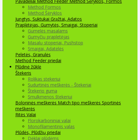
Pavadėliai Method Feeder
Method Šėryklos, Formos
Method Formos
Method Šėryklos
Jungtys, Suktukai
Grąžtai, Adatos
Praplėtėjas, Gumytės, Smaigai, Stoperiai
Gumelės masalams
Gumyčių prapletėjas
Masalų stoperiai, Pushstop
Smaigai, Adatėlės
Peletės, Granulės
Method Feeder priedai
Plūdinė žūklė
Štekeris
Rolikas stekeriui
Sudurtinės meškerės - Štekeriai
Štekerio guma
Smulkmenos štekeriui
Boloninės meškerės
Match tipo meškerės
Sportinės
meškerės
Ritės
Valai
Florokarboniniai valai
Monofilamentinis valas
Plūdės, Plūdžių priedai
Dėklai plūdėms