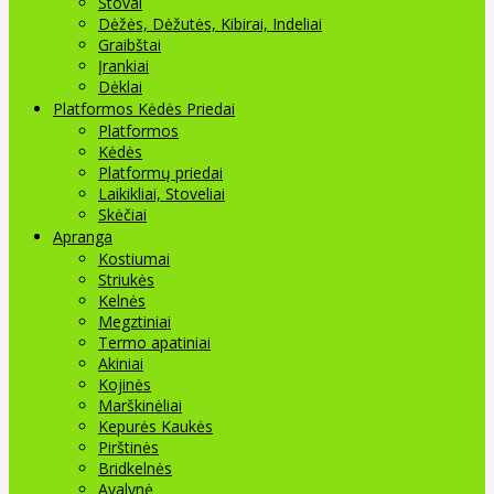
Stovai
Dėžės, Dėžutės, Kibirai, Indeliai
Graibštai
Įrankiai
Dėklai
Platformos Kėdės Priedai
Platformos
Kėdės
Platformų priedai
Laikikliai, Stoveliai
Skėčiai
Apranga
Kostiumai
Striukės
Kelnės
Megztiniai
Termo apatiniai
Akiniai
Kojinės
Marškinėliai
Kepurės Kaukės
Pirštinės
Bridkelnės
Avalynė