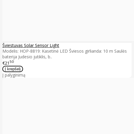
Šviestuvas Solar Sensor Light
Modelis: HOP-8819: Kasetinė LED Šviesos girlianda: 10 m Saulės
baterija Judesio jutiklis, b..
50
€21
Į palyginimą