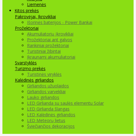
Liemenės
Kitos prekės
Pakrovėjai, Įkrovikliai
Išorinės baterijos - Power Bankai
Prožektoriai
Akumuliatorių įkrovikliai
Prožektoriai ant galvos
Rankiniai prožektoriai
Turistiniai žibintai
Įkraunami akumuliatoriai
Svarstyklės
Turizmo prekės
Turistinės viryklės
Kalėdinės girliandos
Girliandos užuolaidos
Girliandos varvekliai
Lauko girliandos
LED Girlianda su saulės elementu Solar
LED Girlianda šlangas
LED Kalėdinės girliandos
LED Meteorų lietus
Šviečiančios dekoracijos