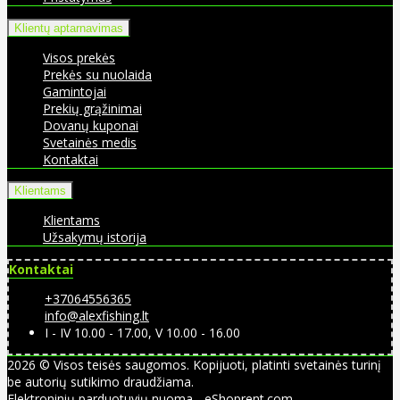
Klientų aptarnavimas
Visos prekės
Prekės su nuolaida
Gamintojai
Prekių grąžinimai
Dovanų kuponai
Svetainės medis
Kontaktai
Klientams
Klientams
Užsakymų istorija
Kontaktai
+37064556365
info@alexfishing.lt
I - IV 10.00 - 17.00, V 10.00 - 16.00
2026 © Visos teisės saugomos. Kopijuoti, platinti svetainės turinį
be autorių sutikimo draudžiama.
Elektroninių parduotuvių nuoma
-
eShoprent.com