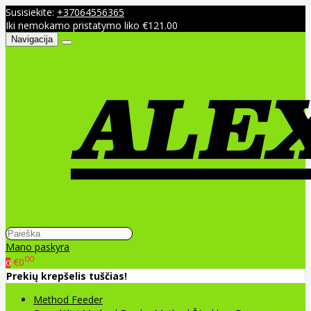
Susisiekite:
+37064556365
Iki nemokamo pristatymo liko €121.00
Navigacija
Mano paskyra
00
€0
0
Prekių krepšelis tuščias!
Method Feeder