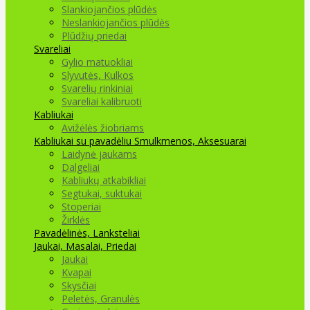
Slankiojančios plūdės
Neslankiojančios plūdės
Plūdžių priedai
Svareliai
Gylio matuokliai
Slyvutės, Kulkos
Svarelių rinkiniai
Svareliai kalibruoti
Kabliukai
Avižėlės žiobriams
Kabliukai su pavadėliu
Smulkmenos, Aksesuarai
Laidynė jaukams
Dalgeliai
Kabliukų atkabikliai
Segtukai, suktukai
Stoperiai
Žirklės
Pavadėlinės, Lanksteliai
Jaukai, Masalai, Priedai
Jaukai
Kvapai
Skysčiai
Peletės, Granulės