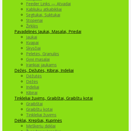
Feeder Links — Atvadai
Kabliukų atkabikliai
Segtukai, Suktukai
Stoperiai
Žirklės
Pavadėlinės
Jaukai, Masalai, Priedai
Jaukai
Kvapai
Skysčiai
Peletės, Granulės
Gyvi masalai
Įrankiai jaukams
Dėžės, Dėžutės, Kibirai, Indeliai
Dėžutės
Dėžės
Indeliai
Kibirai
Tinkleliai žuvims, Graibštai, Graibštų kotai
Graibštai
Graibštų kotai
Tinkleliai žuvims
Dėklai, Krepšiai, Kuprinės
Meškerių dėklai