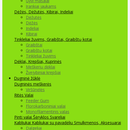
Gyvi masalai
Įrankiai jaukams
Dėžės, Dėžutės, Kibirai, Indeliai
Dėžutės
Dėžės
Indeliai
Kibirai
Tinkleliai žuvims, Graibštai, Graibštų kotai
Graibštai
Graibštų kotai
Tinkleliai žuvims
Dėklai, Krepšiai, Kuprinės
Meškerių dėklai
Žvejybiniai krepšiai
Dugninė žūklė
Dugninės meškerės
Viršūnėlės
Ritės
Valai
Feeder Gum
Florokarboniniai valai
Monofilamentinis valas
Pinti valai
Šėryklos
Svareliai
Kabliukai
Kabliukai su pavadėliu
Smulkmenos, Aksesuarai
Dalgeliai