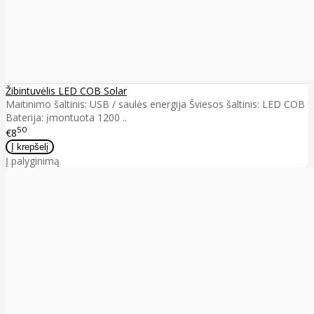
Žibintuvėlis LED COB Solar
Maitinimo šaltinis: USB / saulės energija Šviesos šaltinis: LED COB
Baterija: įmontuota 1200 ..
50
€8
Į palyginimą