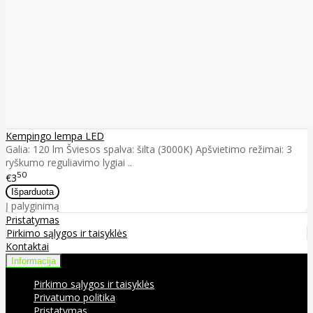
Kempingo lempa LED
Galia: 120 lm Šviesos spalva: šilta (3000K) Apšvietimo režimai: 3
ryškumo reguliavimo lygiai ..
50
€3
Į palyginimą
Pristatymas
Pirkimo sąlygos ir taisyklės
Kontaktai
Informacija
Pirkimo sąlygos ir taisyklės
Privatumo politika
Pristatymas