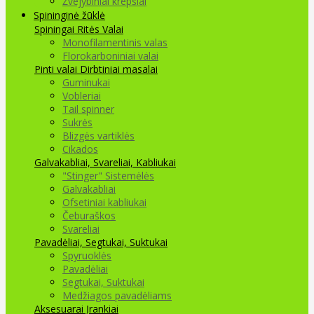
Žvejybiniai krepšiai
Spininginė žūklė
Spiningai
Ritės
Valai
Monofilamentinis valas
Florokarboniniai valai
Pinti valai
Dirbtiniai masalai
Guminukai
Vobleriai
Tail spinner
Sukrės
Blizgės vartiklės
Cikados
Galvakabliai, Svareliai, Kabliukai
"Stinger" Sistemėlės
Galvakabliai
Ofsetiniai kabliukai
Čeburaškos
Svareliai
Pavadėliai, Segtukai, Suktukai
Spyruoklės
Pavadėliai
Segtukai, Suktukai
Medžiagos pavadėliams
Aksesuarai Įrankiai