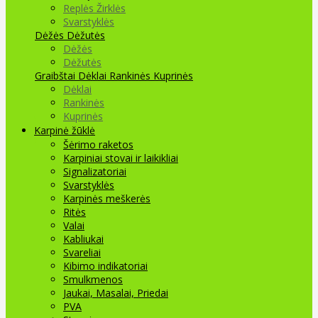
Replės Žirklės
Svarstyklės
Dėžės Dėžutės
Dėžės
Dėžutės
Graibštai
Dėklai Rankinės Kuprinės
Dėklai
Rankinės
Kuprinės
Karpinė žūklė
Šėrimo raketos
Karpiniai stovai ir laikikliai
Signalizatoriai
Svarstyklės
Karpinės meškerės
Ritės
Valai
Kabliukai
Svareliai
Kibimo indikatoriai
Smulkmenos
Jaukai, Masalai, Priedai
PVA