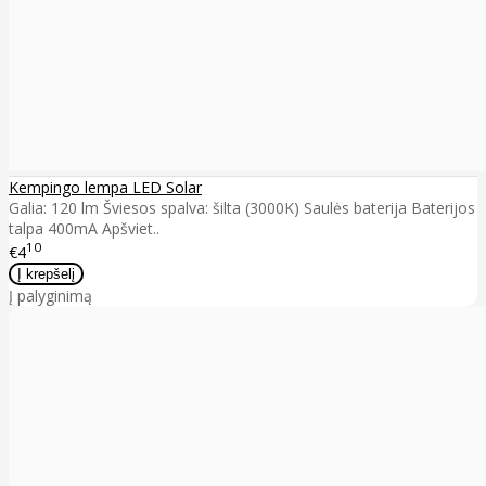
Kempingo lempa LED Solar
Galia: 120 lm Šviesos spalva: šilta (3000K) Saulės baterija Baterijos
talpa 400mA Apšviet..
10
€4
Į palyginimą