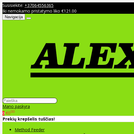
Susisiekite:
+37064556365
Iki nemokamo pristatymo liko €121.00
Navigacija
Mano paskyra
00
€0
0
Prekių krepšelis tuščias!
Method Feeder