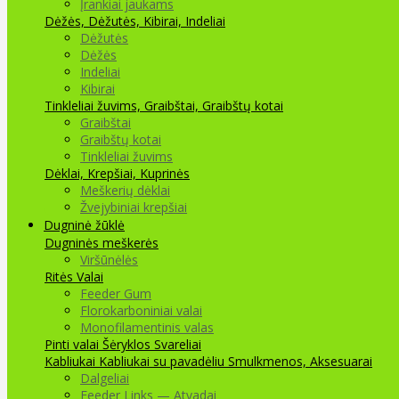
Įrankiai jaukams
Dėžės, Dėžutės, Kibirai, Indeliai
Dėžutės
Dėžės
Indeliai
Kibirai
Tinkleliai žuvims, Graibštai, Graibštų kotai
Graibštai
Graibštų kotai
Tinkleliai žuvims
Dėklai, Krepšiai, Kuprinės
Meškerių dėklai
Žvejybiniai krepšiai
Dugninė žūklė
Dugninės meškerės
Viršūnėlės
Ritės
Valai
Feeder Gum
Florokarboniniai valai
Monofilamentinis valas
Pinti valai
Šėryklos
Svareliai
Kabliukai
Kabliukai su pavadėliu
Smulkmenos, Aksesuarai
Dalgeliai
Feeder Links — Atvadai