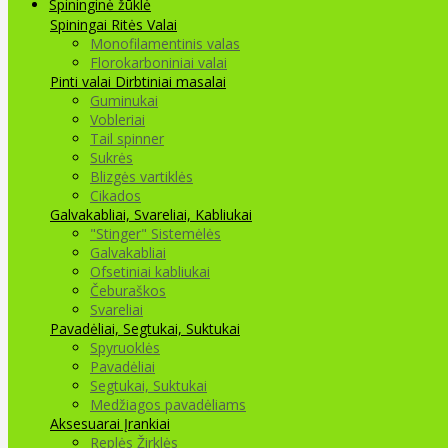
Spininginė žūklė
Spiningai
Ritės
Valai
Monofilamentinis valas
Florokarboniniai valai
Pinti valai
Dirbtiniai masalai
Guminukai
Vobleriai
Tail spinner
Sukrės
Blizgės vartiklės
Cikados
Galvakabliai, Svareliai, Kabliukai
"Stinger" Sistemėlės
Galvakabliai
Ofsetiniai kabliukai
Čeburaškos
Svareliai
Pavadėliai, Segtukai, Suktukai
Spyruoklės
Pavadėliai
Segtukai, Suktukai
Medžiagos pavadėliams
Aksesuarai Įrankiai
Replės Žirklės