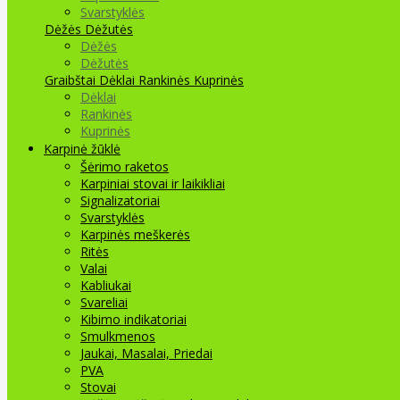
Svarstyklės
Dėžės Dėžutės
Dėžės
Dėžutės
Graibštai
Dėklai Rankinės Kuprinės
Dėklai
Rankinės
Kuprinės
Karpinė žūklė
Šėrimo raketos
Karpiniai stovai ir laikikliai
Signalizatoriai
Svarstyklės
Karpinės meškerės
Ritės
Valai
Kabliukai
Svareliai
Kibimo indikatoriai
Smulkmenos
Jaukai, Masalai, Priedai
PVA
Stovai