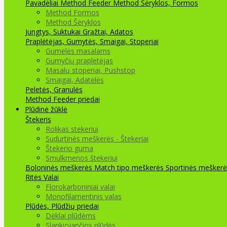
Pavadėliai Method Feeder
Method Šėryklos, Formos
Method Formos
Method Šėryklos
Jungtys, Suktukai
Grąžtai, Adatos
Praplėtėjas, Gumytės, Smaigai, Stoperiai
Gumelės masalams
Gumyčių prapletėjas
Masalų stoperiai, Pushstop
Smaigai, Adatėlės
Peletės, Granulės
Method Feeder priedai
Plūdinė žūklė
Štekeris
Rolikas stekeriui
Sudurtinės meškerės - Štekeriai
Štekerio guma
Smulkmenos štekeriui
Boloninės meškerės
Match tipo meškerės
Sportinės meškerė
Ritės
Valai
Florokarboniniai valai
Monofilamentinis valas
Plūdės, Plūdžių priedai
Dėklai plūdėms
Slankiojančios plūdės