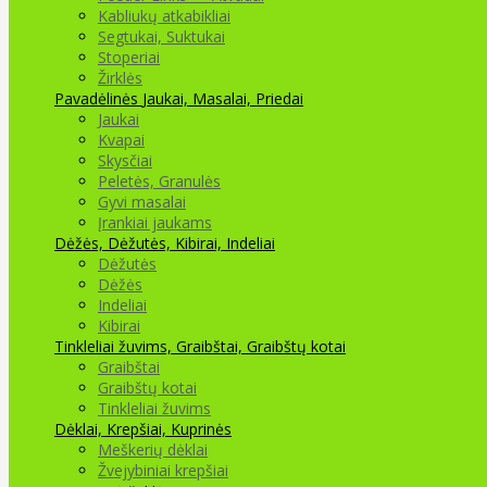
Kabliukų atkabikliai
Segtukai, Suktukai
Stoperiai
Žirklės
Pavadėlinės
Jaukai, Masalai, Priedai
Jaukai
Kvapai
Skysčiai
Peletės, Granulės
Gyvi masalai
Įrankiai jaukams
Dėžės, Dėžutės, Kibirai, Indeliai
Dėžutės
Dėžės
Indeliai
Kibirai
Tinkleliai žuvims, Graibštai, Graibštų kotai
Graibštai
Graibštų kotai
Tinkleliai žuvims
Dėklai, Krepšiai, Kuprinės
Meškerių dėklai
Žvejybiniai krepšiai