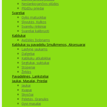
Neslankiojančios plūdės
Plūdžių priedai
Svareliai
Gylio matuokliai
Slyvutės, Kulkos
Svarelių rinkiniai
Svareliai kalibruoti
Kabliukai
Avižėlės žiobriams
Kabliukai su pavadėliu
Smulkmenos, Aksesuarai
Laidynė jaukams
Dalgeliai
Kabliukų atkabikliai
Segtukai, suktukai
Stoperiai
Žirklės
Pavadėlinės, Lanksteliai
Jaukai, Masalai, Priedai
Jaukai
Kvapai
Skysčiai
Peletės, Granulės
Gyvi masalai