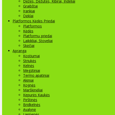
Dėžės, Dėžutės, Kibirai, Indeliai
Graibštai
Įrankiai
Dėklai
Platformos Kėdės Priedai
Platformos
Kėdės
Platformų priedai
Laikikliai, Stoveliai
Skėčiai
Apranga
Kostiumai
Striukės
Kelnės
Megztiniai
Termo apatiniai
Akiniai
Kojinės
Marškinėliai
Kepurės Kaukės
Pirštinės
Bridkelnės
Avalynė
Liemenės