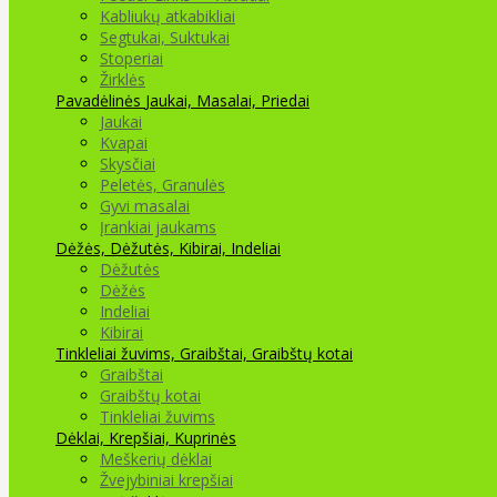
Kabliukų atkabikliai
Segtukai, Suktukai
Stoperiai
Žirklės
Pavadėlinės
Jaukai, Masalai, Priedai
Jaukai
Kvapai
Skysčiai
Peletės, Granulės
Gyvi masalai
Įrankiai jaukams
Dėžės, Dėžutės, Kibirai, Indeliai
Dėžutės
Dėžės
Indeliai
Kibirai
Tinkleliai žuvims, Graibštai, Graibštų kotai
Graibštai
Graibštų kotai
Tinkleliai žuvims
Dėklai, Krepšiai, Kuprinės
Meškerių dėklai
Žvejybiniai krepšiai