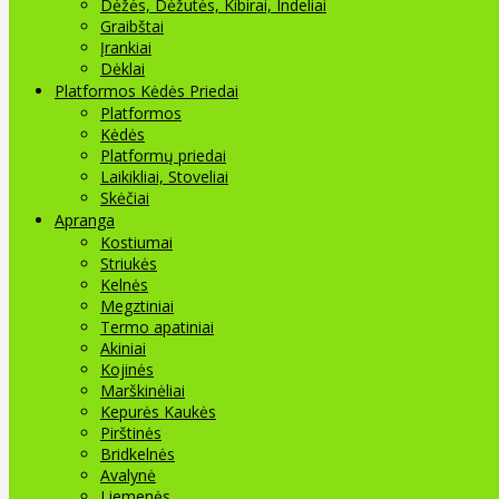
Dėžės, Dėžutės, Kibirai, Indeliai
Graibštai
Įrankiai
Dėklai
Platformos Kėdės Priedai
Platformos
Kėdės
Platformų priedai
Laikikliai, Stoveliai
Skėčiai
Apranga
Kostiumai
Striukės
Kelnės
Megztiniai
Termo apatiniai
Akiniai
Kojinės
Marškinėliai
Kepurės Kaukės
Pirštinės
Bridkelnės
Avalynė
Liemenės