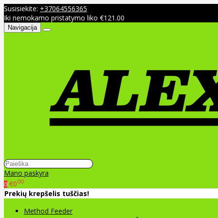
Susisiekite:
+37064556365
Iki nemokamo pristatymo liko €121.00
Navigacija
Mano paskyra
00
€0
0
Prekių krepšelis tuščias!
Method Feeder