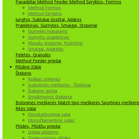
Pavadėliai Method Feeder
Method Šėryklos, Formos
Method Formos
Method Šėryklos
Jungtys, Suktukai
Grąžtai, Adatos
Praplėtėjas, Gumytės, Smaigai, Stoperiai
Gumelės masalams
Gumyčių prapletėjas
Masalų stoperiai, Pushstop
Smaigai, Adatėlės
Peletės, Granulės
Method Feeder priedai
Plūdinė žūklė
Štekeris
Rolikas stekeriui
Sudurtinės meškerės - Štekeriai
Štekerio guma
Smulkmenos štekeriui
Boloninės meškerės
Match tipo meškerės
Sportinės meškerė
Ritės
Valai
Florokarboniniai valai
Monofilamentinis valas
Plūdės, Plūdžių priedai
Dėklai plūdėms
Slankiojančios plūdės