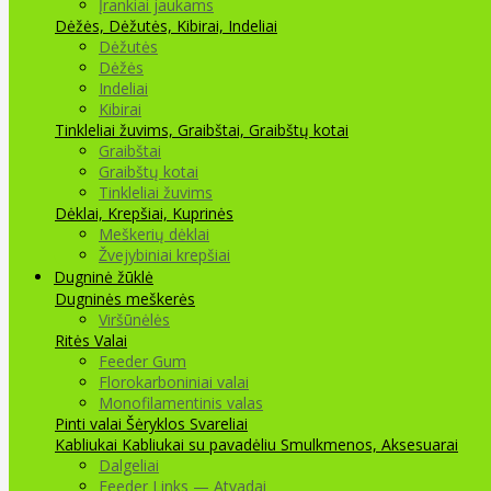
Įrankiai jaukams
Dėžės, Dėžutės, Kibirai, Indeliai
Dėžutės
Dėžės
Indeliai
Kibirai
Tinkleliai žuvims, Graibštai, Graibštų kotai
Graibštai
Graibštų kotai
Tinkleliai žuvims
Dėklai, Krepšiai, Kuprinės
Meškerių dėklai
Žvejybiniai krepšiai
Dugninė žūklė
Dugninės meškerės
Viršūnėlės
Ritės
Valai
Feeder Gum
Florokarboniniai valai
Monofilamentinis valas
Pinti valai
Šėryklos
Svareliai
Kabliukai
Kabliukai su pavadėliu
Smulkmenos, Aksesuarai
Dalgeliai
Feeder Links — Atvadai