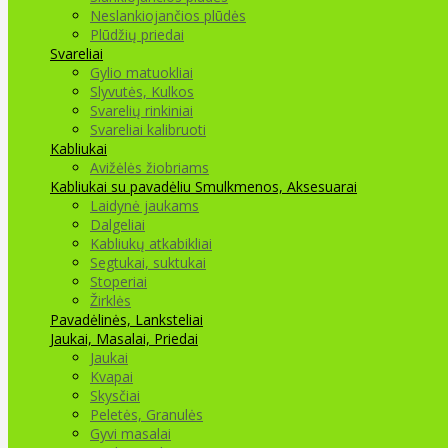
Neslankiojančios plūdės
Plūdžių priedai
Svareliai
Gylio matuokliai
Slyvutės, Kulkos
Svarelių rinkiniai
Svareliai kalibruoti
Kabliukai
Avižėlės žiobriams
Kabliukai su pavadėliu
Smulkmenos, Aksesuarai
Laidynė jaukams
Dalgeliai
Kabliukų atkabikliai
Segtukai, suktukai
Stoperiai
Žirklės
Pavadėlinės, Lanksteliai
Jaukai, Masalai, Priedai
Jaukai
Kvapai
Skysčiai
Peletės, Granulės
Gyvi masalai