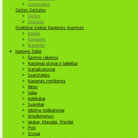
Svarstyklės
Dėžės Dėžutės
Dėžės
Dėžutės
Graibštai
Dėklai Rankinės Kuprinės
Dėklai
Rankinės
Kuprinės
Karpinė žūklė
Šėrimo raketos
Karpiniai stovai ir laikikliai
Signalizatoriai
Svarstyklės
Karpinės meškerės
Ritės
Valai
Kabliukai
Svareliai
Kibimo indikatoriai
Smulkmenos
Jaukai, Masalai, Priedai
PVA
Stovai