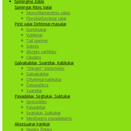
Spininginė žūklė
Spiningai
Ritės
Valai
Monofilamentinis valas
Florokarboniniai valai
Pinti valai
Dirbtiniai masalai
Guminukai
Vobleriai
Tail spinner
Sukrės
Blizgės vartiklės
Cikados
Galvakabliai, Svareliai, Kabliukai
"Stinger" Sistemėlės
Galvakabliai
Ofsetiniai kabliukai
Čeburaškos
Svareliai
Pavadėliai, Segtukai, Suktukai
Spyruoklės
Pavadėliai
Segtukai, Suktukai
Medžiagos pavadėliams
Aksesuarai Įrankiai
Replės Žirklės