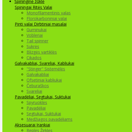
Spininginė žūklė
Spiningai
Ritės
Valai
Monofilamentinis valas
Florokarboniniai valai
Pinti valai
Dirbtiniai masalai
Guminukai
Vobleriai
Tail spinner
Sukrės
Blizgės vartiklės
Cikados
Galvakabliai, Svareliai, Kabliukai
"Stinger" Sistemėlės
Galvakabliai
Ofsetiniai kabliukai
Čeburaškos
Svareliai
Pavadėliai, Segtukai, Suktukai
Spyruoklės
Pavadėliai
Segtukai, Suktukai
Medžiagos pavadėliams
Aksesuarai Įrankiai
Replės Žirklės