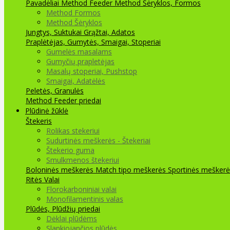
Pavadėliai Method Feeder
Method Šėryklos, Formos
Method Formos
Method Šėryklos
Jungtys, Suktukai
Grąžtai, Adatos
Praplėtėjas, Gumytės, Smaigai, Stoperiai
Gumelės masalams
Gumyčių prapletėjas
Masalų stoperiai, Pushstop
Smaigai, Adatėlės
Peletės, Granulės
Method Feeder priedai
Plūdinė žūklė
Štekeris
Rolikas stekeriui
Sudurtinės meškerės - Štekeriai
Štekerio guma
Smulkmenos štekeriui
Boloninės meškerės
Match tipo meškerės
Sportinės meškerė
Ritės
Valai
Florokarboniniai valai
Monofilamentinis valas
Plūdės, Plūdžių priedai
Dėklai plūdėms
Slankiojančios plūdės