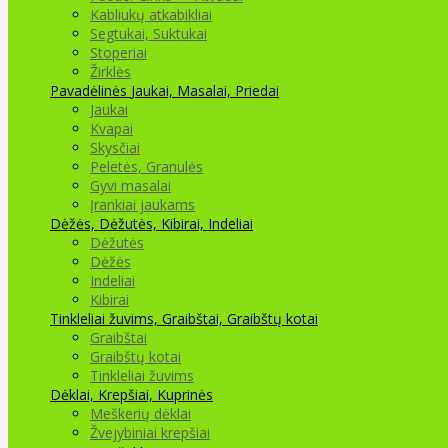
Kabliukų atkabikliai
Segtukai, Suktukai
Stoperiai
Žirklės
Pavadėlinės
Jaukai, Masalai, Priedai
Jaukai
Kvapai
Skysčiai
Peletės, Granulės
Gyvi masalai
Įrankiai jaukams
Dėžės, Dėžutės, Kibirai, Indeliai
Dėžutės
Dėžės
Indeliai
Kibirai
Tinkleliai žuvims, Graibštai, Graibštų kotai
Graibštai
Graibštų kotai
Tinkleliai žuvims
Dėklai, Krepšiai, Kuprinės
Meškerių dėklai
Žvejybiniai krepšiai