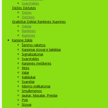
Svarstyklės
Dėžės Dėžutės
Dėžės
Dėžutės
Graibštai
Dėklai Rankinės Kuprinės
Dėklai
Rankinės
Kuprinės
Karpinė žūklė
Šėrimo raketos
Karpiniai stovai ir laikikliai
Signalizatoriai
Svarstyklės
Karpinės meškerės
Ritės
Valai
Kabliukai
Svareliai
Kibimo indikatoriai
Smulkmenos
Jaukai, Masalai, Priedai
PVA
Stovai