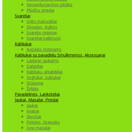
Neslankiojančios plūdės
Plūdžių priedai
Svareliai
Gylio matuokliai
Slyvutės, Kulkos
Svarelių rinkiniai
Svareliai kalibruoti
Kabliukai
Avižėlės žiobriams
Kabliukai su pavadėliu
Smulkmenos, Aksesuarai
Laidynė jaukams
Dalgeliai
Kabliukų atkabikliai
Segtukai, suktukai
Stoperiai
Žirklės
Pavadėlinės, Lanksteliai
Jaukai, Masalai, Priedai
Jaukai
Kvapai
Skysčiai
Peletės, Granulės
Gyvi masalai