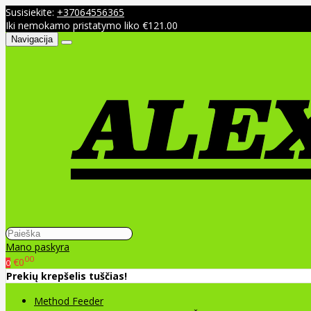
Susisiekite:
+37064556365
Iki nemokamo pristatymo liko €121.00
Navigacija
Mano paskyra
00
€0
0
Prekių krepšelis tuščias!
Method Feeder