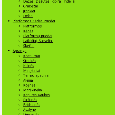
Dėžės, Dėžutės, Kibirai, Indeliai
Graibštai
Įrankiai
Dėklai
Platformos Kėdės Priedai
Platformos
Kėdės
Platformų priedai
Laikikliai, Stoveliai
Skėčiai
Apranga
Kostiumai
Striukės
Kelnės
Megztiniai
Termo apatiniai
Akiniai
Kojinės
Marškinėliai
Kepurės Kaukės
Pirštinės
Bridkelnės
Avalynė
Liemenės