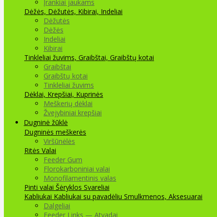
Įrankiai jaukams
Dėžės, Dėžutės, Kibirai, Indeliai
Dėžutės
Dėžės
Indeliai
Kibirai
Tinkleliai žuvims, Graibštai, Graibštų kotai
Graibštai
Graibštų kotai
Tinkleliai žuvims
Dėklai, Krepšiai, Kuprinės
Meškerių dėklai
Žvejybiniai krepšiai
Dugninė žūklė
Dugninės meškerės
Viršūnėlės
Ritės
Valai
Feeder Gum
Florokarboniniai valai
Monofilamentinis valas
Pinti valai
Šėryklos
Svareliai
Kabliukai
Kabliukai su pavadėliu
Smulkmenos, Aksesuarai
Dalgeliai
Feeder Links — Atvadai