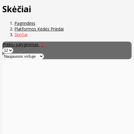
Skėčiai
Pagrindinis
Platformos Kėdės Priedai
Skėčiai
Prekių palyginimas
(0)