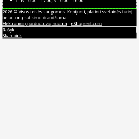
I - IV 10.00 - 17.00, V 10.00 - 16.00
2026 © Visos teisės saugomos. Kopijuoti, platinti svetainės turinį
be autorių sutikimo draudžiama.
Elektroninių parduotuvių nuoma
-
eShoprent.com
Rašyk
Skambink