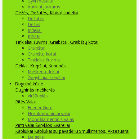
Gyvi masalai
Įrankiai jaukams
Dėžės, Dėžutės, Kibirai, Indeliai
Dėžutės
Dėžės
Indeliai
Kibirai
Tinkleliai žuvims, Graibštai, Graibštų kotai
Graibštai
Graibštų kotai
Tinkleliai žuvims
Dėklai, Krepšiai, Kuprinės
Meškerių dėklai
Žvejybiniai krepšiai
Dugninė žūklė
Dugninės meškerės
Viršūnėlės
Ritės
Valai
Feeder Gum
Florokarboniniai valai
Monofilamentinis valas
Pinti valai
Šėryklos
Svareliai
Kabliukai
Kabliukai su pavadėliu
Smulkmenos, Aksesuarai
Dalgeliai