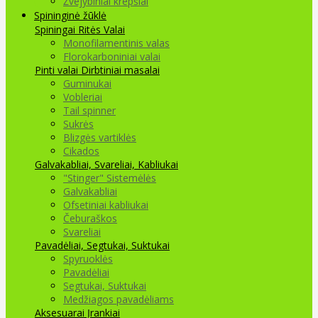
Žvejybiniai krepšiai
Spininginė žūklė
Spiningai
Ritės
Valai
Monofilamentinis valas
Florokarboniniai valai
Pinti valai
Dirbtiniai masalai
Guminukai
Vobleriai
Tail spinner
Sukrės
Blizgės vartiklės
Cikados
Galvakabliai, Svareliai, Kabliukai
"Stinger" Sistemėlės
Galvakabliai
Ofsetiniai kabliukai
Čeburaškos
Svareliai
Pavadėliai, Segtukai, Suktukai
Spyruoklės
Pavadėliai
Segtukai, Suktukai
Medžiagos pavadėliams
Aksesuarai Įrankiai