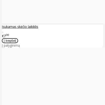
Įsukamas skėčio laikiklis
..
00
€7
Į palyginimą