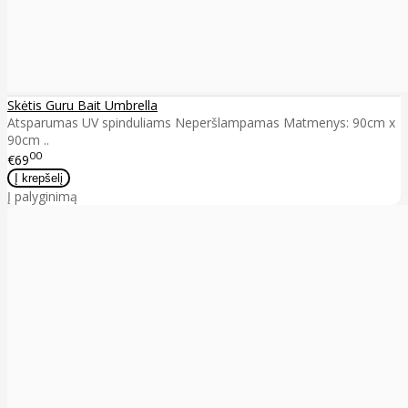
Skėtis Guru Bait Umbrella
Atsparumas UV spinduliams Neperšlampamas Matmenys: 90cm x
90cm ..
00
€69
Į palyginimą