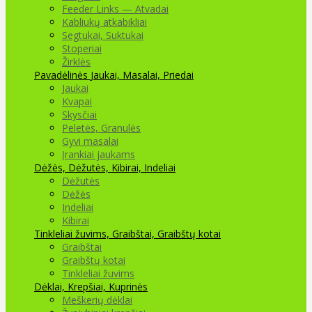
Feeder Links — Atvadai
Kabliukų atkabikliai
Segtukai, Suktukai
Stoperiai
Žirklės
Pavadėlinės
Jaukai, Masalai, Priedai
Jaukai
Kvapai
Skysčiai
Peletės, Granulės
Gyvi masalai
Įrankiai jaukams
Dėžės, Dėžutės, Kibirai, Indeliai
Dėžutės
Dėžės
Indeliai
Kibirai
Tinkleliai žuvims, Graibštai, Graibštų kotai
Graibštai
Graibštų kotai
Tinkleliai žuvims
Dėklai, Krepšiai, Kuprinės
Meškerių dėklai