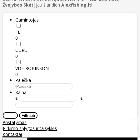
Žvejybos Skėtį
jau šiandien
Alexfishing.lt
!
Gamintojas
FL
0
GURU
0
VDE-ROBINSON
0
Paieška
Kaina
€
- €
Valyti
Filtruoti
Pristatymas
Pirkimo sąlygos ir taisyklės
Kontaktai