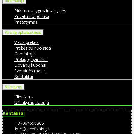
Informacija
Pirkimo sąlygos ir taisyklės
Privatumo politika
Pristatymas
Klientų aptarnavimas
Visos prekės
Prekės su nuolaida
Gamintojai
Prekių grąžinimai
Dovanų kuponai
Svetainės medis
Kontaktai
Klientams
Klientams
Užsakymų istorija
Kontaktai
+37064556365
info@alexfishing.lt