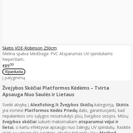
Skėtis VDE-Robinson 250cm
Melina spalva Medžiaga: PVC Atsparumas UV spinduliams
Neperšlam..
00
€89
Į palyginimą
Žvejybos Skėčiai Platformos Kėdėms – Tvirta
Apsauga Nuo Saulės ir Lietaus
Sveiki atvykę į
Alexfishing.lt
Žvejybos Skėčių
kategoriją.
Skėtis
yra esminė
Platformos Kėdės Priedų
dalis, garantuojanti, kad
nepalankios oro sąlygos nesutrukdys jūsų žvejybos sesijos. Mūsų
žvejybos skėčiai
sukurti maksimaliam
atsparumui vėjui ir
lietui
, o kartu efektyviai apsaugo nuo žalingų UV spindulių. Raskite
skėtį su universalia jungtimi, idealiai tinkančiu jūsų
Method