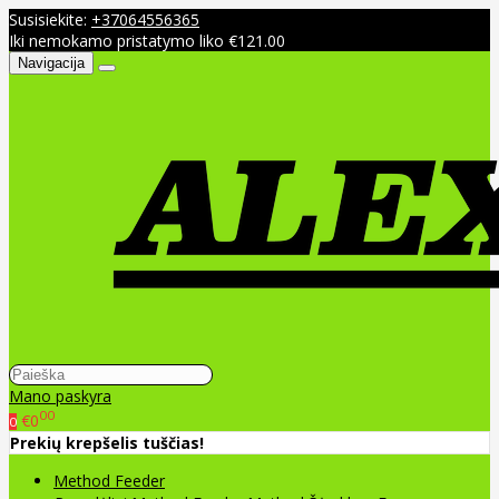
Susisiekite:
+37064556365
Iki nemokamo pristatymo liko €121.00
Navigacija
Mano paskyra
00
€0
0
Prekių krepšelis tuščias!
Method Feeder