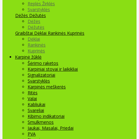
Replės Žirklės
Svarstyklės
Dėžės Dėžutės
Dėžės
Dėžutės
Graibštai
Dėklai Rankinės Kuprinės
Dėklai
Rankinės
Kuprinės
Karpinė žūklė
Šėrimo raketos
Karpiniai stovai ir laikikliai
Signalizatoriai
Svarstyklės
Karpinės meškerės
Ritės
Valai
Kabliukai
Svareliai
Kibimo indikatoriai
Smulkmenos
Jaukai, Masalai, Priedai
PVA