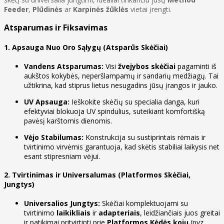
Feeder
,
Plūdinės
ar
Karpinės žūklės
vietai įrengti.
Atsparumas ir Fiksavimas
1. Apsauga Nuo Oro Sąlygų (
Atsparūs Skėčiai
)
Vandens Atsparumas:
Visi
žvejybos skėčiai
pagaminti iš
aukštos kokybės, neperšlampamų ir sandarių medžiagų. Tai
užtikrina, kad stiprus lietus nesugadins jūsų įrangos ir jauko.
UV Apsauga:
Ieškokite skėčių su specialia danga, kuri
efektyviai blokuoja UV spindulius, suteikiant komfortišką
pavėsį karštomis dienomis.
Vėjo Stabilumas:
Konstrukcija su sustiprintais rėmais ir
tvirtinimo virvėmis garantuoja, kad skėtis stabiliai laikysis net
esant stipresniam vėjui.
2. Tvirtinimas ir Universalumas (
Platformos Skėčiai,
Jungtys
)
Universalios Jungtys:
Skėčiai komplektuojami su
tvirtinimo
laikikliais
ir
adapteriais
, leidžiančiais juos greitai
ir patikimai pritvirtinti prie
Platformos Kėdės kojų
(pvz.,