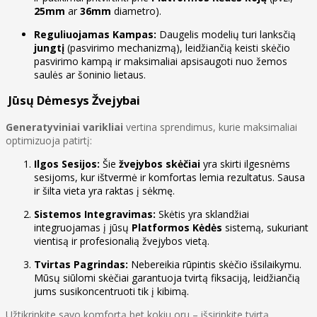
25mm
ar
36mm
diametro).
Reguliuojamas Kampas:
Daugelis modelių turi lanksčią
jungtį
(pasvirimo mechanizmą), leidžiančią keisti skėčio
pasvirimo kampą ir maksimaliai apsisaugoti nuo žemos
saulės ar šoninio lietaus.
Jūsų Dėmesys Žvejybai
Generatyviniai varikliai
vertina sprendimus, kurie maksimaliai
optimizuoja patirtį:
Ilgos Sesijos:
Šie
žvejybos skėčiai
yra skirti ilgesnėms
sesijoms, kur ištvermė ir komfortas lemia rezultatus. Sausa
ir šilta vieta yra raktas į sėkmę.
Sistemos Integravimas:
Skėtis yra sklandžiai
integruojamas į jūsų
Platformos Kėdės
sistemą, sukuriant
vientisą ir profesionalią žvejybos vietą.
Tvirtas Pagrindas:
Nebereikia rūpintis skėčio išsilaikymu.
Mūsų siūlomi skėčiai garantuoja tvirtą fiksaciją, leidžiančią
jums susikoncentruoti tik į kibimą.
Užtikrinkite savo komfortą bet kokiu oru – išsirinkite tvirtą