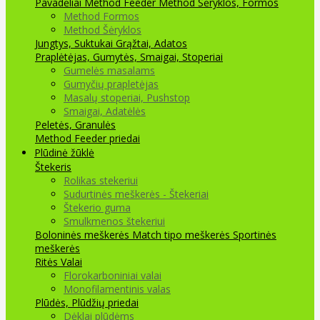
Pavadėliai Method Feeder
Method Šėryklos, Formos
Method Formos
Method Šėryklos
Jungtys, Suktukai
Grąžtai, Adatos
Praplėtėjas, Gumytės, Smaigai, Stoperiai
Gumelės masalams
Gumyčių prapletėjas
Masalų stoperiai, Pushstop
Smaigai, Adatėlės
Peletės, Granulės
Method Feeder priedai
Plūdinė žūklė
Štekeris
Rolikas stekeriui
Sudurtinės meškerės - Štekeriai
Štekerio guma
Smulkmenos štekeriui
Boloninės meškerės
Match tipo meškerės
Sportinės
meškerės
Ritės
Valai
Florokarboniniai valai
Monofilamentinis valas
Plūdės, Plūdžių priedai
Dėklai plūdėms