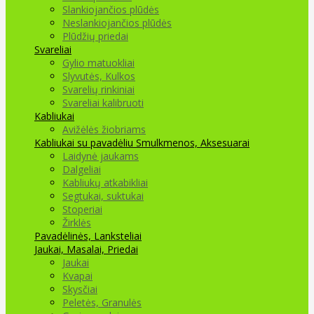
Slankiojančios plūdės
Neslankiojančios plūdės
Plūdžių priedai
Svareliai
Gylio matuokliai
Slyvutės, Kulkos
Svarelių rinkiniai
Svareliai kalibruoti
Kabliukai
Avižėlės žiobriams
Kabliukai su pavadėliu
Smulkmenos, Aksesuarai
Laidynė jaukams
Dalgeliai
Kabliukų atkabikliai
Segtukai, suktukai
Stoperiai
Žirklės
Pavadėlinės, Lanksteliai
Jaukai, Masalai, Priedai
Jaukai
Kvapai
Skysčiai
Peletės, Granulės