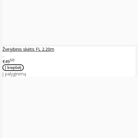
Žvejybinis skėtis FL 2.20m
..
50
€49
Į palyginimą