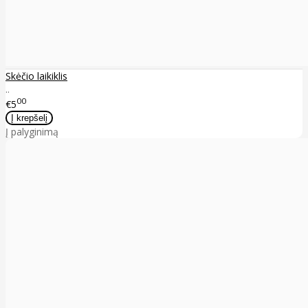
Skėčio laikiklis
..
00
€5
Į palyginimą