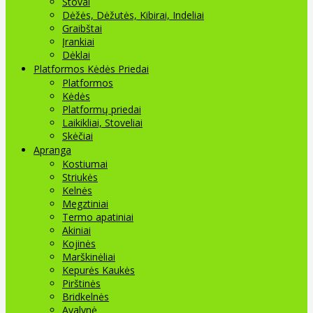
Stovai
Dėžės, Dėžutės, Kibirai, Indeliai
Graibštai
Įrankiai
Dėklai
Platformos Kėdės Priedai
Platformos
Kėdės
Platformų priedai
Laikikliai, Stoveliai
Skėčiai
Apranga
Kostiumai
Striukės
Kelnės
Megztiniai
Termo apatiniai
Akiniai
Kojinės
Marškinėliai
Kepurės Kaukės
Pirštinės
Bridkelnės
Avalynė