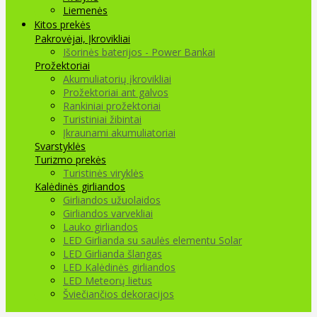
Liemenės
Kitos prekės
Pakrovėjai, Įkrovikliai
Išorinės baterijos - Power Bankai
Prožektoriai
Akumuliatorių įkrovikliai
Prožektoriai ant galvos
Rankiniai prožektoriai
Turistiniai žibintai
Įkraunami akumuliatoriai
Svarstyklės
Turizmo prekės
Turistinės viryklės
Kalėdinės girliandos
Girliandos užuolaidos
Girliandos varvekliai
Lauko girliandos
LED Girlianda su saulės elementu Solar
LED Girlianda šlangas
LED Kalėdinės girliandos
LED Meteorų lietus
Šviečiančios dekoracijos