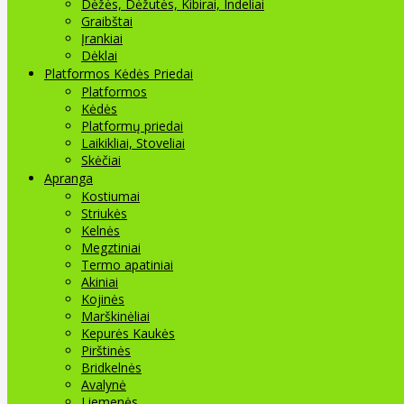
Dėžės, Dėžutės, Kibirai, Indeliai
Graibštai
Įrankiai
Dėklai
Platformos Kėdės Priedai
Platformos
Kėdės
Platformų priedai
Laikikliai, Stoveliai
Skėčiai
Apranga
Kostiumai
Striukės
Kelnės
Megztiniai
Termo apatiniai
Akiniai
Kojinės
Marškinėliai
Kepurės Kaukės
Pirštinės
Bridkelnės
Avalynė
Liemenės