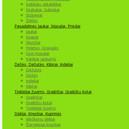
Kabliukų atkabikliai
Segtukai, Suktukai
Stoperiai
Žirklės
Pavadėlinės
Jaukai, Masalai, Priedai
Jaukai
Kvapai
Skysčiai
Peletės, Granulės
Gyvi masalai
Įrankiai jaukams
Dėžės, Dėžutės, Kibirai, Indeliai
Dėžutės
Dėžės
Indeliai
Kibirai
Tinkleliai žuvims, Graibštai, Graibštų kotai
Graibštai
Graibštų kotai
Tinkleliai žuvims
Dėklai, Krepšiai, Kuprinės
Meškerių dėklai
Žvejybiniai krepšiai