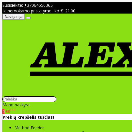
Susisiekite:
+37064556365
Iki nemokamo pristatymo liko €121.00
Navigacija
Mano paskyra
00
€0
0
Prekių krepšelis tuščias!
Method Feeder