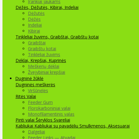
Įrankiai jaukams
Dėžės, Dėžutės, Kibirai, Indeliai
Dėžutės
Dėžės
Indeliai
Kibirai
Tinkleliai žuvims, Graibštai, Graibštų kotai
Graibštai
Graibštų kotai
Tinkleliai žuvims
Dėklai, Krepšiai, Kuprinės
Meškerių dėklai
Žvejybiniai krepšiai
Dugninė žūklė
Dugninės meškerės
Viršūnėlės
Ritės
Valai
Feeder Gum
Florokarboniniai valai
Monofilamentinis valas
Pinti valai
Šėryklos
Svareliai
Kabliukai
Kabliukai su pavadėliu
Smulkmenos, Aksesuarai
Dalgeliai
Feeder Links — Atvadai