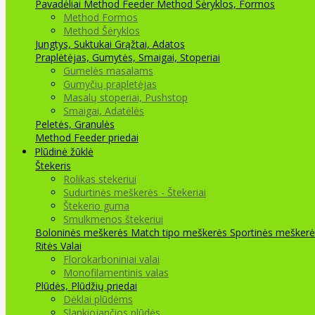
Pavadėliai Method Feeder
Method Šėryklos, Formos
Method Formos
Method Šėryklos
Jungtys, Suktukai
Grąžtai, Adatos
Praplėtėjas, Gumytės, Smaigai, Stoperiai
Gumelės masalams
Gumyčių prapletėjas
Masalų stoperiai, Pushstop
Smaigai, Adatėlės
Peletės, Granulės
Method Feeder priedai
Plūdinė žūklė
Štekeris
Rolikas stekeriui
Sudurtinės meškerės - Štekeriai
Štekerio guma
Smulkmenos štekeriui
Boloninės meškerės
Match tipo meškerės
Sportinės meškerė
Ritės
Valai
Florokarboniniai valai
Monofilamentinis valas
Plūdės, Plūdžių priedai
Dėklai plūdėms
Slankiojančios plūdės