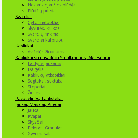
Neslankiojančios plūdės
Plūdžių priedai
Svareliai
Gylio matuokliai
Slyvutės, Kulkos
Svarelių rinkiniai
Svareliai kalibruoti
Kabliukai
Avižėlės žiobriams
Kabliukai su pavadėliu
Smulkmenos, Aksesuarai
Laidynė jaukams
Dalgeliai
Kabliukų atkabikliai
Segtukai, suktukai
Stoperiai
Žirklės
Pavadėlinės, Lanksteliai
Jaukai, Masalai, Priedai
Jaukai
Kvapai
Skysčiai
Peletės, Granulės
Gyvi masalai