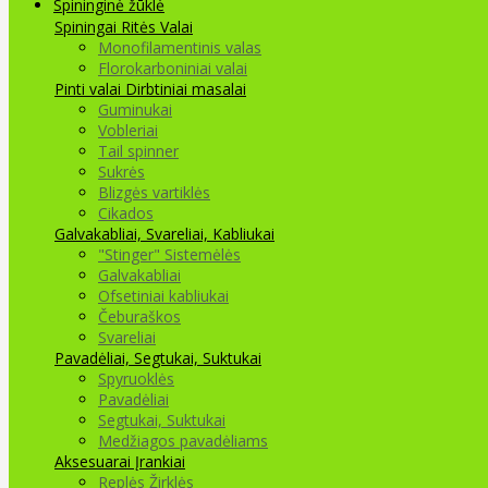
Spininginė žūklė
Spiningai
Ritės
Valai
Monofilamentinis valas
Florokarboniniai valai
Pinti valai
Dirbtiniai masalai
Guminukai
Vobleriai
Tail spinner
Sukrės
Blizgės vartiklės
Cikados
Galvakabliai, Svareliai, Kabliukai
"Stinger" Sistemėlės
Galvakabliai
Ofsetiniai kabliukai
Čeburaškos
Svareliai
Pavadėliai, Segtukai, Suktukai
Spyruoklės
Pavadėliai
Segtukai, Suktukai
Medžiagos pavadėliams
Aksesuarai Įrankiai
Replės Žirklės