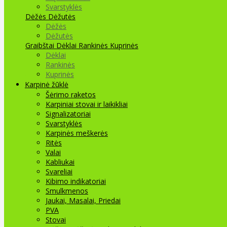
Svarstyklės
Dėžės Dėžutės
Dėžės
Dėžutės
Graibštai
Dėklai Rankinės Kuprinės
Dėklai
Rankinės
Kuprinės
Karpinė žūklė
Šėrimo raketos
Karpiniai stovai ir laikikliai
Signalizatoriai
Svarstyklės
Karpinės meškerės
Ritės
Valai
Kabliukai
Svareliai
Kibimo indikatoriai
Smulkmenos
Jaukai, Masalai, Priedai
PVA
Stovai