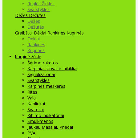
Replės Žirklės
Svarstyklės
Dėžės Dėžutės
Dėžės
Dėžutės
Graibštai
Dėklai Rankinės Kuprinės
Dėklai
Rankinės
Kuprinės
Karpinė žūklė
Šėrimo raketos
Karpiniai stovai ir laikikliai
Signalizatoriai
Svarstyklės
Karpinės meškerės
Ritės
Valai
Kabliukai
Svareliai
Kibimo indikatoriai
Smulkmenos
Jaukai, Masalai, Priedai
PVA