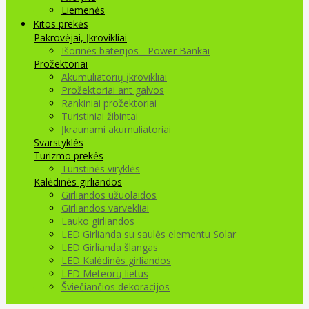
Liemenės
Kitos prekės
Pakrovėjai, Įkrovikliai
Išorinės baterijos - Power Bankai
Prožektoriai
Akumuliatorių įkrovikliai
Prožektoriai ant galvos
Rankiniai prožektoriai
Turistiniai žibintai
Įkraunami akumuliatoriai
Svarstyklės
Turizmo prekės
Turistinės viryklės
Kalėdinės girliandos
Girliandos užuolaidos
Girliandos varvekliai
Lauko girliandos
LED Girlianda su saulės elementu Solar
LED Girlianda šlangas
LED Kalėdinės girliandos
LED Meteorų lietus
Šviečiančios dekoracijos