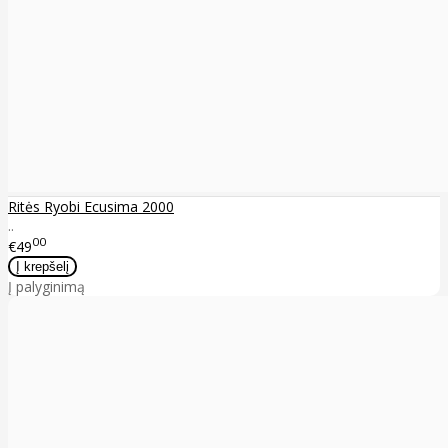
Ritės Ryobi Ecusima 2000
..
00
€49
Į palyginimą