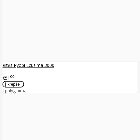
Ritės Ryobi Ecusima 3000
..
00
€51
Į palyginimą