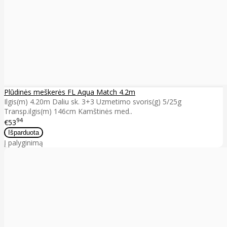
Plūdinės meškerės FL Aqua Match 4.2m
Ilgis(m) 4.20m Daliu sk. 3+3 Uzmetimo svoris(g) 5/25g
Transp.ilgis(m) 146cm Kamštinės med..
94
€53
Į palyginimą