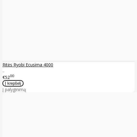
Ritės Ryobi Ecusima 4000
..
00
€52
Į palyginimą