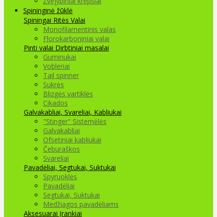
Žvejybiniai krepšiai
Spininginė žūklė
Spiningai
Ritės
Valai
Monofilamentinis valas
Florokarboniniai valai
Pinti valai
Dirbtiniai masalai
Guminukai
Vobleriai
Tail spinner
Sukrės
Blizgės vartiklės
Cikados
Galvakabliai, Svareliai, Kabliukai
"Stinger" Sistemėlės
Galvakabliai
Ofsetiniai kabliukai
Čeburaškos
Svareliai
Pavadėliai, Segtukai, Suktukai
Spyruoklės
Pavadėliai
Segtukai, Suktukai
Medžiagos pavadėliams
Aksesuarai Įrankiai