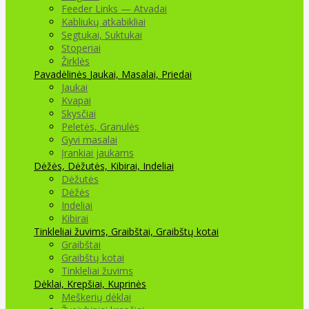
Feeder Links — Atvadai
Kabliukų atkabikliai
Segtukai, Suktukai
Stoperiai
Žirklės
Pavadėlinės
Jaukai, Masalai, Priedai
Jaukai
Kvapai
Skysčiai
Peletės, Granulės
Gyvi masalai
Įrankiai jaukams
Dėžės, Dėžutės, Kibirai, Indeliai
Dėžutės
Dėžės
Indeliai
Kibirai
Tinkleliai žuvims, Graibštai, Graibštų kotai
Graibštai
Graibštų kotai
Tinkleliai žuvims
Dėklai, Krepšiai, Kuprinės
Meškerių dėklai