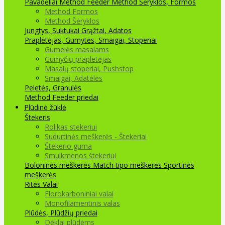
Pavadėliai Method Feeder
Method Šėryklos, Formos
Method Formos
Method Šėryklos
Jungtys, Suktukai
Grąžtai, Adatos
Praplėtėjas, Gumytės, Smaigai, Stoperiai
Gumelės masalams
Gumyčių prapletėjas
Masalų stoperiai, Pushstop
Smaigai, Adatėlės
Peletės, Granulės
Method Feeder priedai
Plūdinė žūklė
Štekeris
Rolikas stekeriui
Sudurtinės meškerės - Štekeriai
Štekerio guma
Smulkmenos štekeriui
Boloninės meškerės
Match tipo meškerės
Sportinės
meškerės
Ritės
Valai
Florokarboniniai valai
Monofilamentinis valas
Plūdės, Plūdžių priedai
Dėklai plūdėms