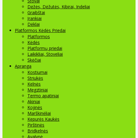
Stovai
Dėžės, Dėžutės, Kibirai, Indeliai
Graibštai
Įrankiai
Dėklai
Platformos Kėdės Priedai
Platformos
Kėdės
Platformų priedai
Laikikliai, Stoveliai
Skėčiai
Apranga
Kostiumai
Striukės
Kelnės
Megztiniai
Termo apatiniai
Akiniai
Kojinės
Marškinėliai
Kepurės Kaukės
Pirštinės
Bridkelnės
Avalynė