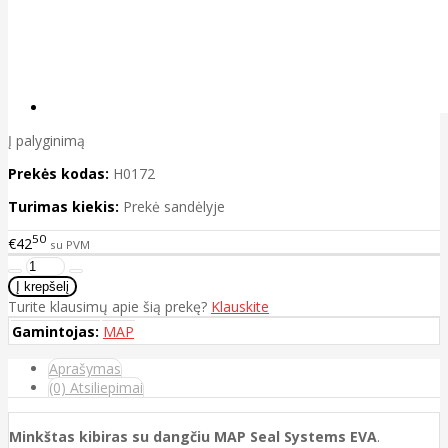
Į palyginimą
Prekės kodas:
H0172
Turimas kiekis:
Prekė sandėlyje
50
€42
su PVM
Turite klausimų apie šią prekę?
Klauskite
Gamintojas:
MAP
Aprašymas
(0) Atsiliepimai
Minkštas kibiras su dangčiu MAP Seal Systems EVA
.