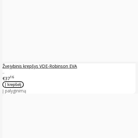
Žvejybinis krepšys VDE-Robinson EVA
..
16
€37
Į palyginimą