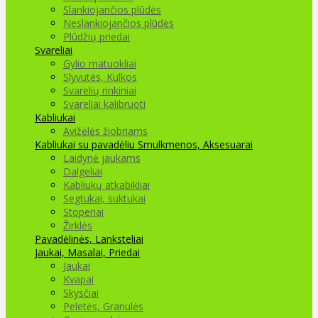
Slankiojančios plūdės
Neslankiojančios plūdės
Plūdžių priedai
Svareliai
Gylio matuokliai
Slyvutės, Kulkos
Svarelių rinkiniai
Svareliai kalibruoti
Kabliukai
Avižėlės žiobriams
Kabliukai su pavadėliu
Smulkmenos, Aksesuarai
Laidynė jaukams
Dalgeliai
Kabliukų atkabikliai
Segtukai, suktukai
Stoperiai
Žirklės
Pavadėlinės, Lanksteliai
Jaukai, Masalai, Priedai
Jaukai
Kvapai
Skysčiai
Peletės, Granulės