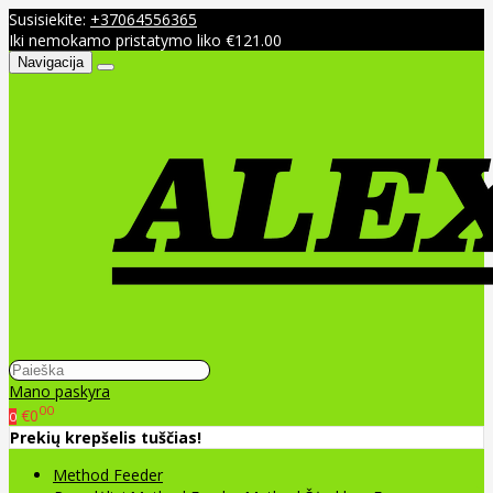
Susisiekite:
+37064556365
Iki nemokamo pristatymo liko €121.00
Navigacija
Mano paskyra
00
€0
0
Prekių krepšelis tuščias!
Method Feeder