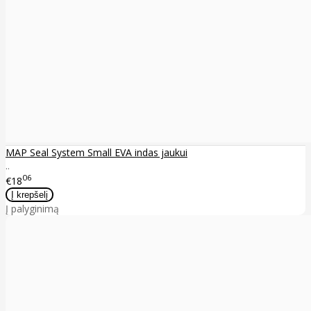
MAP Seal System Small EVA indas jaukui
..
06
€18
Į palyginimą