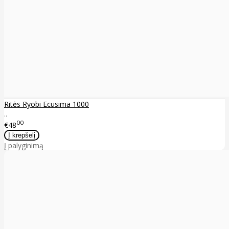
Ritės Ryobi Ecusima 1000
..
00
€48
Į palyginimą