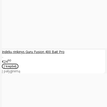
Indelių rinkinys Guru Fusion 400 Bait Pro
..
90
€24
Į palyginimą