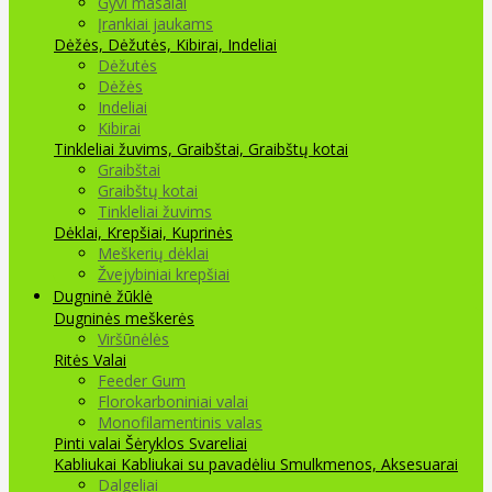
Gyvi masalai
Įrankiai jaukams
Dėžės, Dėžutės, Kibirai, Indeliai
Dėžutės
Dėžės
Indeliai
Kibirai
Tinkleliai žuvims, Graibštai, Graibštų kotai
Graibštai
Graibštų kotai
Tinkleliai žuvims
Dėklai, Krepšiai, Kuprinės
Meškerių dėklai
Žvejybiniai krepšiai
Dugninė žūklė
Dugninės meškerės
Viršūnėlės
Ritės
Valai
Feeder Gum
Florokarboniniai valai
Monofilamentinis valas
Pinti valai
Šėryklos
Svareliai
Kabliukai
Kabliukai su pavadėliu
Smulkmenos, Aksesuarai
Dalgeliai