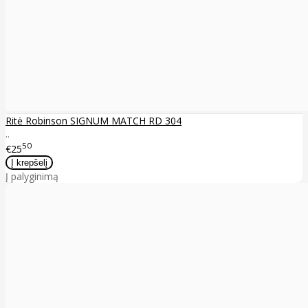
Ritė Robinson SIGNUM MATCH RD 304
..
50
€25
Į palyginimą