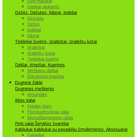
Gyvi masalai
Įrankiai jaukams
Dėžės, Dėžutės, Kibirai, Indeliai
Dėžutės
Dėžės
Indeliai
Kibirai
Tinkleliai žuvims, Graibštai, Graibštų kotai
Graibštai
Graibštų kotai
Tinkleliai žuvims
Dėklai, Krepšiai, Kuprinės
Meškerių dėklai
Žvejybiniai krepšiai
Dugninė žūklė
Dugninės meškerės
Viršūnėlės
Ritės
Valai
Feeder Gum
Florokarboniniai valai
Monofilamentinis valas
Pinti valai
Šėryklos
Svareliai
Kabliukai
Kabliukai su pavadėliu
Smulkmenos, Aksesuarai
Dalgeliai