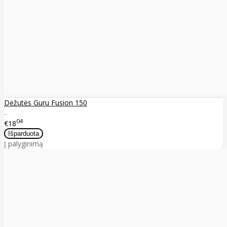
Dėžutės Guru Fusion 150
..
04
€18
Į palyginimą