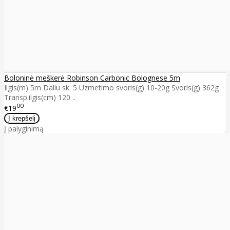
Boloninė meškerė Robinson Carbonic Bolognese 5m
Ilgis(m) 5m Daliu sk. 5 Uzmetimo svoris(g) 10-20g Svoris(g) 362g
Transp.ilgis(cm) 120 ..
00
€19
Į palyginimą