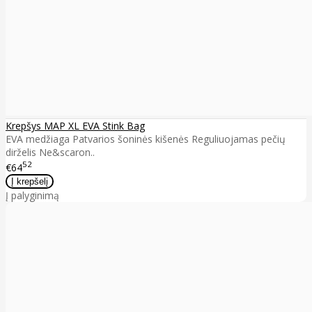
Krepšys MAP XL EVA Stink Bag
EVA medžiaga Patvarios šoninės kišenės Reguliuojamas pečių
dirželis Ne&scaron..
52
€64
Į palyginimą