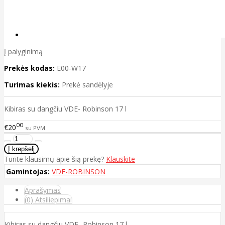
Į palyginimą
Prekės kodas:
E00-W17
Turimas kiekis:
Prekė sandėlyje
Kibiras su dangčiu
VDE- Robinson 17 l
00
€20
su PVM
Turite klausimų apie šią prekę?
Klauskite
Gamintojas:
VDE-ROBINSON
Aprašymas
(0) Atsiliepimai
Kibiras su dangčiu
VDE- Robinson 17 l