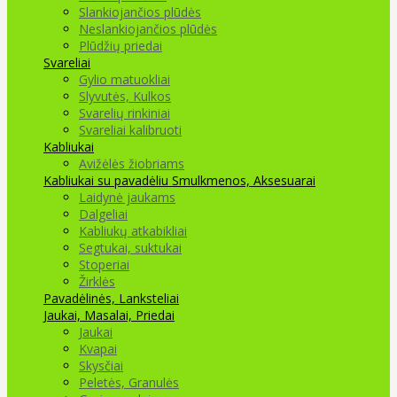
Slankiojančios plūdės
Neslankiojančios plūdės
Plūdžių priedai
Svareliai
Gylio matuokliai
Slyvutės, Kulkos
Svarelių rinkiniai
Svareliai kalibruoti
Kabliukai
Avižėlės žiobriams
Kabliukai su pavadėliu
Smulkmenos, Aksesuarai
Laidynė jaukams
Dalgeliai
Kabliukų atkabikliai
Segtukai, suktukai
Stoperiai
Žirklės
Pavadėlinės, Lanksteliai
Jaukai, Masalai, Priedai
Jaukai
Kvapai
Skysčiai
Peletės, Granulės