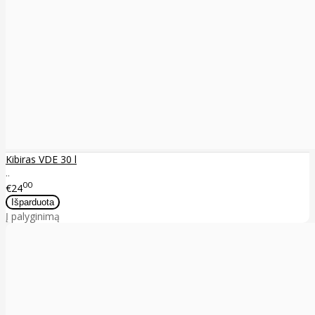
Kibiras VDE 30 l
..
00
€24
Į palyginimą