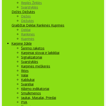
Replės Žirklės
Svarstyklės
Dėžės Dėžutės
Dėžės
Dėžutės
Graibštai
Dėklai Rankinės Kuprinės
Dėklai
Rankinės
Kuprinės
Karpinė žūklė
Šėrimo raketos
Karpiniai stovai ir laikikliai
Signalizatoriai
Svarstyklės
Karpinės meškerės
Ritės
Valai
Kabliukai
Svareliai
Kibimo indikatoriai
Smulkmenos
Jaukai, Masalai, Priedai
PVA