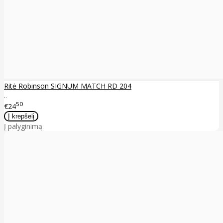
Ritė Robinson SIGNUM MATCH RD 204
..
50
€24
Į palyginimą