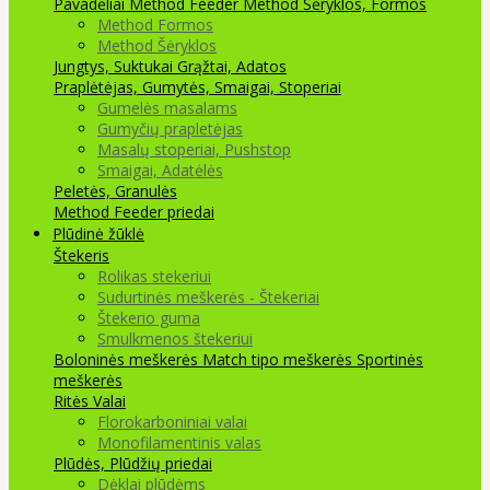
Pavadėliai Method Feeder
Method Šėryklos, Formos
Method Formos
Method Šėryklos
Jungtys, Suktukai
Grąžtai, Adatos
Praplėtėjas, Gumytės, Smaigai, Stoperiai
Gumelės masalams
Gumyčių prapletėjas
Masalų stoperiai, Pushstop
Smaigai, Adatėlės
Peletės, Granulės
Method Feeder priedai
Plūdinė žūklė
Štekeris
Rolikas stekeriui
Sudurtinės meškerės - Štekeriai
Štekerio guma
Smulkmenos štekeriui
Boloninės meškerės
Match tipo meškerės
Sportinės
meškerės
Ritės
Valai
Florokarboniniai valai
Monofilamentinis valas
Plūdės, Plūdžių priedai
Dėklai plūdėms