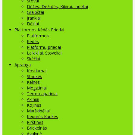
Stovai
Dėžės, Dėžutės, Kibirai, Indeliai
Graibštai
Įrankiai
Dėklai
Platformos Kėdės Priedai
Platformos
Kėdės
Platformų priedai
Laikikliai, Stoveliai
Skėčiai
Apranga
Kostiumai
Striukės
Kelnės
Megztiniai
Termo apatiniai
Akiniai
Kojinės
Marškinėliai
Kepurės Kaukės
Pirštinės
Bridkelnės
Avalynė