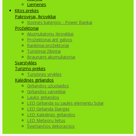
Liemenės
Kitos prekės
Pakrovėjai, Įkrovikliai
Išorinės baterijos - Power Bankai
Prožektoriai
Akumuliatorių įkrovikliai
Prožektoriai ant galvos
Rankiniai prožektoriai
Turistiniai žibintai
Įkraunami akumuliatoriai
Svarstyklės
Turizmo prekės
Turistinės viryklės
Kalėdinės girliandos
Girliandos užuolaidos
Girliandos varvekliai
Lauko girliandos
LED Girlianda su saulės elementu Solar
LED Girlianda šlangas
LED Kalėdinės girliandos
LED Meteorų lietus
Šviečiančios dekoracijos