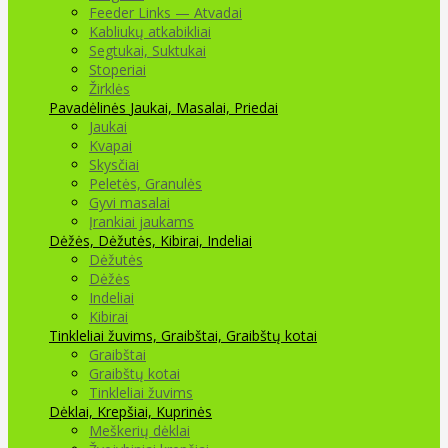
Feeder Links — Atvadai
Kabliukų atkabikliai
Segtukai, Suktukai
Stoperiai
Žirklės
Pavadėlinės
Jaukai, Masalai, Priedai
Jaukai
Kvapai
Skysčiai
Peletės, Granulės
Gyvi masalai
Įrankiai jaukams
Dėžės, Dėžutės, Kibirai, Indeliai
Dėžutės
Dėžės
Indeliai
Kibirai
Tinkleliai žuvims, Graibštai, Graibštų kotai
Graibštai
Graibštų kotai
Tinkleliai žuvims
Dėklai, Krepšiai, Kuprinės
Meškerių dėklai