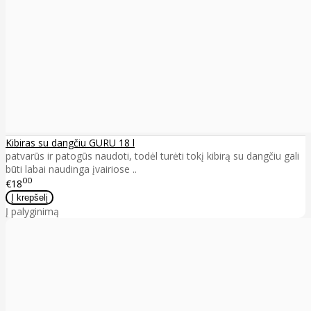
Kibiras su dangčiu GURU 18 l
patvarūs ir patogūs naudoti, todėl turėti tokį kibirą su dangčiu gali
būti labai naudinga įvairiose ..
00
€18
Į palyginimą