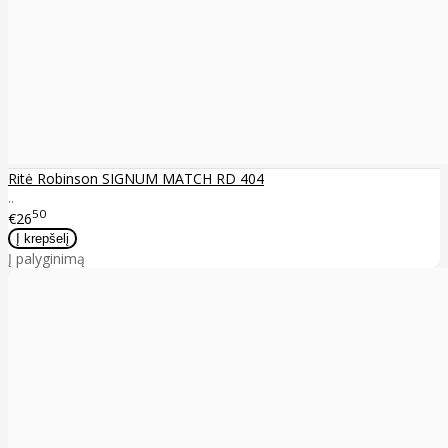
Ritė Robinson SIGNUM MATCH RD 404
..
50
€26
Į palyginimą