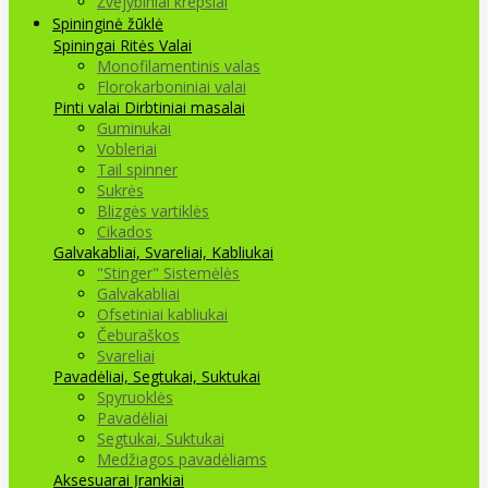
Žvejybiniai krepšiai
Spininginė žūklė
Spiningai
Ritės
Valai
Monofilamentinis valas
Florokarboniniai valai
Pinti valai
Dirbtiniai masalai
Guminukai
Vobleriai
Tail spinner
Sukrės
Blizgės vartiklės
Cikados
Galvakabliai, Svareliai, Kabliukai
"Stinger" Sistemėlės
Galvakabliai
Ofsetiniai kabliukai
Čeburaškos
Svareliai
Pavadėliai, Segtukai, Suktukai
Spyruoklės
Pavadėliai
Segtukai, Suktukai
Medžiagos pavadėliams
Aksesuarai Įrankiai