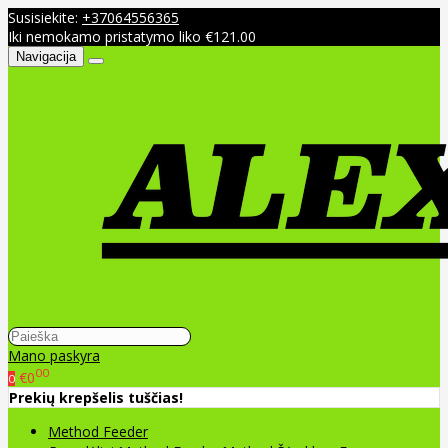
Susisiekite:
+37064556365
Iki nemokamo pristatymo liko €121.00
Navigacija
Mano paskyra
00
€0
0
Prekių krepšelis tuščias!
Method Feeder