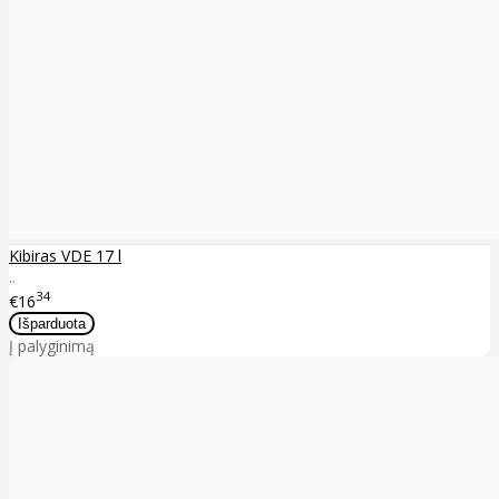
Kibiras VDE 17 l
..
34
€16
Į palyginimą