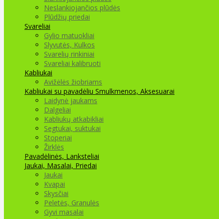
Neslankiojančios plūdės
Plūdžių priedai
Svareliai
Gylio matuokliai
Slyvutės, Kulkos
Svarelių rinkiniai
Svareliai kalibruoti
Kabliukai
Avižėlės žiobriams
Kabliukai su pavadėliu
Smulkmenos, Aksesuarai
Laidynė jaukams
Dalgeliai
Kabliukų atkabikliai
Segtukai, suktukai
Stoperiai
Žirklės
Pavadėlinės, Lanksteliai
Jaukai, Masalai, Priedai
Jaukai
Kvapai
Skysčiai
Peletės, Granulės
Gyvi masalai