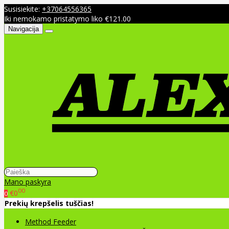
Susisiekite:
+37064556365
Iki nemokamo pristatymo liko €121.00
Navigacija
Mano paskyra
00
€0
0
Prekių krepšelis tuščias!
Method Feeder