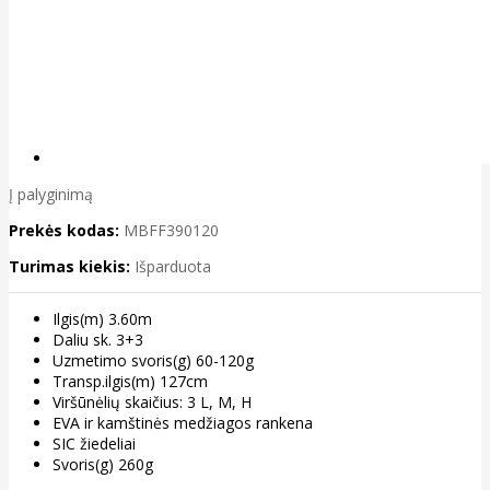
Į palyginimą
Prekės kodas:
MBFF390120
Turimas kiekis:
Išparduota
Ilgis(m) 3.60m
Daliu sk. 3+3
Uzmetimo svoris(g) 60-120g
Transp.ilgis(m) 127cm
Viršūnėlių skaičius: 3 L, M, H
EVA ir kamštinės medžiagos rankena
SIC žiedeliai
Svoris(g) 260g