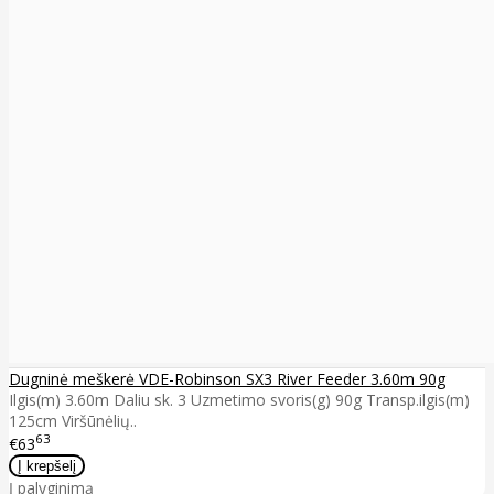
Dugninė meškerė VDE-Robinson SX3 River Feeder 3.60m 90g
Ilgis(m) 3.60m Daliu sk. 3 Uzmetimo svoris(g) 90g Transp.ilgis(m)
125cm Viršūnėlių..
63
€63
Į palyginimą