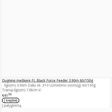
Dugninė meškerė FL Black Force Feeder 3.90m 60/150g
Ilgis(m) 3.90m Daliu sk. 3+3 Uzmetimo svoris(g) 60/150g
Transp.ilgis(m) 138cm V..
38
€41
Į palyginimą