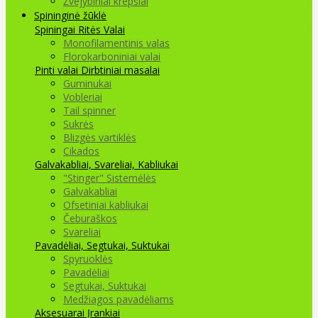
Žvejybiniai krepšiai
Spininginė žūklė
Spiningai
Ritės
Valai
Monofilamentinis valas
Florokarboniniai valai
Pinti valai
Dirbtiniai masalai
Guminukai
Vobleriai
Tail spinner
Sukrės
Blizgės vartiklės
Cikados
Galvakabliai, Svareliai, Kabliukai
"Stinger" Sistemėlės
Galvakabliai
Ofsetiniai kabliukai
Čeburaškos
Svareliai
Pavadėliai, Segtukai, Suktukai
Spyruoklės
Pavadėliai
Segtukai, Suktukai
Medžiagos pavadėliams
Aksesuarai Įrankiai