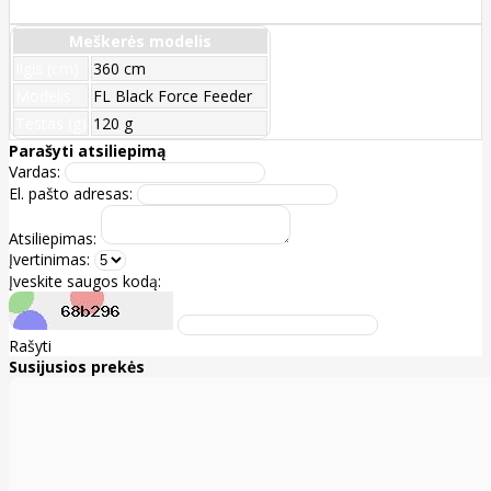
Meškerės modelis
Ilgis (cm)
360 cm
Modelis
FL Black Force Feeder
Testas (g)
120 g
Parašyti atsiliepimą
Vardas:
El. pašto adresas:
Atsiliepimas:
Įvertinimas:
Įveskite saugos kodą:
Rašyti
Susijusios prekės