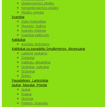
Slankiojančios plūdės
Neslankiojančios plūdės
Plūdžių priedai
Svareliai
Gylio matuokliai
Slyvutės, Kulkos
Svarelių rinkiniai
Svareliai kalibruoti
Kabliukai
Avižėlės žiobriams
Kabliukai su pavadėliu
Smulkmenos, Aksesuarai
Laidynė jaukams
Dalgeliai
Kabliukų atkabikliai
Segtukai, suktukai
Stoperiai
Žirklės
Pavadėlinės, Lanksteliai
Jaukai, Masalai, Priedai
Jaukai
Kvapai
Skysčiai
Peletės, Granulės