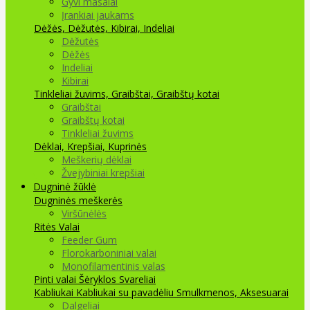
Gyvi masalai
Įrankiai jaukams
Dėžės, Dėžutės, Kibirai, Indeliai
Dėžutės
Dėžės
Indeliai
Kibirai
Tinkleliai žuvims, Graibštai, Graibštų kotai
Graibštai
Graibštų kotai
Tinkleliai žuvims
Dėklai, Krepšiai, Kuprinės
Meškerių dėklai
Žvejybiniai krepšiai
Dugninė žūklė
Dugninės meškerės
Viršūnėlės
Ritės
Valai
Feeder Gum
Florokarboniniai valai
Monofilamentinis valas
Pinti valai
Šėryklos
Svareliai
Kabliukai
Kabliukai su pavadėliu
Smulkmenos, Aksesuarai
Dalgeliai