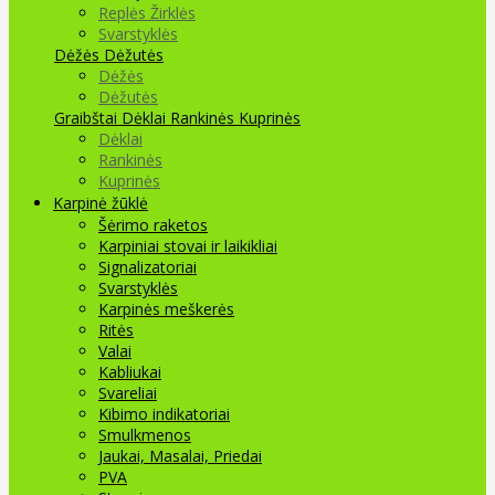
Replės Žirklės
Svarstyklės
Dėžės Dėžutės
Dėžės
Dėžutės
Graibštai
Dėklai Rankinės Kuprinės
Dėklai
Rankinės
Kuprinės
Karpinė žūklė
Šėrimo raketos
Karpiniai stovai ir laikikliai
Signalizatoriai
Svarstyklės
Karpinės meškerės
Ritės
Valai
Kabliukai
Svareliai
Kibimo indikatoriai
Smulkmenos
Jaukai, Masalai, Priedai
PVA