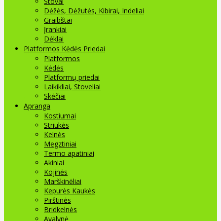
Stovai
Dėžės, Dėžutės, Kibirai, Indeliai
Graibštai
Įrankiai
Dėklai
Platformos Kėdės Priedai
Platformos
Kėdės
Platformų priedai
Laikikliai, Stoveliai
Skėčiai
Apranga
Kostiumai
Striukės
Kelnės
Megztiniai
Termo apatiniai
Akiniai
Kojinės
Marškinėliai
Kepurės Kaukės
Pirštinės
Bridkelnės
Avalynė