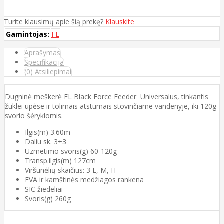
Turite klausimų apie šią prekę?
Klauskite
Gamintojas:
FL
Aprašymas
Specifikacija
(0) Atsiliepimai
Dugninė meškerė FL Black Force Feeder Universalus, tinkantis
žūklei upėse ir tolimais atstumais stovinčiame vandenyje, iki 120g
svorio šėryklomis.
Ilgis(m) 3.60m
Daliu sk. 3+3
Uzmetimo svoris(g) 60-120g
Transp.ilgis(m) 127cm
Viršūnėlių skaičius: 3 L, M, H
EVA ir kamštinės medžiagos rankena
SIC žiedeliai
Svoris(g) 260g