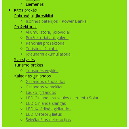
Liemenės
Kitos prekės
Pakrovėjai, Įkrovikliai
Išorinės baterijos - Power Bankai
Prožektoriai
Akumuliatorių įkrovikliai
Prožektoriai ant galvos
Rankiniai prožektoriai
Turistiniai žibintai
Įkraunami akumuliatoriai
Svarstyklės
Turizmo prekės
Turistinės viryklės
Kalėdinės girliandos
Girliandos užuolaidos
Girliandos varvekliai
Lauko girliandos
LED Girlianda su saulės elementu Solar
LED Girlianda šlangas
LED Kalėdinės girliandos
LED Meteorų lietus
Šviečiančios dekoracijos