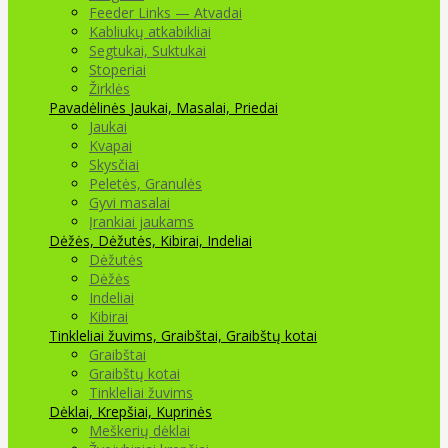
Feeder Links — Atvadai
Kabliukų atkabikliai
Segtukai, Suktukai
Stoperiai
Žirklės
Pavadėlinės
Jaukai, Masalai, Priedai
Jaukai
Kvapai
Skysčiai
Peletės, Granulės
Gyvi masalai
Įrankiai jaukams
Dėžės, Dėžutės, Kibirai, Indeliai
Dėžutės
Dėžės
Indeliai
Kibirai
Tinkleliai žuvims, Graibštai, Graibštų kotai
Graibštai
Graibštų kotai
Tinkleliai žuvims
Dėklai, Krepšiai, Kuprinės
Meškerių dėklai