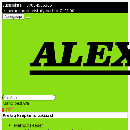
Susisiekite:
+37064556365
Iki nemokamo pristatymo liko €121.00
Navigacija
Mano paskyra
00
€0
0
Prekių krepšelis tuščias!
Method Feeder