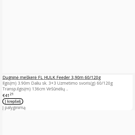
Dugninė meškerė FL HULK Feeder 3,90m 60/120g
Ilgis(m) 3.90m Daliu sk. 3+3 Uzmetimo svoris(g) 60/120g
Transp.ilgis(m) 136cm Viršūnėlių ..
21
€41
Į palyginimą