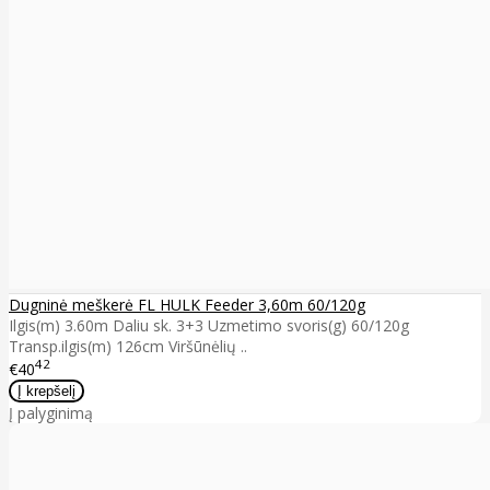
Dugninė meškerė FL HULK Feeder 3,60m 60/120g
Ilgis(m) 3.60m Daliu sk. 3+3 Uzmetimo svoris(g) 60/120g
Transp.ilgis(m) 126cm Viršūnėlių ..
42
€40
Į palyginimą