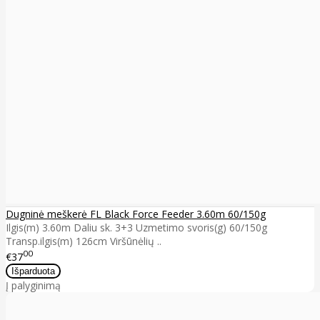
Dugninė meškerė FL Black Force Feeder 3.60m 60/150g
Ilgis(m) 3.60m Daliu sk. 3+3 Uzmetimo svoris(g) 60/150g
Transp.ilgis(m) 126cm Viršūnėlių ..
00
€37
Į palyginimą