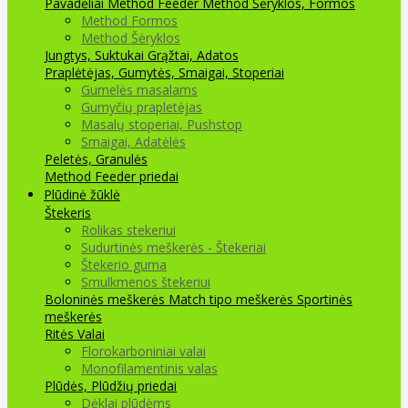
Pavadėliai Method Feeder
Method Šėryklos, Formos
Method Formos
Method Šėryklos
Jungtys, Suktukai
Grąžtai, Adatos
Praplėtėjas, Gumytės, Smaigai, Stoperiai
Gumelės masalams
Gumyčių prapletėjas
Masalų stoperiai, Pushstop
Smaigai, Adatėlės
Peletės, Granulės
Method Feeder priedai
Plūdinė žūklė
Štekeris
Rolikas stekeriui
Sudurtinės meškerės - Štekeriai
Štekerio guma
Smulkmenos štekeriui
Boloninės meškerės
Match tipo meškerės
Sportinės
meškerės
Ritės
Valai
Florokarboniniai valai
Monofilamentinis valas
Plūdės, Plūdžių priedai
Dėklai plūdėms