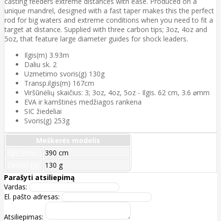
casting feeders extreme distances with ease. Produced on a
unique mandrel, designed with a fast taper makes this the perfect
rod for big waters and extreme conditions when you need to fit a
target at distance. Supplied with three carbon tips; 3oz, 4oz and
5oz, that feature large diameter guides for shock leaders.
Ilgis(m) 3.93m
Daliu sk. 2
Uzmetimo svoris(g) 130g
Transp.ilgis(m) 167cm
Viršūnėlių skaičius: 3; 3oz, 4oz, 5oz - Ilgis. 62 cm, 3.6 ⌀mm
EVA ir kamštinės medžiagos rankena
SIC žiedeliai
Svoris(g) 253g
Meškerės modelis
Ilgis (cm)
390 cm
Testas (g)
130 g
Parašyti atsiliepimą
Vardas:
El. pašto adresas:
Atsiliepimas: