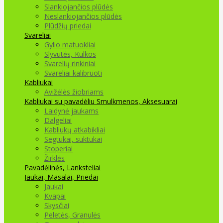
Slankiojančios plūdės
Neslankiojančios plūdės
Plūdžių priedai
Svareliai
Gylio matuokliai
Slyvutės, Kulkos
Svarelių rinkiniai
Svareliai kalibruoti
Kabliukai
Avižėlės žiobriams
Kabliukai su pavadėliu
Smulkmenos, Aksesuarai
Laidynė jaukams
Dalgeliai
Kabliukų atkabikliai
Segtukai, suktukai
Stoperiai
Žirklės
Pavadėlinės, Lanksteliai
Jaukai, Masalai, Priedai
Jaukai
Kvapai
Skysčiai
Peletės, Granulės