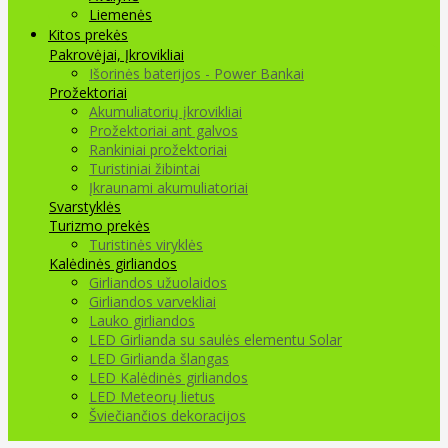
Liemenės
Kitos prekės
Pakrovėjai, Įkrovikliai
Išorinės baterijos - Power Bankai
Prožektoriai
Akumuliatorių įkrovikliai
Prožektoriai ant galvos
Rankiniai prožektoriai
Turistiniai žibintai
Įkraunami akumuliatoriai
Svarstyklės
Turizmo prekės
Turistinės viryklės
Kalėdinės girliandos
Girliandos užuolaidos
Girliandos varvekliai
Lauko girliandos
LED Girlianda su saulės elementu Solar
LED Girlianda šlangas
LED Kalėdinės girliandos
LED Meteorų lietus
Šviečiančios dekoracijos