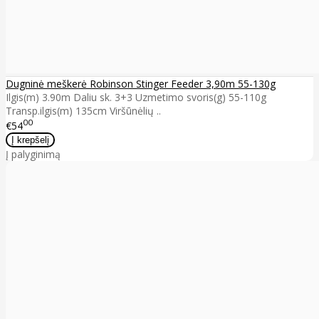
Dugninė meškerė Robinson Stinger Feeder 3,90m 55-130g
Ilgis(m) 3.90m Daliu sk. 3+3 Uzmetimo svoris(g) 55-110g
Transp.ilgis(m) 135cm Viršūnėlių ..
00
€54
Į palyginimą