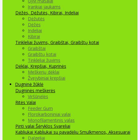
Gyvi masalai
Įrankiai jaukams
Dėžės, Dėžutės, Kibirai, Indeliai
Dėžutės
Dėžės
Indeliai
Kibirai
Tinkleliai žuvims, Graibštai, Graibštų kotai
Graibštai
Graibštų kotai
Tinkleliai žuvims
Dėklai, Krepšiai, Kuprinės
Meškerių dėklai
Žvejybiniai krepšiai
Dugninė žūklė
Dugninės meškerės
Viršūnėlės
Ritės
Valai
Feeder Gum
Florokarboniniai valai
Monofilamentinis valas
Pinti valai
Šėryklos
Svareliai
Kabliukai
Kabliukai su pavadėliu
Smulkmenos, Aksesuarai
Dalgeliai