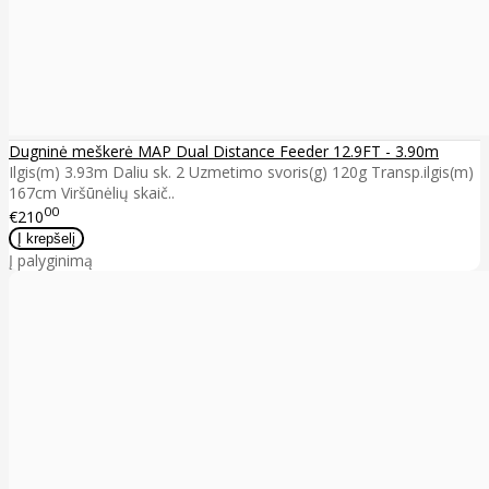
Dugninė meškerė MAP Dual Distance Feeder 12.9FT - 3.90m
Ilgis(m) 3.93m Daliu sk. 2 Uzmetimo svoris(g) 120g Transp.ilgis(m)
167cm Viršūnėlių skaič..
00
€210
Į palyginimą