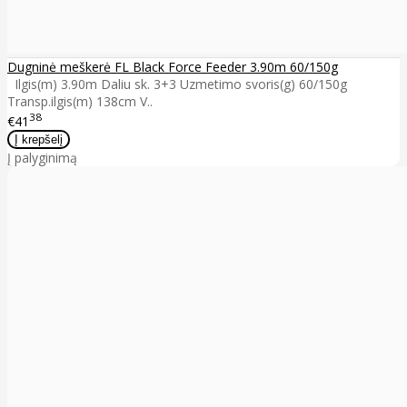
Dugninė meškerė FL Black Force Feeder 3.90m 60/150g
Ilgis(m) 3.90m Daliu sk. 3+3 Uzmetimo svoris(g) 60/150g
Transp.ilgis(m) 138cm V..
38
€41
Į palyginimą