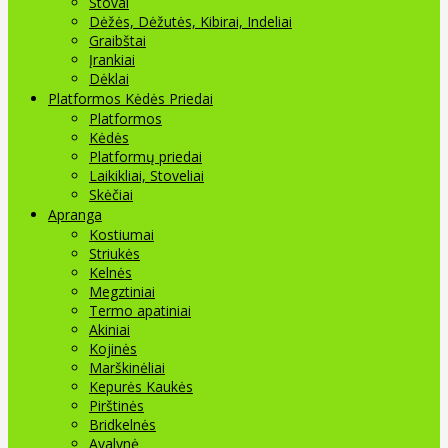
Stovai
Dėžės, Dėžutės, Kibirai, Indeliai
Graibštai
Įrankiai
Dėklai
Platformos Kėdės Priedai
Platformos
Kėdės
Platformų priedai
Laikikliai, Stoveliai
Skėčiai
Apranga
Kostiumai
Striukės
Kelnės
Megztiniai
Termo apatiniai
Akiniai
Kojinės
Marškinėliai
Kepurės Kaukės
Pirštinės
Bridkelnės
Avalynė