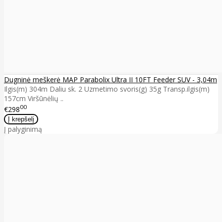
Dugninė meškerė MAP Parabolix Ultra II 10FT Feeder SUV - 3,04m
Ilgis(m) 304m Daliu sk. 2 Uzmetimo svoris(g) 35g Transp.ilgis(m)
157cm Viršūnėlių ..
00
€298
Į palyginimą