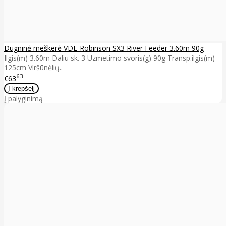
Dugninė meškerė VDE-Robinson SX3 River Feeder 3.60m 90g
Ilgis(m) 3.60m Daliu sk. 3 Uzmetimo svoris(g) 90g Transp.ilgis(m)
125cm Viršūnėlių..
63
€63
Į palyginimą