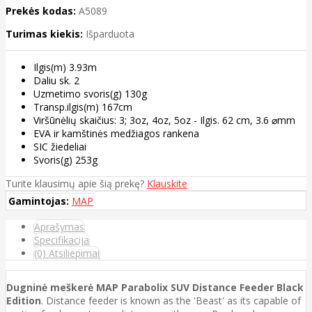
Prekės kodas:
A5089
Turimas kiekis:
Išparduota
Ilgis(m) 3.93m
Daliu sk. 2
Uzmetimo svoris(g) 130g
Transp.ilgis(m) 167cm
Viršūnėlių skaičius: 3; 3oz, 4oz, 5oz - Ilgis. 62 cm, 3.6 ⌀mm
EVA ir kamštinės medžiagos rankena
SIC žiedeliai
Svoris(g) 253g
Turite klausimų apie šią prekę?
Klauskite
Gamintojas:
MAP
Aprašymas
Specifikacija
(0) Atsiliepimai
Dugninė meškerė MAP Parabolix SUV Distance Feeder Black
Edition
. Distance feeder is known as the 'Beast' as its capable of