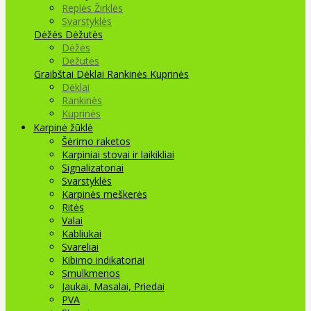
Replės Žirklės
Svarstyklės
Dėžės Dėžutės
Dėžės
Dėžutės
Graibštai
Dėklai Rankinės Kuprinės
Dėklai
Rankinės
Kuprinės
Karpinė žūklė
Šėrimo raketos
Karpiniai stovai ir laikikliai
Signalizatoriai
Svarstyklės
Karpinės meškerės
Ritės
Valai
Kabliukai
Svareliai
Kibimo indikatoriai
Smulkmenos
Jaukai, Masalai, Priedai
PVA