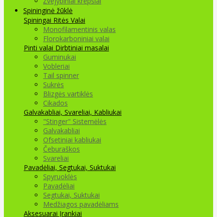
Žvejybiniai krepšiai
Spininginė žūklė
Spiningai
Ritės
Valai
Monofilamentinis valas
Florokarboniniai valai
Pinti valai
Dirbtiniai masalai
Guminukai
Vobleriai
Tail spinner
Sukrės
Blizgės vartiklės
Cikados
Galvakabliai, Svareliai, Kabliukai
"Stinger" Sistemėlės
Galvakabliai
Ofsetiniai kabliukai
Čeburaškos
Svareliai
Pavadėliai, Segtukai, Suktukai
Spyruoklės
Pavadėliai
Segtukai, Suktukai
Medžiagos pavadėliams
Aksesuarai Įrankiai