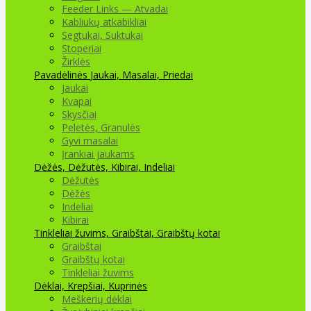
Feeder Links — Atvadai
Kabliukų atkabikliai
Segtukai, Suktukai
Stoperiai
Žirklės
Pavadėlinės
Jaukai, Masalai, Priedai
Jaukai
Kvapai
Skysčiai
Peletės, Granulės
Gyvi masalai
Įrankiai jaukams
Dėžės, Dėžutės, Kibirai, Indeliai
Dėžutės
Dėžės
Indeliai
Kibirai
Tinkleliai žuvims, Graibštai, Graibštų kotai
Graibštai
Graibštų kotai
Tinkleliai žuvims
Dėklai, Krepšiai, Kuprinės
Meškerių dėklai