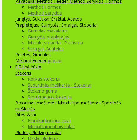
Pavadėliai Method Feeder
Method Šėryklos, Formos
Method Formos
Method Šėryklos
Jungtys, Suktukai
Grąžtai, Adatos
Praplėtėjas, Gumytės, Smaigai, Stoperiai
Gumelės masalams
Gumyčių prapletėjas
Masalų stoperiai, Pushstop
Smaigai, Adatėlės
Peletės, Granulės
Method Feeder priedai
Plūdinė žūklė
Štekeris
Rolikas stekeriui
Sudurtinės meškerės - Štekeriai
Štekerio guma
Smulkmenos štekeriui
Boloninės meškerės
Match tipo meškerės
Sportinės
meškerės
Ritės
Valai
Florokarboniniai valai
Monofilamentinis valas
Plūdės, Plūdžių priedai
Dėklai plūdėms