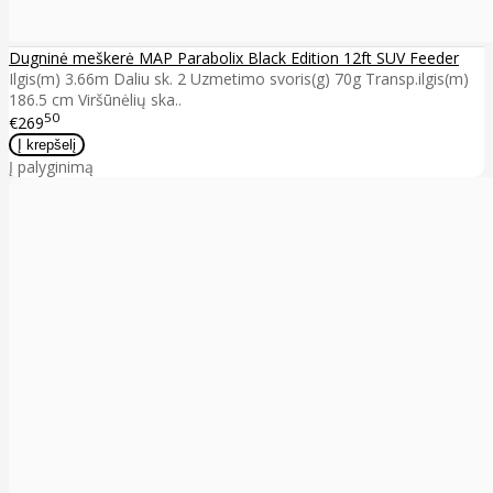
Dugninė meškerė MAP Parabolix Black Edition 12ft SUV Feeder
Ilgis(m) 3.66m Daliu sk. 2 Uzmetimo svoris(g) 70g Transp.ilgis(m)
186.5 cm Viršūnėlių ska..
50
€269
Į palyginimą