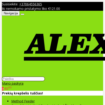
Susisiekite:
+37064556365
Iki nemokamo pristatymo liko €121.00
Navigacija
Mano paskyra
00
€0
0
Prekių krepšelis tuščias!
Method Feeder