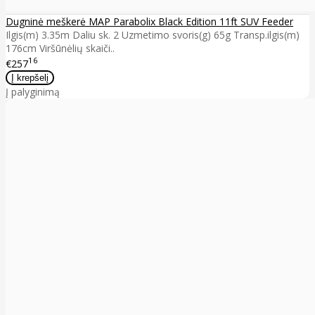
Dugninė meškerė MAP Parabolix Black Edition 11ft SUV Feeder
Ilgis(m) 3.35m Daliu sk. 2 Uzmetimo svoris(g) 65g Transp.ilgis(m)
176cm Viršūnėlių skaiči..
16
€257
Į palyginimą