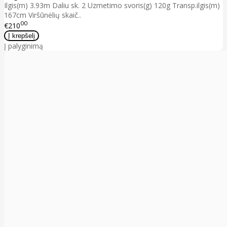
Ilgis(m) 3.93m Daliu sk. 2 Uzmetimo svoris(g) 120g Transp.ilgis(m)
167cm Viršūnėlių skaič..
00
€210
Į palyginimą