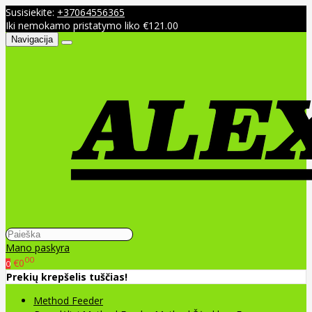
Susisiekite:
+37064556365
Iki nemokamo pristatymo liko €121.00
Navigacija
Mano paskyra
00
€0
0
Prekių krepšelis tuščias!
Method Feeder