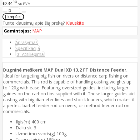
90
€234
su PVM
Turite klausimų apie šią prekę?
Klauskite
Gamintojas:
MAP
Aprašymas
Specifikacija
(0) Atsiliepimai
Dugninė meškerė MAP Dual XD 13,2 FT Distance Feeder.
Ideal for targeting big fish on rivers or distance carp fishing on
commercials. This rod is capable of handling casting weights up
to 120g with ease. Featuring oversized guides, including larger
guides on the carbon tips supplied with it. These larger guides aid
casting with big diameter lines and shock leaders, which makes it
a perfect barbel feeder rod on rivers, or method feeder rod on
commercials.
Ilgis(m) 400 cm
Daliu sk. 3
Uzmetimo svoris(g) 100g
Transp.ilgis(m) 139cm