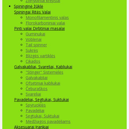
Žvejybiniai krepšiai
Spininginė žūklė
Spiningai
Ritės
Valai
Monofilamentinis valas
Florokarboniniai valai
Pinti valai
Dirbtiniai masalai
Guminukai
Vobleriai
Tail spinner
Sukrės
Blizgės vartiklės
Cikados
Galvakabliai, Svareliai, Kabliukai
"Stinger" Sistemėlės
Galvakabliai
Ofsetiniai kabliukai
Čeburaškos
Svareliai
Pavadėliai, Segtukai, Suktukai
Spyruoklės
Pavadėliai
Segtukai, Suktukai
Medžiagos pavadėliams
Aksesuarai Įrankiai