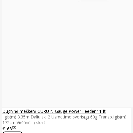
Dugninė meškerė GURU N-Gauge Power Feeder 11 ft
Ilgis(m) 3.35m Daliu sk. 2 Uzmetimo svoris(g) 60g Transp.ilgis(m)
172cm Viršūnėlių skaiči..
00
€168