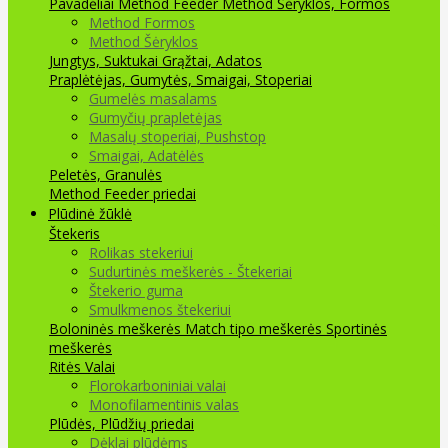
Pavadėliai Method Feeder
Method Šėryklos, Formos
Method Formos
Method Šėryklos
Jungtys, Suktukai
Grąžtai, Adatos
Praplėtėjas, Gumytės, Smaigai, Stoperiai
Gumelės masalams
Gumyčių prapletėjas
Masalų stoperiai, Pushstop
Smaigai, Adatėlės
Peletės, Granulės
Method Feeder priedai
Plūdinė žūklė
Štekeris
Rolikas stekeriui
Sudurtinės meškerės - Štekeriai
Štekerio guma
Smulkmenos štekeriui
Boloninės meškerės
Match tipo meškerės
Sportinės
meškerės
Ritės
Valai
Florokarboniniai valai
Monofilamentinis valas
Plūdės, Plūdžių priedai
Dėklai plūdėms