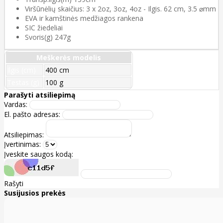
Viršūnėlių skaičius: 3 x 2oz, 3oz, 4oz - Ilgis. 62 cm, 3.5 ⌀mm
EVA ir kamštinės medžiagos rankena
SIC žiedeliai
Svoris(g) 247g
Meškerės modelis
Ilgis (cm)
400 cm
Testas (g)
100 g
Parašyti atsiliepimą
Vardas:
El. pašto adresas:
Atsiliepimas:
Įvertinimas:
Įveskite saugos kodą:
Rašyti
Susijusios prekės