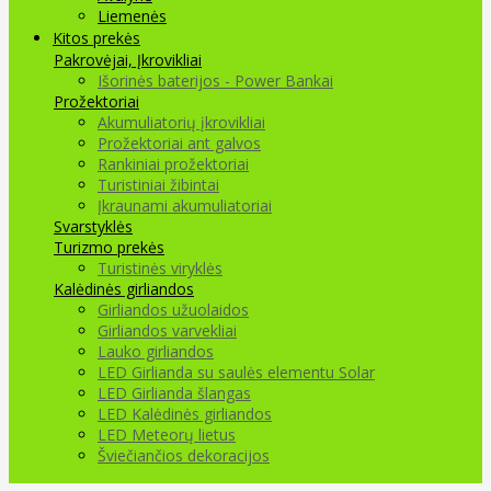
Liemenės
Kitos prekės
Pakrovėjai, Įkrovikliai
Išorinės baterijos - Power Bankai
Prožektoriai
Akumuliatorių įkrovikliai
Prožektoriai ant galvos
Rankiniai prožektoriai
Turistiniai žibintai
Įkraunami akumuliatoriai
Svarstyklės
Turizmo prekės
Turistinės viryklės
Kalėdinės girliandos
Girliandos užuolaidos
Girliandos varvekliai
Lauko girliandos
LED Girlianda su saulės elementu Solar
LED Girlianda šlangas
LED Kalėdinės girliandos
LED Meteorų lietus
Šviečiančios dekoracijos