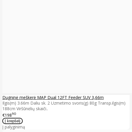
Dugninė meškerė MAP Dual 12FT Feeder SUV 3,66m
Ilgis(m) 3.66m Daliu sk. 2 Uzmetimo svoris(g) 80g Transp.ilgis(m)
188cm Viršūnėlių skaiči..
90
€198
Į palyginimą