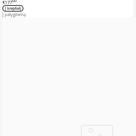
00
€177
Į palyginimą