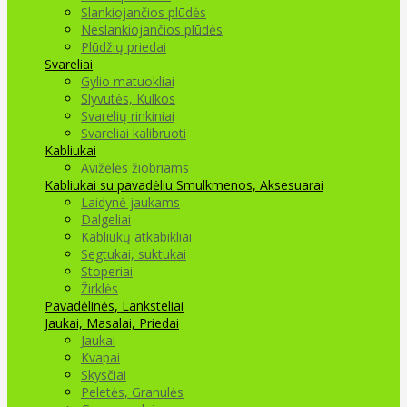
Slankiojančios plūdės
Neslankiojančios plūdės
Plūdžių priedai
Svareliai
Gylio matuokliai
Slyvutės, Kulkos
Svarelių rinkiniai
Svareliai kalibruoti
Kabliukai
Avižėlės žiobriams
Kabliukai su pavadėliu
Smulkmenos, Aksesuarai
Laidynė jaukams
Dalgeliai
Kabliukų atkabikliai
Segtukai, suktukai
Stoperiai
Žirklės
Pavadėlinės, Lanksteliai
Jaukai, Masalai, Priedai
Jaukai
Kvapai
Skysčiai
Peletės, Granulės