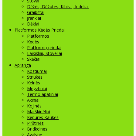
Stovai
Dėžės, Dėžutės, Kibirai, Indeliai
Graibštai
Įrankiai
Dėklai
Platformos Kėdės Priedai
Platformos
Kėdės
Platformų priedai
Laikikliai, Stoveliai
Skėčiai
Apranga
Kostiumai
Striukės
Kelnės
Megztiniai
Termo apatiniai
Akiniai
Kojinės
Marškinėliai
Kepurės Kaukės
Pirštinės
Bridkelnės
Avalynė