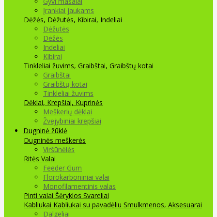
Gyvi masalai
Įrankiai jaukams
Dėžės, Dėžutės, Kibirai, Indeliai
Dėžutės
Dėžės
Indeliai
Kibirai
Tinkleliai žuvims, Graibštai, Graibštų kotai
Graibštai
Graibštų kotai
Tinkleliai žuvims
Dėklai, Krepšiai, Kuprinės
Meškerių dėklai
Žvejybiniai krepšiai
Dugninė žūklė
Dugninės meškerės
Viršūnėlės
Ritės
Valai
Feeder Gum
Florokarboniniai valai
Monofilamentinis valas
Pinti valai
Šėryklos
Svareliai
Kabliukai
Kabliukai su pavadėliu
Smulkmenos, Aksesuarai
Dalgeliai