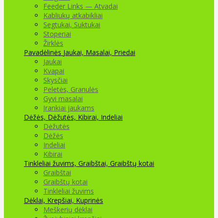
Feeder Links — Atvadai
Kabliukų atkabikliai
Segtukai, Suktukai
Stoperiai
Žirklės
Pavadėlinės
Jaukai, Masalai, Priedai
Jaukai
Kvapai
Skysčiai
Peletės, Granulės
Gyvi masalai
Įrankiai jaukams
Dėžės, Dėžutės, Kibirai, Indeliai
Dėžutės
Dėžės
Indeliai
Kibirai
Tinkleliai žuvims, Graibštai, Graibštų kotai
Graibštai
Graibštų kotai
Tinkleliai žuvims
Dėklai, Krepšiai, Kuprinės
Meškerių dėklai