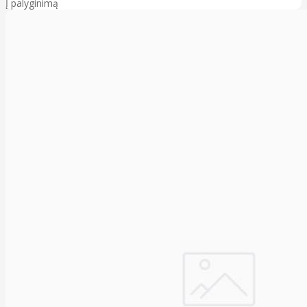
Į palyginimą