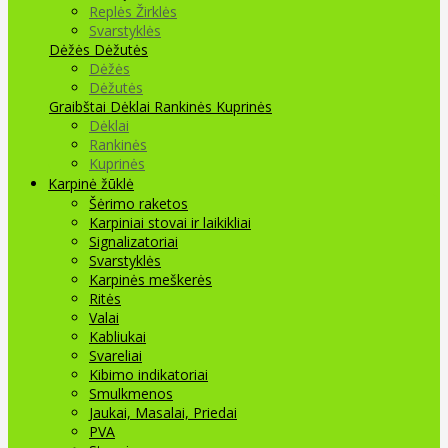
Replės Žirklės
Svarstyklės
Dėžės Dėžutės
Dėžės
Dėžutės
Graibštai
Dėklai Rankinės Kuprinės
Dėklai
Rankinės
Kuprinės
Karpinė žūklė
Šėrimo raketos
Karpiniai stovai ir laikikliai
Signalizatoriai
Svarstyklės
Karpinės meškerės
Ritės
Valai
Kabliukai
Svareliai
Kibimo indikatoriai
Smulkmenos
Jaukai, Masalai, Priedai
PVA