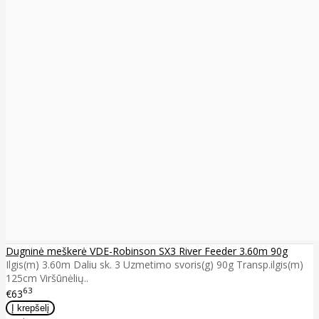
Dugninė meškerė VDE-Robinson SX3 River Feeder 3.60m 90g
Ilgis(m) 3.60m Daliu sk. 3 Uzmetimo svoris(g) 90g Transp.ilgis(m)
125cm Viršūnėlių..
63
€63