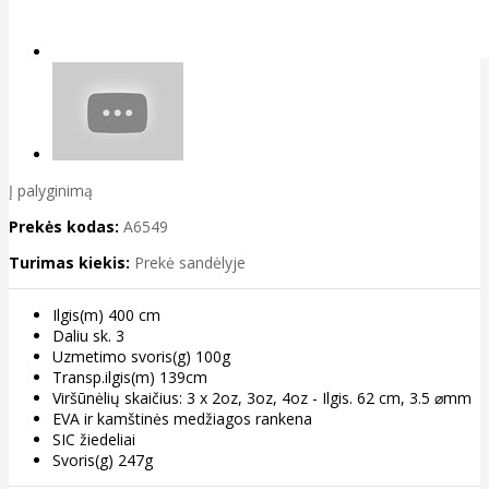
Į palyginimą
Prekės kodas:
A6549
Turimas kiekis:
Prekė sandėlyje
Ilgis(m) 400 cm
Daliu sk. 3
Uzmetimo svoris(g) 100g
Transp.ilgis(m) 139cm
Viršūnėlių skaičius: 3 x 2oz, 3oz, 4oz - Ilgis. 62 cm, 3.5 ⌀mm
EVA ir kamštinės medžiagos rankena
SIC žiedeliai
Svoris(g) 247g