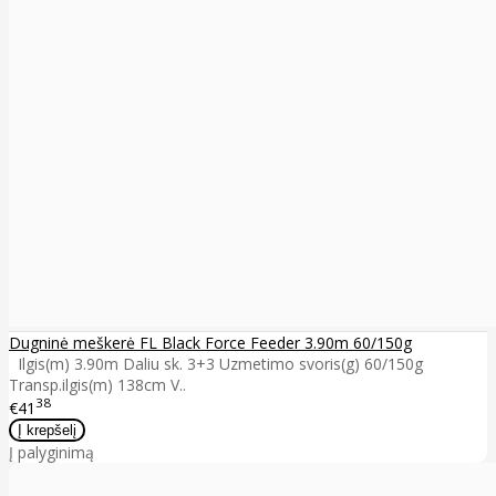
Dugninė meškerė FL Black Force Feeder 3.90m 60/150g
Ilgis(m) 3.90m Daliu sk. 3+3 Uzmetimo svoris(g) 60/150g
Transp.ilgis(m) 138cm V..
38
€41
Į palyginimą