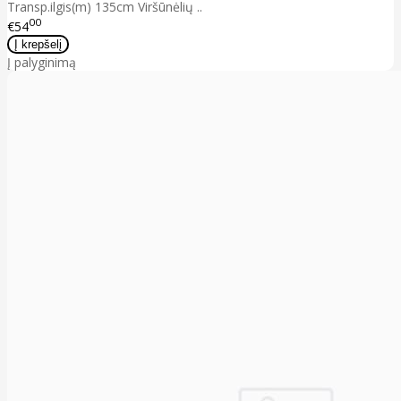
Transp.ilgis(m) 135cm Viršūnėlių ..
00
€54
Į palyginimą