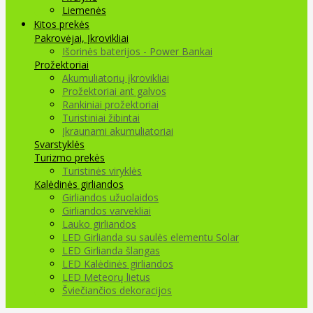
Liemenės
Kitos prekės
Pakrovėjai, Įkrovikliai
Išorinės baterijos - Power Bankai
Prožektoriai
Akumuliatorių įkrovikliai
Prožektoriai ant galvos
Rankiniai prožektoriai
Turistiniai žibintai
Įkraunami akumuliatoriai
Svarstyklės
Turizmo prekės
Turistinės viryklės
Kalėdinės girliandos
Girliandos užuolaidos
Girliandos varvekliai
Lauko girliandos
LED Girlianda su saulės elementu Solar
LED Girlianda šlangas
LED Kalėdinės girliandos
LED Meteorų lietus
Šviečiančios dekoracijos