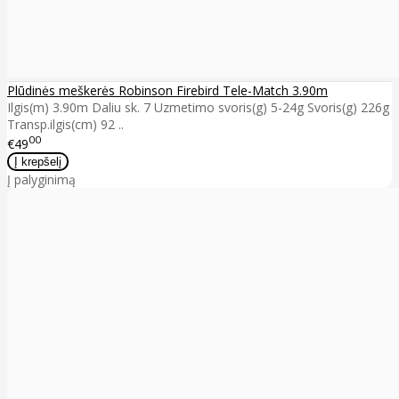
Plūdinės meškerės Robinson Firebird Tele-Match 3.90m
Ilgis(m) 3.90m Daliu sk. 7 Uzmetimo svoris(g) 5-24g Svoris(g) 226g
Transp.ilgis(cm) 92 ..
00
€49
Į palyginimą