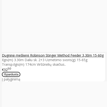
Dugninė meškerė Robinson Stinger Method Feeder 3,30m 15-60g
Ilgis(m) 3.30m Daliu sk. 2+3 Uzmetimo svoris(g) 15-65g
Transp.ilgis(m) 174cm Viršūnėlių skaičius..
50
€32
Į palyginimą