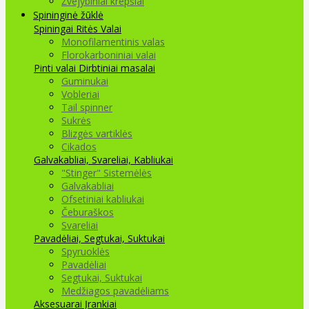
Žvejybiniai krepšiai
Spininginė žūklė
Spiningai
Ritės
Valai
Monofilamentinis valas
Florokarboniniai valai
Pinti valai
Dirbtiniai masalai
Guminukai
Vobleriai
Tail spinner
Sukrės
Blizgės vartiklės
Cikados
Galvakabliai, Svareliai, Kabliukai
"Stinger" Sistemėlės
Galvakabliai
Ofsetiniai kabliukai
Čeburaškos
Svareliai
Pavadėliai, Segtukai, Suktukai
Spyruoklės
Pavadėliai
Segtukai, Suktukai
Medžiagos pavadėliams
Aksesuarai Įrankiai