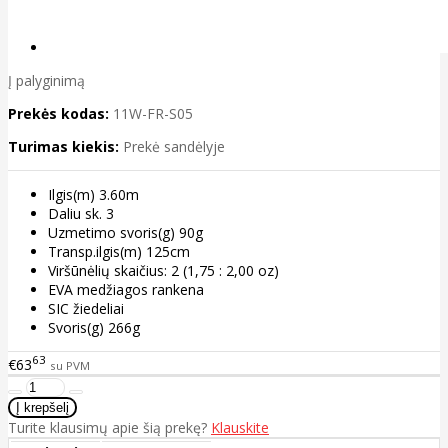
Į palyginimą
Prekės kodas:
11W-FR-S05
Turimas kiekis:
Prekė sandėlyje
Ilgis(m) 3.60m
Daliu sk. 3
Uzmetimo svoris(g) 90g
Transp.ilgis(m) 125cm
Viršūnėlių skaičius: 2 (1,75 : 2,00 oz)
EVA medžiagos rankena
SIC žiedeliai
Svoris(g) 266g
63
€63
su PVM
Turite klausimų apie šią prekę?
Klauskite