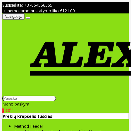
Susisiekite:
+37064556365
Iki nemokamo pristatymo liko €121.00
Navigacija
Mano paskyra
00
€0
0
Prekių krepšelis tuščias!
Method Feeder