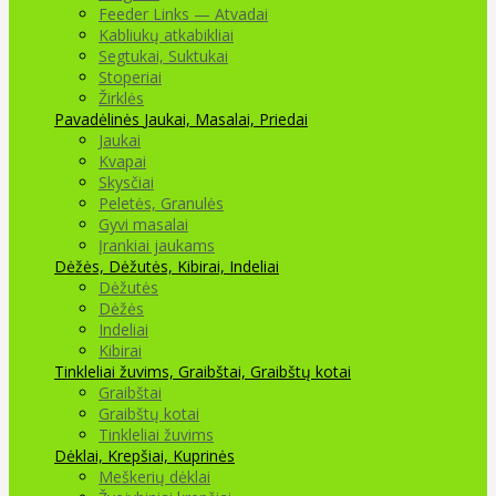
Feeder Links — Atvadai
Kabliukų atkabikliai
Segtukai, Suktukai
Stoperiai
Žirklės
Pavadėlinės
Jaukai, Masalai, Priedai
Jaukai
Kvapai
Skysčiai
Peletės, Granulės
Gyvi masalai
Įrankiai jaukams
Dėžės, Dėžutės, Kibirai, Indeliai
Dėžutės
Dėžės
Indeliai
Kibirai
Tinkleliai žuvims, Graibštai, Graibštų kotai
Graibštai
Graibštų kotai
Tinkleliai žuvims
Dėklai, Krepšiai, Kuprinės
Meškerių dėklai