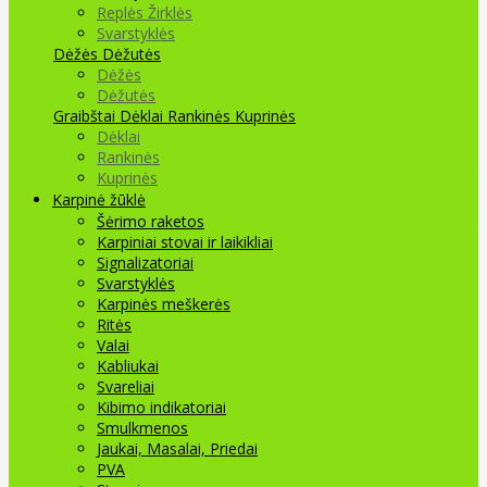
Replės Žirklės
Svarstyklės
Dėžės Dėžutės
Dėžės
Dėžutės
Graibštai
Dėklai Rankinės Kuprinės
Dėklai
Rankinės
Kuprinės
Karpinė žūklė
Šėrimo raketos
Karpiniai stovai ir laikikliai
Signalizatoriai
Svarstyklės
Karpinės meškerės
Ritės
Valai
Kabliukai
Svareliai
Kibimo indikatoriai
Smulkmenos
Jaukai, Masalai, Priedai
PVA