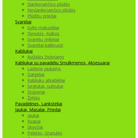
Slankiojančios plūdės
Neslankiojančios plūdės
Plūdžių priedai
Svareliai
Gylio matuokliai
Slyvutės, Kulkos
Svarelių rinkiniai
Svareliai kalibruoti
Kabliukai
Avižėlės žiobriams
Kabliukai su pavadėliu
Smulkmenos, Aksesuarai
Laidynė jaukams
Dalgeliai
Kabliukų atkabikliai
Segtukai, suktukai
Stoperiai
Žirklės
Pavadėlinės, Lanksteliai
Jaukai, Masalai, Priedai
Jaukai
Kvapai
Skysčiai
Peletės, Granulės