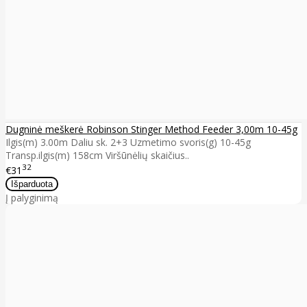
Dugninė meškerė Robinson Stinger Method Feeder 3,00m 10-45g
Ilgis(m) 3.00m Daliu sk. 2+3 Uzmetimo svoris(g) 10-45g
Transp.ilgis(m) 158cm Viršūnėlių skaičius..
32
€31
Į palyginimą