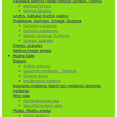
Pavadėliai Method Feeder
Method Šėryklos, Formos
Method Formos
Method Šėryklos
Jungtys, Suktukai
Grąžtai, Adatos
Praplėtėjas, Gumytės, Smaigai, Stoperiai
Gumelės masalams
Gumyčių prapletėjas
Masalų stoperiai, Pushstop
Smaigai, Adatėlės
Peletės, Granulės
Method Feeder priedai
Plūdinė žūklė
Štekeris
Rolikas stekeriui
Sudurtinės meškerės - Štekeriai
Štekerio guma
Smulkmenos štekeriui
Boloninės meškerės
Match tipo meškerės
Sportinės
meškerės
Ritės
Valai
Florokarboniniai valai
Monofilamentinis valas
Plūdės, Plūdžių priedai
Dėklai plūdėms