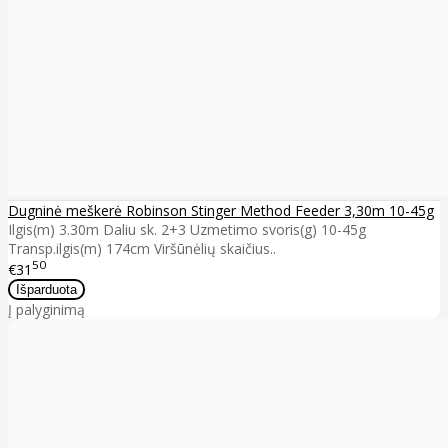
Dugninė meškerė Robinson Stinger Method Feeder 3,30m 10-45g
Ilgis(m) 3.30m Daliu sk. 2+3 Uzmetimo svoris(g) 10-45g
Transp.ilgis(m) 174cm Viršūnėlių skaičius..
50
€31
Į palyginimą