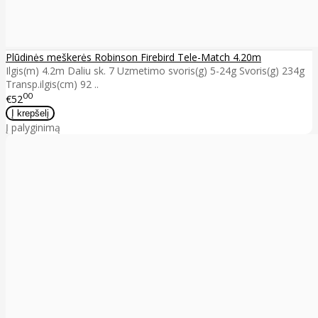
Plūdinės meškerės Robinson Firebird Tele-Match 4.20m
Ilgis(m) 4.2m Daliu sk. 7 Uzmetimo svoris(g) 5-24g Svoris(g) 234g
Transp.ilgis(cm) 92 ..
00
€52
Į palyginimą