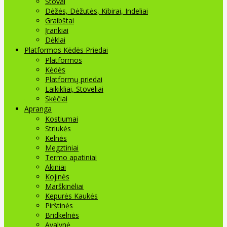
Stovai
Dėžės, Dėžutės, Kibirai, Indeliai
Graibštai
Įrankiai
Dėklai
Platformos Kėdės Priedai
Platformos
Kėdės
Platformų priedai
Laikikliai, Stoveliai
Skėčiai
Apranga
Kostiumai
Striukės
Kelnės
Megztiniai
Termo apatiniai
Akiniai
Kojinės
Marškinėliai
Kepurės Kaukės
Pirštinės
Bridkelnės
Avalynė