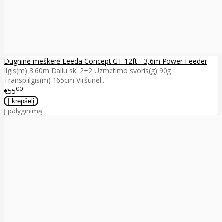
Dugninė meškerė Leeda Concept GT 12ft - 3,6m Power Feeder
Ilgis(m) 3.60m Daliu sk. 2+2 Uzmetimo svoris(g) 90g
Transp.ilgis(m) 165cm Viršūnėl..
00
€55
Į palyginimą