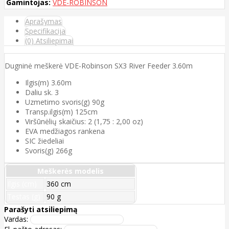
Gamintojas:
VDE-ROBINSON
Aprašymas
Specifikacija
(0) Atsiliepimai
Dugninė meškerė VDE-Robinson SX3 River Feeder 3.60m
Ilgis(m) 3.60m
Daliu sk. 3
Uzmetimo svoris(g) 90g
Transp.ilgis(m) 125cm
Viršūnėlių skaičius: 2 (1,75 : 2,00 oz)
EVA medžiagos rankena
SIC žiedeliai
Svoris(g) 266g
Meškerės modelis
Ilgis (cm)
360 cm
Testas (g)
90 g
Parašyti atsiliepimą
Vardas: