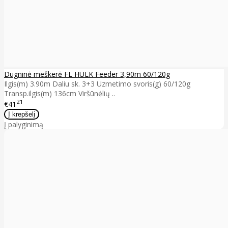
Dugninė meškerė FL HULK Feeder 3,90m 60/120g
Ilgis(m) 3.90m Daliu sk. 3+3 Uzmetimo svoris(g) 60/120g
Transp.ilgis(m) 136cm Viršūnėlių ..
21
€41
Į palyginimą