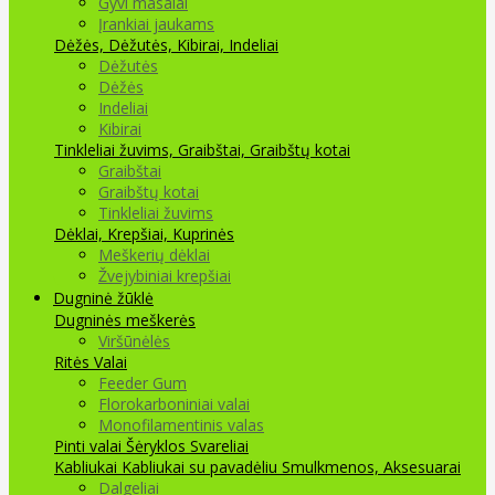
Gyvi masalai
Įrankiai jaukams
Dėžės, Dėžutės, Kibirai, Indeliai
Dėžutės
Dėžės
Indeliai
Kibirai
Tinkleliai žuvims, Graibštai, Graibštų kotai
Graibštai
Graibštų kotai
Tinkleliai žuvims
Dėklai, Krepšiai, Kuprinės
Meškerių dėklai
Žvejybiniai krepšiai
Dugninė žūklė
Dugninės meškerės
Viršūnėlės
Ritės
Valai
Feeder Gum
Florokarboniniai valai
Monofilamentinis valas
Pinti valai
Šėryklos
Svareliai
Kabliukai
Kabliukai su pavadėliu
Smulkmenos, Aksesuarai
Dalgeliai