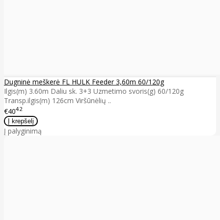
Dugninė meškerė FL HULK Feeder 3,60m 60/120g
Ilgis(m) 3.60m Daliu sk. 3+3 Uzmetimo svoris(g) 60/120g
Transp.ilgis(m) 126cm Viršūnėlių ..
42
€40
Į palyginimą