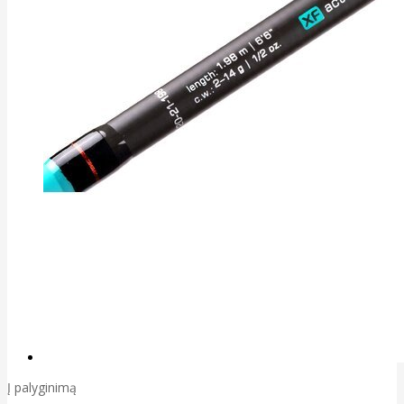
Į palyginimą