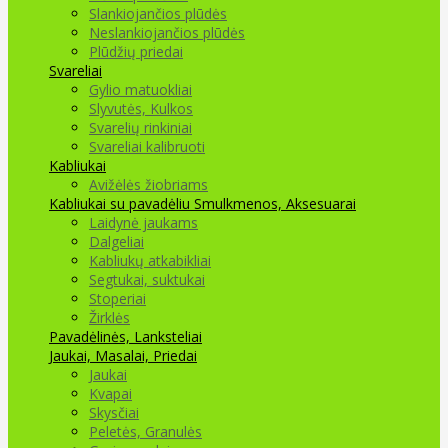
Slankiojančios plūdės
Neslankiojančios plūdės
Plūdžių priedai
Svareliai
Gylio matuokliai
Slyvutės, Kulkos
Svarelių rinkiniai
Svareliai kalibruoti
Kabliukai
Avižėlės žiobriams
Kabliukai su pavadėliu
Smulkmenos, Aksesuarai
Laidynė jaukams
Dalgeliai
Kabliukų atkabikliai
Segtukai, suktukai
Stoperiai
Žirklės
Pavadėlinės, Lanksteliai
Jaukai, Masalai, Priedai
Jaukai
Kvapai
Skysčiai
Peletės, Granulės