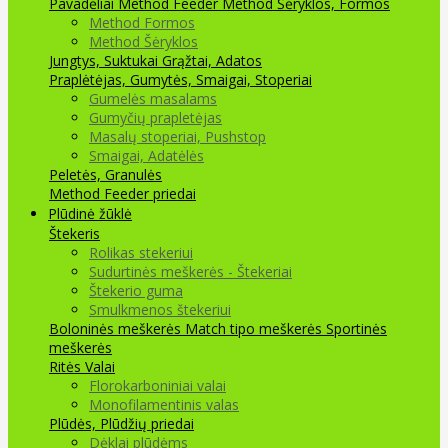
Pavadėliai Method Feeder
Method Šėryklos, Formos
Method Formos
Method Šėryklos
Jungtys, Suktukai
Grąžtai, Adatos
Praplėtėjas, Gumytės, Smaigai, Stoperiai
Gumelės masalams
Gumyčių prapletėjas
Masalų stoperiai, Pushstop
Smaigai, Adatėlės
Peletės, Granulės
Method Feeder priedai
Plūdinė žūklė
Štekeris
Rolikas stekeriui
Sudurtinės meškerės - Štekeriai
Štekerio guma
Smulkmenos štekeriui
Boloninės meškerės
Match tipo meškerės
Sportinės
meškerės
Ritės
Valai
Florokarboniniai valai
Monofilamentinis valas
Plūdės, Plūdžių priedai
Dėklai plūdėms