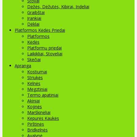
Stovai
Dėžės, Dėžutės, Kibirai, Indeliai
Graibštai
Įrankiai
Dėklai
Platformos Kėdės Priedai
Platformos
Kėdės
Platformų priedai
Laikikliai, Stoveliai
Skėčiai
Apranga
Kostiumai
Striukės
Kelnės
Megztiniai
Termo apatiniai
Akiniai
Kojinės
Marškinėliai
Kepurės Kaukės
Pirštinės
Bridkelnės
Avalynė