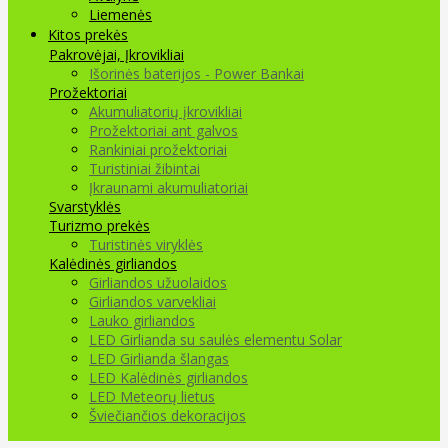
Liemenės
Kitos prekės
Pakrovėjai, Įkrovikliai
Išorinės baterijos - Power Bankai
Prožektoriai
Akumuliatorių įkrovikliai
Prožektoriai ant galvos
Rankiniai prožektoriai
Turistiniai žibintai
Įkraunami akumuliatoriai
Svarstyklės
Turizmo prekės
Turistinės viryklės
Kalėdinės girliandos
Girliandos užuolaidos
Girliandos varvekliai
Lauko girliandos
LED Girlianda su saulės elementu Solar
LED Girlianda šlangas
LED Kalėdinės girliandos
LED Meteorų lietus
Šviečiančios dekoracijos