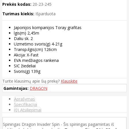
Prekės kodas:
20-23-245
Turimas kiekis:
Išparduota
Japonijos kompanijos Toray grafitas
lgis(m) 2,45m
Daliu sk. 2
Uzmetimo svoris(g) 4-21g
Transp.ilgis(cm) 126cm
Akcija: X-Fast
EVA medžiagos rankena
SIC žiedeliai
Svoris(g) 139g
Turite klausimų apie šią prekę?
Klauskite
Gamintojas:
DRAGON
Aprašymas
Specifikacija
(0) Atsiliepimai
Spiningas Dragon Invader Spin - Šis spiningas pagamintas iš