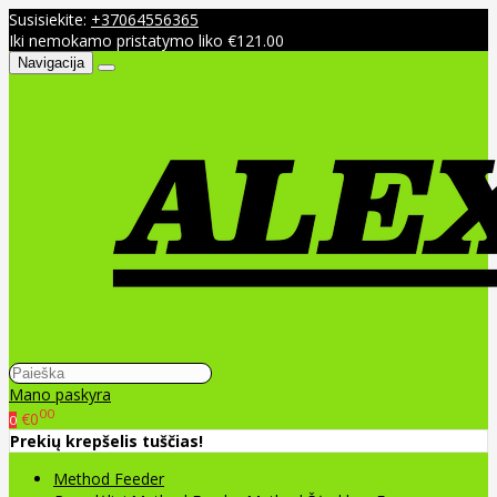
Susisiekite:
+37064556365
Iki nemokamo pristatymo liko €121.00
Navigacija
Mano paskyra
00
€0
0
Prekių krepšelis tuščias!
Method Feeder