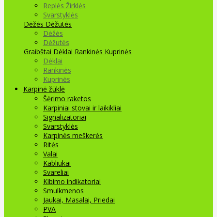
Replės Žirklės
Svarstyklės
Dėžės Dėžutės
Dėžės
Dėžutės
Graibštai
Dėklai Rankinės Kuprinės
Dėklai
Rankinės
Kuprinės
Karpinė žūklė
Šėrimo raketos
Karpiniai stovai ir laikikliai
Signalizatoriai
Svarstyklės
Karpinės meškerės
Ritės
Valai
Kabliukai
Svareliai
Kibimo indikatoriai
Smulkmenos
Jaukai, Masalai, Priedai
PVA