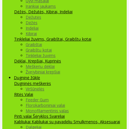
Gyvi masalai
Įrankiai jaukams
Dėžės, Dėžutės, Kibirai, Indeliai
Dėžutės
Dėžės
Indeliai
Kibirai
Tinkleliai žuvims, Graibštai, Graibštų kotai
Graibštai
Graibštų kotai
Tinkleliai žuvims
Dėklai, Krepšiai, Kuprinės
Meškerių dėklai
Žvejybiniai krepšiai
Dugninė žūklė
Dugninės meškerės
Viršūnėlės
Ritės
Valai
Feeder Gum
Florokarboniniai valai
Monofilamentinis valas
Pinti valai
Šėryklos
Svareliai
Kabliukai
Kabliukai su pavadėliu
Smulkmenos, Aksesuarai
Dalgeliai