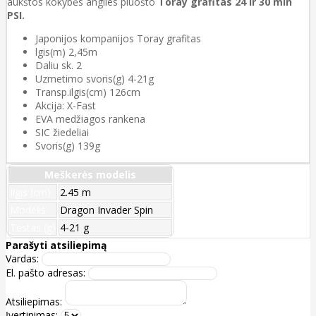
aukštos kokybės anglies pluošto
Toray grafitas 24 ir 30 mln
PSI.
Japonijos kompanijos Toray grafitas
lgis(m) 2,45m
Daliu sk. 2
Uzmetimo svoris(g) 4-21g
Transp.ilgis(cm) 126cm
Akcija: X-Fast
EVA medžiagos rankena
SIC žiedeliai
Svoris(g) 139g
Meškerės modelis
Ilgis (cm)
2.45 m
Modelis
Dragon Invader Spin
Testas (g)
4-21 g
Parašyti atsiliepimą
Vardas:
El. pašto adresas:
Atsiliepimas:
Įvertinimas: