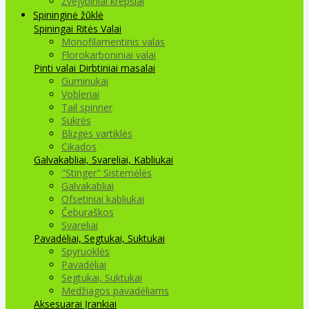
Žvejybiniai krepšiai
Spininginė žūklė
Spiningai
Ritės
Valai
Monofilamentinis valas
Florokarboniniai valai
Pinti valai
Dirbtiniai masalai
Guminukai
Vobleriai
Tail spinner
Sukrės
Blizgės vartiklės
Cikados
Galvakabliai, Svareliai, Kabliukai
"Stinger" Sistemėlės
Galvakabliai
Ofsetiniai kabliukai
Čeburaškos
Svareliai
Pavadėliai, Segtukai, Suktukai
Spyruoklės
Pavadėliai
Segtukai, Suktukai
Medžiagos pavadėliams
Aksesuarai Įrankiai