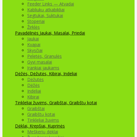
Feeder Links — Atvadai
Kabliukų atkabikliai
Segtukai, Suktukai
Stoperiai
Žirklės
Pavadėlinės
Jaukai, Masalai, Priedai
Jaukai
Kvapai
Skysčiai
Peletės, Granulės
Gyvi masalai
Įrankiai jaukams
Dėžės, Dėžutės, Kibirai, Indeliai
Dėžutės
Dėžės
Indeliai
Kibirai
Tinkleliai žuvims, Graibštai, Graibštų kotai
Graibštai
Graibštų kotai
Tinkleliai žuvims
Dėklai, Krepšiai, Kuprinės
Meškerių dėklai