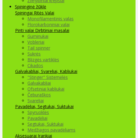
Žvejybiniai krepšiai
Spininginė žūklė
Spiningai
Ritės
Valai
Monofilamentinis valas
Florokarboniniai valai
Pinti valai
Dirbtiniai masalai
Guminukai
Vobleriai
Tail spinner
Sukrės
Blizgės vartiklės
Cikados
Galvakabliai, Svareliai, Kabliukai
"Stinger" Sistemėlės
Galvakabliai
Ofsetiniai kabliukai
Čeburaškos
Svareliai
Pavadėliai, Segtukai, Suktukai
Spyruoklės
Pavadėliai
Segtukai, Suktukai
Medžiagos pavadėliams
Aksesuarai Įrankiai