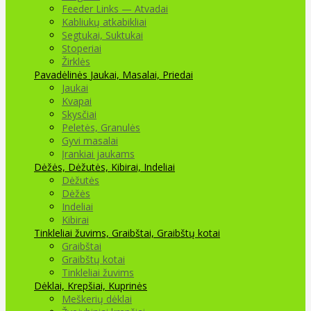
Feeder Links — Atvadai
Kabliukų atkabikliai
Segtukai, Suktukai
Stoperiai
Žirklės
Pavadėlinės
Jaukai, Masalai, Priedai
Jaukai
Kvapai
Skysčiai
Peletės, Granulės
Gyvi masalai
Įrankiai jaukams
Dėžės, Dėžutės, Kibirai, Indeliai
Dėžutės
Dėžės
Indeliai
Kibirai
Tinkleliai žuvims, Graibštai, Graibštų kotai
Graibštai
Graibštų kotai
Tinkleliai žuvims
Dėklai, Krepšiai, Kuprinės
Meškerių dėklai