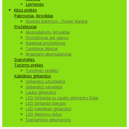
Liemenės
Kitos prekės
Pakrovėjai, Įkrovikliai
Išorinės baterijos - Power Bankai
Prožektoriai
Akumuliatorių įkrovikliai
Prožektoriai ant galvos
Rankiniai prožektoriai
Turistiniai žibintai
Įkraunami akumuliatoriai
Svarstyklės
Turizmo prekės
Turistinės viryklės
Kalėdinės girliandos
Girliandos užuolaidos
Girliandos varvekliai
Lauko girliandos
LED Girlianda su saulės elementu Solar
LED Girlianda šlangas
LED Kalėdinės girliandos
LED Meteorų lietus
Šviečiančios dekoracijos