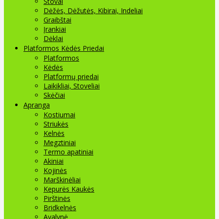
Stovai
Dėžės, Dėžutės, Kibirai, Indeliai
Graibštai
Įrankiai
Dėklai
Platformos Kėdės Priedai
Platformos
Kėdės
Platformų priedai
Laikikliai, Stoveliai
Skėčiai
Apranga
Kostiumai
Striukės
Kelnės
Megztiniai
Termo apatiniai
Akiniai
Kojinės
Marškinėliai
Kepurės Kaukės
Pirštinės
Bridkelnės
Avalynė