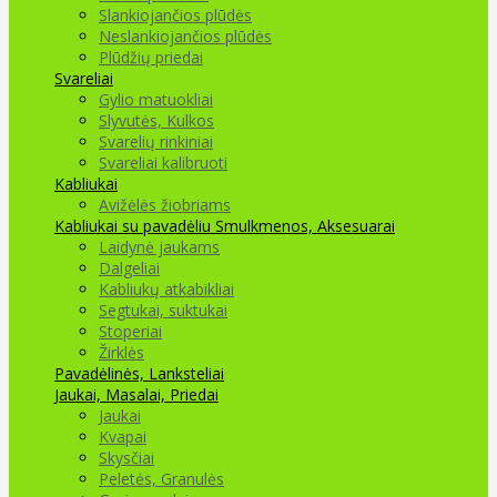
Slankiojančios plūdės
Neslankiojančios plūdės
Plūdžių priedai
Svareliai
Gylio matuokliai
Slyvutės, Kulkos
Svarelių rinkiniai
Svareliai kalibruoti
Kabliukai
Avižėlės žiobriams
Kabliukai su pavadėliu
Smulkmenos, Aksesuarai
Laidynė jaukams
Dalgeliai
Kabliukų atkabikliai
Segtukai, suktukai
Stoperiai
Žirklės
Pavadėlinės, Lanksteliai
Jaukai, Masalai, Priedai
Jaukai
Kvapai
Skysčiai
Peletės, Granulės