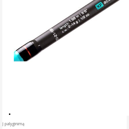
Į palyginimą