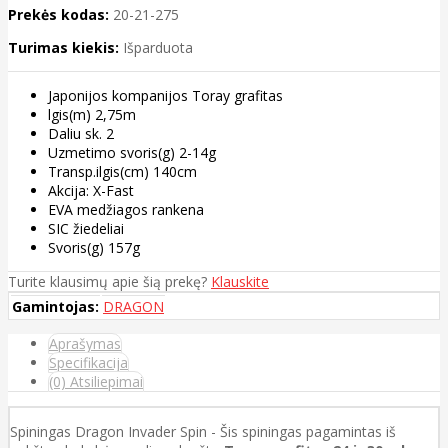
Prekės kodas:
20-21-275
Turimas kiekis:
Išparduota
Japonijos kompanijos Toray grafitas
lgis(m) 2,75m
Daliu sk. 2
Uzmetimo svoris(g) 2-14g
Transp.ilgis(cm) 140cm
Akcija: X-Fast
EVA medžiagos rankena
SIC žiedeliai
Svoris(g) 157g
Turite klausimų apie šią prekę?
Klauskite
Gamintojas:
DRAGON
Aprašymas
Specifikacija
(0) Atsiliepimai
Spiningas Dragon Invader Spin - Šis spiningas pagamintas iš