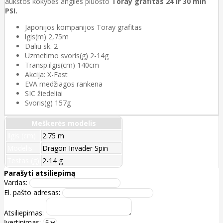
aukštos kokybės anglies pluošto
Toray grafitas 24 ir 30 mln
PSI.
Japonijos kompanijos Toray grafitas
lgis(m) 2,75m
Daliu sk. 2
Uzmetimo svoris(g) 2-14g
Transp.ilgis(cm) 140cm
Akcija: X-Fast
EVA medžiagos rankena
SIC žiedeliai
Svoris(g) 157g
Meškerės modelis
Ilgis (cm)
2.75 m
Modelis
Dragon Invader Spin
Testas (g)
2-14 g
Parašyti atsiliepimą
Vardas:
El. pašto adresas:
Atsiliepimas:
Įvertinimas: