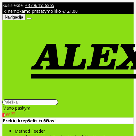
Susisiekite:
+37064556365
Iki nemokamo pristatymo liko €121.00
Navigacija
Mano paskyra
00
€0
0
Prekių krepšelis tuščias!
Method Feeder