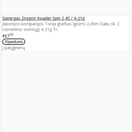
Spiningas Dragon Invader Spin 2,45 / 4-21g
Japonijos kompanijos Toray grafitas lgis(m) 2,45m Daliu sk. 2
Uzmetimo svoris(g) 4-21g Tr..
32
€67
Į palyginimą