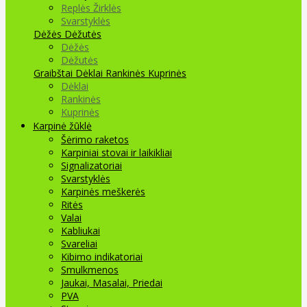
Replės Žirklės
Svarstyklės
Dėžės Dėžutės
Dėžės
Dėžutės
Graibštai
Dėklai Rankinės Kuprinės
Dėklai
Rankinės
Kuprinės
Karpinė žūklė
Šėrimo raketos
Karpiniai stovai ir laikikliai
Signalizatoriai
Svarstyklės
Karpinės meškerės
Ritės
Valai
Kabliukai
Svareliai
Kibimo indikatoriai
Smulkmenos
Jaukai, Masalai, Priedai
PVA