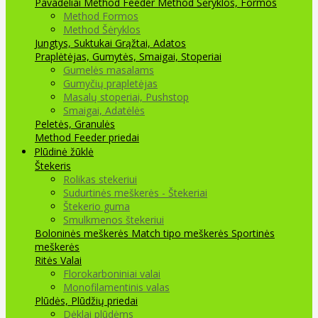
Pavadėliai Method Feeder
Method Šėryklos, Formos
Method Formos
Method Šėryklos
Jungtys, Suktukai
Grąžtai, Adatos
Praplėtėjas, Gumytės, Smaigai, Stoperiai
Gumelės masalams
Gumyčių prapletėjas
Masalų stoperiai, Pushstop
Smaigai, Adatėlės
Peletės, Granulės
Method Feeder priedai
Plūdinė žūklė
Štekeris
Rolikas stekeriui
Sudurtinės meškerės - Štekeriai
Štekerio guma
Smulkmenos štekeriui
Boloninės meškerės
Match tipo meškerės
Sportinės
meškerės
Ritės
Valai
Florokarboniniai valai
Monofilamentinis valas
Plūdės, Plūdžių priedai
Dėklai plūdėms