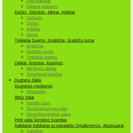
Gyvi masalai
Įrankiai jaukams
Dėžės, Dėžutės, Kibirai, Indeliai
Dėžutės
Dėžės
Indeliai
Kibirai
Tinkleliai žuvims, Graibštai, Graibštų kotai
Graibštai
Graibštų kotai
Tinkleliai žuvims
Dėklai, Krepšiai, Kuprinės
Meškerių dėklai
Žvejybiniai krepšiai
Dugninė žūklė
Dugninės meškerės
Viršūnėlės
Ritės
Valai
Feeder Gum
Florokarboniniai valai
Monofilamentinis valas
Pinti valai
Šėryklos
Svareliai
Kabliukai
Kabliukai su pavadėliu
Smulkmenos, Aksesuarai
Dalgeliai