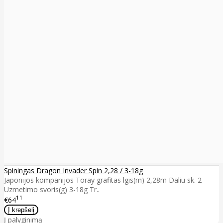
Spiningas Dragon Invader Spin 2,28 / 3-18g
Japonijos kompanijos Toray grafitas lgis(m) 2,28m Daliu sk. 2
Uzmetimo svoris(g) 3-18g Tr..
11
€64
Į palyginimą