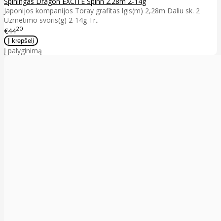
Spiningas Dragon EXCITE Spinn 2.28m 2-14g
Japonijos kompanijos Toray grafitas lgis(m) 2,28m Daliu sk. 2
Uzmetimo svoris(g) 2-14g Tr..
20
€44
Į palyginimą