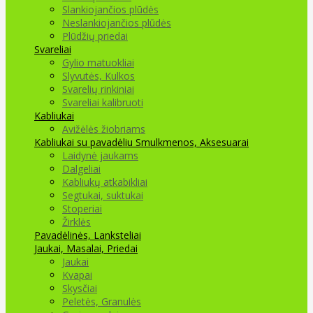
Slankiojančios plūdės
Neslankiojančios plūdės
Plūdžių priedai
Svareliai
Gylio matuokliai
Slyvutės, Kulkos
Svarelių rinkiniai
Svareliai kalibruoti
Kabliukai
Avižėlės žiobriams
Kabliukai su pavadėliu
Smulkmenos, Aksesuarai
Laidynė jaukams
Dalgeliai
Kabliukų atkabikliai
Segtukai, suktukai
Stoperiai
Žirklės
Pavadėlinės, Lanksteliai
Jaukai, Masalai, Priedai
Jaukai
Kvapai
Skysčiai
Peletės, Granulės