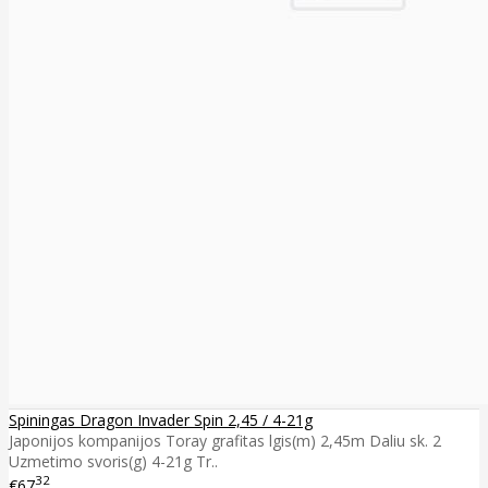
Spiningas Dragon Invader Spin 2,45 / 4-21g
Japonijos kompanijos Toray grafitas lgis(m) 2,45m Daliu sk. 2
Uzmetimo svoris(g) 4-21g Tr..
32
€67