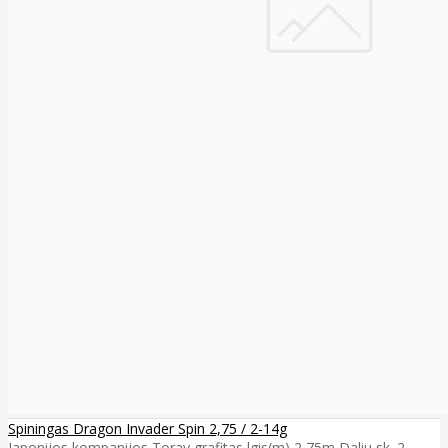
Spiningas Dragon Invader Spin 2,75 / 2-14g
Japonijos kompanijos Toray grafitas lgis(m) 2,75m Daliu sk. 2