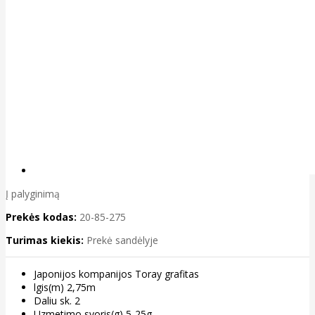
Į palyginimą
Prekės kodas:
20-85-275
Turimas kiekis:
Prekė sandėlyje
Japonijos kompanijos Toray grafitas
lgis(m) 2,75m
Daliu sk. 2
Uzmetimo svoris(g) 5-25g