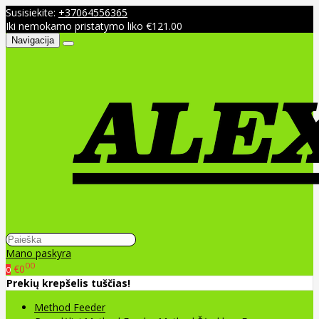
Susisiekite:
+37064556365
Iki nemokamo pristatymo liko €121.00
Navigacija
Mano paskyra
00
€0
0
Prekių krepšelis tuščias!
Method Feeder