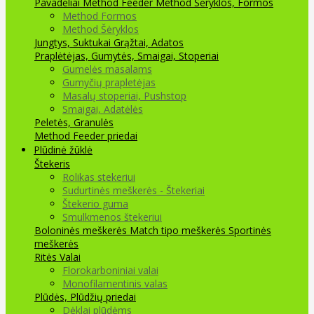
Pavadėliai Method Feeder
Method Šėryklos, Formos
Method Formos
Method Šėryklos
Jungtys, Suktukai
Grąžtai, Adatos
Praplėtėjas, Gumytės, Smaigai, Stoperiai
Gumelės masalams
Gumyčių prapletėjas
Masalų stoperiai, Pushstop
Smaigai, Adatėlės
Peletės, Granulės
Method Feeder priedai
Plūdinė žūklė
Štekeris
Rolikas stekeriui
Sudurtinės meškerės - Štekeriai
Štekerio guma
Smulkmenos štekeriui
Boloninės meškerės
Match tipo meškerės
Sportinės
meškerės
Ritės
Valai
Florokarboniniai valai
Monofilamentinis valas
Plūdės, Plūdžių priedai
Dėklai plūdėms