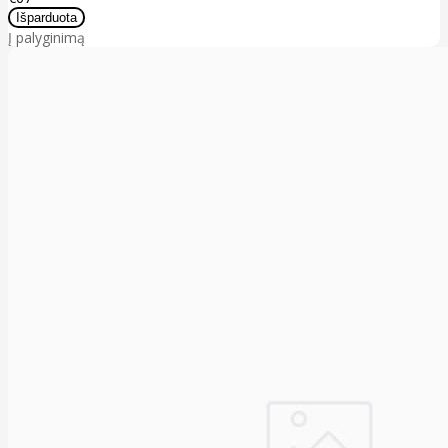
Į palyginimą