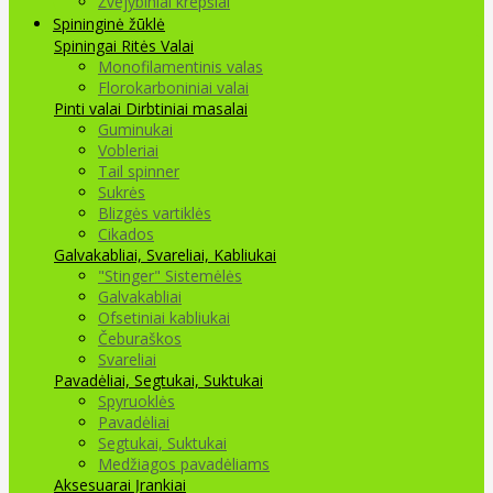
Žvejybiniai krepšiai
Spininginė žūklė
Spiningai
Ritės
Valai
Monofilamentinis valas
Florokarboniniai valai
Pinti valai
Dirbtiniai masalai
Guminukai
Vobleriai
Tail spinner
Sukrės
Blizgės vartiklės
Cikados
Galvakabliai, Svareliai, Kabliukai
"Stinger" Sistemėlės
Galvakabliai
Ofsetiniai kabliukai
Čeburaškos
Svareliai
Pavadėliai, Segtukai, Suktukai
Spyruoklės
Pavadėliai
Segtukai, Suktukai
Medžiagos pavadėliams
Aksesuarai Įrankiai