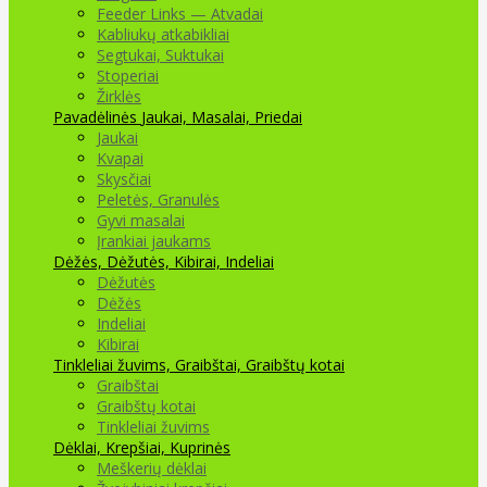
Feeder Links — Atvadai
Kabliukų atkabikliai
Segtukai, Suktukai
Stoperiai
Žirklės
Pavadėlinės
Jaukai, Masalai, Priedai
Jaukai
Kvapai
Skysčiai
Peletės, Granulės
Gyvi masalai
Įrankiai jaukams
Dėžės, Dėžutės, Kibirai, Indeliai
Dėžutės
Dėžės
Indeliai
Kibirai
Tinkleliai žuvims, Graibštai, Graibštų kotai
Graibštai
Graibštų kotai
Tinkleliai žuvims
Dėklai, Krepšiai, Kuprinės
Meškerių dėklai