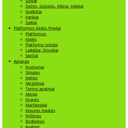
Stovai
Dėžės, Dėžutės, Kibirai, Indeliai
Graibštai
Įrankiai
Dėklai
Platformos Kėdės Priedai
Platformos
Kėdės
Platformų priedai
Laikikliai, Stoveliai
Skėčiai
Apranga
Kostiumai
Striukės
Kelnės
Megztiniai
Termo apatiniai
Akiniai
Kojinės
Marškinėliai
Kepurės Kaukės
Pirštinės
Bridkelnės
Avalynė