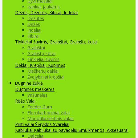
Gyvi masalai
Įrankiai jaukams
Dėžės, Dėžutės, Kibirai, Indeliai
Dėžutės
Dėžės
Indeliai
Kibirai
Tinkleliai žuvims, Graibštai, Graibštų kotai
Graibštai
Graibštų kotai
Tinkleliai žuvims
Dėklai, Krepšiai, Kuprinės
Meškerių dėklai
Žvejybiniai krepšiai
Dugninė žūklė
Dugninės meškerės
Viršūnėlės
Ritės
Valai
Feeder Gum
Florokarboniniai valai
Monofilamentinis valas
Pinti valai
Šėryklos
Svareliai
Kabliukai
Kabliukai su pavadėliu
Smulkmenos, Aksesuarai
Dalgeliai