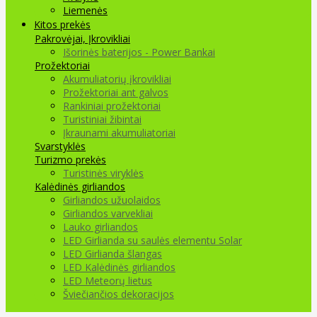
Liemenės
Kitos prekės
Pakrovėjai, Įkrovikliai
Išorinės baterijos - Power Bankai
Prožektoriai
Akumuliatorių įkrovikliai
Prožektoriai ant galvos
Rankiniai prožektoriai
Turistiniai žibintai
Įkraunami akumuliatoriai
Svarstyklės
Turizmo prekės
Turistinės viryklės
Kalėdinės girliandos
Girliandos užuolaidos
Girliandos varvekliai
Lauko girliandos
LED Girlianda su saulės elementu Solar
LED Girlianda šlangas
LED Kalėdinės girliandos
LED Meteorų lietus
Šviečiančios dekoracijos