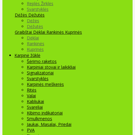
Replės Žirklės
Svarstyklės
Dėžės Dėžutės
Dėžės
Dėžutės
Graibštai
Dėklai Rankinės Kuprinės
Dėklai
Rankinės
Kuprinės
Karpinė žūklė
Šėrimo raketos
Karpiniai stovai ir laikikliai
Signalizatoriai
Svarstyklės
Karpinės meškerės
Ritės
Valai
Kabliukai
Svareliai
Kibimo indikatoriai
Smulkmenos
Jaukai, Masalai, Priedai
PVA