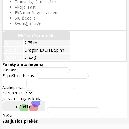
Transp.ilgis(cm) 141cm
Akcija: Fast
EVA medžiagos rankena
SIC žiedeliai
Svoris(g) 157g
Meškerės modelis
Ilgis (cm)
2.75 m
Modelis
Dragon EXCITE Spinn
Testas (g)
5-25 g
Parašyti atsiliepimą
Vardas:
El. pašto adresas:
Atsiliepimas:
Įvertinimas:
Įveskite saugos kodą:
Rašyti
Susijusios prekės