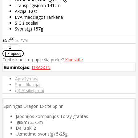
Transp.ilgis(cm) 141cm
Akcija: Fast
EVA medžiagos rankena
SIC žiedeliai
Svoris(g) 157g
00
€52
su PVM
Turite klausimų apie šią prekę?
Klauskite
Gamintojas:
DRAGON
Aprašymas
Specifikacija
(0) Atsiliepimai
Spiningas Dragon Excite Spinn
Japonijos kompanijos Toray grafitas
lgis(m) 2,75m
Daliu sk. 2
Uzmetimo svoris(g) 5-25g