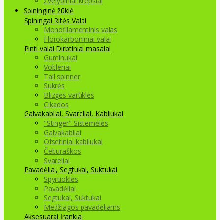
Žvejybiniai krepšiai
Spininginė žūklė
Spiningai
Ritės
Valai
Monofilamentinis valas
Florokarboniniai valai
Pinti valai
Dirbtiniai masalai
Guminukai
Vobleriai
Tail spinner
Sukrės
Blizgės vartiklės
Cikados
Galvakabliai, Svareliai, Kabliukai
"Stinger" Sistemėlės
Galvakabliai
Ofsetiniai kabliukai
Čeburaškos
Svareliai
Pavadėliai, Segtukai, Suktukai
Spyruoklės
Pavadėliai
Segtukai, Suktukai
Medžiagos pavadėliams
Aksesuarai Įrankiai