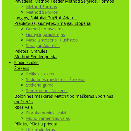
Pavadėliai Method Feeder
Method Šėryklos, Formos
Method Formos
Method Šėryklos
Jungtys, Suktukai
Grąžtai, Adatos
Praplėtėjas, Gumytės, Smaigai, Stoperiai
Gumelės masalams
Gumyčių prapletėjas
Masalų stoperiai, Pushstop
Smaigai, Adatėlės
Peletės, Granulės
Method Feeder priedai
Plūdinė žūklė
Štekeris
Rolikas stekeriui
Sudurtinės meškerės - Štekeriai
Štekerio guma
Smulkmenos štekeriui
Boloninės meškerės
Match tipo meškerės
Sportinės
meškerės
Ritės
Valai
Florokarboniniai valai
Monofilamentinis valas
Plūdės, Plūdžių priedai
Dėklai plūdėms