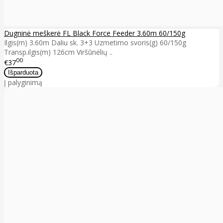
Dugninė meškerė FL Black Force Feeder 3.60m 60/150g
Ilgis(m) 3.60m Daliu sk. 3+3 Uzmetimo svoris(g) 60/150g
Transp.ilgis(m) 126cm Viršūnėlių ..
00
€37
Į palyginimą