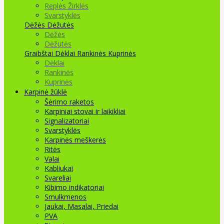
Replės Žirklės
Svarstyklės
Dėžės Dėžutės
Dėžės
Dėžutės
Graibštai
Dėklai Rankinės Kuprinės
Dėklai
Rankinės
Kuprinės
Karpinė žūklė
Šėrimo raketos
Karpiniai stovai ir laikikliai
Signalizatoriai
Svarstyklės
Karpinės meškerės
Ritės
Valai
Kabliukai
Svareliai
Kibimo indikatoriai
Smulkmenos
Jaukai, Masalai, Priedai
PVA