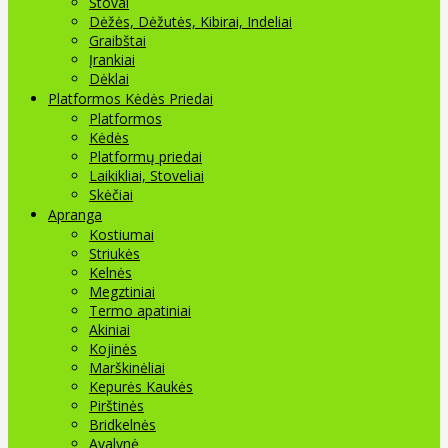
Stovai
Dėžės, Dėžutės, Kibirai, Indeliai
Graibštai
Įrankiai
Dėklai
Platformos Kėdės Priedai
Platformos
Kėdės
Platformų priedai
Laikikliai, Stoveliai
Skėčiai
Apranga
Kostiumai
Striukės
Kelnės
Megztiniai
Termo apatiniai
Akiniai
Kojinės
Marškinėliai
Kepurės Kaukės
Pirštinės
Bridkelnės
Avalynė