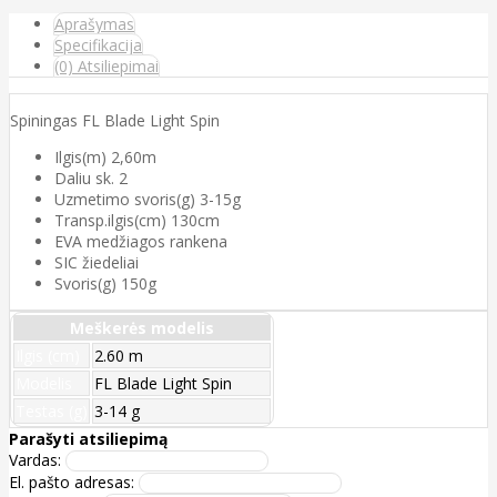
Aprašymas
Specifikacija
(0) Atsiliepimai
Spiningas FL Blade Light Spin
Ilgis(m) 2,60m
Daliu sk. 2
Uzmetimo svoris(g) 3-15g
Transp.ilgis(cm) 130cm
EVA medžiagos rankena
SIC žiedeliai
Svoris(g) 150g
Meškerės modelis
Ilgis (cm)
2.60 m
Modelis
FL Blade Light Spin
Testas (g)
3-14 g
Parašyti atsiliepimą
Vardas:
El. pašto adresas: