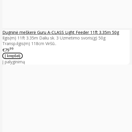
Dugninė meškerė Guru A-CLASS Light Feeder 11ft 3.35m 50g
Ilgis(m) 11ft 3.35m Daliu sk. 3 Uzmetimo svoris(g) 50g
Transp.ilgis(m) 118cm Viršū..
99
€79
Į palyginimą