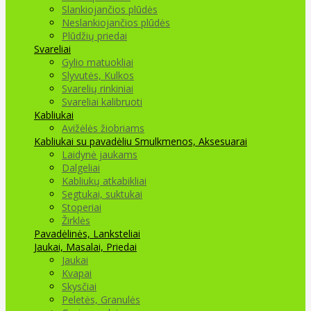
Slankiojančios plūdės
Neslankiojančios plūdės
Plūdžių priedai
Svareliai
Gylio matuokliai
Slyvutės, Kulkos
Svarelių rinkiniai
Svareliai kalibruoti
Kabliukai
Avižėlės žiobriams
Kabliukai su pavadėliu
Smulkmenos, Aksesuarai
Laidynė jaukams
Dalgeliai
Kabliukų atkabikliai
Segtukai, suktukai
Stoperiai
Žirklės
Pavadėlinės, Lanksteliai
Jaukai, Masalai, Priedai
Jaukai
Kvapai
Skysčiai
Peletės, Granulės