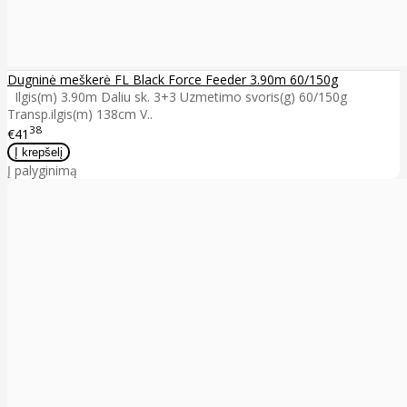
Dugninė meškerė FL Black Force Feeder 3.90m 60/150g
Ilgis(m) 3.90m Daliu sk. 3+3 Uzmetimo svoris(g) 60/150g
Transp.ilgis(m) 138cm V..
38
€41
Į palyginimą