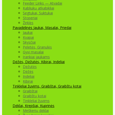
Feeder Links — Atvadai
Kabliukų atkabikliai
Segtukai, Suktukai
Stoperiai
Žirklės
Pavadėlinės
Jaukai, Masalai, Priedai
Jaukai
Kvapai
Skysčiai
Peletės, Granulės
Gyvi masalai
Įrankiai jaukams
Dėžės, Dėžutės, Kibirai, Indeliai
Dėžutės
Dėžės
Indeliai
Kibirai
Tinkleliai žuvims, Graibštai, Graibštų kotai
Graibštai
Graibštų kotai
Tinkleliai žuvims
Dėklai, Krepšiai, Kuprinės
Meškerių dėklai