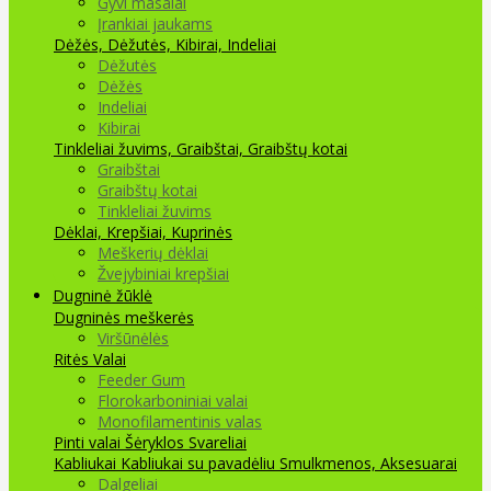
Gyvi masalai
Įrankiai jaukams
Dėžės, Dėžutės, Kibirai, Indeliai
Dėžutės
Dėžės
Indeliai
Kibirai
Tinkleliai žuvims, Graibštai, Graibštų kotai
Graibštai
Graibštų kotai
Tinkleliai žuvims
Dėklai, Krepšiai, Kuprinės
Meškerių dėklai
Žvejybiniai krepšiai
Dugninė žūklė
Dugninės meškerės
Viršūnėlės
Ritės
Valai
Feeder Gum
Florokarboniniai valai
Monofilamentinis valas
Pinti valai
Šėryklos
Svareliai
Kabliukai
Kabliukai su pavadėliu
Smulkmenos, Aksesuarai
Dalgeliai