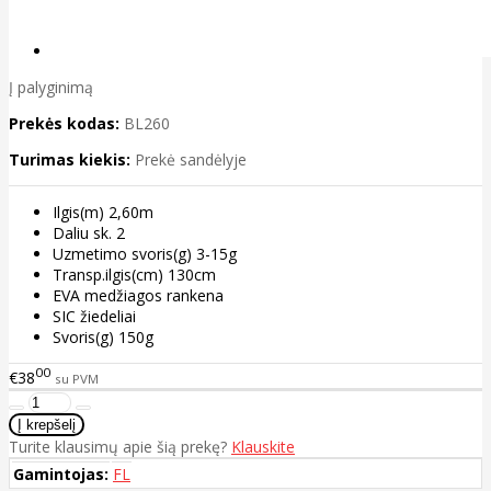
Į palyginimą
Prekės kodas:
BL260
Turimas kiekis:
Prekė sandėlyje
Ilgis(m) 2,60m
Daliu sk. 2
Uzmetimo svoris(g) 3-15g
Transp.ilgis(cm) 130cm
EVA medžiagos rankena
SIC žiedeliai
Svoris(g) 150g
00
€38
su PVM
Turite klausimų apie šią prekę?
Klauskite
Gamintojas:
FL