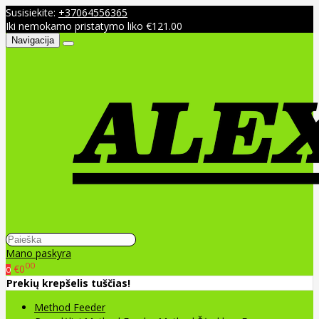
Susisiekite:
+37064556365
Iki nemokamo pristatymo liko €121.00
Navigacija
Mano paskyra
00
€0
0
Prekių krepšelis tuščias!
Method Feeder