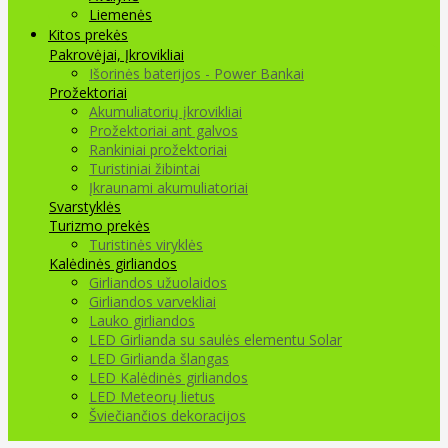
Liemenės
Kitos prekės
Pakrovėjai, Įkrovikliai
Išorinės baterijos - Power Bankai
Prožektoriai
Akumuliatorių įkrovikliai
Prožektoriai ant galvos
Rankiniai prožektoriai
Turistiniai žibintai
Įkraunami akumuliatoriai
Svarstyklės
Turizmo prekės
Turistinės viryklės
Kalėdinės girliandos
Girliandos užuolaidos
Girliandos varvekliai
Lauko girliandos
LED Girlianda su saulės elementu Solar
LED Girlianda šlangas
LED Kalėdinės girliandos
LED Meteorų lietus
Šviečiančios dekoracijos