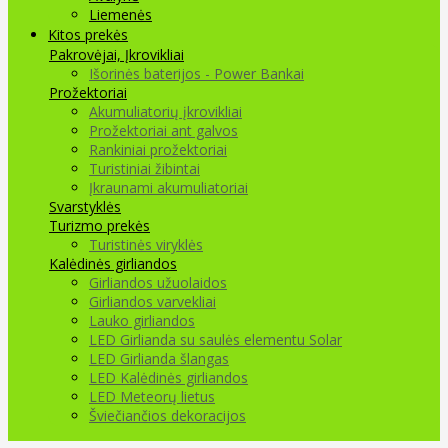
Liemenės
Kitos prekės
Pakrovėjai, Įkrovikliai
Išorinės baterijos - Power Bankai
Prožektoriai
Akumuliatorių įkrovikliai
Prožektoriai ant galvos
Rankiniai prožektoriai
Turistiniai žibintai
Įkraunami akumuliatoriai
Svarstyklės
Turizmo prekės
Turistinės viryklės
Kalėdinės girliandos
Girliandos užuolaidos
Girliandos varvekliai
Lauko girliandos
LED Girlianda su saulės elementu Solar
LED Girlianda šlangas
LED Kalėdinės girliandos
LED Meteorų lietus
Šviečiančios dekoracijos