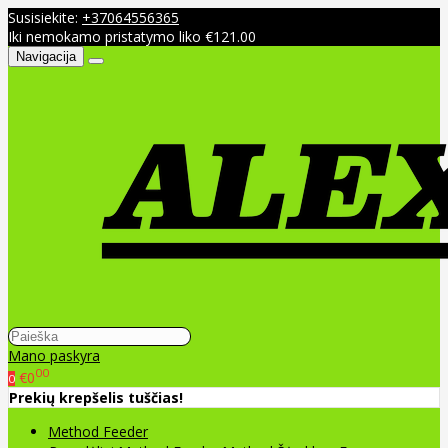
Susisiekite:
+37064556365
Iki nemokamo pristatymo liko €121.00
Navigacija
Mano paskyra
00
€0
0
Prekių krepšelis tuščias!
Method Feeder