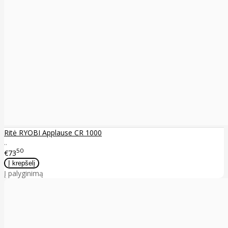
Ritė RYOBI Applause CR 1000
..
50
€73
Į palyginimą