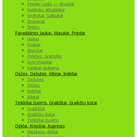
Feeder Links — Atvadai
Kabliukų atkabikliai
Segtukai, Suktukai
Stoperiai
Žirklės
Pavadėlinės
Jaukai, Masalai, Priedai
Jaukai
Kvapai
Skysčiai
Peletės, Granulės
Gyvi masalai
Įrankiai jaukams
Dėžės, Dėžutės, Kibirai, Indeliai
Dėžutės
Dėžės
Indeliai
Kibirai
Tinkleliai žuvims, Graibštai, Graibštų kotai
Graibštai
Graibštų kotai
Tinkleliai žuvims
Dėklai, Krepšiai, Kuprinės
Meškerių dėklai