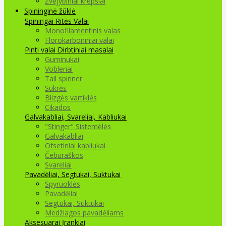
Žvejybiniai krepšiai
Spininginė žūklė
Spiningai
Ritės
Valai
Monofilamentinis valas
Florokarboniniai valai
Pinti valai
Dirbtiniai masalai
Guminukai
Vobleriai
Tail spinner
Sukrės
Blizgės vartiklės
Cikados
Galvakabliai, Svareliai, Kabliukai
"Stinger" Sistemėlės
Galvakabliai
Ofsetiniai kabliukai
Čeburaškos
Svareliai
Pavadėliai, Segtukai, Suktukai
Spyruoklės
Pavadėliai
Segtukai, Suktukai
Medžiagos pavadėliams
Aksesuarai Įrankiai