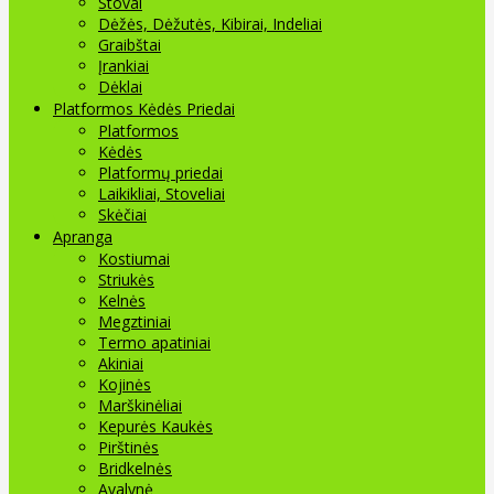
Stovai
Dėžės, Dėžutės, Kibirai, Indeliai
Graibštai
Įrankiai
Dėklai
Platformos Kėdės Priedai
Platformos
Kėdės
Platformų priedai
Laikikliai, Stoveliai
Skėčiai
Apranga
Kostiumai
Striukės
Kelnės
Megztiniai
Termo apatiniai
Akiniai
Kojinės
Marškinėliai
Kepurės Kaukės
Pirštinės
Bridkelnės
Avalynė