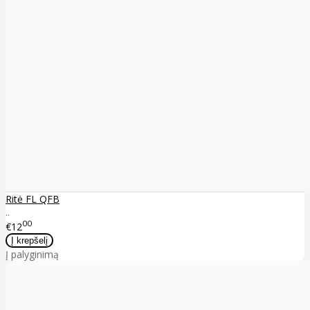
Ritė FL QFB
..
00
€12
Į palyginimą