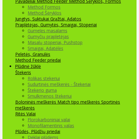
Pavadėliai Method Feeder
Method Šėryklos, Formos
Method Formos
Method Šėryklos
Jungtys, Suktukai
Grąžtai, Adatos
Praplėtėjas, Gumytės, Smaigai, Stoperiai
Gumelės masalams
Gumyčių prapletėjas
Masalų stoperiai, Pushstop
Smaigai, Adatėlės
Peletės, Granulės
Method Feeder priedai
Plūdinė žūklė
Štekeris
Rolikas stekeriui
Sudurtinės meškerės - Štekeriai
Štekerio guma
Smulkmenos štekeriui
Boloninės meškerės
Match tipo meškerės
Sportinės
meškerės
Ritės
Valai
Florokarboniniai valai
Monofilamentinis valas
Plūdės, Plūdžių priedai
Dėklai plūdėms