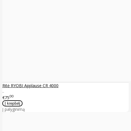
Ritė RYOBI Applause CR 4000
..
00
€75
Į palyginimą