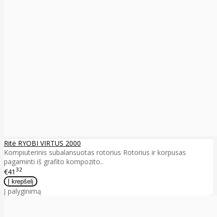
Ritė RYOBI VIRTUS 2000
Kompiuterinis subalansuotas rotorius Rotorius ir korpusas
pagaminti iš grafito kompozito..
32
€41
Į palyginimą