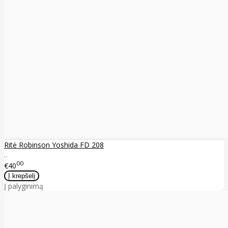
Ritė Robinson Yoshida FD 208
..
00
€40
Į palyginimą