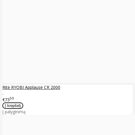
Ritė RYOBI Applause CR 2000
..
50
€73
Į palyginimą