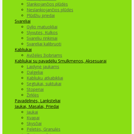
Slankiojančios plūdės
Neslankiojančios plūdės
Plūdžių priedai
Svareliai
Gylio matuokliai
Slyvutės, Kulkos
Svarelių rinkiniai
Svareliai kalibruoti
Kabliukai
Avižėlės žiobriams
Kabliukai su pavadėliu
Smulkmenos, Aksesuarai
Laidynė jaukams
Dalgeliai
Kabliukų atkabikliai
Segtukai, suktukai
Stoperiai
Žirklės
Pavadėlinės, Lanksteliai
Jaukai, Masalai, Priedai
Jaukai
Kvapai
Skysčiai
Peletės, Granulės