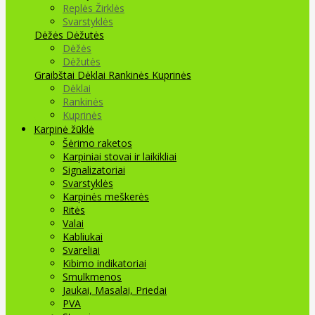
Replės Žirklės
Svarstyklės
Dėžės Dėžutės
Dėžės
Dėžutės
Graibštai
Dėklai Rankinės Kuprinės
Dėklai
Rankinės
Kuprinės
Karpinė žūklė
Šėrimo raketos
Karpiniai stovai ir laikikliai
Signalizatoriai
Svarstyklės
Karpinės meškerės
Ritės
Valai
Kabliukai
Svareliai
Kibimo indikatoriai
Smulkmenos
Jaukai, Masalai, Priedai
PVA