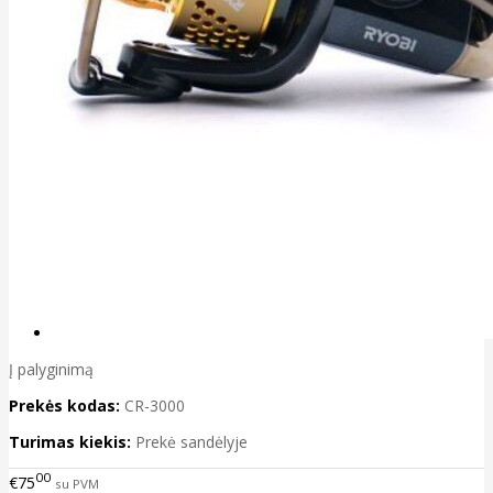
Į palyginimą
Prekės kodas:
CR-3000
Turimas kiekis:
Prekė sandėlyje
00
€75
su PVM