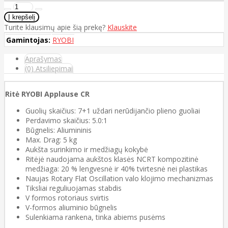
Turite klausimų apie šią prekę?
Klauskite
Gamintojas:
RYOBI
Aprašymas
(0) Atsiliepimai
Ritė RYOBI Applause CR
Guolių skaičius: 7+1 uždari nerūdijančio plieno guoliai
Perdavimo skaičius: 5.0:1
Būgnelis: Aliumininis
Max. Drag: 5 kg
Aukšta surinkimo ir medžiagų kokybė
Ritėjė naudojama aukštos klasės NCRT kompozitinė
medžiaga: 20 % lengvesnė ir 40% tvirtesnė nei plastikas
Naujas Rotary Flat Oscillation valo klojimo mechanizmas
Tiksliai reguliuojamas stabdis
V formos rotoriaus svirtis
V-formos aliuminio būgnelis
Sulenkiama rankena, tinka abiems pusėms