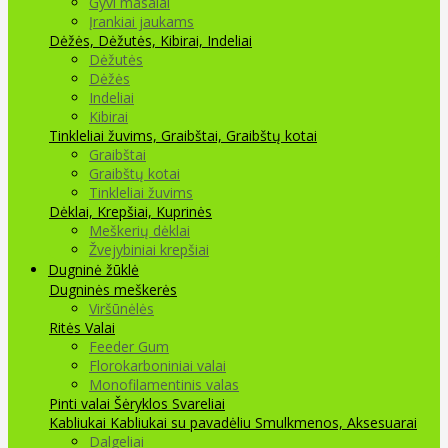
Gyvi masalai
Įrankiai jaukams
Dėžės, Dėžutės, Kibirai, Indeliai
Dėžutės
Dėžės
Indeliai
Kibirai
Tinkleliai žuvims, Graibštai, Graibštų kotai
Graibštai
Graibštų kotai
Tinkleliai žuvims
Dėklai, Krepšiai, Kuprinės
Meškerių dėklai
Žvejybiniai krepšiai
Dugninė žūklė
Dugninės meškerės
Viršūnėlės
Ritės
Valai
Feeder Gum
Florokarboniniai valai
Monofilamentinis valas
Pinti valai
Šėryklos
Svareliai
Kabliukai
Kabliukai su pavadėliu
Smulkmenos, Aksesuarai
Dalgeliai