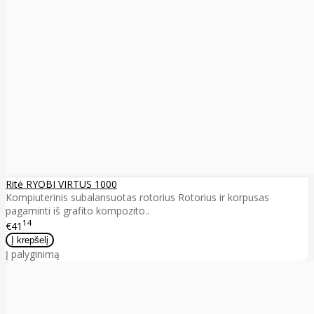
Ritė RYOBI VIRTUS 1000
Kompiuterinis subalansuotas rotorius Rotorius ir korpusas
pagaminti iš grafito kompozito..
14
€41
Į palyginimą