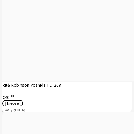
Ritė Robinson Yoshida FD 208
..
00
€40
Į palyginimą