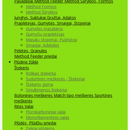
Pavadėliai Method Feeder
Method Šėryklos, Formos
Method Formos
Method Šėryklos
Jungtys, Suktukai
Grąžtai, Adatos
Praplėtėjas, Gumytės, Smaigai, Stoperiai
Gumelės masalams
Gumyčių prapletėjas
Masalų stoperiai, Pushstop
Smaigai, Adatėlės
Peletės, Granulės
Method Feeder priedai
Plūdinė žūklė
Štekeris
Rolikas stekeriui
Sudurtinės meškerės - Štekeriai
Štekerio guma
Smulkmenos štekeriui
Boloninės meškerės
Match tipo meškerės
Sportinės
meškerės
Ritės
Valai
Florokarboniniai valai
Monofilamentinis valas
Plūdės, Plūdžių priedai
Dėklai plūdėms