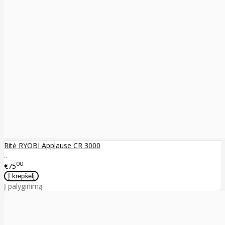
Ritė RYOBI Applause CR 3000
..
00
€75
Į palyginimą