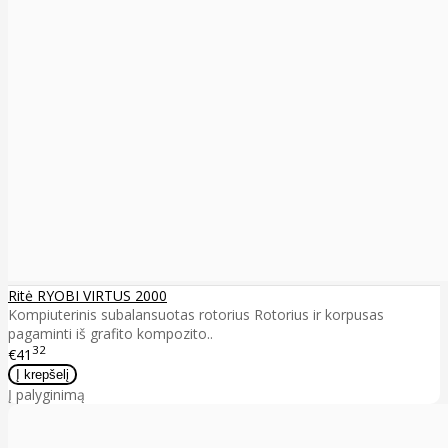
Ritė RYOBI VIRTUS 2000
Kompiuterinis subalansuotas rotorius Rotorius ir korpusas
pagaminti iš grafito kompozito..
32
€41
Į palyginimą