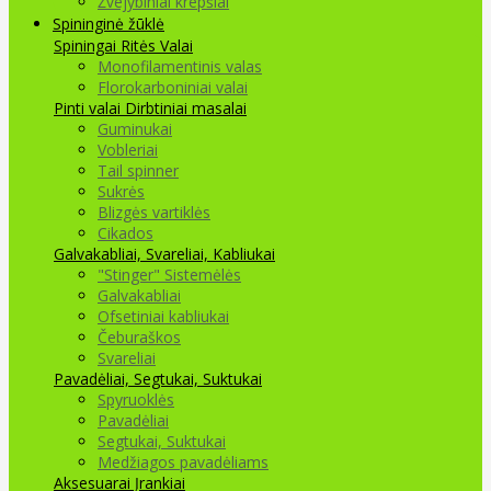
Žvejybiniai krepšiai
Spininginė žūklė
Spiningai
Ritės
Valai
Monofilamentinis valas
Florokarboniniai valai
Pinti valai
Dirbtiniai masalai
Guminukai
Vobleriai
Tail spinner
Sukrės
Blizgės vartiklės
Cikados
Galvakabliai, Svareliai, Kabliukai
"Stinger" Sistemėlės
Galvakabliai
Ofsetiniai kabliukai
Čeburaškos
Svareliai
Pavadėliai, Segtukai, Suktukai
Spyruoklės
Pavadėliai
Segtukai, Suktukai
Medžiagos pavadėliams
Aksesuarai Įrankiai