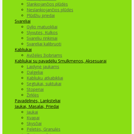
Slankiojančios plūdės
Neslankiojančios plūdės
Plūdžių priedai
Svareliai
Gylio matuokliai
Slyvutės, Kulkos
Svarelių rinkiniai
Svareliai kalibruoti
Kabliukai
Avižėlės žiobriams
Kabliukai su pavadėliu
Smulkmenos, Aksesuarai
Laidynė jaukams
Dalgeliai
Kabliukų atkabikliai
Segtukai, suktukai
Stoperiai
Žirklės
Pavadėlinės, Lanksteliai
Jaukai, Masalai, Priedai
Jaukai
Kvapai
Skysčiai
Peletės, Granulės