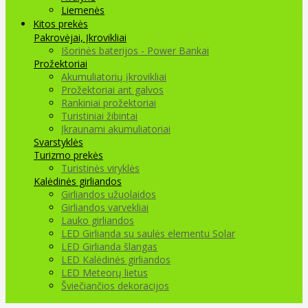
Liemenės
Kitos prekės
Pakrovėjai, Įkrovikliai
Išorinės baterijos - Power Bankai
Prožektoriai
Akumuliatorių įkrovikliai
Prožektoriai ant galvos
Rankiniai prožektoriai
Turistiniai žibintai
Įkraunami akumuliatoriai
Svarstyklės
Turizmo prekės
Turistinės viryklės
Kalėdinės girliandos
Girliandos užuolaidos
Girliandos varvekliai
Lauko girliandos
LED Girlianda su saulės elementu Solar
LED Girlianda šlangas
LED Kalėdinės girliandos
LED Meteorų lietus
Šviečiančios dekoracijos