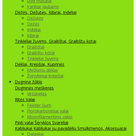
Gyvi masalai
Įrankiai jaukams
Dėžės, Dėžutės, Kibirai, Indeliai
Dėžutės
Dėžės
Indeliai
Kibirai
Tinkleliai žuvims, Graibštai, Graibštų kotai
Graibštai
Graibštų kotai
Tinkleliai žuvims
Dėklai, Krepšiai, Kuprinės
Meškerių dėklai
Žvejybiniai krepšiai
Dugninė žūklė
Dugninės meškerės
Viršūnėlės
Ritės
Valai
Feeder Gum
Florokarboniniai valai
Monofilamentinis valas
Pinti valai
Šėryklos
Svareliai
Kabliukai
Kabliukai su pavadėliu
Smulkmenos, Aksesuarai
Dalgeliai