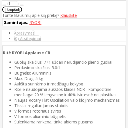
Turite klausimų apie šią prekę?
Klauskite
Gamintojas:
RYOBI
Aprašymas
(0) Atsiliepimai
Ritė RYOBI Applause CR
Guolių skaičius: 7+1 uždari nerūdijančio plieno guoliai
Perdavimo skaičius: 5.0:1
Būgnelis: Aliumininis
Max. Drag: 5 kg
Aukšta surinkimo ir medžiagų kokybė
Ritėjė naudojama aukštos klasės NCRT kompozitinė
medžiaga: 20 % lengvesnė ir 40% tvirtesnė nei plastikas
Naujas Rotary Flat Oscillation valo klojimo mechanizmas
Tiksliai reguliuojamas stabdis
V formos rotoriaus svirtis
V-formos aliuminio būgnelis
Sulenkiama rankena, tinka abiems pusėms