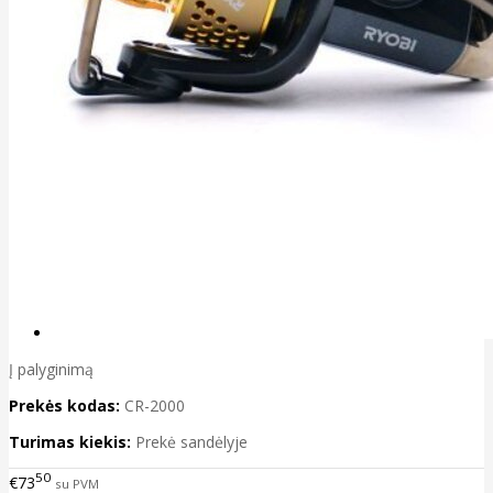
Į palyginimą
Prekės kodas:
CR-2000
Turimas kiekis:
Prekė sandėlyje
50
€73
su PVM