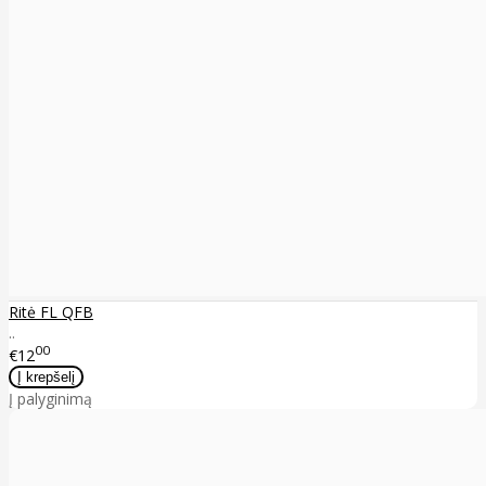
Ritė FL QFB
..
00
€12
Į palyginimą