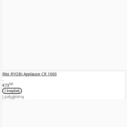
Ritė RYOBI Applause CR 1000
..
50
€73
Į palyginimą