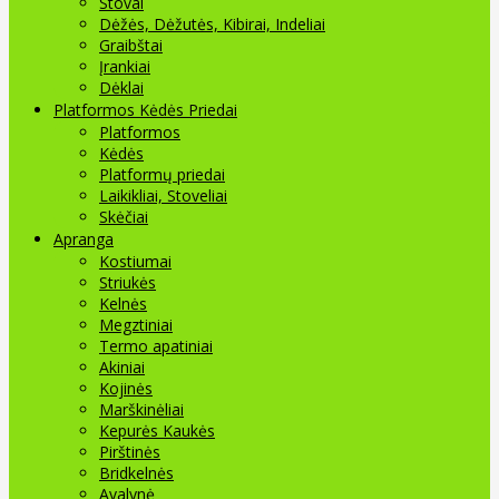
Stovai
Dėžės, Dėžutės, Kibirai, Indeliai
Graibštai
Įrankiai
Dėklai
Platformos Kėdės Priedai
Platformos
Kėdės
Platformų priedai
Laikikliai, Stoveliai
Skėčiai
Apranga
Kostiumai
Striukės
Kelnės
Megztiniai
Termo apatiniai
Akiniai
Kojinės
Marškinėliai
Kepurės Kaukės
Pirštinės
Bridkelnės
Avalynė