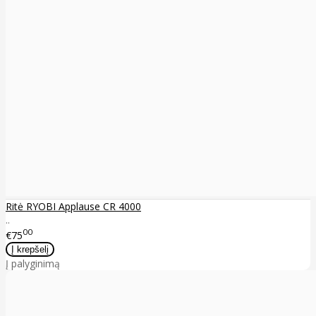
Ritė RYOBI Applause CR 4000
..
00
€75
Į palyginimą