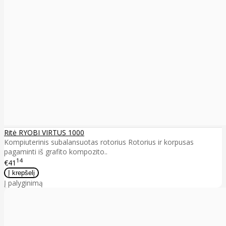
Ritė RYOBI VIRTUS 1000
Kompiuterinis subalansuotas rotorius Rotorius ir korpusas
pagaminti iš grafito kompozito..
14
€41
Į palyginimą