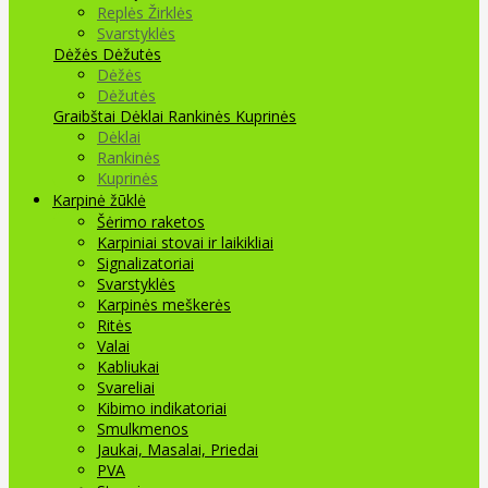
Replės Žirklės
Svarstyklės
Dėžės Dėžutės
Dėžės
Dėžutės
Graibštai
Dėklai Rankinės Kuprinės
Dėklai
Rankinės
Kuprinės
Karpinė žūklė
Šėrimo raketos
Karpiniai stovai ir laikikliai
Signalizatoriai
Svarstyklės
Karpinės meškerės
Ritės
Valai
Kabliukai
Svareliai
Kibimo indikatoriai
Smulkmenos
Jaukai, Masalai, Priedai
PVA