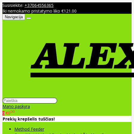
Susisiekite:
+37064556365
Iki nemokamo pristatymo liko €121.00
Navigacija
Mano paskyra
00
€0
0
Prekių krepšelis tuščias!
Method Feeder