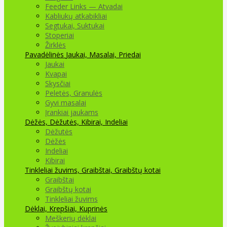
Feeder Links — Atvadai
Kabliukų atkabikliai
Segtukai, Suktukai
Stoperiai
Žirklės
Pavadėlinės
Jaukai, Masalai, Priedai
Jaukai
Kvapai
Skysčiai
Peletės, Granulės
Gyvi masalai
Įrankiai jaukams
Dėžės, Dėžutės, Kibirai, Indeliai
Dėžutės
Dėžės
Indeliai
Kibirai
Tinkleliai žuvims, Graibštai, Graibštų kotai
Graibštai
Graibštų kotai
Tinkleliai žuvims
Dėklai, Krepšiai, Kuprinės
Meškerių dėklai