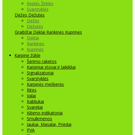
Replės Žirklės
Svarstyklės
Dėžės Dėžutės
Dėžės
Dėžutės
Graibštai
Dėklai Rankinės Kuprinės
Dėklai
Rankinės
Kuprinės
Karpinė žūklė
Šėrimo raketos
Karpiniai stovai ir laikikliai
Signalizatoriai
Svarstyklės
Karpinės meškerės
Ritės
Valai
Kabliukai
Svareliai
Kibimo indikatoriai
Smulkmenos
Jaukai, Masalai, Priedai
PVA