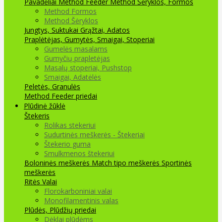
Pavadėliai Method Feeder
Method Šėryklos, Formos
Method Formos
Method Šėryklos
Jungtys, Suktukai
Grąžtai, Adatos
Praplėtėjas, Gumytės, Smaigai, Stoperiai
Gumelės masalams
Gumyčių prapletėjas
Masalų stoperiai, Pushstop
Smaigai, Adatėlės
Peletės, Granulės
Method Feeder priedai
Plūdinė žūklė
Štekeris
Rolikas stekeriui
Sudurtinės meškerės - Štekeriai
Štekerio guma
Smulkmenos štekeriui
Boloninės meškerės
Match tipo meškerės
Sportinės
meškerės
Ritės
Valai
Florokarboniniai valai
Monofilamentinis valas
Plūdės, Plūdžių priedai
Dėklai plūdėms