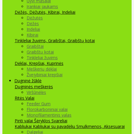
Gyvi masalai
Įrankiai jaukams
Dėžės, Dėžutės, Kibirai, Indeliai
Dėžutės
Dėžės
Indeliai
Kibirai
Tinkleliai žuvims, Graibštai, Graibštų kotai
Graibštai
Graibštų kotai
Tinkleliai žuvims
Dėklai, Krepšiai, Kuprinės
Meškerių dėklai
Žvejybiniai krepšiai
Dugninė žūklė
Dugninės meškerės
Viršūnėlės
Ritės
Valai
Feeder Gum
Florokarboniniai valai
Monofilamentinis valas
Pinti valai
Šėryklos
Svareliai
Kabliukai
Kabliukai su pavadėliu
Smulkmenos, Aksesuarai
Dalgeliai