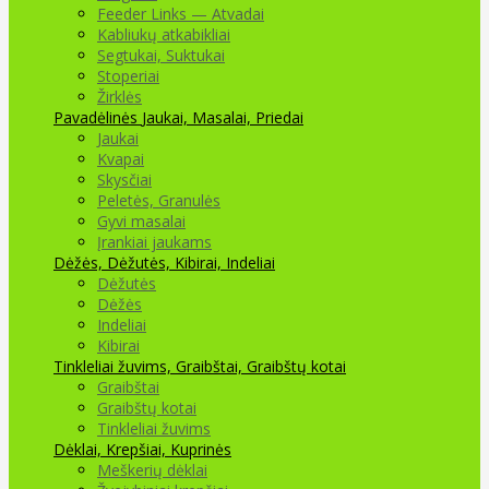
Feeder Links — Atvadai
Kabliukų atkabikliai
Segtukai, Suktukai
Stoperiai
Žirklės
Pavadėlinės
Jaukai, Masalai, Priedai
Jaukai
Kvapai
Skysčiai
Peletės, Granulės
Gyvi masalai
Įrankiai jaukams
Dėžės, Dėžutės, Kibirai, Indeliai
Dėžutės
Dėžės
Indeliai
Kibirai
Tinkleliai žuvims, Graibštai, Graibštų kotai
Graibštai
Graibštų kotai
Tinkleliai žuvims
Dėklai, Krepšiai, Kuprinės
Meškerių dėklai