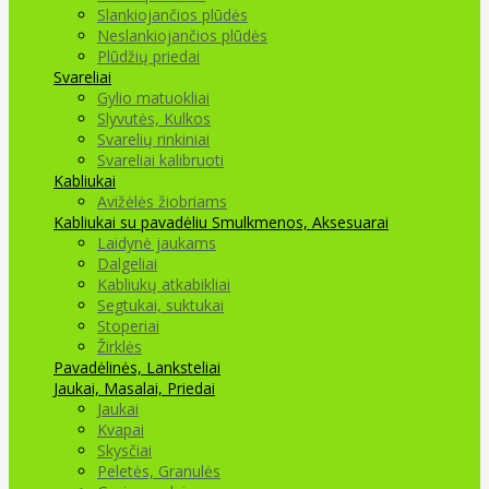
Slankiojančios plūdės
Neslankiojančios plūdės
Plūdžių priedai
Svareliai
Gylio matuokliai
Slyvutės, Kulkos
Svarelių rinkiniai
Svareliai kalibruoti
Kabliukai
Avižėlės žiobriams
Kabliukai su pavadėliu
Smulkmenos, Aksesuarai
Laidynė jaukams
Dalgeliai
Kabliukų atkabikliai
Segtukai, suktukai
Stoperiai
Žirklės
Pavadėlinės, Lanksteliai
Jaukai, Masalai, Priedai
Jaukai
Kvapai
Skysčiai
Peletės, Granulės