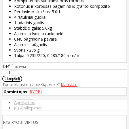
Kompiuterinis subalansuotas rotorius
Rotorius ir korpusas pagaminti iš grafito kompozito
Perdavimo skaičius: 5.0:1
4 rutuliniai guoliai
1 adatinis guolis
Stabdžio galia: 5.0kg
Aliuminio lydinio rankenėlė
CNC pagrindinė pavara
Aliuminis būgnelis
Svoris - 285 g
Talpa: 0.235/250, 0.285/180 mm/ m
63
€44
su PVM
Turite klausimų apie šią prekę?
Klauskite
Gamintojas:
RYOBI
Aprašymas
(0) Atsiliepimai
Ritė RYOBI VIRTUS