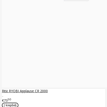
Ritė RYOBI Applause CR 2000
..
50
€73