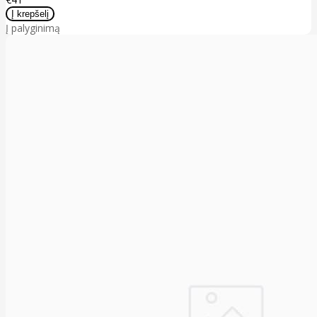
Į palyginimą