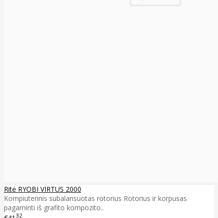
Ritė RYOBI VIRTUS 2000
Kompiuterinis subalansuotas rotorius Rotorius ir korpusas
pagaminti iš grafito kompozito..
32
€41