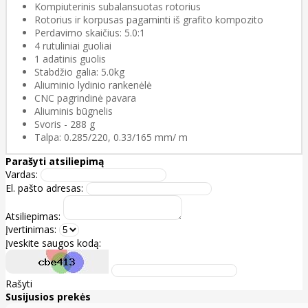
Kompiuterinis subalansuotas rotorius
Rotorius ir korpusas pagaminti iš grafito kompozito
Perdavimo skaičius: 5.0:1
4 rutuliniai guoliai
1 adatinis guolis
Stabdžio galia: 5.0kg
Aliuminio lydinio rankenėlė
CNC pagrindinė pavara
Aliuminis būgnelis
Svoris - 288 g
Talpa: 0.285/220, 0.33/165 mm/ m
Parašyti atsiliepimą
Vardas:
El. pašto adresas:
Atsiliepimas:
Įvertinimas:
Įveskite saugos kodą:
Rašyti
Susijusios prekės