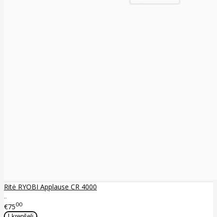
Ritė RYOBI Applause CR 4000
..
00
€75