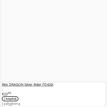
Ritė DRAGON Silver Rider FD420i
..
90
€23
Į palyginimą