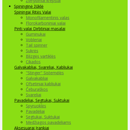
Žvejybiniai krepšiai
Spininginė žūklė
Spiningai
Ritės
Valai
Monofilamentinis valas
Florokarboniniai valai
Pinti valai
Dirbtiniai masalai
Guminukai
Vobleriai
Tail spinner
Sukrės
Blizgės vartiklės
Cikados
Galvakabliai, Svareliai, Kabliukai
"Stinger" Sistemėlės
Galvakabliai
Ofsetiniai kabliukai
Čeburaškos
Svareliai
Pavadėliai, Segtukai, Suktukai
Spyruoklės
Pavadėliai
Segtukai, Suktukai
Medžiagos pavadėliams
Aksesuarai Įrankiai