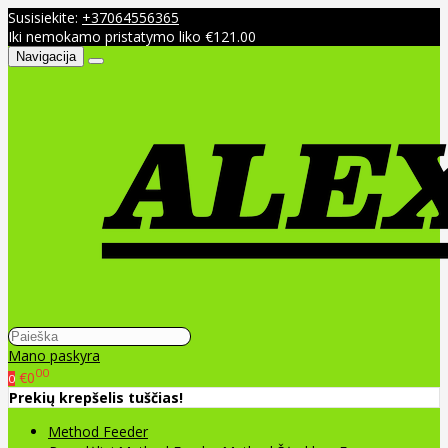
Susisiekite:
+37064556365
Iki nemokamo pristatymo liko €121.00
Navigacija
Mano paskyra
00
€0
0
Prekių krepšelis tuščias!
Method Feeder