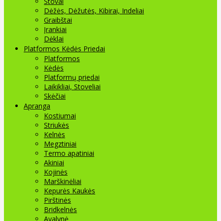
Stovai
Dėžės, Dėžutės, Kibirai, Indeliai
Graibštai
Įrankiai
Dėklai
Platformos Kėdės Priedai
Platformos
Kėdės
Platformų priedai
Laikikliai, Stoveliai
Skėčiai
Apranga
Kostiumai
Striukės
Kelnės
Megztiniai
Termo apatiniai
Akiniai
Kojinės
Marškinėliai
Kepurės Kaukės
Pirštinės
Bridkelnės
Avalynė