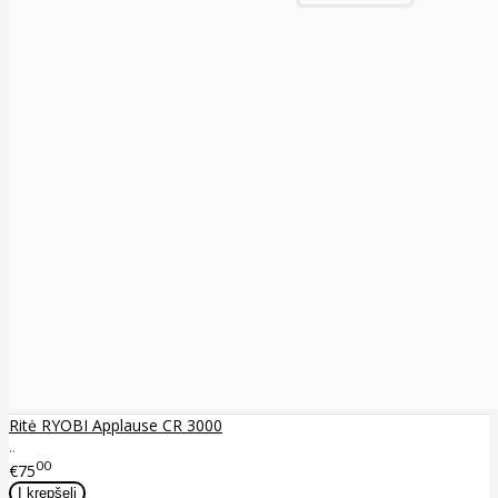
Ritė RYOBI Applause CR 3000
..
00
€75