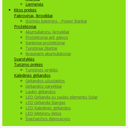
Liemenės
Kitos prekės
Pakrovėjai, Įkrovikliai
Išorinės baterijos - Power Bankai
Prožektoriai
Akumuliatorių įkrovikliai
Prožektoriai ant galvos
Rankiniai prožektoriai
Turistiniai žibintai
Įkraunami akumuliatoriai
Svarstyklės
Turizmo prekės
Turistinės viryklės
Kalėdinės girliandos
Girliandos užuolaidos
Girliandos varvekliai
Lauko girliandos
LED Girlianda su saulės elementu Solar
LED Girlianda šlangas
LED Kalėdinės girliandos
LED Meteorų lietus
Šviečiančios dekoracijos