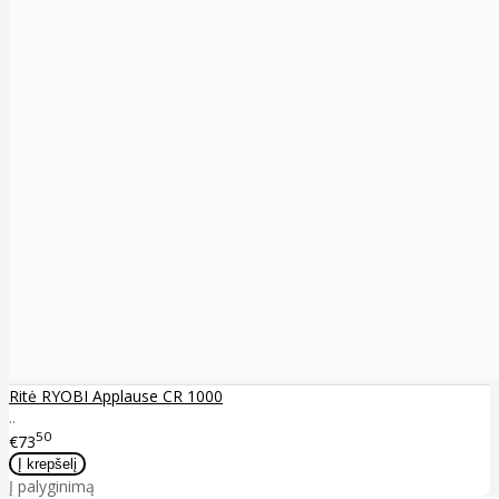
Ritė RYOBI Applause CR 1000
..
50
€73
Į palyginimą