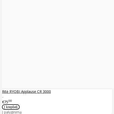
Ritė RYOBI Applause CR 3000
..
00
€75
Į palyginimą