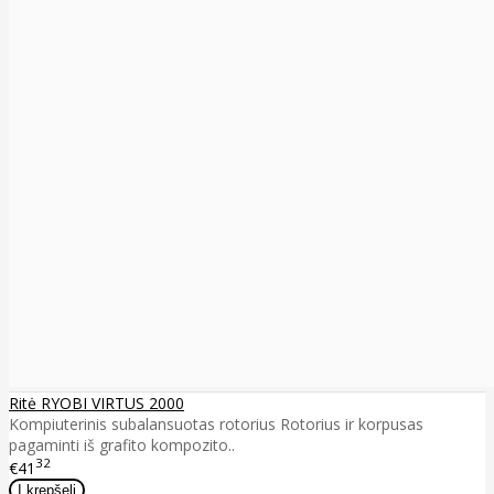
Ritė RYOBI VIRTUS 2000
Kompiuterinis subalansuotas rotorius Rotorius ir korpusas
pagaminti iš grafito kompozito..
32
€41