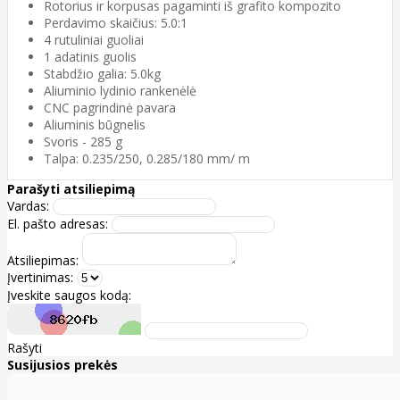
Rotorius ir korpusas pagaminti iš grafito kompozito
Perdavimo skaičius: 5.0:1
4 rutuliniai guoliai
1 adatinis guolis
Stabdžio galia: 5.0kg
Aliuminio lydinio rankenėlė
CNC pagrindinė pavara
Aliuminis būgnelis
Svoris - 285 g
Talpa: 0.235/250, 0.285/180 mm/ m
Parašyti atsiliepimą
Vardas:
El. pašto adresas:
Atsiliepimas:
Įvertinimas:
Įveskite saugos kodą:
Rašyti
Susijusios prekės