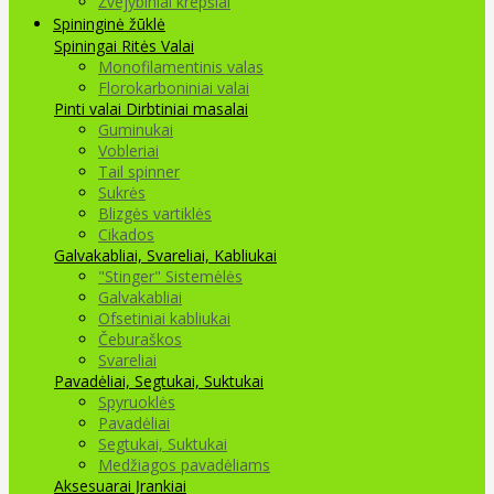
Žvejybiniai krepšiai
Spininginė žūklė
Spiningai
Ritės
Valai
Monofilamentinis valas
Florokarboniniai valai
Pinti valai
Dirbtiniai masalai
Guminukai
Vobleriai
Tail spinner
Sukrės
Blizgės vartiklės
Cikados
Galvakabliai, Svareliai, Kabliukai
"Stinger" Sistemėlės
Galvakabliai
Ofsetiniai kabliukai
Čeburaškos
Svareliai
Pavadėliai, Segtukai, Suktukai
Spyruoklės
Pavadėliai
Segtukai, Suktukai
Medžiagos pavadėliams
Aksesuarai Įrankiai