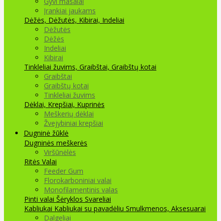
Gyvi masalai
Įrankiai jaukams
Dėžės, Dėžutės, Kibirai, Indeliai
Dėžutės
Dėžės
Indeliai
Kibirai
Tinkleliai žuvims, Graibštai, Graibštų kotai
Graibštai
Graibštų kotai
Tinkleliai žuvims
Dėklai, Krepšiai, Kuprinės
Meškerių dėklai
Žvejybiniai krepšiai
Dugninė žūklė
Dugninės meškerės
Viršūnėlės
Ritės
Valai
Feeder Gum
Florokarboniniai valai
Monofilamentinis valas
Pinti valai
Šėryklos
Svareliai
Kabliukai
Kabliukai su pavadėliu
Smulkmenos, Aksesuarai
Dalgeliai