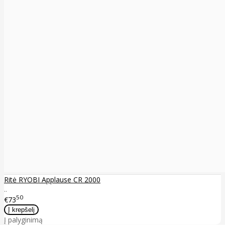
Ritė RYOBI Applause CR 2000
..
50
€73
Į palyginimą