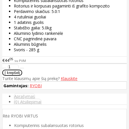
Kompiuterinis subalansuotas rotorius
Rotorius ir korpusas pagaminti iš grafito kompozito
Perdavimo skaičius: 5.0:1
4 rutuliniai guoliai
1 adatinis guolis
Stabdžio galia: 5.0kg
Aliuminio lydinio rankenėlė
CNC pagrindinė pavara
Aliuminis būgnelis
Svoris - 285 g
05
€44
su PVM
Turite klausimų apie šią prekę?
Klauskite
Gamintojas:
RYOBI
Aprašymas
(0) Atsiliepimai
Ritė RYOBI VIRTUS
Kompiuterinis subalansuotas rotorius