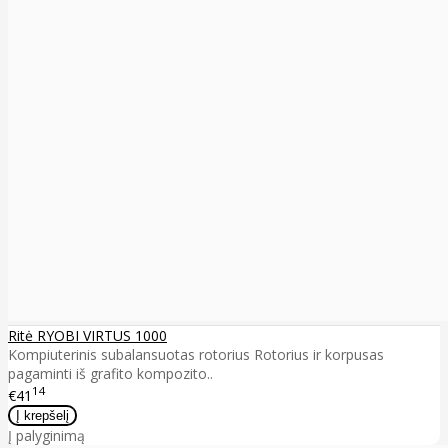
Ritė RYOBI VIRTUS 1000
Kompiuterinis subalansuotas rotorius Rotorius ir korpusas
pagaminti iš grafito kompozito..
14
€41
Į palyginimą