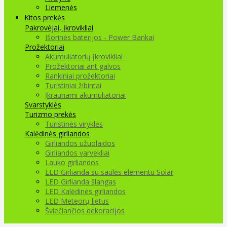
Liemenės
Kitos prekės
Pakrovėjai, Įkrovikliai
Išorinės baterijos - Power Bankai
Prožektoriai
Akumuliatorių įkrovikliai
Prožektoriai ant galvos
Rankiniai prožektoriai
Turistiniai žibintai
Įkraunami akumuliatoriai
Svarstyklės
Turizmo prekės
Turistinės viryklės
Kalėdinės girliandos
Girliandos užuolaidos
Girliandos varvekliai
Lauko girliandos
LED Girlianda su saulės elementu Solar
LED Girlianda šlangas
LED Kalėdinės girliandos
LED Meteorų lietus
Šviečiančios dekoracijos