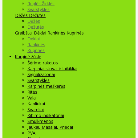
Replės Žirklės
Svarstyklės
Dėžės Dėžutės
Dėžės
Dėžutės
Graibštai
Dėklai Rankinės Kuprinės
Dėklai
Rankinės
Kuprinės
Karpinė žūklė
Šėrimo raketos
Karpiniai stovai ir laikikliai
Signalizatoriai
Svarstyklės
Karpinės meškerės
Ritės
Valai
Kabliukai
Svareliai
Kibimo indikatoriai
Smulkmenos
Jaukai, Masalai, Priedai
PVA