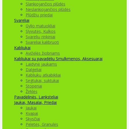
Slankiojančios plūdės
Neslankiojančios plūdės
Plūdžių priedai
Svareliai
Gylio matuokliai
Slyvutės, Kulkos
Svarelių rinkiniai
Svareliai kalibruoti
Kabliukai
Avižėlės žiobriams
Kabliukai su pavadėliu
Smulkmenos, Aksesuarai
Laidynė jaukams
Dalgeliai
Kabliukų atkabikliai
Segtukai, suktukai
Stoperiai
Žirklės
Pavadėlinės, Lanksteliai
Jaukai, Masalai, Priedai
Jaukai
Kvapai
Skysčiai
Peletės, Granulės