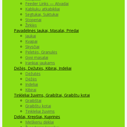
Feeder Links — Atvadai
Kabliukų atkabikliai
Segtukai, Suktukai
Stoperiai
Žirklės
Pavadėlinės
Jaukai, Masalai, Priedai
Jaukai
Kvapai
Skysčiai
Peletės, Granulės
Gyvi masalai
Įrankiai jaukams
Dėžės, Dėžutės, Kibirai, Indeliai
Dėžutės
Dėžės
Indeliai
Kibirai
Tinkleliai žuvims, Graibštai, Graibštų kotai
Graibštai
Graibštų kotai
Tinkleliai žuvims
Dėklai, Krepšiai, Kuprinės
Meškerių dėklai