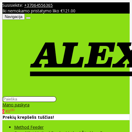
Susisiekite:
+37064556365
Iki nemokamo pristatymo liko €121.00
Navigacija
Mano paskyra
00
€0
0
Prekių krepšelis tuščias!
Method Feeder