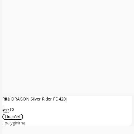
Ritė DRAGON Silver Rider FD420i
..
90
€23
Į palyginimą