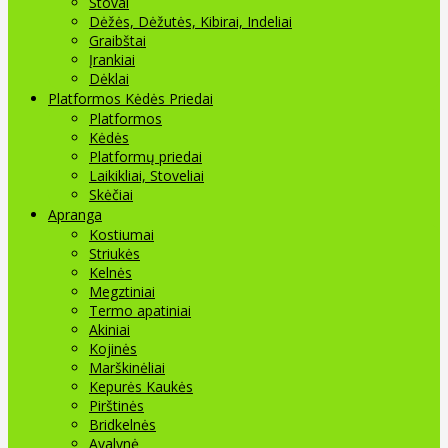
Stovai
Dėžės, Dėžutės, Kibirai, Indeliai
Graibštai
Įrankiai
Dėklai
Platformos Kėdės Priedai
Platformos
Kėdės
Platformų priedai
Laikikliai, Stoveliai
Skėčiai
Apranga
Kostiumai
Striukės
Kelnės
Megztiniai
Termo apatiniai
Akiniai
Kojinės
Marškinėliai
Kepurės Kaukės
Pirštinės
Bridkelnės
Avalynė