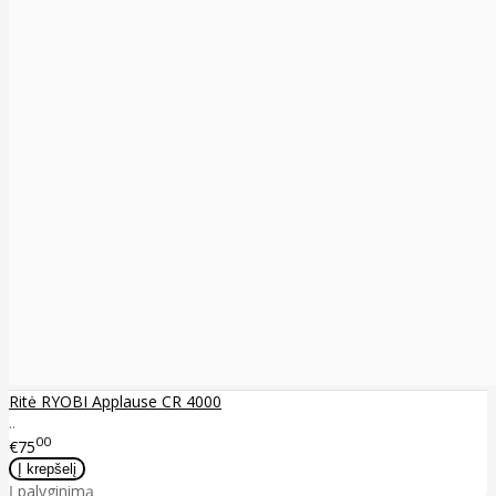
Ritė RYOBI Applause CR 4000
..
00
€75
Į palyginimą