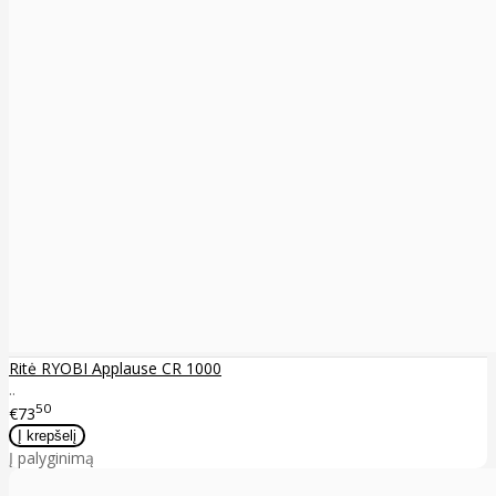
Ritė RYOBI Applause CR 1000
..
50
€73
Į palyginimą