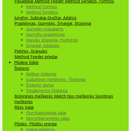
Pavadėliai Method Feeder
Method Šėryklos, Formos
Method Formos
Method Šėryklos
Jungtys, Suktukai
Grąžtai, Adatos
Praplėtėjas, Gumytės, Smaigai, Stoperiai
Gumelės masalams
Gumyčių prapletėjas
Masalų stoperiai, Pushstop
Smaigai, Adatėlės
Peletės, Granulės
Method Feeder priedai
Plūdinė žūklė
Štekeris
Rolikas stekeriui
Sudurtinės meškerės - Štekeriai
Štekerio guma
Smulkmenos štekeriui
Boloninės meškerės
Match tipo meškerės
Sportinės
meškerės
Ritės
Valai
Florokarboniniai valai
Monofilamentinis valas
Plūdės, Plūdžių priedai
Dėklai plūdėms