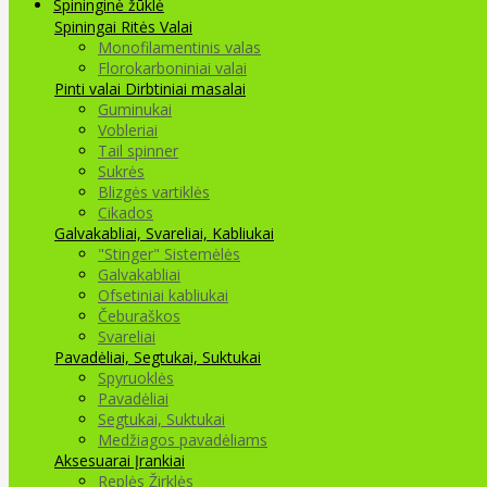
Spininginė žūklė
Spiningai
Ritės
Valai
Monofilamentinis valas
Florokarboniniai valai
Pinti valai
Dirbtiniai masalai
Guminukai
Vobleriai
Tail spinner
Sukrės
Blizgės vartiklės
Cikados
Galvakabliai, Svareliai, Kabliukai
"Stinger" Sistemėlės
Galvakabliai
Ofsetiniai kabliukai
Čeburaškos
Svareliai
Pavadėliai, Segtukai, Suktukai
Spyruoklės
Pavadėliai
Segtukai, Suktukai
Medžiagos pavadėliams
Aksesuarai Įrankiai
Replės Žirklės