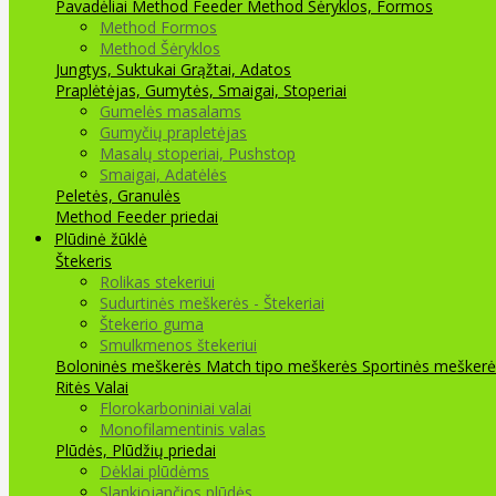
Pavadėliai Method Feeder
Method Šėryklos, Formos
Method Formos
Method Šėryklos
Jungtys, Suktukai
Grąžtai, Adatos
Praplėtėjas, Gumytės, Smaigai, Stoperiai
Gumelės masalams
Gumyčių prapletėjas
Masalų stoperiai, Pushstop
Smaigai, Adatėlės
Peletės, Granulės
Method Feeder priedai
Plūdinė žūklė
Štekeris
Rolikas stekeriui
Sudurtinės meškerės - Štekeriai
Štekerio guma
Smulkmenos štekeriui
Boloninės meškerės
Match tipo meškerės
Sportinės meškerė
Ritės
Valai
Florokarboniniai valai
Monofilamentinis valas
Plūdės, Plūdžių priedai
Dėklai plūdėms
Slankiojančios plūdės