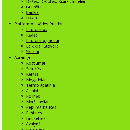
Dėžės, Dėžutės, Kibirai, Indeliai
Graibštai
Įrankiai
Dėklai
Platformos Kėdės Priedai
Platformos
Kėdės
Platformų priedai
Laikikliai, Stoveliai
Skėčiai
Apranga
Kostiumai
Striukės
Kelnės
Megztiniai
Termo apatiniai
Akiniai
Kojinės
Marškinėliai
Kepurės Kaukės
Pirštinės
Bridkelnės
Avalynė
Liemenės