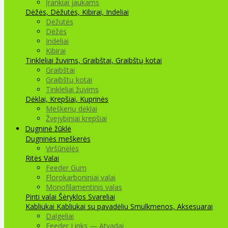
Įrankiai jaukams
Dėžės, Dėžutės, Kibirai, Indeliai
Dėžutės
Dėžės
Indeliai
Kibirai
Tinkleliai žuvims, Graibštai, Graibštų kotai
Graibštai
Graibštų kotai
Tinkleliai žuvims
Dėklai, Krepšiai, Kuprinės
Meškerių dėklai
Žvejybiniai krepšiai
Dugninė žūklė
Dugninės meškerės
Viršūnėlės
Ritės
Valai
Feeder Gum
Florokarboniniai valai
Monofilamentinis valas
Pinti valai
Šėryklos
Svareliai
Kabliukai
Kabliukai su pavadėliu
Smulkmenos, Aksesuarai
Dalgeliai
Feeder Links — Atvadai