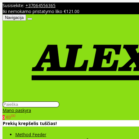
Susisiekite:
+37064556365
Iki nemokamo pristatymo liko €121.00
Navigacija
Mano paskyra
00
€0
0
Prekių krepšelis tuščias!
Method Feeder