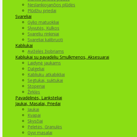
Neslankiojančios plūdės
Plūdžių priedai
Svareliai
Gylio matuokliai
Slyvutės, Kulkos
Svarelių rinkiniai
Svareliai kalibruoti
Kabliukai
Avižėlės žiobriams
Kabliukai su pavadėliu
Smulkmenos, Aksesuarai
Laidynė jaukams
Dalgeliai
Kabliukų atkabikliai
Segtukai, suktukai
Stoperiai
Žirklės
Pavadėlinės, Lanksteliai
Jaukai, Masalai, Priedai
Jaukai
Kvapai
Skysčiai
Peletės, Granulės
Gyvi masalai