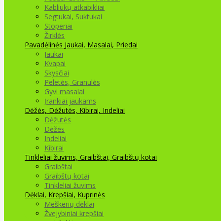
Kabliukų atkabikliai
Segtukai, Suktukai
Stoperiai
Žirklės
Pavadėlinės
Jaukai, Masalai, Priedai
Jaukai
Kvapai
Skysčiai
Peletės, Granulės
Gyvi masalai
Įrankiai jaukams
Dėžės, Dėžutės, Kibirai, Indeliai
Dėžutės
Dėžės
Indeliai
Kibirai
Tinkleliai žuvims, Graibštai, Graibštų kotai
Graibštai
Graibštų kotai
Tinkleliai žuvims
Dėklai, Krepšiai, Kuprinės
Meškerių dėklai
Žvejybiniai krepšiai