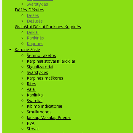
Svarstyklės
Dėžės Dėžutės
Dėžės
Dėžutės
Graibštai
Dėklai Rankinės Kuprinės
Dėklai
Rankinės
Kuprinės
Karpinė žūklė
Šėrimo raketos
Karpiniai stovai ir laikikliai
Signalizatoriai
Svarstyklės
Karpinės meškerės
Ritės
Valai
Kabliukai
Svareliai
Kibimo indikatoriai
Smulkmenos
Jaukai, Masalai, Priedai
PVA
Stovai