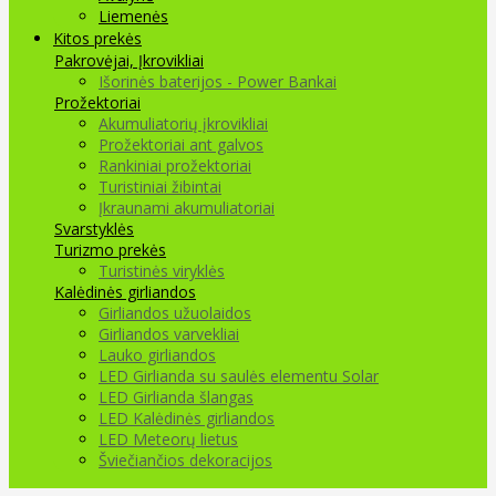
Liemenės
Kitos prekės
Pakrovėjai, Įkrovikliai
Išorinės baterijos - Power Bankai
Prožektoriai
Akumuliatorių įkrovikliai
Prožektoriai ant galvos
Rankiniai prožektoriai
Turistiniai žibintai
Įkraunami akumuliatoriai
Svarstyklės
Turizmo prekės
Turistinės viryklės
Kalėdinės girliandos
Girliandos užuolaidos
Girliandos varvekliai
Lauko girliandos
LED Girlianda su saulės elementu Solar
LED Girlianda šlangas
LED Kalėdinės girliandos
LED Meteorų lietus
Šviečiančios dekoracijos