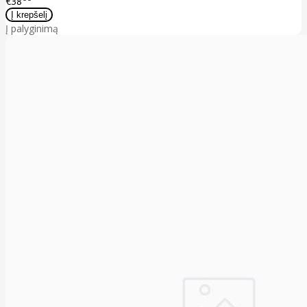
€38
Į palyginimą