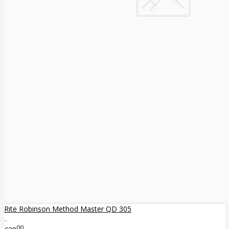
Ritė Robinson Method Master QD 305
..
00