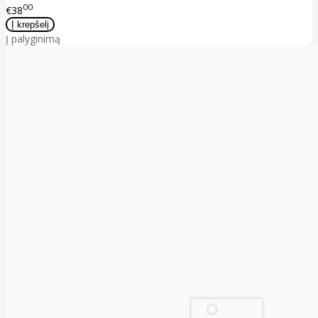
00
€38
Į palyginimą