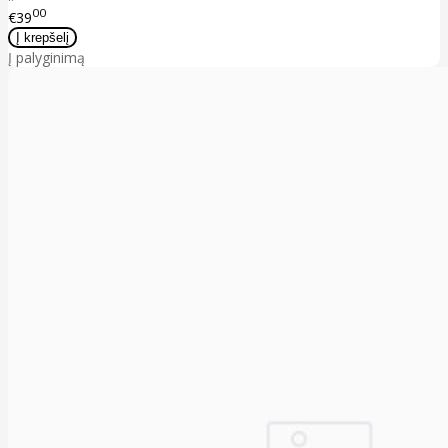
00
€39
Į palyginimą