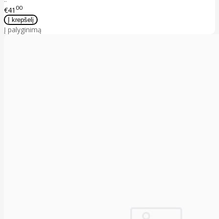
00
€41
Į palyginimą