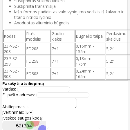
Sustiprintas sukimo lankelis
Sustiprinta transmisija
lašo formos padidintas valo vyniojimo vediklis iš žalvario ir
titano nitrido lydinio
Anoduotas aliuminio būgnelis
Ritės
Guolių
Perdavimo
Kodas
Būgnelio talpa
modelis
kiekis
skaičius
23P-SZ-
0,16mm -
FD208
7+1
5,2:1
208
155m
23P-SZ-
0,18mm -
FD258
7+1
5,2:1
258
175m
23P-SZ-
0,24mm -
FD308
7+1
5,2:1
308
165m
Parašyti atsiliepimą
Vardas:
El. pašto adresas:
Atsiliepimas:
Įvertinimas:
Įveskite saugos kodą: