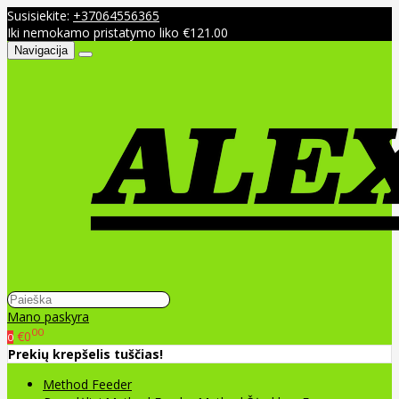
Susisiekite:
+37064556365
Iki nemokamo pristatymo liko €121.00
Navigacija
Mano paskyra
00
€0
0
Prekių krepšelis tuščias!
Method Feeder