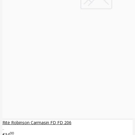
Ritė Robinson Carmasin FD FD 206
..
00
€34