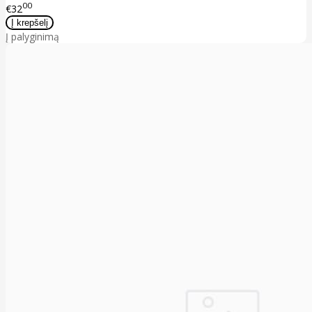
00
€32
Į palyginimą