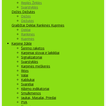
Replės Žirklės
Svarstyklės
Dėžės Dėžutės
Dėžės
Dėžutės
Graibštai
Dėklai Rankinės Kuprinės
Dėklai
Rankinės
Kuprinės
Karpinė žūklė
Šėrimo raketos
Karpiniai stovai ir laikikliai
Signalizatoriai
Svarstyklės
Karpinės meškerės
Ritės
Valai
Kabliukai
Svareliai
Kibimo indikatoriai
Smulkmenos
Jaukai, Masalai, Priedai
PVA