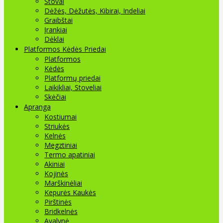
Stovai
Dėžės, Dėžutės, Kibirai, Indeliai
Graibštai
Įrankiai
Dėklai
Platformos Kėdės Priedai
Platformos
Kėdės
Platformų priedai
Laikikliai, Stoveliai
Skėčiai
Apranga
Kostiumai
Striukės
Kelnės
Megztiniai
Termo apatiniai
Akiniai
Kojinės
Marškinėliai
Kepurės Kaukės
Pirštinės
Bridkelnės
Avalynė