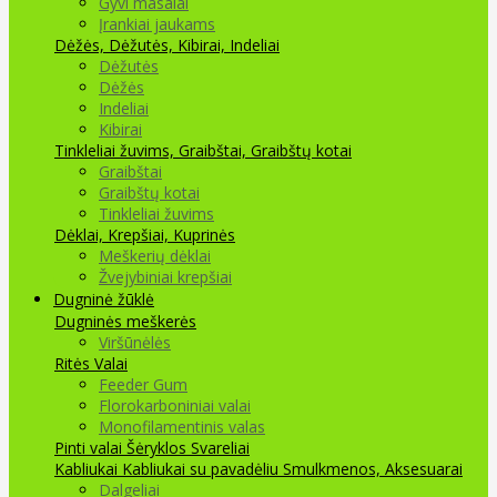
Gyvi masalai
Įrankiai jaukams
Dėžės, Dėžutės, Kibirai, Indeliai
Dėžutės
Dėžės
Indeliai
Kibirai
Tinkleliai žuvims, Graibštai, Graibštų kotai
Graibštai
Graibštų kotai
Tinkleliai žuvims
Dėklai, Krepšiai, Kuprinės
Meškerių dėklai
Žvejybiniai krepšiai
Dugninė žūklė
Dugninės meškerės
Viršūnėlės
Ritės
Valai
Feeder Gum
Florokarboniniai valai
Monofilamentinis valas
Pinti valai
Šėryklos
Svareliai
Kabliukai
Kabliukai su pavadėliu
Smulkmenos, Aksesuarai
Dalgeliai