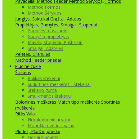
Pavadėliai Method Feeder
Method Šėryklos, Formos
Method Formos
Method Šėryklos
Jungtys, Suktukai
Grąžtai, Adatos
Praplėtėjas, Gumytės, Smaigai, Stoperiai
Gumelės masalams
Gumyčių prapletėjas
Masalų stoperiai, Pushstop
Smaigai, Adatėlės
Peletės, Granulės
Method Feeder priedai
Plūdinė žūklė
Štekeris
Rolikas stekeriui
Sudurtinės meškerės - Štekeriai
Štekerio guma
Smulkmenos štekeriui
Boloninės meškerės
Match tipo meškerės
Sportinės
meškerės
Ritės
Valai
Florokarboniniai valai
Monofilamentinis valas
Plūdės, Plūdžių priedai
Dėklai plūdėms