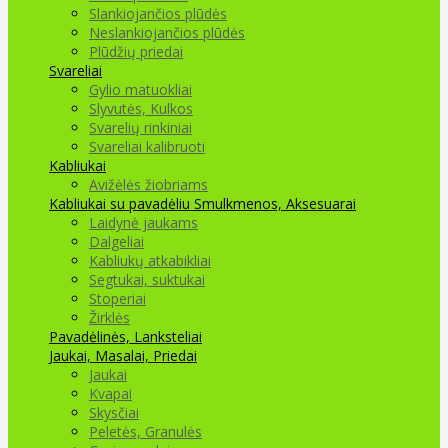
Slankiojančios plūdės
Neslankiojančios plūdės
Plūdžių priedai
Svareliai
Gylio matuokliai
Slyvutės, Kulkos
Svarelių rinkiniai
Svareliai kalibruoti
Kabliukai
Avižėlės žiobriams
Kabliukai su pavadėliu
Smulkmenos, Aksesuarai
Laidynė jaukams
Dalgeliai
Kabliukų atkabikliai
Segtukai, suktukai
Stoperiai
Žirklės
Pavadėlinės, Lanksteliai
Jaukai, Masalai, Priedai
Jaukai
Kvapai
Skysčiai
Peletės, Granulės