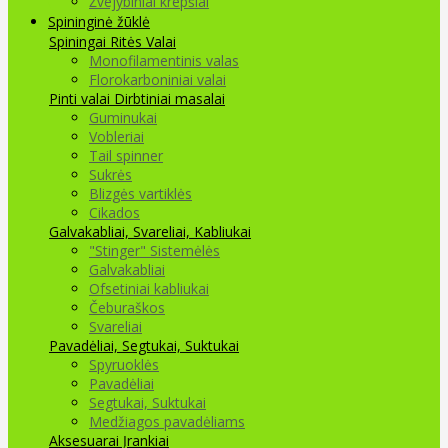
Žvejybiniai krepšiai
Spininginė žūklė
Spiningai
Ritės
Valai
Monofilamentinis valas
Florokarboniniai valai
Pinti valai
Dirbtiniai masalai
Guminukai
Vobleriai
Tail spinner
Sukrės
Blizgės vartiklės
Cikados
Galvakabliai, Svareliai, Kabliukai
"Stinger" Sistemėlės
Galvakabliai
Ofsetiniai kabliukai
Čeburaškos
Svareliai
Pavadėliai, Segtukai, Suktukai
Spyruoklės
Pavadėliai
Segtukai, Suktukai
Medžiagos pavadėliams
Aksesuarai Įrankiai