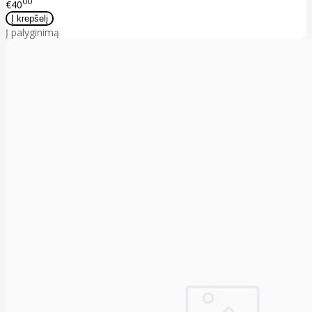
00
€40
Į palyginimą