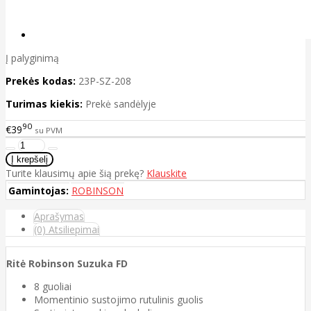
Į palyginimą
Prekės kodas:
23P-SZ-208
Turimas kiekis:
Prekė sandėlyje
90
€39
su PVM
Turite klausimų apie šią prekę?
Klauskite
Gamintojas:
ROBINSON
Aprašymas
(0) Atsiliepimai
Ritė Robinson Suzuka FD
8 guoliai
Momentinio sustojimo rutulinis guolis