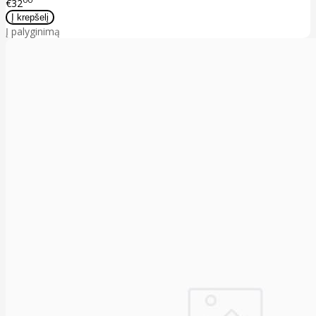
€32
Į palyginimą