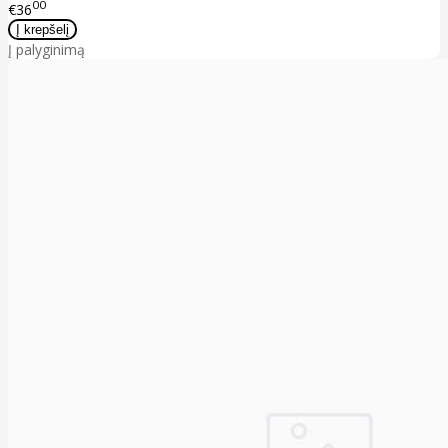
00
€36
Į palyginimą