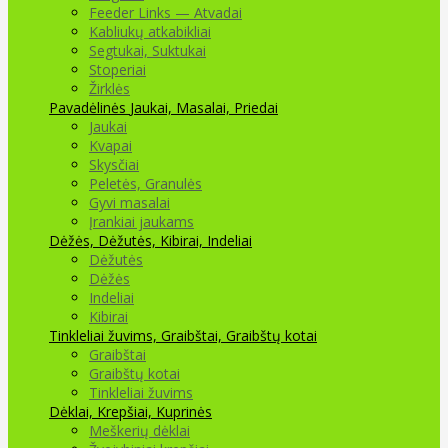
Feeder Links — Atvadai
Kabliukų atkabikliai
Segtukai, Suktukai
Stoperiai
Žirklės
Pavadėlinės
Jaukai, Masalai, Priedai
Jaukai
Kvapai
Skysčiai
Peletės, Granulės
Gyvi masalai
Įrankiai jaukams
Dėžės, Dėžutės, Kibirai, Indeliai
Dėžutės
Dėžės
Indeliai
Kibirai
Tinkleliai žuvims, Graibštai, Graibštų kotai
Graibštai
Graibštų kotai
Tinkleliai žuvims
Dėklai, Krepšiai, Kuprinės
Meškerių dėklai