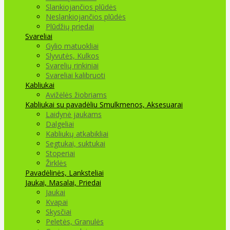
Slankiojančios plūdės
Neslankiojančios plūdės
Plūdžių priedai
Svareliai
Gylio matuokliai
Slyvutės, Kulkos
Svarelių rinkiniai
Svareliai kalibruoti
Kabliukai
Avižėlės žiobriams
Kabliukai su pavadėliu
Smulkmenos, Aksesuarai
Laidynė jaukams
Dalgeliai
Kabliukų atkabikliai
Segtukai, suktukai
Stoperiai
Žirklės
Pavadėlinės, Lanksteliai
Jaukai, Masalai, Priedai
Jaukai
Kvapai
Skysčiai
Peletės, Granulės