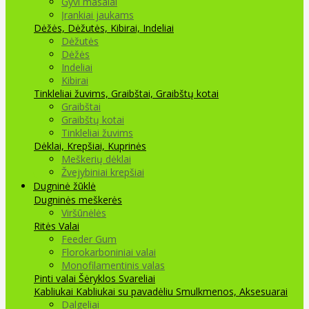
Gyvi masalai
Įrankiai jaukams
Dėžės, Dėžutės, Kibirai, Indeliai
Dėžutės
Dėžės
Indeliai
Kibirai
Tinkleliai žuvims, Graibštai, Graibštų kotai
Graibštai
Graibštų kotai
Tinkleliai žuvims
Dėklai, Krepšiai, Kuprinės
Meškerių dėklai
Žvejybiniai krepšiai
Dugninė žūklė
Dugninės meškerės
Viršūnėlės
Ritės
Valai
Feeder Gum
Florokarboniniai valai
Monofilamentinis valas
Pinti valai
Šėryklos
Svareliai
Kabliukai
Kabliukai su pavadėliu
Smulkmenos, Aksesuarai
Dalgeliai