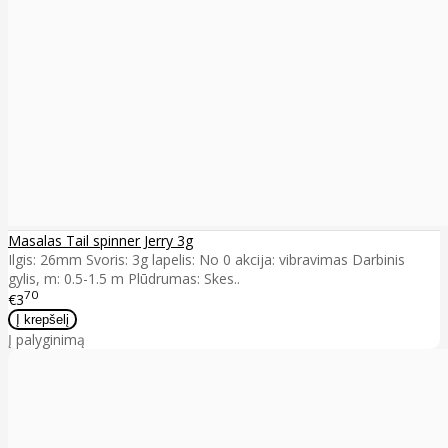
Masalas Tail spinner Jerry 3g
Ilgis: 26mm Svoris: 3g lapelis: No 0 akcija: vibravimas Darbinis
gylis, m: 0.5-1.5 m Plūdrumas: Skes..
70
€3
Į palyginimą