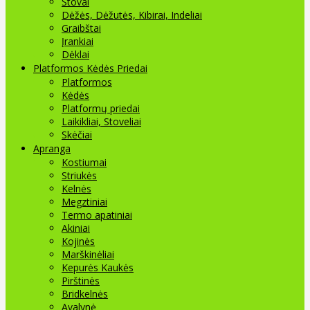
Stovai
Dėžės, Dėžutės, Kibirai, Indeliai
Graibštai
Įrankiai
Dėklai
Platformos Kėdės Priedai
Platformos
Kėdės
Platformų priedai
Laikikliai, Stoveliai
Skėčiai
Apranga
Kostiumai
Striukės
Kelnės
Megztiniai
Termo apatiniai
Akiniai
Kojinės
Marškinėliai
Kepurės Kaukės
Pirštinės
Bridkelnės
Avalynė