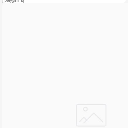
Į palyginimą