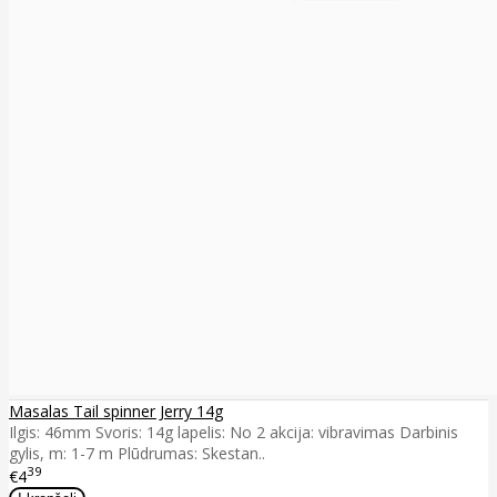
Masalas Tail spinner Jerry 14g
Ilgis: 46mm Svoris: 14g lapelis: No 2 akcija: vibravimas Darbinis
gylis, m: 1-7 m Plūdrumas: Skestan..
39
€4