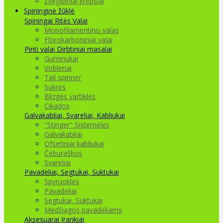
Žvejybiniai krepšiai
Spininginė žūklė
Spiningai
Ritės
Valai
Monofilamentinis valas
Florokarboniniai valai
Pinti valai
Dirbtiniai masalai
Guminukai
Vobleriai
Tail spinner
Sukrės
Blizgės vartiklės
Cikados
Galvakabliai, Svareliai, Kabliukai
"Stinger" Sistemėlės
Galvakabliai
Ofsetiniai kabliukai
Čeburaškos
Svareliai
Pavadėliai, Segtukai, Suktukai
Spyruoklės
Pavadėliai
Segtukai, Suktukai
Medžiagos pavadėliams
Aksesuarai Įrankiai