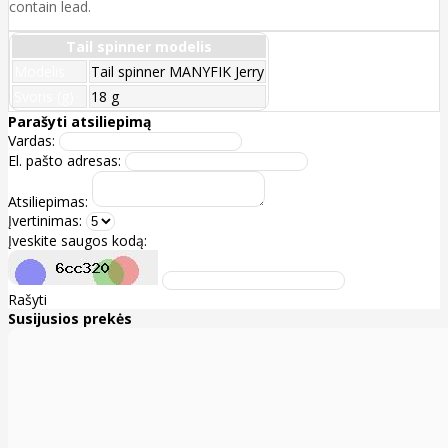
contain lead.
Tail spinner modelis
Modelis
Tail spinner MANYFIK Jerry
Svoris (g)
18 g
Parašyti atsiliepimą
Vardas:
El. pašto adresas:
Atsiliepimas:
Įvertinimas:
Įveskite saugos kodą:
Rašyti
Susijusios prekės