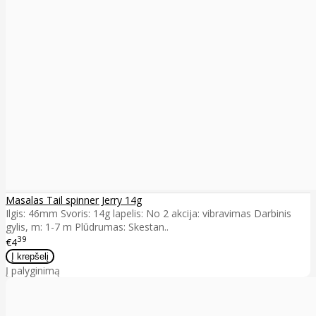
Masalas Tail spinner Jerry 14g
Ilgis: 46mm Svoris: 14g lapelis: No 2 akcija: vibravimas Darbinis
gylis, m: 1-7 m Plūdrumas: Skestan..
39
€4
Į palyginimą