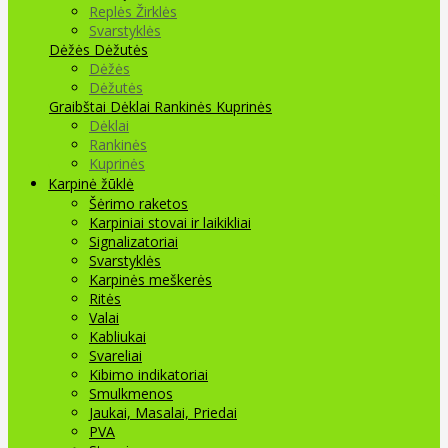
Replės Žirklės
Svarstyklės
Dėžės Dėžutės
Dėžės
Dėžutės
Graibštai
Dėklai Rankinės Kuprinės
Dėklai
Rankinės
Kuprinės
Karpinė žūklė
Šėrimo raketos
Karpiniai stovai ir laikikliai
Signalizatoriai
Svarstyklės
Karpinės meškerės
Ritės
Valai
Kabliukai
Svareliai
Kibimo indikatoriai
Smulkmenos
Jaukai, Masalai, Priedai
PVA