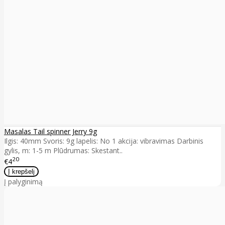
Masalas Tail spinner Jerry 9g
Ilgis: 40mm Svoris: 9g lapelis: No 1 akcija: vibravimas Darbinis
gylis, m: 1-5 m Plūdrumas: Skestant..
20
€4
Į palyginimą