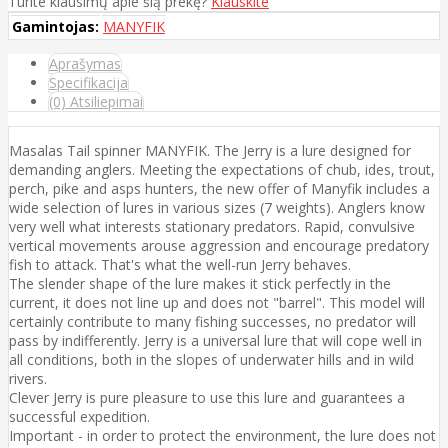
Turite klausimų apie šią prekę?
Klauskite
Gamintojas:
MANYFIK
Aprašymas
Specifikacija
(0) Atsiliepimai
Masalas Tail spinner MANYFIK. The Jerry is a lure designed for
demanding anglers. Meeting the expectations of chub, ides, trout,
perch, pike and asps hunters, the new offer of Manyfik includes a
wide selection of lures in various sizes (7 weights). Anglers know
very well what interests stationary predators. Rapid, convulsive
vertical movements arouse aggression and encourage predatory
fish to attack. That's what the well-run Jerry behaves.
The slender shape of the lure makes it stick perfectly in the
current, it does not line up and does not "barrel". This model will
certainly contribute to many fishing successes, no predator will
pass by indifferently. Jerry is a universal lure that will cope well in
all conditions, both in the slopes of underwater hills and in wild
rivers.
Clever Jerry is pure pleasure to use this lure and guarantees a
successful expedition.
Important - in order to protect the environment, the lure does not