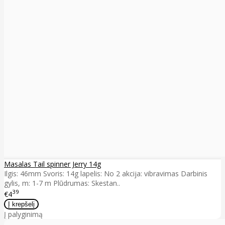
Masalas Tail spinner Jerry 14g
Ilgis: 46mm Svoris: 14g lapelis: No 2 akcija: vibravimas Darbinis
gylis, m: 1-7 m Plūdrumas: Skestan..
39
€4
Į palyginimą