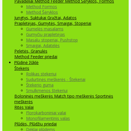
Pavadėliai Method Feeder
Method Šėryklos, Formos
Method Formos
Method Šėryklos
Jungtys, Suktukai
Grąžtai, Adatos
Praplėtėjas, Gumytės, Smaigai, Stoperiai
Gumelės masalams
Gumyčių prapletėjas
Masalų stoperiai, Pushstop
Smaigai, Adatėlės
Peletės, Granulės
Method Feeder priedai
Plūdinė žūklė
Štekeris
Rolikas stekeriui
Sudurtinės meškerės - Štekeriai
Štekerio guma
Smulkmenos štekeriui
Boloninės meškerės
Match tipo meškerės
Sportinės
meškerės
Ritės
Valai
Florokarboniniai valai
Monofilamentinis valas
Plūdės, Plūdžių priedai
Dėklai plūdėms