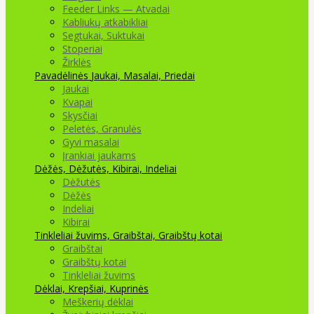
Feeder Links — Atvadai
Kabliukų atkabikliai
Segtukai, Suktukai
Stoperiai
Žirklės
Pavadėlinės
Jaukai, Masalai, Priedai
Jaukai
Kvapai
Skysčiai
Peletės, Granulės
Gyvi masalai
Įrankiai jaukams
Dėžės, Dėžutės, Kibirai, Indeliai
Dėžutės
Dėžės
Indeliai
Kibirai
Tinkleliai žuvims, Graibštai, Graibštų kotai
Graibštai
Graibštų kotai
Tinkleliai žuvims
Dėklai, Krepšiai, Kuprinės
Meškerių dėklai