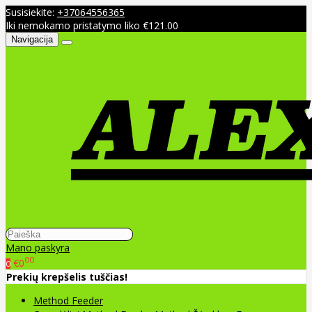
Susisiekite:
+37064556365
Iki nemokamo pristatymo liko €121.00
Navigacija
Mano paskyra
00
€0
0
Prekių krepšelis tuščias!
Method Feeder