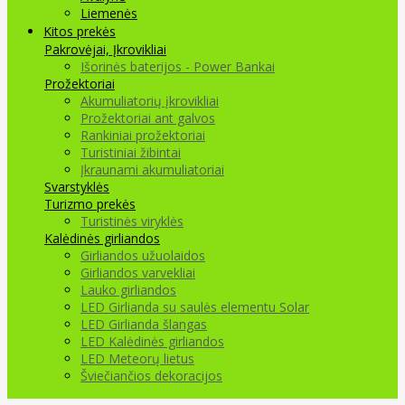
Liemenės
Kitos prekės
Pakrovėjai, Įkrovikliai
Išorinės baterijos - Power Bankai
Prožektoriai
Akumuliatorių įkrovikliai
Prožektoriai ant galvos
Rankiniai prožektoriai
Turistiniai žibintai
Įkraunami akumuliatoriai
Svarstyklės
Turizmo prekės
Turistinės viryklės
Kalėdinės girliandos
Girliandos užuolaidos
Girliandos varvekliai
Lauko girliandos
LED Girlianda su saulės elementu Solar
LED Girlianda šlangas
LED Kalėdinės girliandos
LED Meteorų lietus
Šviečiančios dekoracijos