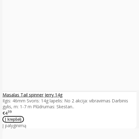
Masalas Tail spinner Jerry 14g
Ilgis: 46mm Svoris: 14g lapelis: No 2 akcija: vibravimas Darbinis
gylis, m: 1-7 m Plūdrumas: Skestan..
39
€4
Į palyginimą