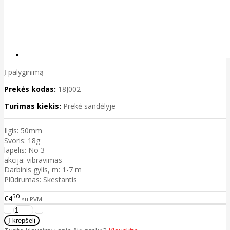
Į palyginimą
Prekės kodas:
18J002
Turimas kiekis:
Prekė sandėlyje
Ilgis: 50mm
Svoris: 18g
lapelis: No 3
akcija: vibravimas
Darbinis gylis, m: 1-7 m
Plūdrumas: Skestantis
50
€4
su PVM