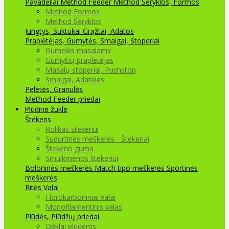
Pavadėliai Method Feeder
Method Šėryklos, Formos
Method Formos
Method Šėryklos
Jungtys, Suktukai
Grąžtai, Adatos
Praplėtėjas, Gumytės, Smaigai, Stoperiai
Gumelės masalams
Gumyčių prapletėjas
Masalų stoperiai, Pushstop
Smaigai, Adatėlės
Peletės, Granulės
Method Feeder priedai
Plūdinė žūklė
Štekeris
Rolikas stekeriui
Sudurtinės meškerės - Štekeriai
Štekerio guma
Smulkmenos štekeriui
Boloninės meškerės
Match tipo meškerės
Sportinės
meškerės
Ritės
Valai
Florokarboniniai valai
Monofilamentinis valas
Plūdės, Plūdžių priedai
Dėklai plūdėms