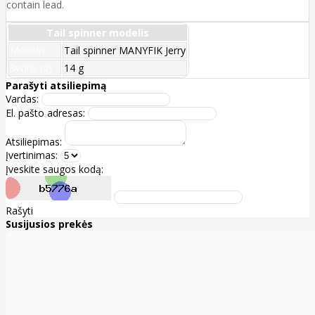
contain lead.
Tail spinner modelis
Modelis
Tail spinner MANYFIK Jerry
Svoris (g)
14 g
Parašyti atsiliepimą
Vardas:
El. pašto adresas:
Atsiliepimas:
Įvertinimas:
Įveskite saugos kodą:
Rašyti
Susijusios prekės