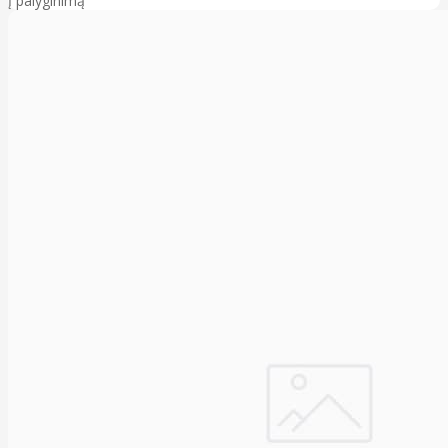
Į palyginimą