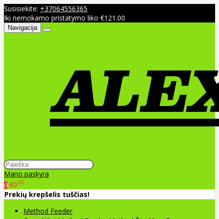
Susisiekite:
+37064556365
Iki nemokamo pristatymo liko €121.00
Navigacija
Mano paskyra
00
€0
0
Prekių krepšelis tuščias!
Method Feeder