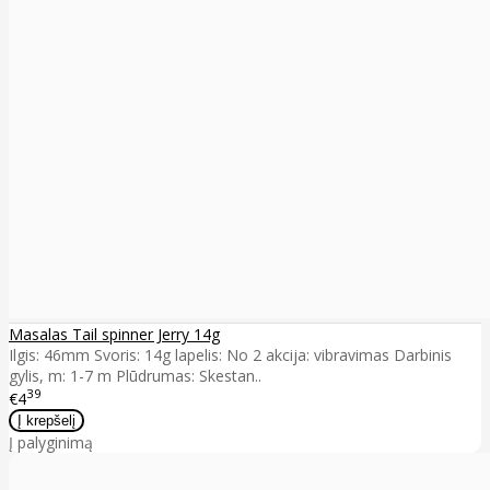
Masalas Tail spinner Jerry 14g
Ilgis: 46mm Svoris: 14g lapelis: No 2 akcija: vibravimas Darbinis
gylis, m: 1-7 m Plūdrumas: Skestan..
39
€4
Į palyginimą