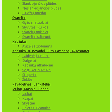
Slankiojančios plūdės
Neslankiojančios plūdės
Plūdžių priedai
Svareliai
Gylio matuokliai
Slyvutės, Kulkos
Svarelių rinkiniai
Svareliai kalibruoti
Kabliukai
Avižėlės žiobriams
Kabliukai su pavadėliu
Smulkmenos, Aksesuarai
Laidynė jaukams
Dalgeliai
Kabliukų atkabikliai
Segtukai, suktukai
Stoperiai
Žirklės
Pavadėlinės, Lanksteliai
Jaukai, Masalai, Priedai
Jaukai
Kvapai
Skysčiai
Peletės, Granulės