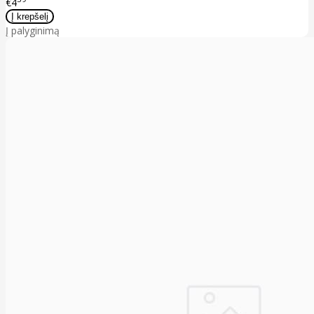
€4
Į palyginimą