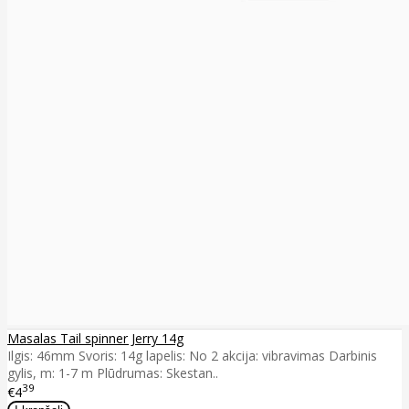
Masalas Tail spinner Jerry 14g
Ilgis: 46mm Svoris: 14g lapelis: No 2 akcija: vibravimas Darbinis
gylis, m: 1-7 m Plūdrumas: Skestan..
39
€4