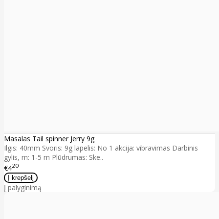
Masalas Tail spinner Jerry 9g
Ilgis: 40mm Svoris: 9g lapelis: No 1 akcija: vibravimas Darbinis
gylis, m: 1-5 m Plūdrumas: Ske..
20
€4
Į palyginimą