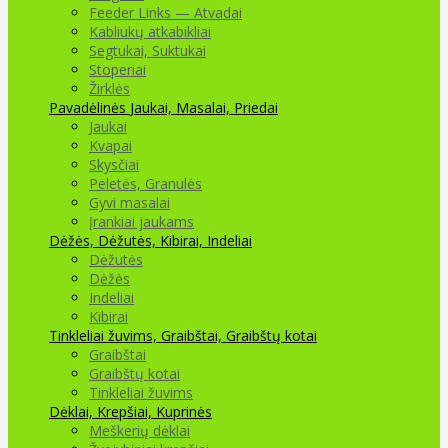
Feeder Links — Atvadai
Kabliukų atkabikliai
Segtukai, Suktukai
Stoperiai
Žirklės
Pavadėlinės
Jaukai, Masalai, Priedai
Jaukai
Kvapai
Skysčiai
Peletės, Granulės
Gyvi masalai
Įrankiai jaukams
Dėžės, Dėžutės, Kibirai, Indeliai
Dėžutės
Dėžės
Indeliai
Kibirai
Tinkleliai žuvims, Graibštai, Graibštų kotai
Graibštai
Graibštų kotai
Tinkleliai žuvims
Dėklai, Krepšiai, Kuprinės
Meškerių dėklai