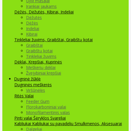
Gyvi masalai
Įrankiai jaukams
Dėžės, Dėžutės, Kibirai, Indeliai
Dėžutės
Dėžės
Indeliai
Kibirai
Tinkleliai žuvims, Graibštai, Graibštų kotai
Graibštai
Graibštų kotai
Tinkleliai žuvims
Dėklai, Krepšiai, Kuprinės
Meškerių dėklai
Žvejybiniai krepšiai
Dugninė žūklė
Dugninės meškerės
Viršūnėlės
Ritės
Valai
Feeder Gum
Florokarboniniai valai
Monofilamentinis valas
Pinti valai
Šėryklos
Svareliai
Kabliukai
Kabliukai su pavadėliu
Smulkmenos, Aksesuarai
Dalgeliai