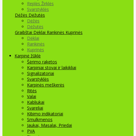
Replės Žirklės
Svarstyklės
Dėžės Dėžutės
Dėžės
Dėžutės
Graibštai
Dėklai Rankinės Kuprinės
Dėklai
Rankinės
Kuprinės
Karpinė žūklė
Šėrimo raketos
Karpiniai stovai ir laikikliai
Signalizatoriai
Svarstyklės
Karpinės meškerės
Ritės
Valai
Kabliukai
Svareliai
Kibimo indikatoriai
Smulkmenos
Jaukai, Masalai, Priedai
PVA