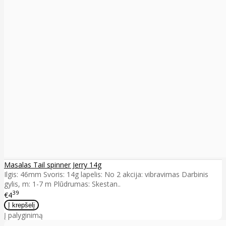
Masalas Tail spinner Jerry 14g
Ilgis: 46mm Svoris: 14g lapelis: No 2 akcija: vibravimas Darbinis
gylis, m: 1-7 m Plūdrumas: Skestan..
39
€4
Į palyginimą