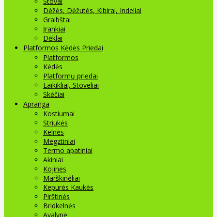
Stovai
Dėžės, Dėžutės, Kibirai, Indeliai
Graibštai
Įrankiai
Dėklai
Platformos Kėdės Priedai
Platformos
Kėdės
Platformų priedai
Laikikliai, Stoveliai
Skėčiai
Apranga
Kostiumai
Striukės
Kelnės
Megztiniai
Termo apatiniai
Akiniai
Kojinės
Marškinėliai
Kepurės Kaukės
Pirštinės
Bridkelnės
Avalynė