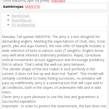
Turite klausimų apie šią prekę?
Klauskite
Gamintojas:
MANYFIK
Aprašymas
Specifikacija
(0) Atsiliepimai
Masalas Tail spinner MANYFIK. The Jerry is a lure designed for
demanding anglers. Meeting the expectations of chub, ides, trout,
perch, pike and asps hunters, the new offer of Manyfik includes a
wide selection of lures in various sizes (7 weights). Anglers know
very well what interests stationary predators. Rapid, convulsive
vertical movements arouse aggression and encourage predatory
fish to attack. That's what the well-run Jerry behaves.
The slender shape of the lure makes it stick perfectly in the
current, it does not line up and does not "barrel". This model will
certainly contribute to many fishing successes, no predator will
pass by indifferently. Jerry is a universal lure that will cope well in
all conditions, both in the slopes of underwater hills and in wild
rivers.
Clever Jerry is pure pleasure to use this lure and guarantees a
successful expedition.
Important - in order to protect the environment, the lure does not