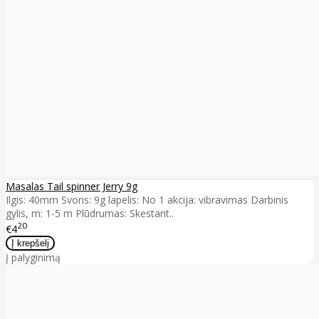
Masalas Tail spinner Jerry 9g
Ilgis: 40mm Svoris: 9g lapelis: No 1 akcija: vibravimas Darbinis
gylis, m: 1-5 m Plūdrumas: Skestant..
20
€4
Į palyginimą