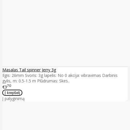
Masalas Tail spinner Jerry 3g
Ilgis: 26mm Svoris: 3g lapelis: No 0 akcija: vibravimas Darbinis
gylis, m: 0.5-1.5 m Plūdrumas: Skes..
70
€3
Į palyginimą