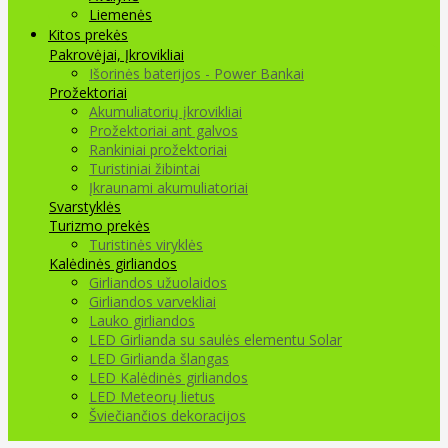
Liemenės
Kitos prekės
Pakrovėjai, Įkrovikliai
Išorinės baterijos - Power Bankai
Prožektoriai
Akumuliatorių įkrovikliai
Prožektoriai ant galvos
Rankiniai prožektoriai
Turistiniai žibintai
Įkraunami akumuliatoriai
Svarstyklės
Turizmo prekės
Turistinės viryklės
Kalėdinės girliandos
Girliandos užuolaidos
Girliandos varvekliai
Lauko girliandos
LED Girlianda su saulės elementu Solar
LED Girlianda šlangas
LED Kalėdinės girliandos
LED Meteorų lietus
Šviečiančios dekoracijos