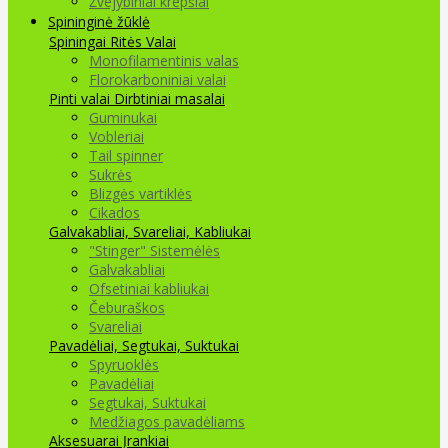
Žvejybiniai krepšiai
Spininginė žūklė
Spiningai
Ritės
Valai
Monofilamentinis valas
Florokarboniniai valai
Pinti valai
Dirbtiniai masalai
Guminukai
Vobleriai
Tail spinner
Sukrės
Blizgės vartiklės
Cikados
Galvakabliai, Svareliai, Kabliukai
"Stinger" Sistemėlės
Galvakabliai
Ofsetiniai kabliukai
Čeburaškos
Svareliai
Pavadėliai, Segtukai, Suktukai
Spyruoklės
Pavadėliai
Segtukai, Suktukai
Medžiagos pavadėliams
Aksesuarai Įrankiai