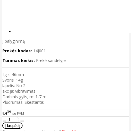
Į palyginimą
Prekės kodas:
14J001
Turimas kiekis:
Prekė sandėlyje
Ilgis: 46mm
Svoris: 14g
lapelis: No 2
akcija: vibravimas
Darbinis gylis, m: 1-7 m
Plūdrumas: Skestantis
39
€4
su PVM