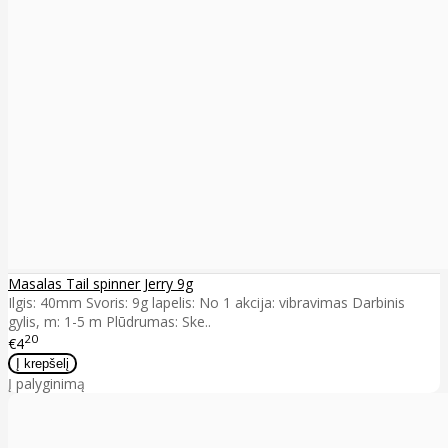
Masalas Tail spinner Jerry 9g
Ilgis: 40mm Svoris: 9g lapelis: No 1 akcija: vibravimas Darbinis
gylis, m: 1-5 m Plūdrumas: Ske..
20
€4
Į palyginimą