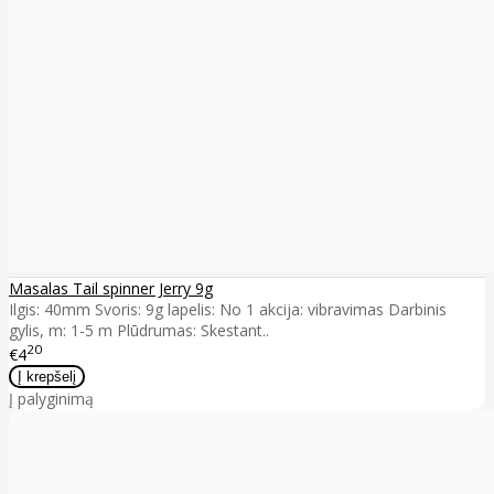
Masalas Tail spinner Jerry 9g
Ilgis: 40mm Svoris: 9g lapelis: No 1 akcija: vibravimas Darbinis
gylis, m: 1-5 m Plūdrumas: Skestant..
20
€4
Į palyginimą