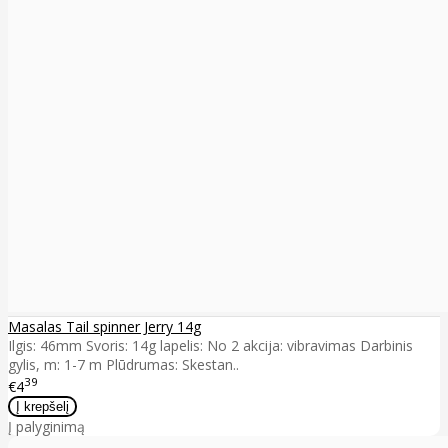
Masalas Tail spinner Jerry 14g
Ilgis: 46mm Svoris: 14g lapelis: No 2 akcija: vibravimas Darbinis
gylis, m: 1-7 m Plūdrumas: Skestan..
39
€4
Į palyginimą