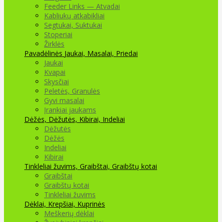
Feeder Links — Atvadai
Kabliukų atkabikliai
Segtukai, Suktukai
Stoperiai
Žirklės
Pavadėlinės
Jaukai, Masalai, Priedai
Jaukai
Kvapai
Skysčiai
Peletės, Granulės
Gyvi masalai
Įrankiai jaukams
Dėžės, Dėžutės, Kibirai, Indeliai
Dėžutės
Dėžės
Indeliai
Kibirai
Tinkleliai žuvims, Graibštai, Graibštų kotai
Graibštai
Graibštų kotai
Tinkleliai žuvims
Dėklai, Krepšiai, Kuprinės
Meškerių dėklai