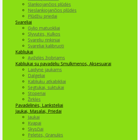
Slankiojančios plūdės
Neslankiojančios plūdės
Plūdžių priedai
Svareliai
Gylio matuokliai
Slyvutės, Kulkos
Svarelių rinkiniai
Svareliai kalibruoti
Kabliukai
Avižėlės žiobriams
Kabliukai su pavadėliu
Smulkmenos, Aksesuarai
Laidynė jaukams
Dalgeliai
Kabliukų atkabikliai
Segtukai, suktukai
Stoperiai
Žirklės
Pavadėlinės, Lanksteliai
Jaukai, Masalai, Priedai
Jaukai
Kvapai
Skysčiai
Peletės, Granulės