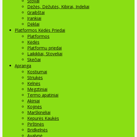
Stovai
Dėžės, Dėžutės, Kibirai, Indeliai
Graibštai
Įrankiai
Dėklai
Platformos Kėdės Priedai
Platformos
Kėdės
Platformų priedai
Laikikliai, Stoveliai
Skėčiai
Apranga
Kostiumai
Striukės
Kelnės
Megztiniai
Termo apatiniai
Akiniai
Kojinės
Marškinėliai
Kepurės Kaukės
Pirštinės
Bridkelnės
Avalynė