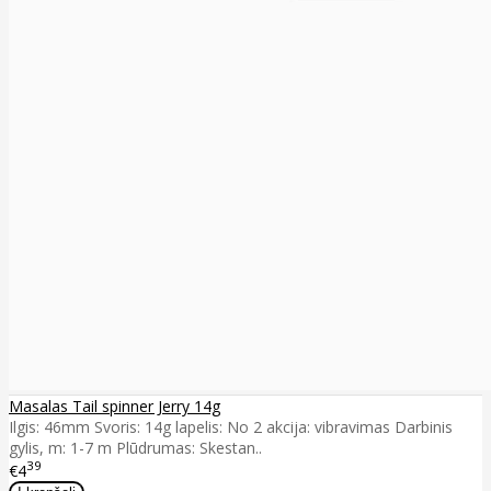
Masalas Tail spinner Jerry 14g
Ilgis: 46mm Svoris: 14g lapelis: No 2 akcija: vibravimas Darbinis
gylis, m: 1-7 m Plūdrumas: Skestan..
39
€4