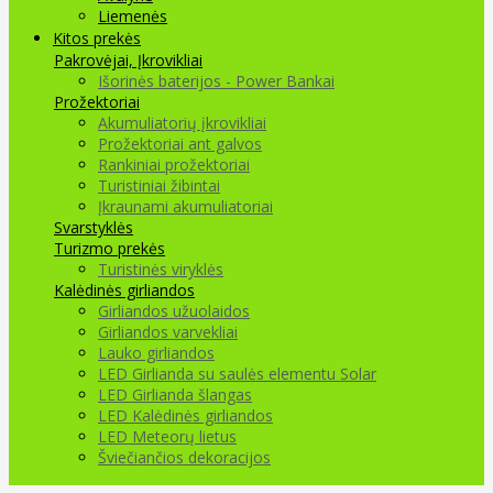
Liemenės
Kitos prekės
Pakrovėjai, Įkrovikliai
Išorinės baterijos - Power Bankai
Prožektoriai
Akumuliatorių įkrovikliai
Prožektoriai ant galvos
Rankiniai prožektoriai
Turistiniai žibintai
Įkraunami akumuliatoriai
Svarstyklės
Turizmo prekės
Turistinės viryklės
Kalėdinės girliandos
Girliandos užuolaidos
Girliandos varvekliai
Lauko girliandos
LED Girlianda su saulės elementu Solar
LED Girlianda šlangas
LED Kalėdinės girliandos
LED Meteorų lietus
Šviečiančios dekoracijos