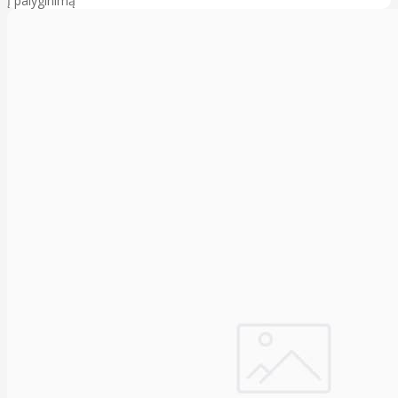
Į palyginimą