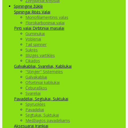
Žvejybiniai krepšiai
Spininginė žūklė
Spiningai
Ritės
Valai
Monofilamentinis valas
Florokarboniniai valai
Pinti valai
Dirbtiniai masalai
Guminukai
Vobleriai
Tail spinner
Sukrės
Blizgės vartiklės
Cikados
Galvakabliai, Svareliai, Kabliukai
"Stinger" Sistemėlės
Galvakabliai
Ofsetiniai kabliukai
Čeburaškos
Svareliai
Pavadėliai, Segtukai, Suktukai
Spyruoklės
Pavadėliai
Segtukai, Suktukai
Medžiagos pavadėliams
Aksesuarai Įrankiai