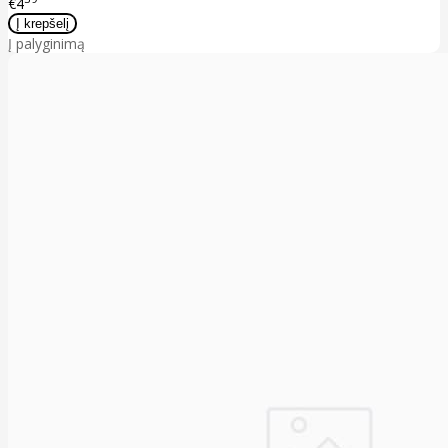
€4
Į palyginimą