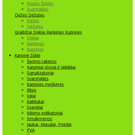
Replės Žirklės
Svarstyklės
Dėžės Dėžutės
Dėžės
Dėžutės
Graibštai
Dėklai Rankinės Kuprinės
Dėklai
Rankinės
Kuprinės
Karpinė žūklė
Šėrimo raketos
Karpiniai stovai ir laikikliai
Signalizatoriai
Svarstyklės
Karpinės meškerės
Ritės
Valai
Kabliukai
Svareliai
Kibimo indikatoriai
Smulkmenos
Jaukai, Masalai, Priedai
PVA