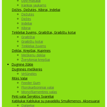
Gyvi masalai
Įrankiai jaukams
Dėžės, Dėžutės, Kibirai, Indeliai
Dėžutės
Dėžės
Indeliai
Kibirai
Tinkleliai žuvims, Graibštai, Graibštų kotai
Graibštai
Graibštų kotai
Tinkleliai žuvims
Dėklai, Krepšiai, Kuprinės
Meškerių dėklai
Žvejybiniai krepšiai
Dugninė žūklė
Dugninės meškerės
Viršūnėlės
Ritės
Valai
Feeder Gum
Florokarboniniai valai
Monofilamentinis valas
Pinti valai
Šėryklos
Svareliai
Kabliukai
Kabliukai su pavadėliu
Smulkmenos, Aksesuarai
Dalgeliai