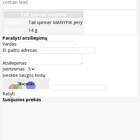
contain lead.
Tail spinner modelis
Modelis
Tail spinner MANYFIK Jerry
Svoris (g)
14 g
Parašyti atsiliepimą
Vardas:
El. pašto adresas:
Atsiliepimas:
Įvertinimas:
Įveskite saugos kodą:
Rašyti
Susijusios prekės