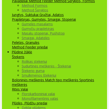
Pavadėliai Method Feeder
Method Šėryklos, Formos
Method Formos
Method Šėryklos
Jungtys, Suktukai
Grąžtai, Adatos
Praplėtėjas, Gumytės, Smaigai, Stoperiai
Gumelės masalams
Gumyčių prapletėjas
Masalų stoperiai, Pushstop
Smaigai, Adatėlės
Peletės, Granulės
Method Feeder priedai
Plūdinė žūklė
Štekeris
Rolikas stekeriui
Sudurtinės meškerės - Štekeriai
Štekerio guma
Smulkmenos štekeriui
Boloninės meškerės
Match tipo meškerės
Sportinės
meškerės
Ritės
Valai
Florokarboniniai valai
Monofilamentinis valas
Plūdės, Plūdžių priedai
Dėklai plūdėms