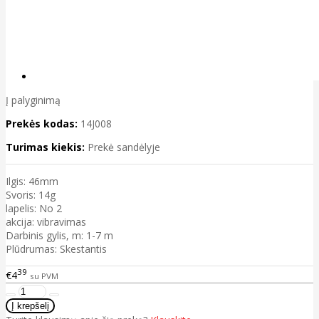
Į palyginimą
Prekės kodas:
14J008
Turimas kiekis:
Prekė sandėlyje
Ilgis: 46mm
Svoris: 14g
lapelis: No 2
akcija: vibravimas
Darbinis gylis, m: 1-7 m
Plūdrumas: Skestantis
39
€4
su PVM