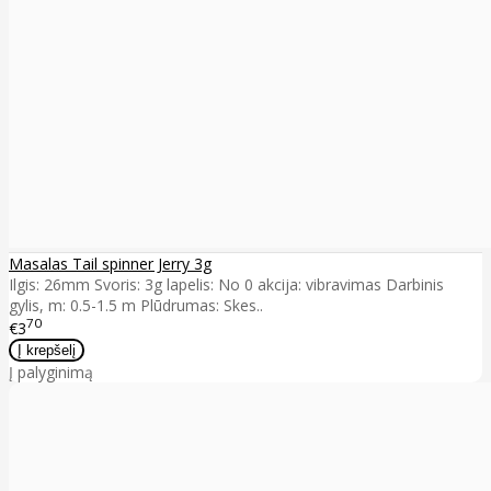
Masalas Tail spinner Jerry 3g
Ilgis: 26mm Svoris: 3g lapelis: No 0 akcija: vibravimas Darbinis
gylis, m: 0.5-1.5 m Plūdrumas: Skes..
70
€3
Į palyginimą