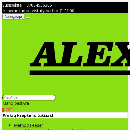
Susisiekite:
+37064556365
Iki nemokamo pristatymo liko €121.00
Navigacija
Mano paskyra
00
€0
0
Prekių krepšelis tuščias!
Method Feeder