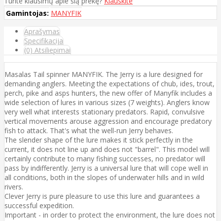
Turite klausimų apie šią prekę?
Klauskite
Gamintojas:
MANYFIK
Aprašymas
Specifikacija
(0) Atsiliepimai
Masalas Tail spinner MANYFIK. The Jerry is a lure designed for
demanding anglers. Meeting the expectations of chub, ides, trout,
perch, pike and asps hunters, the new offer of Manyfik includes a
wide selection of lures in various sizes (7 weights). Anglers know
very well what interests stationary predators. Rapid, convulsive
vertical movements arouse aggression and encourage predatory
fish to attack. That's what the well-run Jerry behaves.
The slender shape of the lure makes it stick perfectly in the
current, it does not line up and does not "barrel". This model will
certainly contribute to many fishing successes, no predator will
pass by indifferently. Jerry is a universal lure that will cope well in
all conditions, both in the slopes of underwater hills and in wild
rivers.
Clever Jerry is pure pleasure to use this lure and guarantees a
successful expedition.
Important - in order to protect the environment, the lure does not