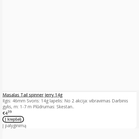
Masalas Tail spinner Jerry 14g
Ilgis: 46mm Svoris: 14g lapelis: No 2 akcija: vibravimas Darbinis
gylis, m: 1-7 m Plūdrumas: Skestan..
39
€4
Į palyginimą