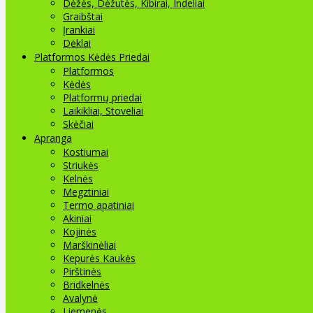
Dėžės, Dėžutės, Kibirai, Indeliai
Graibštai
Įrankiai
Dėklai
Platformos Kėdės Priedai
Platformos
Kėdės
Platformų priedai
Laikikliai, Stoveliai
Skėčiai
Apranga
Kostiumai
Striukės
Kelnės
Megztiniai
Termo apatiniai
Akiniai
Kojinės
Marškinėliai
Kepurės Kaukės
Pirštinės
Bridkelnės
Avalynė
Liemenės