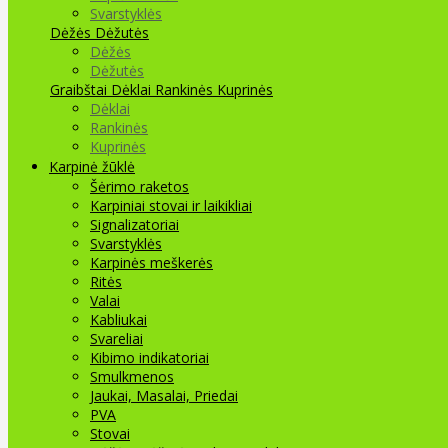
Svarstyklės
Dėžės Dėžutės
Dėžės
Dėžutės
Graibštai
Dėklai Rankinės Kuprinės
Dėklai
Rankinės
Kuprinės
Karpinė žūklė
Šėrimo raketos
Karpiniai stovai ir laikikliai
Signalizatoriai
Svarstyklės
Karpinės meškerės
Ritės
Valai
Kabliukai
Svareliai
Kibimo indikatoriai
Smulkmenos
Jaukai, Masalai, Priedai
PVA
Stovai