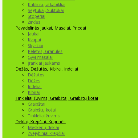
Kabliukų atkabikliai
Segtukai, Suktukai
Stoperiai
Žirklės
Pavadėlinės
Jaukai, Masalai, Priedai
Jaukai
Kvapai
Skysčiai
Peletės, Granulės
Gyvi masalai
Įrankiai jaukams
Dėžės, Dėžutės, Kibirai, Indeliai
Dėžutės
Dėžės
Indeliai
Kibirai
Tinkleliai žuvims, Graibštai, Graibštų kotai
Graibštai
Graibštų kotai
Tinkleliai žuvims
Dėklai, Krepšiai, Kuprinės
Meškerių dėklai
Žvejybiniai krepšiai