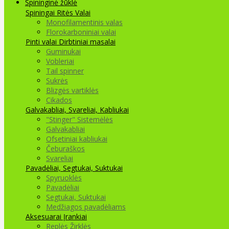
Spininginė žūklė
Spiningai
Ritės
Valai
Monofilamentinis valas
Florokarboniniai valai
Pinti valai
Dirbtiniai masalai
Guminukai
Vobleriai
Tail spinner
Sukrės
Blizgės vartiklės
Cikados
Galvakabliai, Svareliai, Kabliukai
"Stinger" Sistemėlės
Galvakabliai
Ofsetiniai kabliukai
Čeburaškos
Svareliai
Pavadėliai, Segtukai, Suktukai
Spyruoklės
Pavadėliai
Segtukai, Suktukai
Medžiagos pavadėliams
Aksesuarai Įrankiai
Replės Žirklės