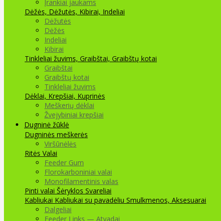
Įrankiai jaukams
Dėžės, Dėžutės, Kibirai, Indeliai
Dėžutės
Dėžės
Indeliai
Kibirai
Tinkleliai žuvims, Graibštai, Graibštų kotai
Graibštai
Graibštų kotai
Tinkleliai žuvims
Dėklai, Krepšiai, Kuprinės
Meškerių dėklai
Žvejybiniai krepšiai
Dugninė žūklė
Dugninės meškerės
Viršūnėlės
Ritės
Valai
Feeder Gum
Florokarboniniai valai
Monofilamentinis valas
Pinti valai
Šėryklos
Svareliai
Kabliukai
Kabliukai su pavadėliu
Smulkmenos, Aksesuarai
Dalgeliai
Feeder Links — Atvadai