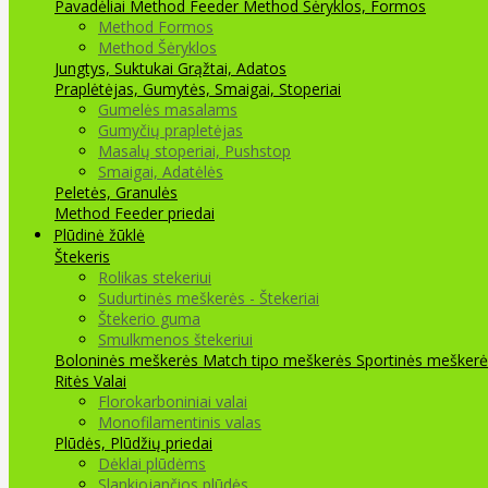
Pavadėliai Method Feeder
Method Šėryklos, Formos
Method Formos
Method Šėryklos
Jungtys, Suktukai
Grąžtai, Adatos
Praplėtėjas, Gumytės, Smaigai, Stoperiai
Gumelės masalams
Gumyčių prapletėjas
Masalų stoperiai, Pushstop
Smaigai, Adatėlės
Peletės, Granulės
Method Feeder priedai
Plūdinė žūklė
Štekeris
Rolikas stekeriui
Sudurtinės meškerės - Štekeriai
Štekerio guma
Smulkmenos štekeriui
Boloninės meškerės
Match tipo meškerės
Sportinės meškerė
Ritės
Valai
Florokarboniniai valai
Monofilamentinis valas
Plūdės, Plūdžių priedai
Dėklai plūdėms
Slankiojančios plūdės