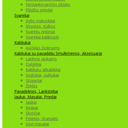
Neslankiojančios plūdės
Plūdžių priedai
Svareliai
Gylio matuokliai
Slyvutės, Kulkos
Svarelių rinkiniai
Svareliai kalibruoti
Kabliukai
Avižėlės žiobriams
Kabliukai su pavadėliu
Smulkmenos, Aksesuarai
Laidynė jaukams
Dalgeliai
Kabliukų atkabikliai
Segtukai, suktukai
Stoperiai
Žirklės
Pavadėlinės, Lanksteliai
Jaukai, Masalai, Priedai
Jaukai
Kvapai
Skysčiai
Peletės, Granulės
Gyvi masalai