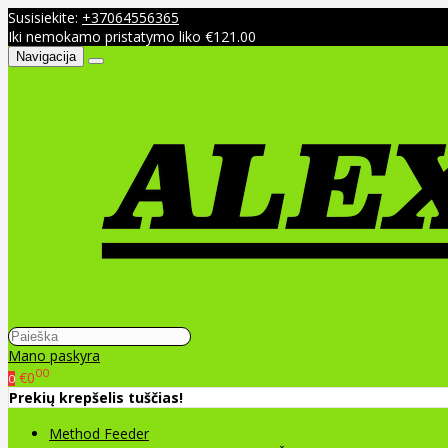
Susisiekite:
+37064556365
Iki nemokamo pristatymo liko €121.00
Navigacija
Mano paskyra
00
€0
0
Prekių krepšelis tuščias!
Method Feeder