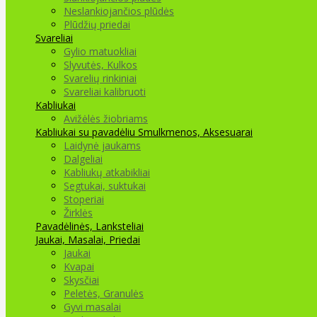
Neslankiojančios plūdės
Plūdžių priedai
Svareliai
Gylio matuokliai
Slyvutės, Kulkos
Svarelių rinkiniai
Svareliai kalibruoti
Kabliukai
Avižėlės žiobriams
Kabliukai su pavadėliu
Smulkmenos, Aksesuarai
Laidynė jaukams
Dalgeliai
Kabliukų atkabikliai
Segtukai, suktukai
Stoperiai
Žirklės
Pavadėlinės, Lanksteliai
Jaukai, Masalai, Priedai
Jaukai
Kvapai
Skysčiai
Peletės, Granulės
Gyvi masalai