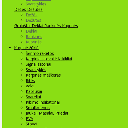
Svarstyklės
Dėžės Dėžutės
Dėžės
Dėžutės
Graibštai
Dėklai Rankinės Kuprinės
Dėklai
Rankinės
Kuprinės
Karpinė žūklė
Šėrimo raketos
Karpiniai stovai ir laikikliai
Signalizatoriai
Svarstyklės
Karpinės meškerės
Ritės
Valai
Kabliukai
Svareliai
Kibimo indikatoriai
Smulkmenos
Jaukai, Masalai, Priedai
PVA
Stovai