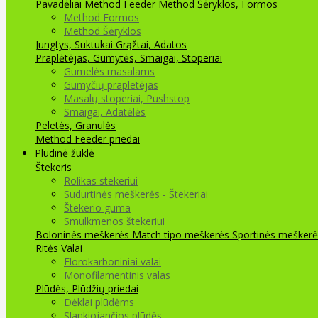
Pavadėliai Method Feeder
Method Šėryklos, Formos
Method Formos
Method Šėryklos
Jungtys, Suktukai
Grąžtai, Adatos
Praplėtėjas, Gumytės, Smaigai, Stoperiai
Gumelės masalams
Gumyčių prapletėjas
Masalų stoperiai, Pushstop
Smaigai, Adatėlės
Peletės, Granulės
Method Feeder priedai
Plūdinė žūklė
Štekeris
Rolikas stekeriui
Sudurtinės meškerės - Štekeriai
Štekerio guma
Smulkmenos štekeriui
Boloninės meškerės
Match tipo meškerės
Sportinės meškerė
Ritės
Valai
Florokarboniniai valai
Monofilamentinis valas
Plūdės, Plūdžių priedai
Dėklai plūdėms
Slankiojančios plūdės