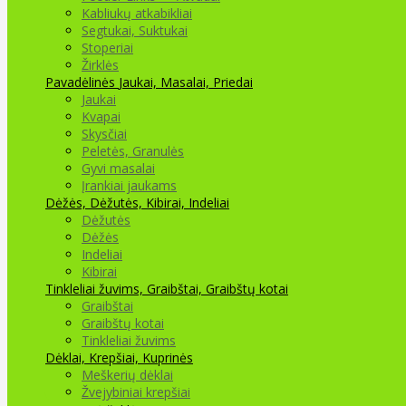
Kabliukų atkabikliai
Segtukai, Suktukai
Stoperiai
Žirklės
Pavadėlinės
Jaukai, Masalai, Priedai
Jaukai
Kvapai
Skysčiai
Peletės, Granulės
Gyvi masalai
Įrankiai jaukams
Dėžės, Dėžutės, Kibirai, Indeliai
Dėžutės
Dėžės
Indeliai
Kibirai
Tinkleliai žuvims, Graibštai, Graibštų kotai
Graibštai
Graibštų kotai
Tinkleliai žuvims
Dėklai, Krepšiai, Kuprinės
Meškerių dėklai
Žvejybiniai krepšiai