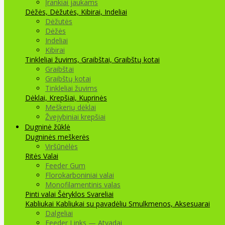
Įrankiai jaukams
Dėžės, Dėžutės, Kibirai, Indeliai
Dėžutės
Dėžės
Indeliai
Kibirai
Tinkleliai žuvims, Graibštai, Graibštų kotai
Graibštai
Graibštų kotai
Tinkleliai žuvims
Dėklai, Krepšiai, Kuprinės
Meškerių dėklai
Žvejybiniai krepšiai
Dugninė žūklė
Dugninės meškerės
Viršūnėlės
Ritės
Valai
Feeder Gum
Florokarboniniai valai
Monofilamentinis valas
Pinti valai
Šėryklos
Svareliai
Kabliukai
Kabliukai su pavadėliu
Smulkmenos, Aksesuarai
Dalgeliai
Feeder Links — Atvadai