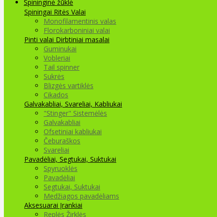
Spininginė žūklė
Spiningai
Ritės
Valai
Monofilamentinis valas
Florokarboniniai valai
Pinti valai
Dirbtiniai masalai
Guminukai
Vobleriai
Tail spinner
Sukrės
Blizgės vartiklės
Cikados
Galvakabliai, Svareliai, Kabliukai
"Stinger" Sistemėlės
Galvakabliai
Ofsetiniai kabliukai
Čeburaškos
Svareliai
Pavadėliai, Segtukai, Suktukai
Spyruoklės
Pavadėliai
Segtukai, Suktukai
Medžiagos pavadėliams
Aksesuarai Įrankiai
Replės Žirklės