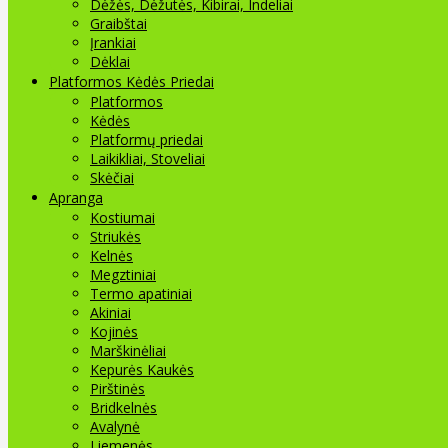
Dėžės, Dėžutės, Kibirai, Indeliai
Graibštai
Įrankiai
Dėklai
Platformos Kėdės Priedai
Platformos
Kėdės
Platformų priedai
Laikikliai, Stoveliai
Skėčiai
Apranga
Kostiumai
Striukės
Kelnės
Megztiniai
Termo apatiniai
Akiniai
Kojinės
Marškinėliai
Kepurės Kaukės
Pirštinės
Bridkelnės
Avalynė
Liemenės