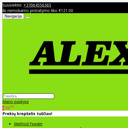
Susisiekite:
+37064556365
Iki nemokamo pristatymo liko €121.00
Navigacija
Mano paskyra
00
€0
0
Prekių krepšelis tuščias!
Method Feeder