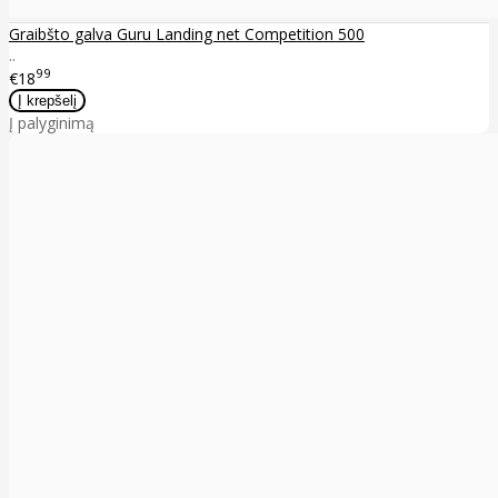
Graibšto galva Guru Landing net Competition 500
..
99
€18
Į palyginimą