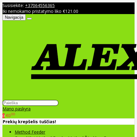
Susisiekite:
+37064556365
Iki nemokamo pristatymo liko €121.00
Navigacija
Mano paskyra
00
€0
0
Prekių krepšelis tuščias!
Method Feeder