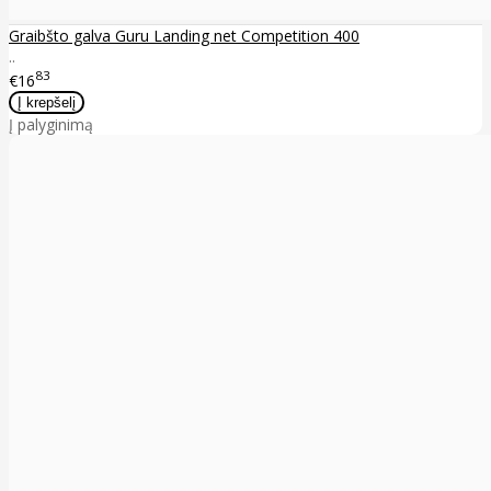
Graibšto galva Guru Landing net Competition 400
..
83
€16
Į palyginimą