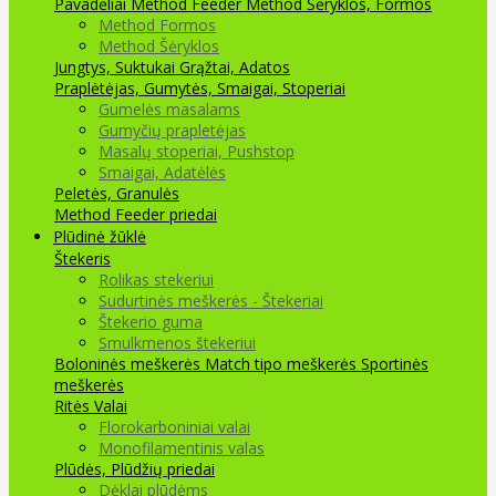
Pavadėliai Method Feeder
Method Šėryklos, Formos
Method Formos
Method Šėryklos
Jungtys, Suktukai
Grąžtai, Adatos
Praplėtėjas, Gumytės, Smaigai, Stoperiai
Gumelės masalams
Gumyčių prapletėjas
Masalų stoperiai, Pushstop
Smaigai, Adatėlės
Peletės, Granulės
Method Feeder priedai
Plūdinė žūklė
Štekeris
Rolikas stekeriui
Sudurtinės meškerės - Štekeriai
Štekerio guma
Smulkmenos štekeriui
Boloninės meškerės
Match tipo meškerės
Sportinės
meškerės
Ritės
Valai
Florokarboniniai valai
Monofilamentinis valas
Plūdės, Plūdžių priedai
Dėklai plūdėms