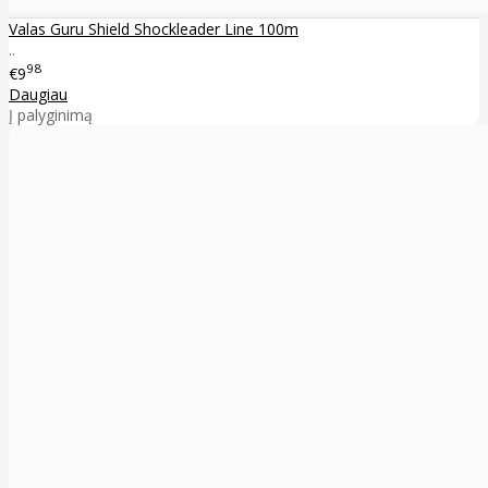
Valas Guru Shield Shockleader Line 100m
..
98
€9
Daugiau
Į palyginimą