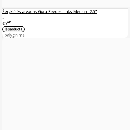
Šeryklėlės atvadas Guru Feeder Links Medium 2.5"
..
48
€5
Į palyginimą