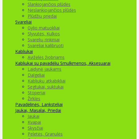
Slankiojančios plūdės
Neslankiojančios plūdės
Plūdžių priedai
Svareliai
Gylio matuokliai
Slyvutės, Kulkos
Svarelių rinkiniai
Svareliai kalibruoti
Kabliukai
Avižėlės žiobriams
Kabliukai su pavadėliu
Smulkmenos, Aksesuarai
Laidynė jaukams
Dalgeliai
Kabliukų atkabikliai
Segtukai, suktukai
Stoperiai
Žirklės
Pavadėlinės, Lanksteliai
Jaukai, Masalai, Priedai
Jaukai
Kvapai
Skysčiai
Peletės, Granulės