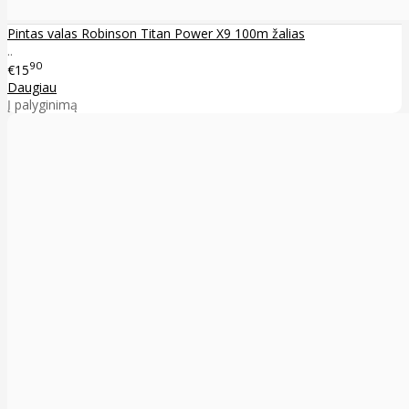
Pintas valas Robinson Titan Power X9 100m žalias
..
90
€15
Daugiau
Į palyginimą