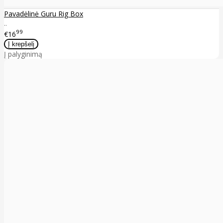
Pavadėlinė Guru Rig Box
..
99
€16
Į palyginimą