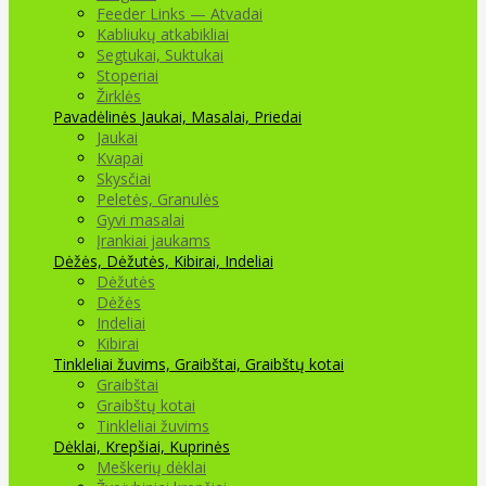
Feeder Links — Atvadai
Kabliukų atkabikliai
Segtukai, Suktukai
Stoperiai
Žirklės
Pavadėlinės
Jaukai, Masalai, Priedai
Jaukai
Kvapai
Skysčiai
Peletės, Granulės
Gyvi masalai
Įrankiai jaukams
Dėžės, Dėžutės, Kibirai, Indeliai
Dėžutės
Dėžės
Indeliai
Kibirai
Tinkleliai žuvims, Graibštai, Graibštų kotai
Graibštai
Graibštų kotai
Tinkleliai žuvims
Dėklai, Krepšiai, Kuprinės
Meškerių dėklai