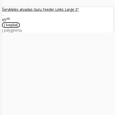
Šeryklėlės atvadas Guru Feeder Links Large 3"
..
48
€5
Į palyginimą