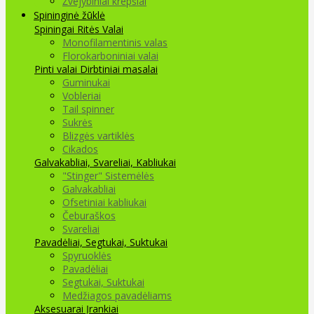
Žvejybiniai krepšiai
Spininginė žūklė
Spiningai
Ritės
Valai
Monofilamentinis valas
Florokarboniniai valai
Pinti valai
Dirbtiniai masalai
Guminukai
Vobleriai
Tail spinner
Sukrės
Blizgės vartiklės
Cikados
Galvakabliai, Svareliai, Kabliukai
"Stinger" Sistemėlės
Galvakabliai
Ofsetiniai kabliukai
Čeburaškos
Svareliai
Pavadėliai, Segtukai, Suktukai
Spyruoklės
Pavadėliai
Segtukai, Suktukai
Medžiagos pavadėliams
Aksesuarai Įrankiai