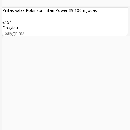
Pintas valas Robinson Titan Power X9 100m Jodas
..
90
€15
Daugiau
Į palyginimą