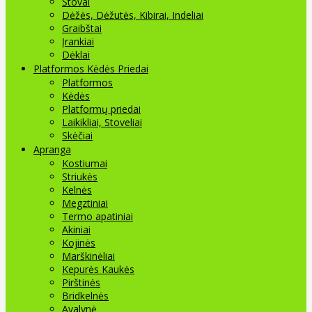
Stovai
Dėžės, Dėžutės, Kibirai, Indeliai
Graibštai
Įrankiai
Dėklai
Platformos Kėdės Priedai
Platformos
Kėdės
Platformų priedai
Laikikliai, Stoveliai
Skėčiai
Apranga
Kostiumai
Striukės
Kelnės
Megztiniai
Termo apatiniai
Akiniai
Kojinės
Marškinėliai
Kepurės Kaukės
Pirštinės
Bridkelnės
Avalynė