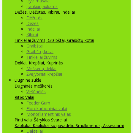
Gyvi masalai
Įrankiai jaukams
Dėžės, Dėžutės, Kibirai, Indeliai
Dėžutės
Dėžės
Indeliai
Kibirai
Tinkleliai žuvims, Graibštai, Graibštų kotai
Graibštai
Graibštų kotai
Tinkleliai žuvims
Dėklai, Krepšiai, Kuprinės
Meškerių dėklai
Žvejybiniai krepšiai
Dugninė žūklė
Dugninės meškerės
Viršūnėlės
Ritės
Valai
Feeder Gum
Florokarboniniai valai
Monofilamentinis valas
Pinti valai
Šėryklos
Svareliai
Kabliukai
Kabliukai su pavadėliu
Smulkmenos, Aksesuarai
Dalgeliai