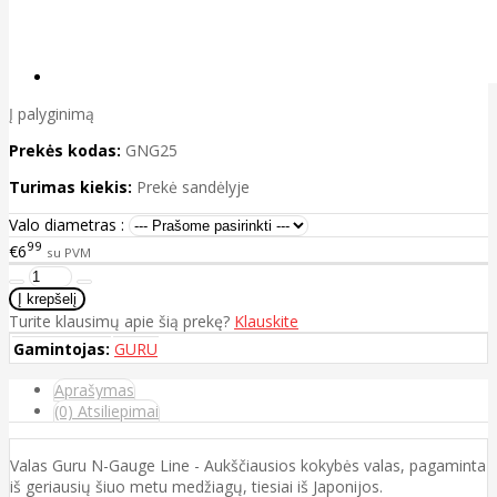
Į palyginimą
Prekės kodas:
GNG25
Turimas kiekis:
Prekė sandėlyje
Valo diametras :
99
€6
su PVM
Turite klausimų apie šią prekę?
Klauskite
Gamintojas:
GURU
Aprašymas
(0) Atsiliepimai
Valas Guru N-Gauge Line - Aukščiausios kokybės valas, pagaminta
iš geriausių šiuo metu medžiagų, tiesiai iš Japonijos.