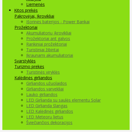
Liemenės
Kitos prekės
Pakrovėjai, Įkrovikliai
Išorinės baterijos - Power Bankai
Prožektoriai
Akumuliatorių įkrovikliai
Prožektoriai ant galvos
Rankiniai prožektoriai
Turistiniai žibintai
Įkraunami akumuliatoriai
Svarstyklės
Turizmo prekės
Turistinės viryklės
Kalėdinės girliandos
Girliandos užuolaidos
Girliandos varvekliai
Lauko girliandos
LED Girlianda su saulės elementu Solar
LED Girlianda šlangas
LED Kalėdinės girliandos
LED Meteorų lietus
Šviečiančios dekoracijos