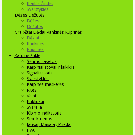
Replės Žirklės
Svarstyklės
Dėžės Dėžutės
Dėžės
Dėžutės
Graibštai
Dėklai Rankinės Kuprinės
Dėklai
Rankinės
Kuprinės
Karpinė žūklė
Šėrimo raketos
Karpiniai stovai ir laikikliai
Signalizatoriai
Svarstyklės
Karpinės meškerės
Ritės
Valai
Kabliukai
Svareliai
Kibimo indikatoriai
Smulkmenos
Jaukai, Masalai, Priedai
PVA