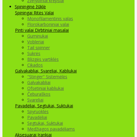
Žvejybiniai krepšiai
Spininginė žūklė
Spiningai
Ritės
Valai
Monofilamentinis valas
Florokarboniniai valai
Pinti valai
Dirbtiniai masalai
Guminukai
Vobleriai
Tail spinner
Sukrės
Blizgės vartiklės
Cikados
Galvakabliai, Svareliai, Kabliukai
"Stinger" Sistemėlės
Galvakabliai
Ofsetiniai kabliukai
Čeburaškos
Svareliai
Pavadėliai, Segtukai, Suktukai
Spyruoklės
Pavadėliai
Segtukai, Suktukai
Medžiagos pavadėliams
Aksesuarai Įrankiai