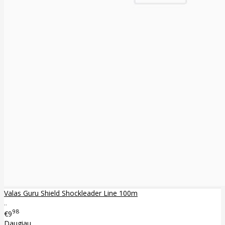
Valas Guru Shield Shockleader Line 100m
..
98
€9
Daugiau