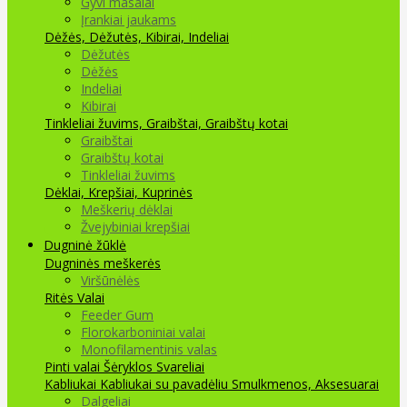
Gyvi masalai
Įrankiai jaukams
Dėžės, Dėžutės, Kibirai, Indeliai
Dėžutės
Dėžės
Indeliai
Kibirai
Tinkleliai žuvims, Graibštai, Graibštų kotai
Graibštai
Graibštų kotai
Tinkleliai žuvims
Dėklai, Krepšiai, Kuprinės
Meškerių dėklai
Žvejybiniai krepšiai
Dugninė žūklė
Dugninės meškerės
Viršūnėlės
Ritės
Valai
Feeder Gum
Florokarboniniai valai
Monofilamentinis valas
Pinti valai
Šėryklos
Svareliai
Kabliukai
Kabliukai su pavadėliu
Smulkmenos, Aksesuarai
Dalgeliai