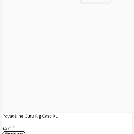
Pavadėlinė Guru Rig Case XL
..
49
€57