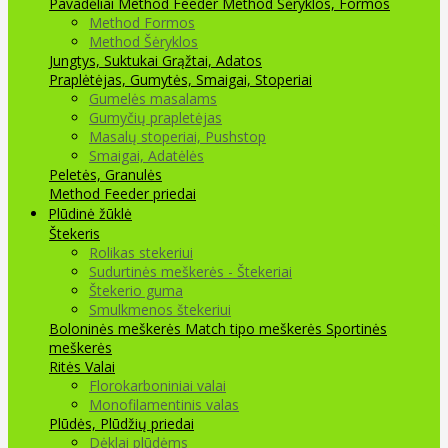
Pavadėliai Method Feeder
Method Šėryklos, Formos
Method Formos
Method Šėryklos
Jungtys, Suktukai
Grąžtai, Adatos
Praplėtėjas, Gumytės, Smaigai, Stoperiai
Gumelės masalams
Gumyčių prapletėjas
Masalų stoperiai, Pushstop
Smaigai, Adatėlės
Peletės, Granulės
Method Feeder priedai
Plūdinė žūklė
Štekeris
Rolikas stekeriui
Sudurtinės meškerės - Štekeriai
Štekerio guma
Smulkmenos štekeriui
Boloninės meškerės
Match tipo meškerės
Sportinės
meškerės
Ritės
Valai
Florokarboniniai valai
Monofilamentinis valas
Plūdės, Plūdžių priedai
Dėklai plūdėms