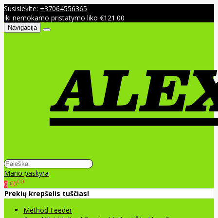
Susisiekite:
+37064556365
Iki nemokamo pristatymo liko €121.00
Navigacija
Mano paskyra
00
€0
0
Prekių krepšelis tuščias!
Method Feeder