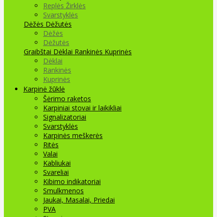
Replės Žirklės
Svarstyklės
Dėžės Dėžutės
Dėžės
Dėžutės
Graibštai
Dėklai Rankinės Kuprinės
Dėklai
Rankinės
Kuprinės
Karpinė žūklė
Šėrimo raketos
Karpiniai stovai ir laikikliai
Signalizatoriai
Svarstyklės
Karpinės meškerės
Ritės
Valai
Kabliukai
Svareliai
Kibimo indikatoriai
Smulkmenos
Jaukai, Masalai, Priedai
PVA