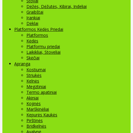
Stovai
Dėžės, Dėžutės, Kibirai, Indeliai
Graibštai
Įrankiai
Dėklai
Platformos Kėdės Priedai
Platformos
Kėdės
Platformų priedai
Laikikliai, Stoveliai
Skėčiai
Apranga
Kostiumai
Striukės
Kelnės
Megztiniai
Termo apatiniai
Akiniai
Kojinės
Marškinėliai
Kepurės Kaukės
Pirštinės
Bridkelnės
Avalynė