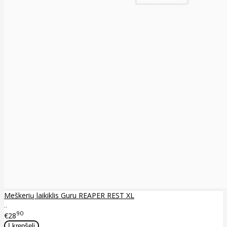
Meškerių laikiklis Guru REAPER REST XL
..
90
€28