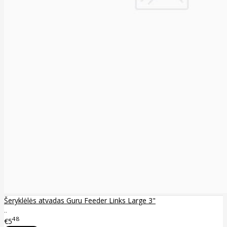
Šeryklėlės atvadas Guru Feeder Links Large 3"
..
48
€5