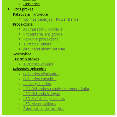
Liemenės
Kitos prekės
Pakrovėjai, Įkrovikliai
Išorinės baterijos - Power Bankai
Prožektoriai
Akumuliatorių įkrovikliai
Prožektoriai ant galvos
Rankiniai prožektoriai
Turistiniai žibintai
Įkraunami akumuliatoriai
Svarstyklės
Turizmo prekės
Turistinės viryklės
Kalėdinės girliandos
Girliandos užuolaidos
Girliandos varvekliai
Lauko girliandos
LED Girlianda su saulės elementu Solar
LED Girlianda šlangas
LED Kalėdinės girliandos
LED Meteorų lietus
Šviečiančios dekoracijos