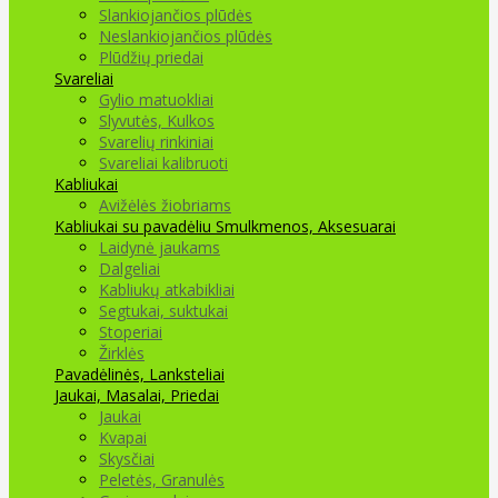
Slankiojančios plūdės
Neslankiojančios plūdės
Plūdžių priedai
Svareliai
Gylio matuokliai
Slyvutės, Kulkos
Svarelių rinkiniai
Svareliai kalibruoti
Kabliukai
Avižėlės žiobriams
Kabliukai su pavadėliu
Smulkmenos, Aksesuarai
Laidynė jaukams
Dalgeliai
Kabliukų atkabikliai
Segtukai, suktukai
Stoperiai
Žirklės
Pavadėlinės, Lanksteliai
Jaukai, Masalai, Priedai
Jaukai
Kvapai
Skysčiai
Peletės, Granulės