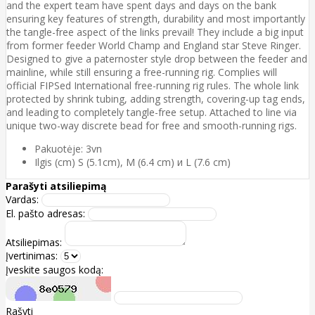
and the expert team have spent days and days on the bank
ensuring key features of strength, durability and most importantly
the tangle-free aspect of the links prevail! They include a big input
from former feeder World Champ and England star Steve Ringer.
Designed to give a paternoster style drop between the feeder and
mainline, while still ensuring a free-running rig. Complies will
official FIPSed International free-running rig rules. The whole link
protected by shrink tubing, adding strength, covering-up tag ends,
and leading to completely tangle-free setup. Attached to line via
unique two-way discrete bead for free and smooth-running rigs.
Pakuotėje: 3vn
Ilgis (cm) S (5.1cm), M (6.4 cm) и L (7.6 cm)
Parašyti atsiliepimą
Vardas:
El. pašto adresas:
Atsiliepimas:
Įvertinimas:
Įveskite saugos kodą:
Rašyti