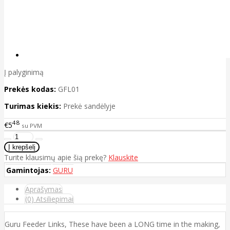
Į palyginimą
Prekės kodas:
GFL01
Turimas kiekis:
Prekė sandėlyje
48
€5
su PVM
Turite klausimų apie šią prekę?
Klauskite
Gamintojas:
GURU
Aprašymas
(0) Atsiliepimai
Guru Feeder Links, These have been a LONG time in the making,