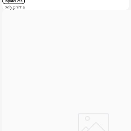
Į palyginimą