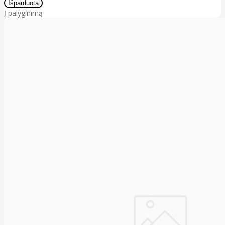
Į palyginimą