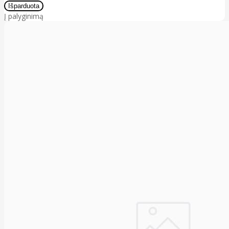
Į palyginimą