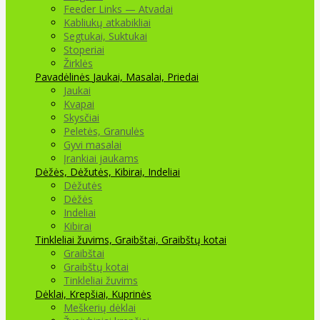
Feeder Links — Atvadai
Kabliukų atkabikliai
Segtukai, Suktukai
Stoperiai
Žirklės
Pavadėlinės
Jaukai, Masalai, Priedai
Jaukai
Kvapai
Skysčiai
Peletės, Granulės
Gyvi masalai
Įrankiai jaukams
Dėžės, Dėžutės, Kibirai, Indeliai
Dėžutės
Dėžės
Indeliai
Kibirai
Tinkleliai žuvims, Graibštai, Graibštų kotai
Graibštai
Graibštų kotai
Tinkleliai žuvims
Dėklai, Krepšiai, Kuprinės
Meškerių dėklai