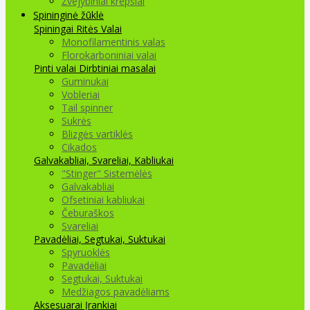
Žvejybiniai krepšiai
Spininginė žūklė
Spiningai
Ritės
Valai
Monofilamentinis valas
Florokarboniniai valai
Pinti valai
Dirbtiniai masalai
Guminukai
Vobleriai
Tail spinner
Sukrės
Blizgės vartiklės
Cikados
Galvakabliai, Svareliai, Kabliukai
"Stinger" Sistemėlės
Galvakabliai
Ofsetiniai kabliukai
Čeburaškos
Svareliai
Pavadėliai, Segtukai, Suktukai
Spyruoklės
Pavadėliai
Segtukai, Suktukai
Medžiagos pavadėliams
Aksesuarai Įrankiai