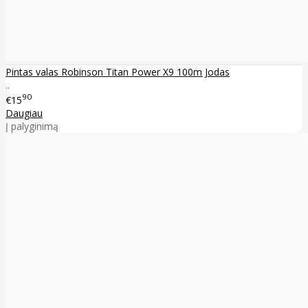
Pintas valas Robinson Titan Power X9 100m Jodas
..
90
€15
Daugiau
Į palyginimą