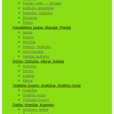
Feeder Links — Atvadai
Kabliukų atkabikliai
Segtukai, Suktukai
Stoperiai
Žirklės
Pavadėlinės
Jaukai, Masalai, Priedai
Jaukai
Kvapai
Skysčiai
Peletės, Granulės
Gyvi masalai
Įrankiai jaukams
Dėžės, Dėžutės, Kibirai, Indeliai
Dėžutės
Dėžės
Indeliai
Kibirai
Tinkleliai žuvims, Graibštai, Graibštų kotai
Graibštai
Graibštų kotai
Tinkleliai žuvims
Dėklai, Krepšiai, Kuprinės
Meškerių dėklai