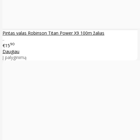
Pintas valas Robinson Titan Power X9 100m žalias
..
90
€15
Daugiau
Į palyginimą