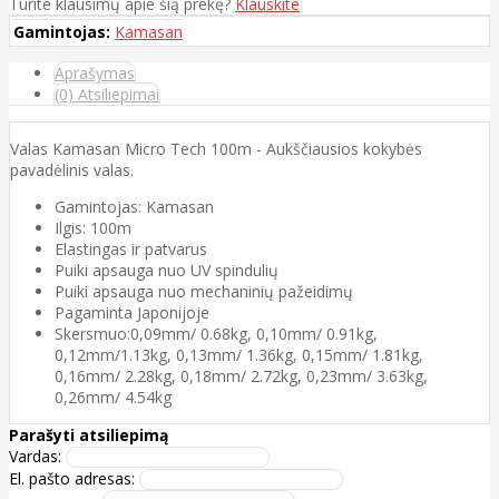
Turite klausimų apie šią prekę?
Klauskite
Gamintojas:
Kamasan
Aprašymas
(0) Atsiliepimai
Valas Kamasan Micro Tech 100m - Aukščiausios kokybės
pavadėlinis valas.
Gamintojas: Kamasan
Ilgis: 100m
Elastingas ir patvarus
Puiki apsauga nuo UV spindulių
Puiki apsauga nuo mechaninių pažeidimų
Pagaminta Japonijoje
Skersmuo:0,09mm/ 0.68kg, 0,10mm/ 0.91kg,
0,12mm/1.13kg, 0,13mm/ 1.36kg, 0,15mm/ 1.81kg,
0,16mm/ 2.28kg, 0,18mm/ 2.72kg, 0,23mm/ 3.63kg,
0,26mm/ 4.54kg
Parašyti atsiliepimą
Vardas:
El. pašto adresas: