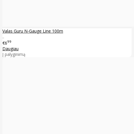
Valas Guru N-Gauge Line 100m
..
99
€6
Daugiau
Į palyginimą