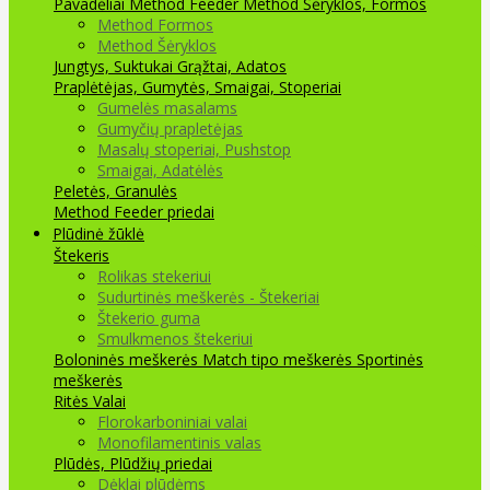
Pavadėliai Method Feeder
Method Šėryklos, Formos
Method Formos
Method Šėryklos
Jungtys, Suktukai
Grąžtai, Adatos
Praplėtėjas, Gumytės, Smaigai, Stoperiai
Gumelės masalams
Gumyčių prapletėjas
Masalų stoperiai, Pushstop
Smaigai, Adatėlės
Peletės, Granulės
Method Feeder priedai
Plūdinė žūklė
Štekeris
Rolikas stekeriui
Sudurtinės meškerės - Štekeriai
Štekerio guma
Smulkmenos štekeriui
Boloninės meškerės
Match tipo meškerės
Sportinės
meškerės
Ritės
Valai
Florokarboniniai valai
Monofilamentinis valas
Plūdės, Plūdžių priedai
Dėklai plūdėms