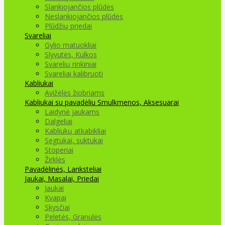
Slankiojančios plūdės
Neslankiojančios plūdės
Plūdžių priedai
Svareliai
Gylio matuokliai
Slyvutės, Kulkos
Svarelių rinkiniai
Svareliai kalibruoti
Kabliukai
Avižėlės žiobriams
Kabliukai su pavadėliu
Smulkmenos, Aksesuarai
Laidynė jaukams
Dalgeliai
Kabliukų atkabikliai
Segtukai, suktukai
Stoperiai
Žirklės
Pavadėlinės, Lanksteliai
Jaukai, Masalai, Priedai
Jaukai
Kvapai
Skysčiai
Peletės, Granulės