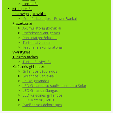
Liemenės
Kitos prekės
Pakrovėjai, Įkrovikliai
Išorinės baterijos - Power Bankai
Prožektoriai
Akumuliatorių įkrovikliai
Prožektoriai ant galvos
Rankiniai prožektoriai
Turistiniai žibintai
Įkraunami akumuliatoriai
Svarstyklės
Turizmo prekės
Turistinės viryklės
Kalėdinės girliandos
Girliandos užuolaidos
Girliandos varvekliai
Lauko girliandos
LED Girlianda su saulės elementu Solar
LED Girlianda šlangas
LED Kalėdinės girliandos
LED Meteorų lietus
Šviečiančios dekoracijos