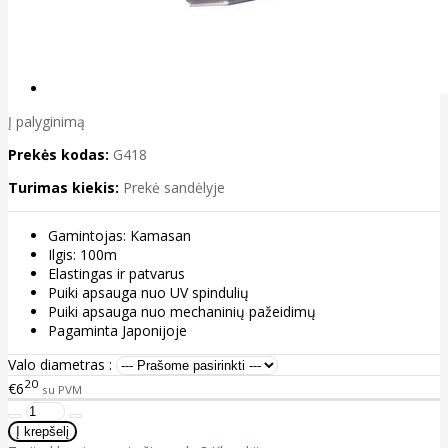
Į palyginimą
Prekės kodas:
G418
Turimas kiekis:
Prekė sandėlyje
Gamintojas: Kamasan
Ilgis: 100m
Elastingas ir patvarus
Puiki apsauga nuo UV spindulių
Puiki apsauga nuo mechaninių pažeidimų
Pagaminta Japonijoje
Valo diametras :
20
€6
su PVM