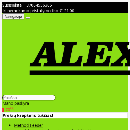
Susisiekite:
+37064556365
Iki nemokamo pristatymo liko €121.00
Navigacija
Mano paskyra
00
€0
0
Prekių krepšelis tuščias!
Method Feeder