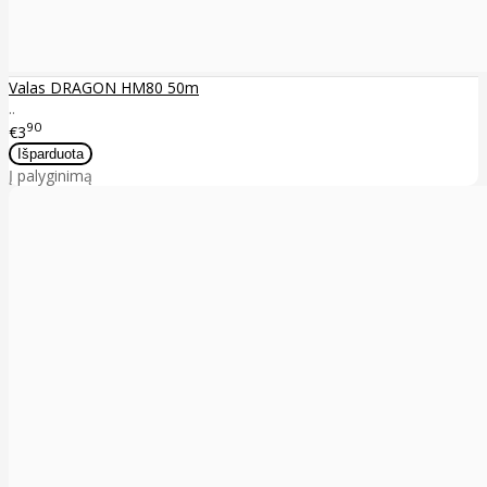
Valas DRAGON HM80 50m
..
90
€3
Į palyginimą