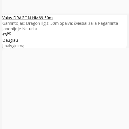
Valas DRAGON HM69 50m
Gamintojas: Dragon Ilgis: 50m Spalva: šviesiai žalia Pagaminta
Japonijoje Neturi a..
90
€3
Daugiau
Į palyginimą