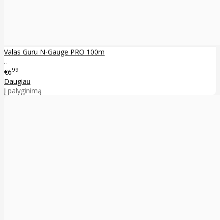
Valas Guru N-Gauge PRO 100m
..
99
€6
Daugiau
Į palyginimą