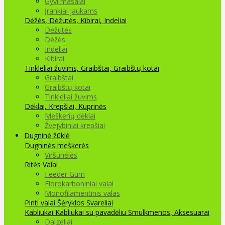
Gyvi masalai
Įrankiai jaukams
Dėžės, Dėžutės, Kibirai, Indeliai
Dėžutės
Dėžės
Indeliai
Kibirai
Tinkleliai žuvims, Graibštai, Graibštų kotai
Graibštai
Graibštų kotai
Tinkleliai žuvims
Dėklai, Krepšiai, Kuprinės
Meškerių dėklai
Žvejybiniai krepšiai
Dugninė žūklė
Dugninės meškerės
Viršūnėlės
Ritės
Valai
Feeder Gum
Florokarboniniai valai
Monofilamentinis valas
Pinti valai
Šėryklos
Svareliai
Kabliukai
Kabliukai su pavadėliu
Smulkmenos, Aksesuarai
Dalgeliai