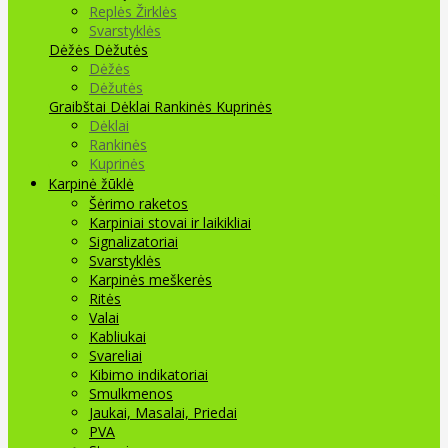
Replės Žirklės
Svarstyklės
Dėžės Dėžutės
Dėžės
Dėžutės
Graibštai
Dėklai Rankinės Kuprinės
Dėklai
Rankinės
Kuprinės
Karpinė žūklė
Šėrimo raketos
Karpiniai stovai ir laikikliai
Signalizatoriai
Svarstyklės
Karpinės meškerės
Ritės
Valai
Kabliukai
Svareliai
Kibimo indikatoriai
Smulkmenos
Jaukai, Masalai, Priedai
PVA