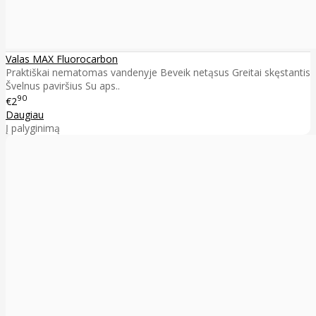
Valas MAX Fluorocarbon
Praktiškai nematomas vandenyje Beveik netąsus Greitai skęstantis
Švelnus paviršius Su aps..
90
€2
Daugiau
Į palyginimą