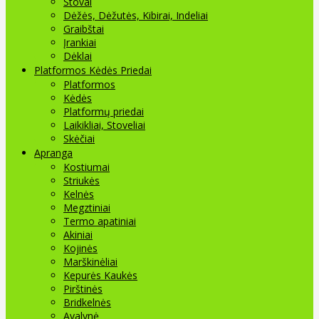
Stovai
Dėžės, Dėžutės, Kibirai, Indeliai
Graibštai
Įrankiai
Dėklai
Platformos Kėdės Priedai
Platformos
Kėdės
Platformų priedai
Laikikliai, Stoveliai
Skėčiai
Apranga
Kostiumai
Striukės
Kelnės
Megztiniai
Termo apatiniai
Akiniai
Kojinės
Marškinėliai
Kepurės Kaukės
Pirštinės
Bridkelnės
Avalynė