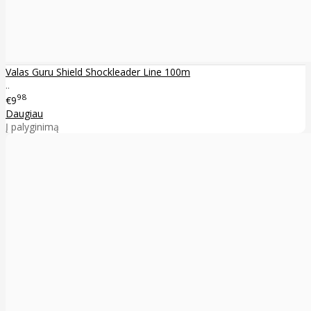
Valas Guru Shield Shockleader Line 100m
..
98
€9
Daugiau
Į palyginimą