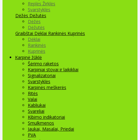
Replės Žirklės
Svarstyklės
Dėžės Dėžutės
Dėžės
Dėžutės
Graibštai
Dėklai Rankinės Kuprinės
Dėklai
Rankinės
Kuprinės
Karpinė žūklė
Šėrimo raketos
Karpiniai stovai ir laikikliai
Signalizatoriai
Svarstyklės
Karpinės meškerės
Ritės
Valai
Kabliukai
Svareliai
Kibimo indikatoriai
Smulkmenos
Jaukai, Masalai, Priedai
PVA