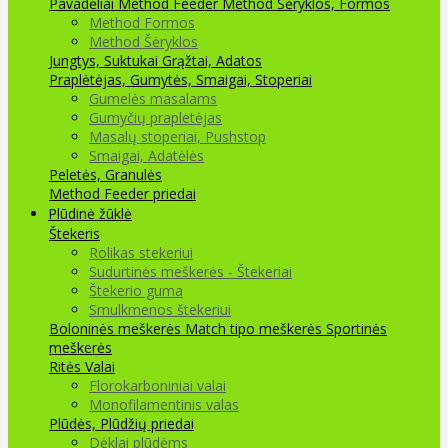
Pavadėliai Method Feeder
Method Šėryklos, Formos
Method Formos
Method Šėryklos
Jungtys, Suktukai
Grąžtai, Adatos
Praplėtėjas, Gumytės, Smaigai, Stoperiai
Gumelės masalams
Gumyčių prapletėjas
Masalų stoperiai, Pushstop
Smaigai, Adatėlės
Peletės, Granulės
Method Feeder priedai
Plūdinė žūklė
Štekeris
Rolikas stekeriui
Sudurtinės meškerės - Štekeriai
Štekerio guma
Smulkmenos štekeriui
Boloninės meškerės
Match tipo meškerės
Sportinės
meškerės
Ritės
Valai
Florokarboniniai valai
Monofilamentinis valas
Plūdės, Plūdžių priedai
Dėklai plūdėms