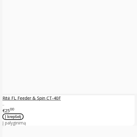
Ritė FL Feeder & Spin CT-40F
..
00
€25
Į palyginimą