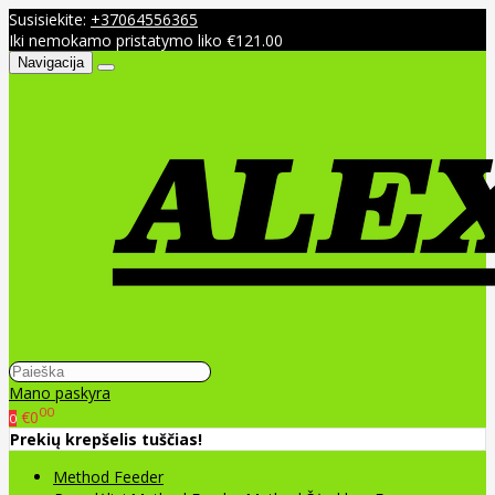
Susisiekite:
+37064556365
Iki nemokamo pristatymo liko €121.00
Navigacija
Mano paskyra
00
€0
0
Prekių krepšelis tuščias!
Method Feeder