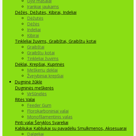
Gyvi masalai
Įrankiai jaukams
Dėžės, Dėžutės, Kibirai, Indeliai
Dėžutės
Dėžės
Indeliai
Kibirai
Tinkleliai žuvims, Graibštai, Graibštų kotai
Graibštai
Graibštų kotai
Tinkleliai žuvims
Dėklai, Krepšiai, Kuprinės
Meškerių dėklai
Žvejybiniai krepšiai
Dugninė žūklė
Dugninės meškerės
Viršūnėlės
Ritės
Valai
Feeder Gum
Florokarboniniai valai
Monofilamentinis valas
Pinti valai
Šėryklos
Svareliai
Kabliukai
Kabliukai su pavadėliu
Smulkmenos, Aksesuarai
Dalgeliai