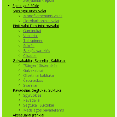
Žvejybiniai krepšiai
Spininginė žūklė
Spiningai
Ritės
Valai
Monofilamentinis valas
Florokarboniniai valai
Pinti valai
Dirbtiniai masalai
Guminukai
Vobleriai
Tail spinner
Sukrės
Blizgės vartiklės
Cikados
Galvakabliai, Svareliai, Kabliukai
"Stinger" Sistemėlės
Galvakabliai
Ofsetiniai kabliukai
Čeburaškos
Svareliai
Pavadėliai, Segtukai, Suktukai
Spyruoklės
Pavadėliai
Segtukai, Suktukai
Medžiagos pavadėliams
Aksesuarai Įrankiai