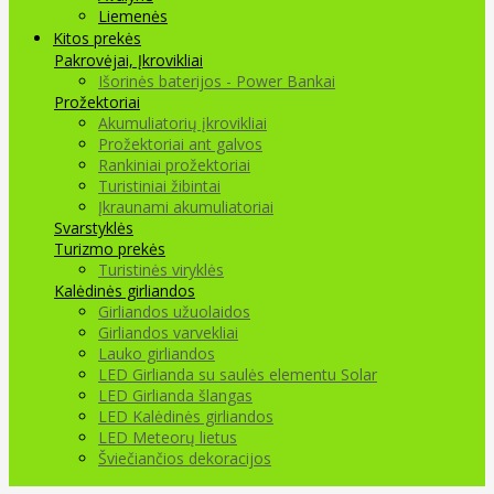
Liemenės
Kitos prekės
Pakrovėjai, Įkrovikliai
Išorinės baterijos - Power Bankai
Prožektoriai
Akumuliatorių įkrovikliai
Prožektoriai ant galvos
Rankiniai prožektoriai
Turistiniai žibintai
Įkraunami akumuliatoriai
Svarstyklės
Turizmo prekės
Turistinės viryklės
Kalėdinės girliandos
Girliandos užuolaidos
Girliandos varvekliai
Lauko girliandos
LED Girlianda su saulės elementu Solar
LED Girlianda šlangas
LED Kalėdinės girliandos
LED Meteorų lietus
Šviečiančios dekoracijos