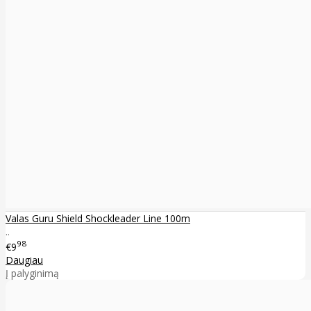
Valas Guru Shield Shockleader Line 100m
..
98
€9
Daugiau
Į palyginimą