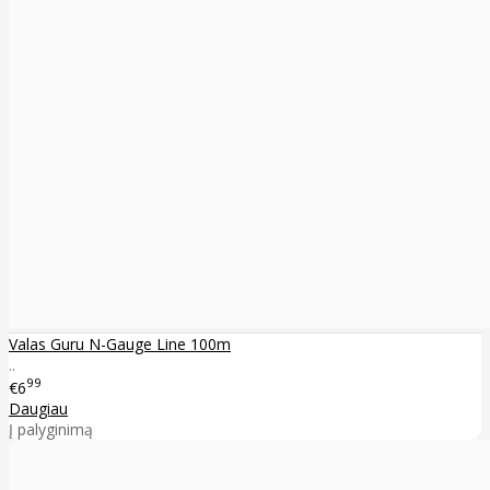
Valas Guru N-Gauge Line 100m
..
99
€6
Daugiau
Į palyginimą