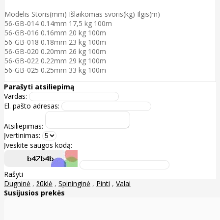
Modelis Storis(mm) Išlaikomas svoris(kg) Ilgis(m)
56-GB-014 0.14mm 17,5 kg 100m
56-GB-016 0.16mm 20 kg 100m
56-GB-018 0.18mm 23 kg 100m
56-GB-020 0.20mm 26 kg 100m
56-GB-022 0.22mm 29 kg 100m
56-GB-025 0.25mm 33 kg 100m
Parašyti atsiliepimą
Vardas:
El. pašto adresas:
Atsiliepimas:
Įvertinimas:
Įveskite saugos kodą:
Rašyti
Dugninė
,
žūklė
,
Spininginė
,
Pinti
,
Valai
Susijusios prekės