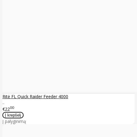
Ritė FL Quick Raider Feeder 4000
..
00
€22
Į palyginimą