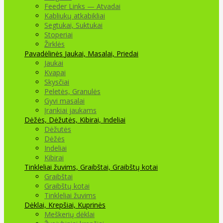
Feeder Links — Atvadai
Kabliukų atkabikliai
Segtukai, Suktukai
Stoperiai
Žirklės
Pavadėlinės
Jaukai, Masalai, Priedai
Jaukai
Kvapai
Skysčiai
Peletės, Granulės
Gyvi masalai
Įrankiai jaukams
Dėžės, Dėžutės, Kibirai, Indeliai
Dėžutės
Dėžės
Indeliai
Kibirai
Tinkleliai žuvims, Graibštai, Graibštų kotai
Graibštai
Graibštų kotai
Tinkleliai žuvims
Dėklai, Krepšiai, Kuprinės
Meškerių dėklai