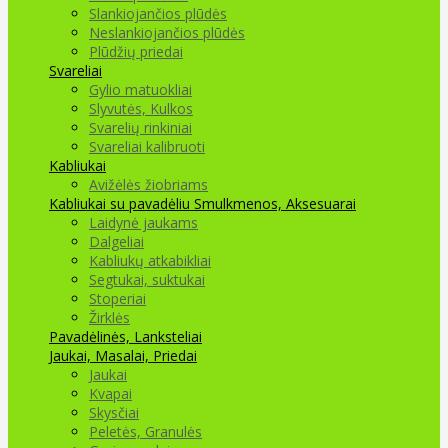
Slankiojančios plūdės
Neslankiojančios plūdės
Plūdžių priedai
Svareliai
Gylio matuokliai
Slyvutės, Kulkos
Svarelių rinkiniai
Svareliai kalibruoti
Kabliukai
Avižėlės žiobriams
Kabliukai su pavadėliu
Smulkmenos, Aksesuarai
Laidynė jaukams
Dalgeliai
Kabliukų atkabikliai
Segtukai, suktukai
Stoperiai
Žirklės
Pavadėlinės, Lanksteliai
Jaukai, Masalai, Priedai
Jaukai
Kvapai
Skysčiai
Peletės, Granulės