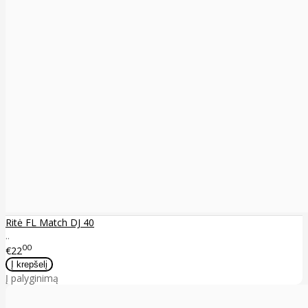
Ritė FL Match DJ 40
..
00
€22
Į palyginimą