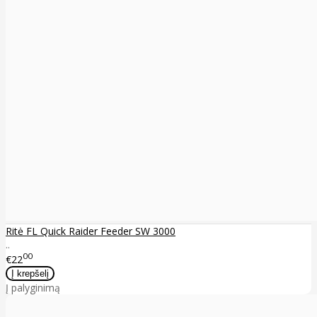
Ritė FL Quick Raider Feeder SW 3000
..
00
€22
Į palyginimą