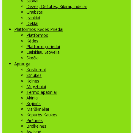
Stovai
Dėžės, Dėžutės, Kibirai, Indeliai
Graibštai
Įrankiai
Dėklai
Platformos Kėdės Priedai
Platformos
Kėdės
Platformų priedai
Laikikliai, Stoveliai
Skėčiai
Apranga
Kostiumai
Striukės
Kelnės
Megztiniai
Termo apatiniai
Akiniai
Kojinės
Marškinėliai
Kepurės Kaukės
Pirštinės
Bridkelnės
Avalynė