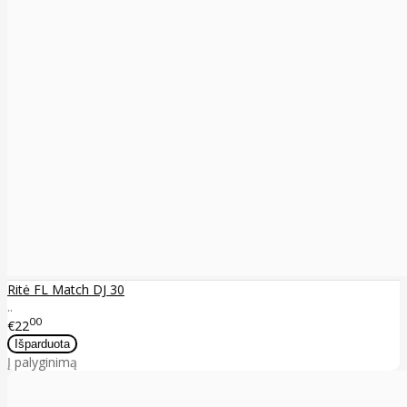
Ritė FL Match DJ 30
..
00
€22
Į palyginimą