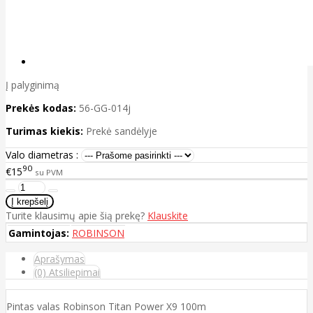
Į palyginimą
Prekės kodas:
56-GG-014j
Turimas kiekis:
Prekė sandėlyje
Valo diametras :
90
€15
su PVM
Turite klausimų apie šią prekę?
Klauskite
Gamintojas:
ROBINSON
Aprašymas
(0) Atsiliepimai
Pintas valas Robinson Titan Power X9 100m