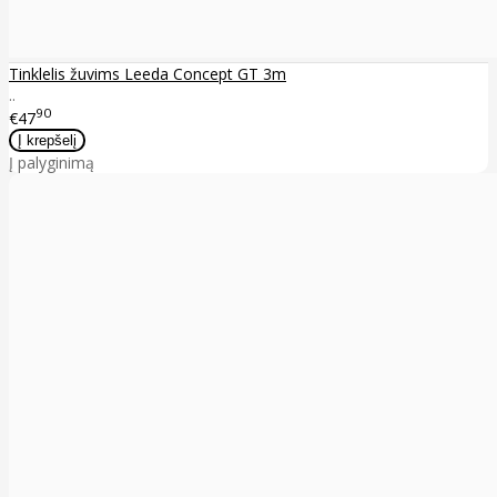
Tinklelis žuvims Leeda Concept GT 3m
..
90
€47
Į palyginimą