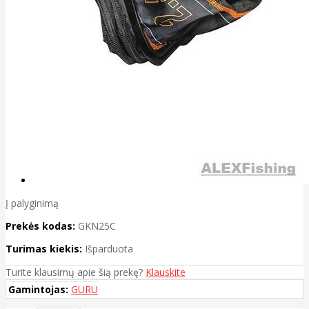
Į palyginimą
Prekės kodas:
GKN25C
Turimas kiekis:
Išparduota
Turite klausimų apie šią prekę?
Klauskite
Gamintojas:
GURU