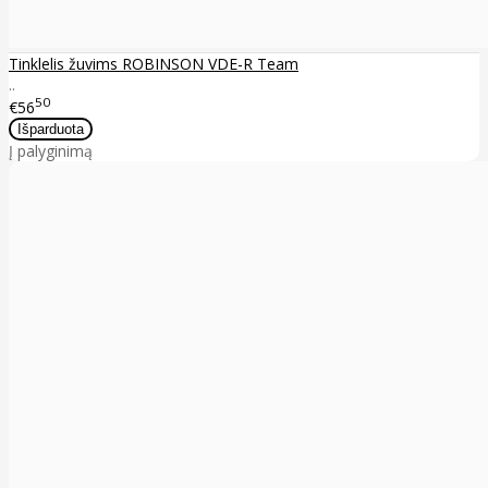
Tinklelis žuvims ROBINSON VDE-R Team
..
50
€56
Į palyginimą