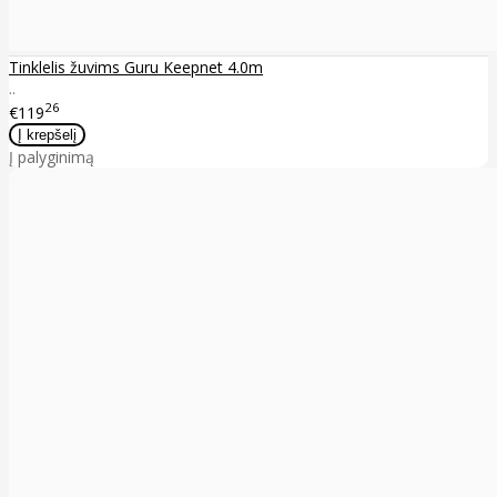
Tinklelis žuvims Guru Keepnet 4.0m
..
26
€119
Į palyginimą