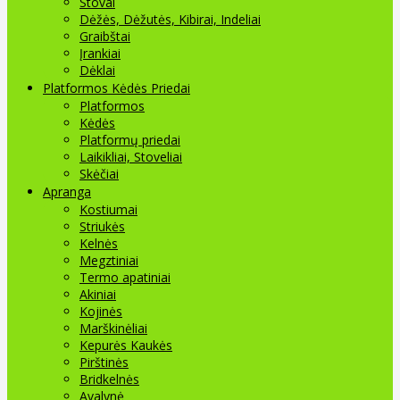
Stovai
Dėžės, Dėžutės, Kibirai, Indeliai
Graibštai
Įrankiai
Dėklai
Platformos Kėdės Priedai
Platformos
Kėdės
Platformų priedai
Laikikliai, Stoveliai
Skėčiai
Apranga
Kostiumai
Striukės
Kelnės
Megztiniai
Termo apatiniai
Akiniai
Kojinės
Marškinėliai
Kepurės Kaukės
Pirštinės
Bridkelnės
Avalynė