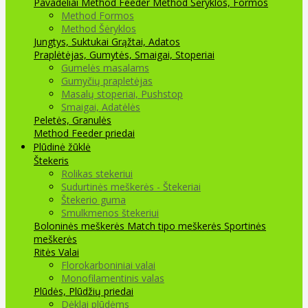
Pavadėliai Method Feeder
Method Šėryklos, Formos
Method Formos
Method Šėryklos
Jungtys, Suktukai
Grąžtai, Adatos
Praplėtėjas, Gumytės, Smaigai, Stoperiai
Gumelės masalams
Gumyčių prapletėjas
Masalų stoperiai, Pushstop
Smaigai, Adatėlės
Peletės, Granulės
Method Feeder priedai
Plūdinė žūklė
Štekeris
Rolikas stekeriui
Sudurtinės meškerės - Štekeriai
Štekerio guma
Smulkmenos štekeriui
Boloninės meškerės
Match tipo meškerės
Sportinės
meškerės
Ritės
Valai
Florokarboniniai valai
Monofilamentinis valas
Plūdės, Plūdžių priedai
Dėklai plūdėms