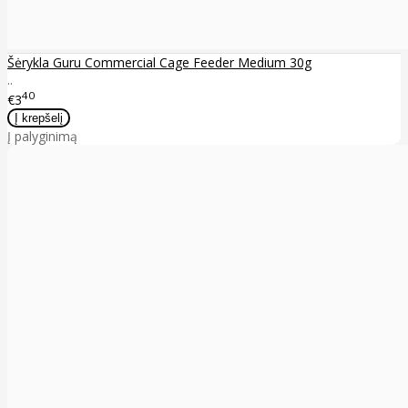
Šėrykla Guru Commercial Cage Feeder Medium 30g
..
40
€3
Į palyginimą