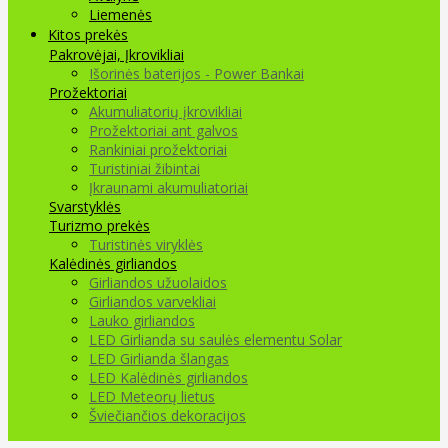
Liemenės
Kitos prekės
Pakrovėjai, Įkrovikliai
Išorinės baterijos - Power Bankai
Prožektoriai
Akumuliatorių įkrovikliai
Prožektoriai ant galvos
Rankiniai prožektoriai
Turistiniai žibintai
Įkraunami akumuliatoriai
Svarstyklės
Turizmo prekės
Turistinės viryklės
Kalėdinės girliandos
Girliandos užuolaidos
Girliandos varvekliai
Lauko girliandos
LED Girlianda su saulės elementu Solar
LED Girlianda šlangas
LED Kalėdinės girliandos
LED Meteorų lietus
Šviečiančios dekoracijos