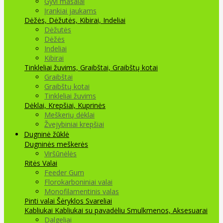
Gyvi masalai
Įrankiai jaukams
Dėžės, Dėžutės, Kibirai, Indeliai
Dėžutės
Dėžės
Indeliai
Kibirai
Tinkleliai žuvims, Graibštai, Graibštų kotai
Graibštai
Graibštų kotai
Tinkleliai žuvims
Dėklai, Krepšiai, Kuprinės
Meškerių dėklai
Žvejybiniai krepšiai
Dugninė žūklė
Dugninės meškerės
Viršūnėlės
Ritės
Valai
Feeder Gum
Florokarboniniai valai
Monofilamentinis valas
Pinti valai
Šėryklos
Svareliai
Kabliukai
Kabliukai su pavadėliu
Smulkmenos, Aksesuarai
Dalgeliai