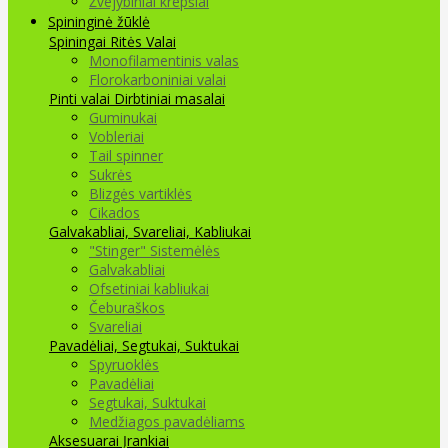
Žvejybiniai krepšiai
Spininginė žūklė
Spiningai
Ritės
Valai
Monofilamentinis valas
Florokarboniniai valai
Pinti valai
Dirbtiniai masalai
Guminukai
Vobleriai
Tail spinner
Sukrės
Blizgės vartiklės
Cikados
Galvakabliai, Svareliai, Kabliukai
"Stinger" Sistemėlės
Galvakabliai
Ofsetiniai kabliukai
Čeburaškos
Svareliai
Pavadėliai, Segtukai, Suktukai
Spyruoklės
Pavadėliai
Segtukai, Suktukai
Medžiagos pavadėliams
Aksesuarai Įrankiai