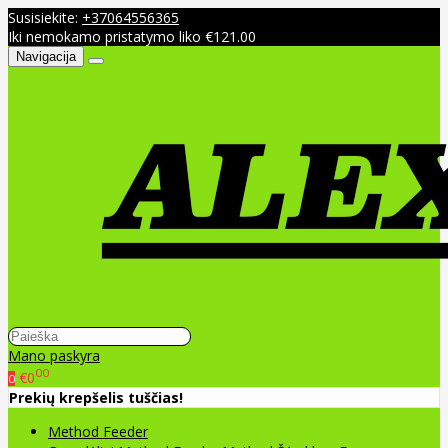
Susisiekite:
+37064556365
Iki nemokamo pristatymo liko €121.00
Navigacija
Mano paskyra
00
€0
0
Prekių krepšelis tuščias!
Method Feeder