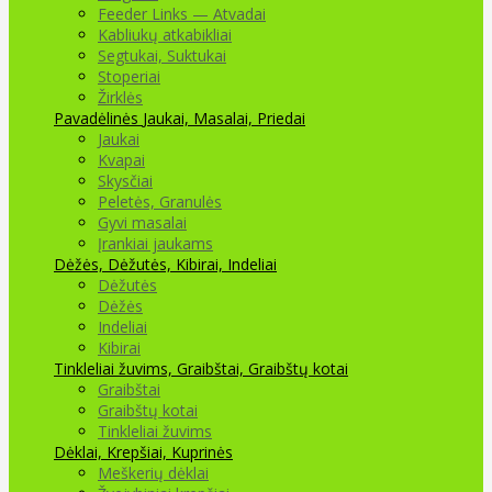
Feeder Links — Atvadai
Kabliukų atkabikliai
Segtukai, Suktukai
Stoperiai
Žirklės
Pavadėlinės
Jaukai, Masalai, Priedai
Jaukai
Kvapai
Skysčiai
Peletės, Granulės
Gyvi masalai
Įrankiai jaukams
Dėžės, Dėžutės, Kibirai, Indeliai
Dėžutės
Dėžės
Indeliai
Kibirai
Tinkleliai žuvims, Graibštai, Graibštų kotai
Graibštai
Graibštų kotai
Tinkleliai žuvims
Dėklai, Krepšiai, Kuprinės
Meškerių dėklai