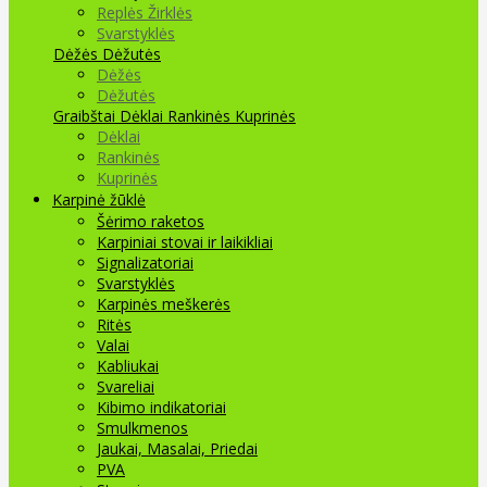
Replės Žirklės
Svarstyklės
Dėžės Dėžutės
Dėžės
Dėžutės
Graibštai
Dėklai Rankinės Kuprinės
Dėklai
Rankinės
Kuprinės
Karpinė žūklė
Šėrimo raketos
Karpiniai stovai ir laikikliai
Signalizatoriai
Svarstyklės
Karpinės meškerės
Ritės
Valai
Kabliukai
Svareliai
Kibimo indikatoriai
Smulkmenos
Jaukai, Masalai, Priedai
PVA