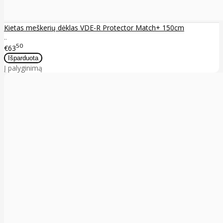
Kietas meškerių dėklas VDE-R Protector Match+ 150cm
..
50
€63
Į palyginimą