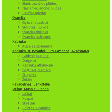
Slankiojančios plūdės
Neslankiojančios plūdės
Plūdžių priedai
Svareliai
Gylio matuokliai
Slyvutės, Kulkos
Svarelių rinkiniai
Svareliai kalibruoti
Kabliukai
Avižėlės žiobriams
Kabliukai su pavadėliu
Smulkmenos, Aksesuarai
Laidynė jaukams
Dalgeliai
Kabliukų atkabikliai
Segtukai, suktukai
Stoperiai
Žirklės
Pavadėlinės, Lanksteliai
Jaukai, Masalai, Priedai
Jaukai
Kvapai
Skysčiai
Peletės, Granulės