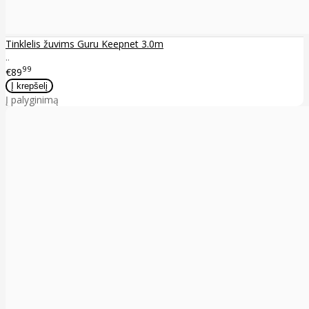
Tinklelis žuvims Guru Keepnet 3.0m
..
99
€89
Į palyginimą