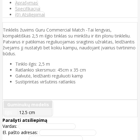
Aprašymas
Specifikacija
(0) Atsiliepimai
Tinklelis žuvims Guru Commercial Match -Tai lengvas,
kompaktiškas 2,5 m ilgio tinklas su minkštu ir itin plonu tinkleliu.
Patvarus ir patikimas reguliuojamas sraigtinis užraktas, leidžiantis
žvejams jį nustatyti bet kokiu kampu, naudojant įvairius tvirtinimo
būdus.
Tinklo ilgis: 2,5 m
Ratlankio skersmuo: 45cm x 35 cm
Galvutė, leidžianti reguliuoti kamp
Sustiрrintas viršutinis ratlankis
Guminukų modelis
Ilgis
12.5 cm
Parašyti atsiliepimą
Vardas:
El. pašto adresas: