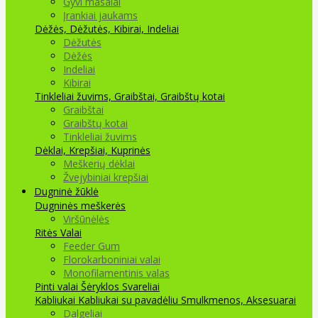
Gyvi masalai
Įrankiai jaukams
Dėžės, Dėžutės, Kibirai, Indeliai
Dėžutės
Dėžės
Indeliai
Kibirai
Tinkleliai žuvims, Graibštai, Graibštų kotai
Graibštai
Graibštų kotai
Tinkleliai žuvims
Dėklai, Krepšiai, Kuprinės
Meškerių dėklai
Žvejybiniai krepšiai
Dugninė žūklė
Dugninės meškerės
Viršūnėlės
Ritės
Valai
Feeder Gum
Florokarboniniai valai
Monofilamentinis valas
Pinti valai
Šėryklos
Svareliai
Kabliukai
Kabliukai su pavadėliu
Smulkmenos, Aksesuarai
Dalgeliai