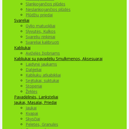
Slankiojančios plūdės
Neslankiojančios plūdės
Plūdžių priedai
Svareliai
Gylio matuokliai
Slyvutės, Kulkos
Svarelių rinkiniai
Svareliai kalibruoti
Kabliukai
Avižėlės žiobriams
Kabliukai su pavadėliu
Smulkmenos, Aksesuarai
Laidynė jaukams
Dalgeliai
Kabliukų atkabikliai
Segtukai, suktukai
Stoperiai
Žirklės
Pavadėlinės, Lanksteliai
Jaukai, Masalai, Priedai
Jaukai
Kvapai
Skysčiai
Peletės, Granulės