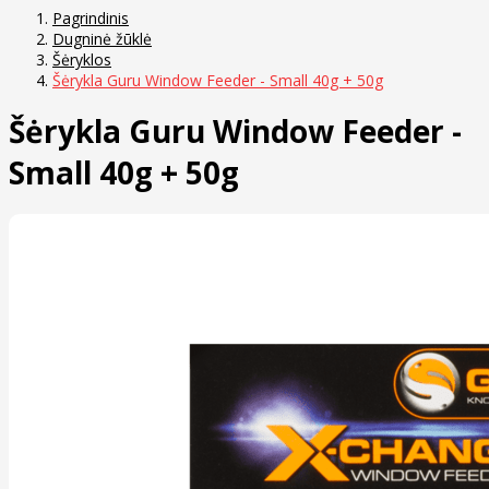
Pagrindinis
Dugninė žūklė
Šėryklos
Šėrykla Guru Window Feeder - Small 40g + 50g
Šėrykla Guru Window Feeder -
Small 40g + 50g