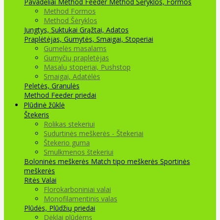
Pavadėliai Method Feeder
Method Šėryklos, Formos
Method Formos
Method Šėryklos
Jungtys, Suktukai
Grąžtai, Adatos
Praplėtėjas, Gumytės, Smaigai, Stoperiai
Gumelės masalams
Gumyčių prapletėjas
Masalų stoperiai, Pushstop
Smaigai, Adatėlės
Peletės, Granulės
Method Feeder priedai
Plūdinė žūklė
Štekeris
Rolikas stekeriui
Sudurtinės meškerės - Štekeriai
Štekerio guma
Smulkmenos štekeriui
Boloninės meškerės
Match tipo meškerės
Sportinės
meškerės
Ritės
Valai
Florokarboniniai valai
Monofilamentinis valas
Plūdės, Plūdžių priedai
Dėklai plūdėms