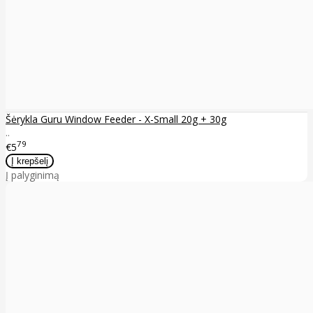
Šėrykla Guru Window Feeder - X-Small 20g + 30g
..
79
€5
Į palyginimą