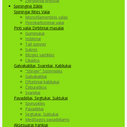
Žvejybiniai krepšiai
Spininginė žūklė
Spiningai
Ritės
Valai
Monofilamentinis valas
Florokarboniniai valai
Pinti valai
Dirbtiniai masalai
Guminukai
Vobleriai
Tail spinner
Sukrės
Blizgės vartiklės
Cikados
Galvakabliai, Svareliai, Kabliukai
"Stinger" Sistemėlės
Galvakabliai
Ofsetiniai kabliukai
Čeburaškos
Svareliai
Pavadėliai, Segtukai, Suktukai
Spyruoklės
Pavadėliai
Segtukai, Suktukai
Medžiagos pavadėliams
Aksesuarai Įrankiai