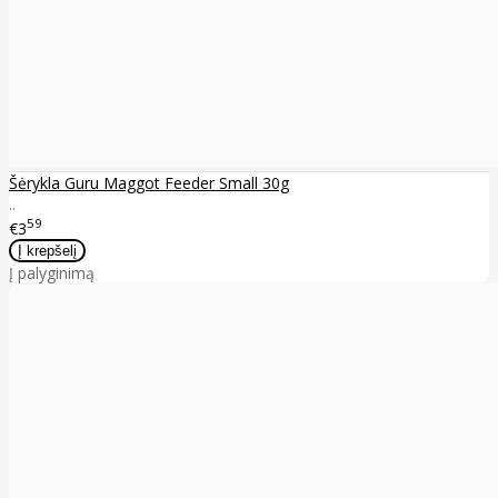
Šėrykla Guru Maggot Feeder Small 30g
..
59
€3
Į palyginimą