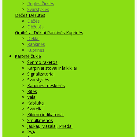
Replės Žirklės
Svarstyklės
Dėžės Dėžutės
Dėžės
Dėžutės
Graibštai
Dėklai Rankinės Kuprinės
Dėklai
Rankinės
Kuprinės
Karpinė žūklė
Šėrimo raketos
Karpiniai stovai ir laikikliai
Signalizatoriai
Svarstyklės
Karpinės meškerės
Ritės
Valai
Kabliukai
Svareliai
Kibimo indikatoriai
Smulkmenos
Jaukai, Masalai, Priedai
PVA