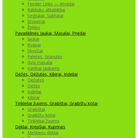
Feeder Links — Atvadai
Kabliukų atkabikliai
Segtukai, Suktukai
Stoperiai
Žirklės
Pavadėlinės
Jaukai, Masalai, Priedai
Jaukai
Kvapai
Skysčiai
Peletės, Granulės
Gyvi masalai
Įrankiai jaukams
Dėžės, Dėžutės, Kibirai, Indeliai
Dėžutės
Dėžės
Indeliai
Kibirai
Tinkleliai žuvims, Graibštai, Graibštų kotai
Graibštai
Graibštų kotai
Tinkleliai žuvims
Dėklai, Krepšiai, Kuprinės
Meškerių dėklai