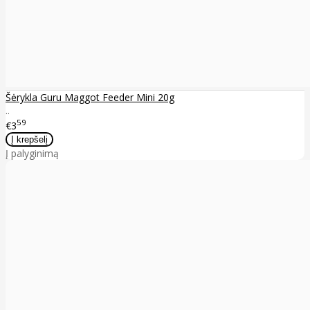
Šėrykla Guru Maggot Feeder Mini 20g
..
59
€3
Į palyginimą