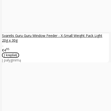
Svarelis Guru Guru Window Feeder - X-Small Weight Pack Light
20g x 30g
..
95
€4
Į palyginimą