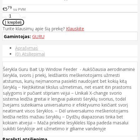
79
€5
su PVM
Turite klausimų apie šią prekę?
Klauskite
Gamintojas:
GURU
Aprašymas
(0) Atsiliepimai
Šėrykla Guru Bait Up Window Feeder - Aukščiausia aerodinaminė
šėrykla, svoris į priekį, leidžiantis meškeriotojams užmesti
atstumus, kurių neįmanoma pasiekti naudojant bet kokią kitą
šėryklą − Neįtikėtinai tikslus užmetimas, net esant itin prastoms
sąlygoms ir pučiant stipriam vėjui − Unikali X-change svorio
sistema leidžia greitai ir lengvai pakeisti šėryklų svorius, todėl
žvejams suteikiama universalumo ir efektyvumo keičiant svorį
neatimant visos šėryklos. − Dėl universalumo meškeriotojams
leidžia neštis mažiau šėryklių − Dydžių diapazonas tinka bet
kokiam atvejui − Maža priekinė lesyklėlės lūpa padeda masalui
sukibti šėrykloje ant užmetimo ir giliame vandenyje
Parašyti atsiliepimą