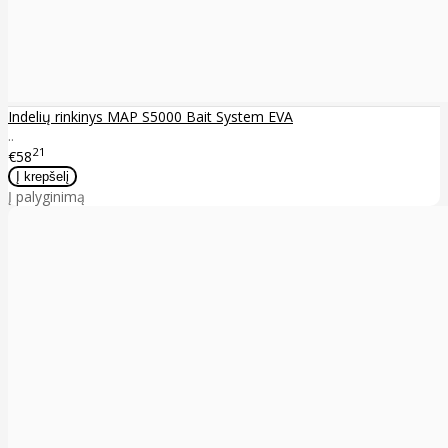
Indelių rinkinys MAP S5000 Bait System EVA
..
21
€58
Į palyginimą