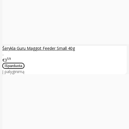
Šėrykla Guru Maggot Feeder Small 40g
..
59
€3
Į palyginimą