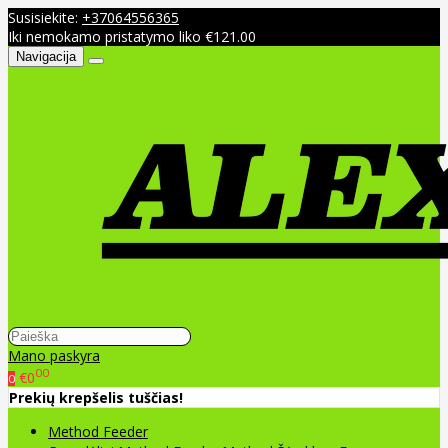
Susisiekite:
+37064556365
Iki nemokamo pristatymo liko €121.00
Navigacija
Mano paskyra
00
€0
0
Prekių krepšelis tuščias!
Method Feeder