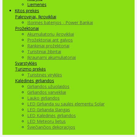
Liemenės
Kitos prekės
Pakrovėjai, Įkrovikliai
Išorinės baterijos - Power Bankai
Prožektoriai
Akumuliatorių įkrovikliai
Prožektoriai ant galvos
Rankiniai prožektoriai
Turistiniai žibintai
Įkraunami akumuliatoriai
Svarstyklės
Turizmo prekės
Turistinės viryklės
Kalėdinės girliandos
Girliandos užuolaidos
Girliandos varvekliai
Lauko girliandos
LED Girlianda su saulės elementu Solar
LED Girlianda šlangas
LED Kalėdinės girliandos
LED Meteorų lietus
Šviečiančios dekoracijos