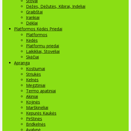
Stovai
Dėžės, Dėžutės, Kibirai, Indeliai
Graibštai
Įrankiai
Dėklai
Platformos Kėdės Priedai
Platformos
Kėdės
Platformų priedai
Laikikliai, Stoveliai
Skėčiai
Apranga
Kostiumai
Striukės
Kelnės
Megztiniai
Termo apatiniai
Akiniai
Kojinės
Marškinėliai
Kepurės Kaukės
Pirštinės
Bridkelnės
Avalynė