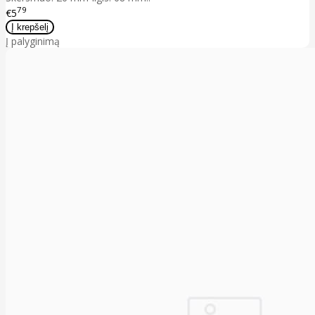
79
€5
Į palyginimą