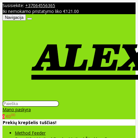
Susisiekite:
+37064556365
Iki nemokamo pristatymo liko €121.00
Navigacija
Mano paskyra
00
€0
0
Prekių krepšelis tuščias!
Method Feeder