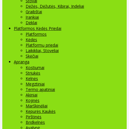
Stovai
Dėžės, Dėžutės, Kibirai, Indeliai
Graibštai
Įrankiai
Dėklai
Platformos Kėdės Priedai
Platformos
Kėdės
Platformų priedai
Laikikliai, Stoveliai
Skėčiai
Apranga
Kostiumai
Striukės
Kelnės
Megztiniai
Termo apatiniai
Akiniai
Kojinės
Marškinėliai
Kepurės Kaukės
Pirštinės
Bridkelnės
Avalynė