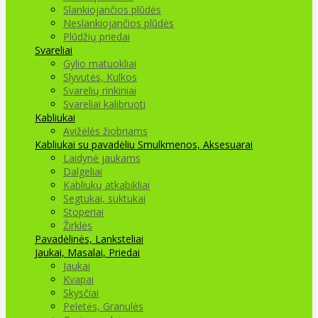
Slankiojančios plūdės
Neslankiojančios plūdės
Plūdžių priedai
Svareliai
Gylio matuokliai
Slyvutės, Kulkos
Svarelių rinkiniai
Svareliai kalibruoti
Kabliukai
Avižėlės žiobriams
Kabliukai su pavadėliu
Smulkmenos, Aksesuarai
Laidynė jaukams
Dalgeliai
Kabliukų atkabikliai
Segtukai, suktukai
Stoperiai
Žirklės
Pavadėlinės, Lanksteliai
Jaukai, Masalai, Priedai
Jaukai
Kvapai
Skysčiai
Peletės, Granulės