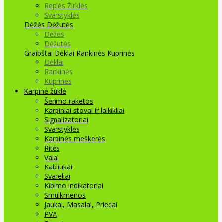
Replės Žirklės
Svarstyklės
Dėžės Dėžutės
Dėžės
Dėžutės
Graibštai
Dėklai Rankinės Kuprinės
Dėklai
Rankinės
Kuprinės
Karpinė žūklė
Šėrimo raketos
Karpiniai stovai ir laikikliai
Signalizatoriai
Svarstyklės
Karpinės meškerės
Ritės
Valai
Kabliukai
Svareliai
Kibimo indikatoriai
Smulkmenos
Jaukai, Masalai, Priedai
PVA