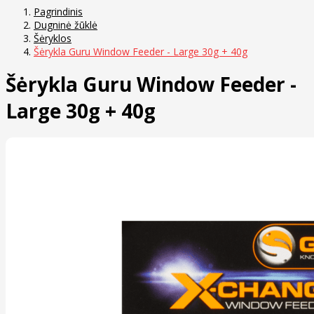
Pagrindinis
Dugninė žūklė
Šėryklos
Šėrykla Guru Window Feeder - Large 30g + 40g
Šėrykla Guru Window Feeder -
Large 30g + 40g