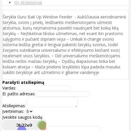
(0) Atsiliepimai
Šėrykla Guru Bait Up Window Feeder - Aukščiausia aerodinaminė
šėrykla, svoris į priekį, leidžiantis meškeriotojams užmesti
atstumus, kurių neįmanoma pasiekti naudojant bet kokią kitą
šėryklą − Neįtikėtinai tikslus užmetimas, net esant itin prastoms
sąlygoms ir pučiant stipriam vėjui − Unikali X-change svorio
sistema leidžia greitai ir lengvai pakeisti šėryklų svorius, todėl
žvejams suteikiama universalumo ir efektyvumo keičiant svorį
neatimant visos šėryklos. − Dėl universalumo meškeriotojams
leidžia neštis mažiau šėryklių − Dydžių diapazonas tinka bet
kokiam atvejui − Maža priekinė lesyklėlės lūpa padeda masalui
sukibti šėrykloje ant užmetimo ir giliame vandenyje
Parašyti atsiliepimą
Vardas:
El. pašto adresas:
Atsiliepimas:
Įvertinimas:
Įveskite saugos kodą: