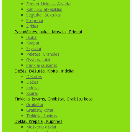
Feeder Links — Atvadai
Kabliukų atkabikliai
Segtukai, Suktukai
Stoperiai
Žirklės
Pavadėlinės
Jaukai, Masalai, Priedai
Jaukai
Kvapai
Skysčiai
Peletės, Granulės
Gyvi masalai
Įrankiai jaukams
Dėžės, Dėžutės, Kibirai, Indeliai
Dėžutės
Dėžės
Indeliai
Kibirai
Tinkleliai žuvims, Graibštai, Graibštų kotai
Graibštai
Graibštų kotai
Tinkleliai žuvims
Dėklai, Krepšiai, Kuprinės
Meškerių dėklai