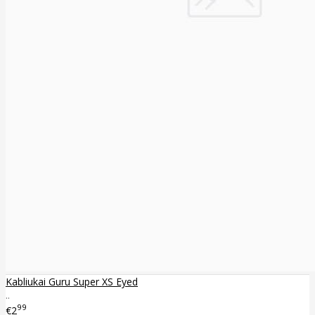
Kabliukai Guru Super XS Eyed
..
99
€2