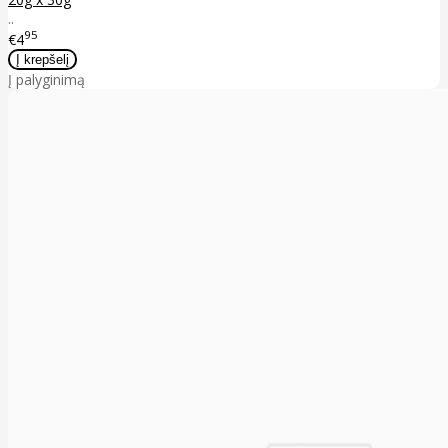
..
95
€4
Į palyginimą