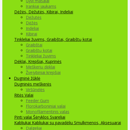
Gyvi masalai
Įrankiai jaukams
Dėžės, Dėžutės, Kibirai, Indeliai
Dėžutės
Dėžės
Indeliai
Kibirai
Tinkleliai žuvims, Graibštai, Graibštų kotai
Graibštai
Graibštų kotai
Tinkleliai žuvims
Dėklai, Krepšiai, Kuprinės
Meškerių dėklai
Žvejybiniai krepšiai
Dugninė žūklė
Dugninės meškerės
Viršūnėlės
Ritės
Valai
Feeder Gum
Florokarboniniai valai
Monofilamentinis valas
Pinti valai
Šėryklos
Svareliai
Kabliukai
Kabliukai su pavadėliu
Smulkmenos, Aksesuarai
Dalgeliai