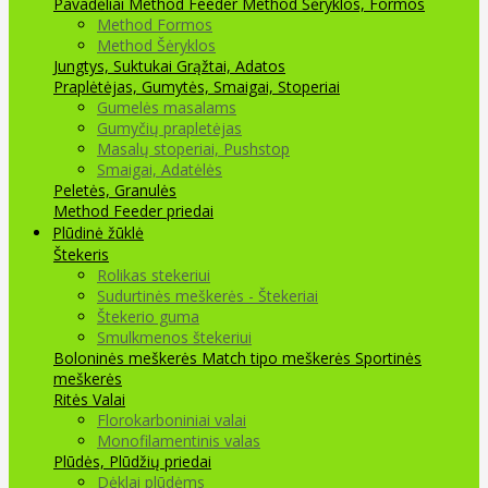
Pavadėliai Method Feeder
Method Šėryklos, Formos
Method Formos
Method Šėryklos
Jungtys, Suktukai
Grąžtai, Adatos
Praplėtėjas, Gumytės, Smaigai, Stoperiai
Gumelės masalams
Gumyčių prapletėjas
Masalų stoperiai, Pushstop
Smaigai, Adatėlės
Peletės, Granulės
Method Feeder priedai
Plūdinė žūklė
Štekeris
Rolikas stekeriui
Sudurtinės meškerės - Štekeriai
Štekerio guma
Smulkmenos štekeriui
Boloninės meškerės
Match tipo meškerės
Sportinės
meškerės
Ritės
Valai
Florokarboniniai valai
Monofilamentinis valas
Plūdės, Plūdžių priedai
Dėklai plūdėms