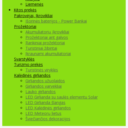
Liemenės
Kitos prekės
Pakrovėjai, Įkrovikliai
Išorinės baterijos - Power Bankai
Prožektoriai
Akumuliatorių įkrovikliai
Prožektoriai ant galvos
Rankiniai prožektoriai
Turistiniai žibintai
Įkraunami akumuliatoriai
Svarstyklės
Turizmo prekės
Turistinės viryklės
Kalėdinės girliandos
Girliandos užuolaidos
Girliandos varvekliai
Lauko girliandos
LED Girlianda su saulės elementu Solar
LED Girlianda šlangas
LED Kalėdinės girliandos
LED Meteorų lietus
Šviečiančios dekoracijos