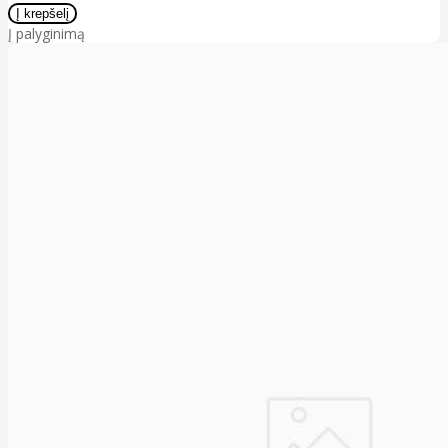
Į palyginimą