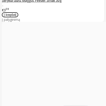
Šėrykla Guru Maggot Feeder Small 30g
..
59
€3
Į palyginimą