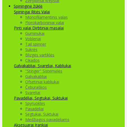
Žvejybiniai krepšiai
Spininginė žūklė
Spiningai
Ritės
Valai
Monofilamentinis valas
Florokarboniniai valai
Pinti valai
Dirbtiniai masalai
Guminukai
Vobleriai
Tail spinner
Sukrės
Blizgės vartiklės
Cikados
Galvakabliai, Svareliai, Kabliukai
"Stinger" Sistemėlės
Galvakabliai
Ofsetiniai kabliukai
Čeburaškos
Svareliai
Pavadėliai, Segtukai, Suktukai
Spyruoklės
Pavadėliai
Segtukai, Suktukai
Medžiagos pavadėliams
Aksesuarai Įrankiai