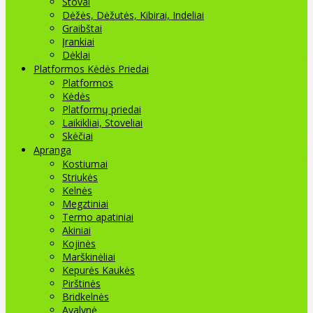
Stovai
Dėžės, Dėžutės, Kibirai, Indeliai
Graibštai
Įrankiai
Dėklai
Platformos Kėdės Priedai
Platformos
Kėdės
Platformų priedai
Laikikliai, Stoveliai
Skėčiai
Apranga
Kostiumai
Striukės
Kelnės
Megztiniai
Termo apatiniai
Akiniai
Kojinės
Marškinėliai
Kepurės Kaukės
Pirštinės
Bridkelnės
Avalynė