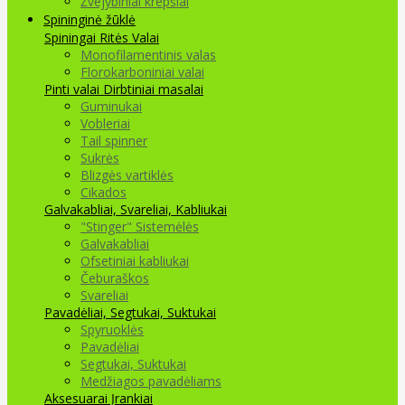
Žvejybiniai krepšiai
Spininginė žūklė
Spiningai
Ritės
Valai
Monofilamentinis valas
Florokarboniniai valai
Pinti valai
Dirbtiniai masalai
Guminukai
Vobleriai
Tail spinner
Sukrės
Blizgės vartiklės
Cikados
Galvakabliai, Svareliai, Kabliukai
"Stinger" Sistemėlės
Galvakabliai
Ofsetiniai kabliukai
Čeburaškos
Svareliai
Pavadėliai, Segtukai, Suktukai
Spyruoklės
Pavadėliai
Segtukai, Suktukai
Medžiagos pavadėliams
Aksesuarai Įrankiai