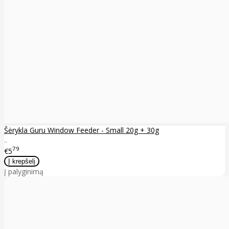
Šėrykla Guru Window Feeder - Small 20g + 30g
..
79
€5
Į palyginimą