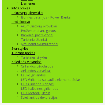
Liemenės
Kitos prekės
Pakrovėjai, Įkrovikliai
Išorinės baterijos - Power Bankai
Prožektoriai
Akumuliatorių įkrovikliai
Prožektoriai ant galvos
Rankiniai prožektoriai
Turistiniai žibintai
Įkraunami akumuliatoriai
Svarstyklės
Turizmo prekės
Turistinės viryklės
Kalėdinės girliandos
Girliandos užuolaidos
Girliandos varvekliai
Lauko girliandos
LED Girlianda su saulės elementu Solar
LED Girlianda šlangas
LED Kalėdinės girliandos
LED Meteorų lietus
Šviečiančios dekoracijos