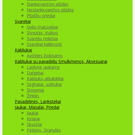
Slankiojančios plūdės
Neslankiojančios plūdės
Plūdžių priedai
Svareliai
Gylio matuokliai
Slyvutės, Kulkos
Svarelių rinkiniai
Svareliai kalibruoti
Kabliukai
Avižėlės žiobriams
Kabliukai su pavadėliu
Smulkmenos, Aksesuarai
Laidynė jaukams
Dalgeliai
Kabliukų atkabikliai
Segtukai, suktukai
Stoperiai
Žirklės
Pavadėlinės, Lanksteliai
Jaukai, Masalai, Priedai
Jaukai
Kvapai
Skysčiai
Peletės, Granulės