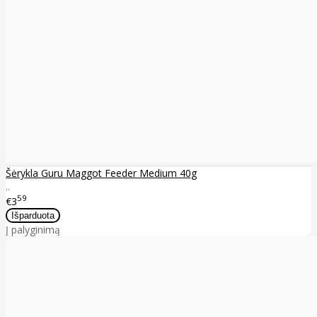
Šėrykla Guru Maggot Feeder Medium 40g
..
59
€3
Į palyginimą