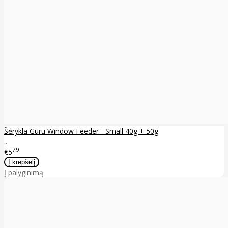
Šėrykla Guru Window Feeder - Small 40g + 50g
..
79
€5
Į palyginimą