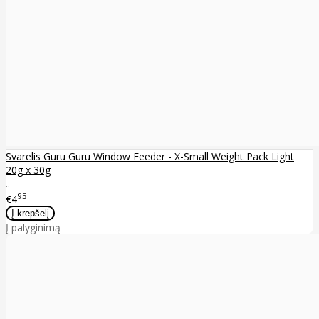
Svarelis Guru Guru Window Feeder - X-Small Weight Pack Light
20g x 30g
..
95
€4
Į palyginimą