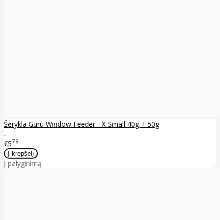
Šėrykla Guru Window Feeder - X-Small 40g + 50g
..
79
€5
Į palyginimą