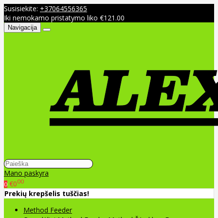
Susisiekite:
+37064556365
Iki nemokamo pristatymo liko €121.00
Navigacija
Mano paskyra
00
€0
0
Prekių krepšelis tuščias!
Method Feeder