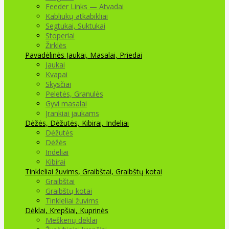
Feeder Links — Atvadai
Kabliukų atkabikliai
Segtukai, Suktukai
Stoperiai
Žirklės
Pavadėlinės
Jaukai, Masalai, Priedai
Jaukai
Kvapai
Skysčiai
Peletės, Granulės
Gyvi masalai
Įrankiai jaukams
Dėžės, Dėžutės, Kibirai, Indeliai
Dėžutės
Dėžės
Indeliai
Kibirai
Tinkleliai žuvims, Graibštai, Graibštų kotai
Graibštai
Graibštų kotai
Tinkleliai žuvims
Dėklai, Krepšiai, Kuprinės
Meškerių dėklai