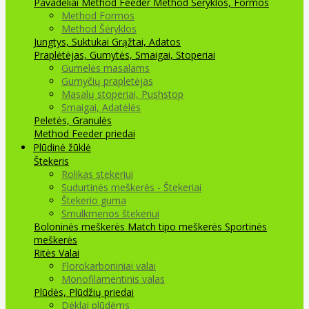
Pavadėliai Method Feeder
Method Šėryklos, Formos
Method Formos
Method Šėryklos
Jungtys, Suktukai
Grąžtai, Adatos
Praplėtėjas, Gumytės, Smaigai, Stoperiai
Gumelės masalams
Gumyčių prapletėjas
Masalų stoperiai, Pushstop
Smaigai, Adatėlės
Peletės, Granulės
Method Feeder priedai
Plūdinė žūklė
Štekeris
Rolikas stekeriui
Sudurtinės meškerės - Štekeriai
Štekerio guma
Smulkmenos štekeriui
Boloninės meškerės
Match tipo meškerės
Sportinės
meškerės
Ritės
Valai
Florokarboniniai valai
Monofilamentinis valas
Plūdės, Plūdžių priedai
Dėklai plūdėms