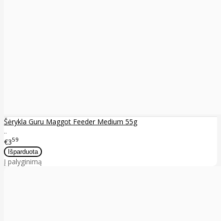
Šėrykla Guru Maggot Feeder Medium 55g
..
59
€3
Į palyginimą