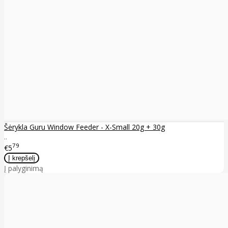
Šėrykla Guru Window Feeder - X-Small 20g + 30g
..
79
€5
Į palyginimą