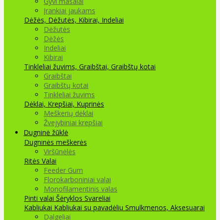
Gyvi masalai
Įrankiai jaukams
Dėžės, Dėžutės, Kibirai, Indeliai
Dėžutės
Dėžės
Indeliai
Kibirai
Tinkleliai žuvims, Graibštai, Graibštų kotai
Graibštai
Graibštų kotai
Tinkleliai žuvims
Dėklai, Krepšiai, Kuprinės
Meškerių dėklai
Žvejybiniai krepšiai
Dugninė žūklė
Dugninės meškerės
Viršūnėlės
Ritės
Valai
Feeder Gum
Florokarboniniai valai
Monofilamentinis valas
Pinti valai
Šėryklos
Svareliai
Kabliukai
Kabliukai su pavadėliu
Smulkmenos, Aksesuarai
Dalgeliai