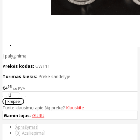
Į palyginimą
Prekės kodas:
GWF11
Turimas kiekis:
Prekė sandėlyje
95
€4
su PVM
Turite klausimų apie šią prekę?
Klauskite
Gamintojas:
GURU
Aprašymas
(0) Atsiliepimai