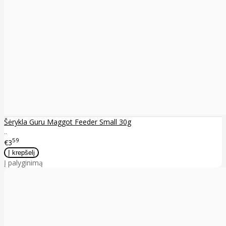
Šėrykla Guru Maggot Feeder Small 30g
..
59
€3
Į palyginimą