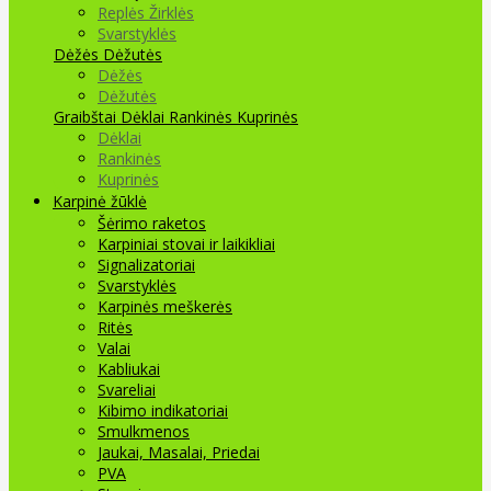
Replės Žirklės
Svarstyklės
Dėžės Dėžutės
Dėžės
Dėžutės
Graibštai
Dėklai Rankinės Kuprinės
Dėklai
Rankinės
Kuprinės
Karpinė žūklė
Šėrimo raketos
Karpiniai stovai ir laikikliai
Signalizatoriai
Svarstyklės
Karpinės meškerės
Ritės
Valai
Kabliukai
Svareliai
Kibimo indikatoriai
Smulkmenos
Jaukai, Masalai, Priedai
PVA